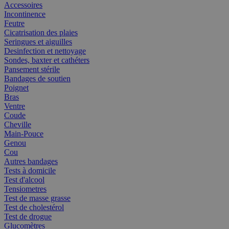
Accessoires
Incontinence
Feutre
Cicatrisation des plaies
Seringues et aiguilles
Desinfection et nettoyage
Sondes, baxter et cathéters
Pansement stérile
Bandages de soutien
Poignet
Bras
Ventre
Coude
Cheville
Main-Pouce
Genou
Cou
Autres bandages
Tests à domicile
Test d'alcool
Tensiometres
Test de masse grasse
Test de cholestérol
Test de drogue
Glucomètres