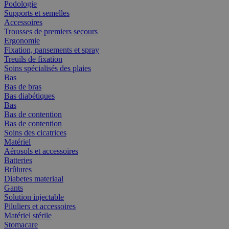
Podologie
Supports et semelles
Accessoires
Trousses de premiers secours
Ergonomie
Fixation, pansements et spray
Treuils de fixation
Soins spécialisés des plaies
Bas
Bas de bras
Bas diabétiques
Bas
Bas de contention
Bas de contention
Soins des cicatrices
Matériel
Aérosols et accessoires
Batteries
Brûlures
Diabetes materiaal
Gants
Solution injectable
Piluliers et accessoires
Matériel stérile
Stomacare