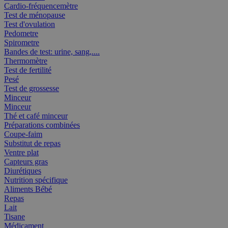
Cardio-fréquencemètre
Test de ménopause
Test d'ovulation
Pedometre
Spirometre
Bandes de test: urine, sang,....
Thermomètre
Test de fertilité
Pesé
Test de grossesse
Minceur
Minceur
Thé et café minceur
Préparations combinées
Coupe-faim
Substitut de repas
Ventre plat
Capteurs gras
Diurétiques
Nutrition spécifique
Aliments Bébé
Repas
Lait
Tisane
Médicament