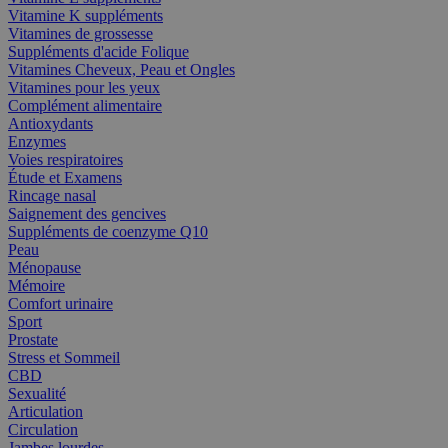
Vitamine K suppléments
Vitamines de grossesse
Suppléments d'acide Folique
Vitamines Cheveux, Peau et Ongles
Vitamines pour les yeux
Complément alimentaire
Antioxydants
Enzymes
Voies respiratoires
Étude et Examens
Rincage nasal
Saignement des gencives
Suppléments de coenzyme Q10
Peau
Ménopause
Mémoire
Comfort urinaire
Sport
Prostate
Stress et Sommeil
CBD
Sexualité
Articulation
Circulation
Jambes lourdes