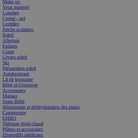
Make-up
Yeux matériel
Lunettes
Creme - gel
Lentilles
Patchs oculaires
Soleil
Aftersun
Enfants
Corps
Lèvres soleil
Ski
Préparation soleil
Autobronzant
Lit de bronzage
Bébé et Grossesse
Accessoires
Maman
Soins Bébé
Hémorragie et déshydratation des plaies
Compresses
EHBO
Thérapie froid-chaud
Plâtres et accessoires
Dispositifs médicaux