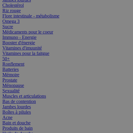
Cholestérol
Riz rouge
Flore intestinale - métabolisme
Omega 3
Sucre
Médicaments pour le coeur
Immuno - Energie
Booster d'énergie
Vitamines d'imuunité
Vitamines pour la faitgue
50+
Ronflement
Batteries
Mémoire
Prostate
Ménopause
Sexualité
Muscles et articulations
Bas de contention
Jambes lourdes
Boîtes à pilules
Acne
Bain et douche
Produits de bain