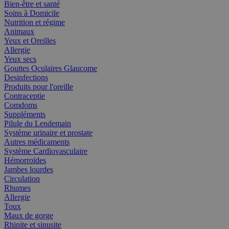
Bien-être et santé
Soins à Domicile
Nutrition et régime
Animaux
Yeux et Oreilles
Allergie
Yeux secs
Gouttes Oculaires Glaucome
Desinfections
Produits pour l'oreille
Contraceptie
Comdoms
Suppléments
Pilule du Lendemain
Système urinaire et prostate
Autres médicaments
Système Cardiovasculaire
Hémorroïdes
Jambes lourdes
Circulation
Rhumes
Allergie
Toux
Maux de gorge
Rhinite et sinusite