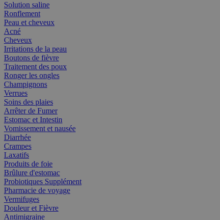
Solution saline
Ronflement
Peau et cheveux
Acné
Cheveux
Irritations de la peau
Boutons de fièvre
Traitement des poux
Ronger les ongles
Champignons
Verrues
Soins des plaies
Arrêter de Fumer
Estomac et Intestin
Vomissement et nausée
Diarrhée
Crampes
Laxatifs
Produits de foie
Brûlure d'estomac
Probiotiques Supplément
Pharmacie de voyage
Vermifuges
Douleur et Fièvre
Antimigraine