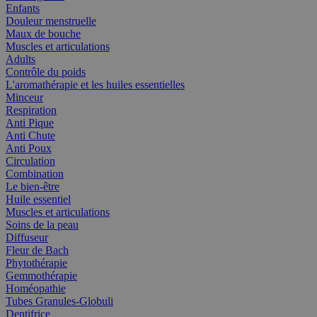
Enfants
Douleur menstruelle
Maux de bouche
Muscles et articulations
Adults
Contrôle du poids
L'aromathérapie et les huiles essentielles
Minceur
Respiration
Anti Pique
Anti Chute
Anti Poux
Circulation
Combination
Le bien-être
Huile essentiel
Muscles et articulations
Soins de la peau
Diffuseur
Fleur de Bach
Phytothérapie
Gemmothérapie
Homéopathie
Tubes Granules-Globuli
Dentifrice