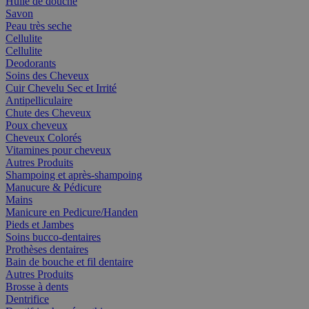
Huile de douche
Savon
Peau très seche
Cellulite
Cellulite
Deodorants
Soins des Cheveux
Cuir Chevelu Sec et Irrité
Antipelliculaire
Chute des Cheveux
Poux cheveux
Cheveux Colorés
Vitamines pour cheveux
Autres Produits
Shampoing et après-shampoing
Manucure & Pédicure
Mains
Manicure en Pedicure/Handen
Pieds et Jambes
Soins bucco-dentaires
Prothèses dentaires
Bain de bouche et fil dentaire
Autres Produits
Brosse à dents
Dentrifice