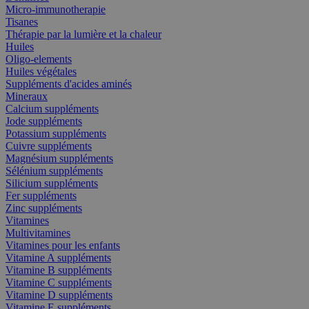
Micro-immunotherapie
Tisanes
Thérapie par la lumière et la chaleur
Huiles
Oligo-elements
Huiles végétales
Suppléments d'acides aminés
Mineraux
Calcium suppléments
Jode suppléments
Potassium suppléments
Cuivre suppléments
Magnésium suppléments
Sélénium suppléments
Silicium suppléments
Fer suppléments
Zinc suppléments
Vitamines
Multivitamines
Vitamines pour les enfants
Vitamine A suppléments
Vitamine B suppléments
Vitamine C suppléments
Vitamine D suppléments
Vitamine E suppléments