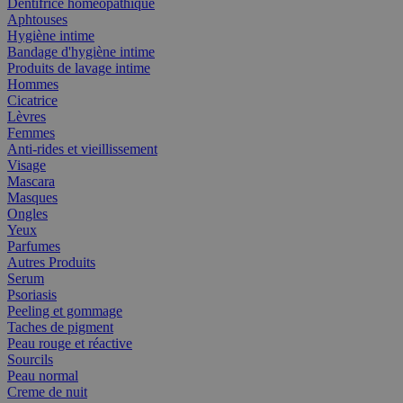
Dentifrice homéopathique
Aphtouses
Hygiène intime
Bandage d'hygiène intime
Produits de lavage intime
Hommes
Cicatrice
Lèvres
Femmes
Anti-rides et vieillissement
Visage
Mascara
Masques
Ongles
Yeux
Parfumes
Autres Produits
Serum
Psoriasis
Peeling et gommage
Taches de pigment
Peau rouge et réactive
Sourcils
Peau normal
Creme de nuit