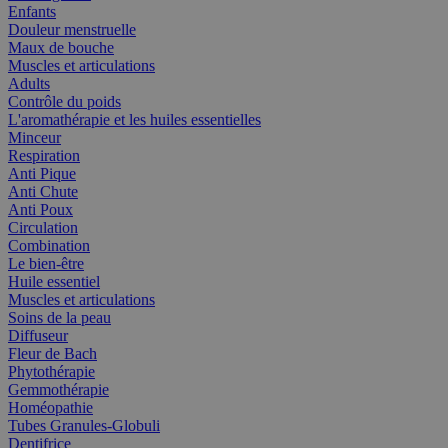
Enfants
Douleur menstruelle
Maux de bouche
Muscles et articulations
Adults
Contrôle du poids
L'aromathérapie et les huiles essentielles
Minceur
Respiration
Anti Pique
Anti Chute
Anti Poux
Circulation
Combination
Le bien-être
Huile essentiel
Muscles et articulations
Soins de la peau
Diffuseur
Fleur de Bach
Phytothérapie
Gemmothérapie
Homéopathie
Tubes Granules-Globuli
Dentifrice