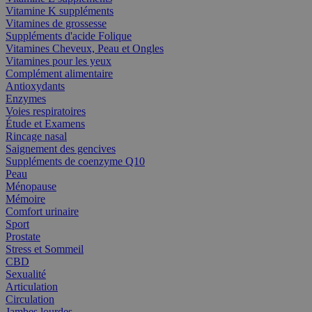
Vitamine K suppléments
Vitamines de grossesse
Suppléments d'acide Folique
Vitamines Cheveux, Peau et Ongles
Vitamines pour les yeux
Complément alimentaire
Antioxydants
Enzymes
Voies respiratoires
Étude et Examens
Rincage nasal
Saignement des gencives
Suppléments de coenzyme Q10
Peau
Ménopause
Mémoire
Comfort urinaire
Sport
Prostate
Stress et Sommeil
CBD
Sexualité
Articulation
Circulation
Jambes lourdes