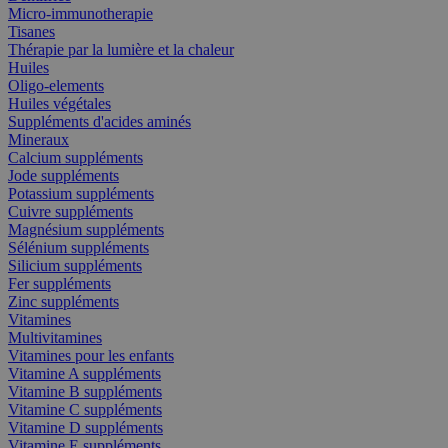
Micro-immunotherapie
Tisanes
Thérapie par la lumière et la chaleur
Huiles
Oligo-elements
Huiles végétales
Suppléments d'acides aminés
Mineraux
Calcium suppléments
Jode suppléments
Potassium suppléments
Cuivre suppléments
Magnésium suppléments
Sélénium suppléments
Silicium suppléments
Fer suppléments
Zinc suppléments
Vitamines
Multivitamines
Vitamines pour les enfants
Vitamine A suppléments
Vitamine B suppléments
Vitamine C suppléments
Vitamine D suppléments
Vitamine E suppléments