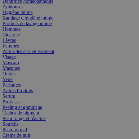
Dentifrice homéopathique
Aphtouses
Hygiène intime
Bandage d'hygiène intime
Produits de lavage intime
Hommes
Cicatrice
Lèvres
Femmes
Anti-rides et vieillissement
Visage
Mascara
Masques
Ongles
Yeux
Parfumes
Autres Produits
Serum
Psoriasis
Peeling et gommage
Taches de pigment
Peau rouge et réactive
Sourcils
Peau normal
Creme de nuit