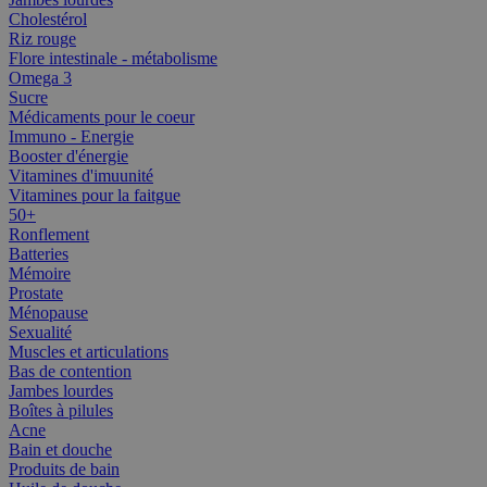
Cholestérol
Riz rouge
Flore intestinale - métabolisme
Omega 3
Sucre
Médicaments pour le coeur
Immuno - Energie
Booster d'énergie
Vitamines d'imuunité
Vitamines pour la faitgue
50+
Ronflement
Batteries
Mémoire
Prostate
Ménopause
Sexualité
Muscles et articulations
Bas de contention
Jambes lourdes
Boîtes à pilules
Acne
Bain et douche
Produits de bain