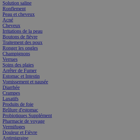
Solution saline
Ronflement
Peau et cheveux
Acné
Cheveux
Irritations de la peau
Boutons de fièvre
Traitement des poux
Ronger les ongles
Champignons
Verrues
Soins des plaies
Arrêter de Fumer
Estomac et Intestin
Vomissement et nausée
Diarrhée
Crampes
Laxatifs
Produits de foie
Brûlure d'estomac
Probiotiques Supplément
Pharmacie de voyage
Vermifuges
Douleur et Fièvre
Antimigraine