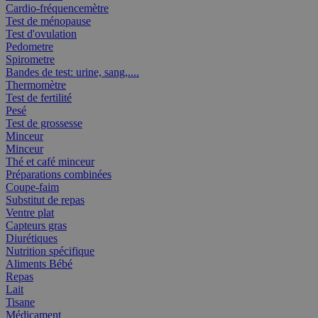
Cardio-fréquencemètre
Test de ménopause
Test d'ovulation
Pedometre
Spirometre
Bandes de test: urine, sang,....
Thermomètre
Test de fertilité
Pesé
Test de grossesse
Minceur
Minceur
Thé et café minceur
Préparations combinées
Coupe-faim
Substitut de repas
Ventre plat
Capteurs gras
Diurétiques
Nutrition spécifique
Aliments Bébé
Repas
Lait
Tisane
Médicament