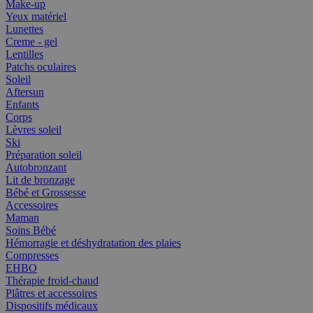
Make-up
Yeux matériel
Lunettes
Creme - gel
Lentilles
Patchs oculaires
Soleil
Aftersun
Enfants
Corps
Lèvres soleil
Ski
Préparation soleil
Autobronzant
Lit de bronzage
Bébé et Grossesse
Accessoires
Maman
Soins Bébé
Hémorragie et déshydratation des plaies
Compresses
EHBO
Thérapie froid-chaud
Plâtres et accessoires
Dispositifs médicaux