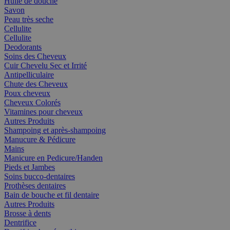
Huile de douche
Savon
Peau très seche
Cellulite
Cellulite
Deodorants
Soins des Cheveux
Cuir Chevelu Sec et Irrité
Antipelliculaire
Chute des Cheveux
Poux cheveux
Cheveux Colorés
Vitamines pour cheveux
Autres Produits
Shampoing et après-shampoing
Manucure & Pédicure
Mains
Manicure en Pedicure/Handen
Pieds et Jambes
Soins bucco-dentaires
Prothèses dentaires
Bain de bouche et fil dentaire
Autres Produits
Brosse à dents
Dentrifice