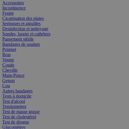
Accessoires
Incontinence
Feutre
Cicatrisation des plaies
Seringues et aiguilles
Desinfection et nettoyage
Sondes, baxter et cathéters
Pansement stérile
Bandages de soutien
Poignet
Bras
Ventre
Coude
Cheville
Main-Pouce
Genou
Cou
Autres bandages
Tests à domicile
Test d'alcool
Tensiometres
Test de masse grasse
Test de cholestérol
Test de drogue
Glucomètres