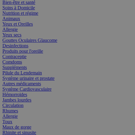
Bien-être et santé
Soins à Domicile
Nutrition et régime
Animaux
Yeux et Oreilles
Allergie
Yeux secs
Gouttes Oculaires Glaucome
Desinfections
Produits pour l'oreille
Contraceptie
Comdoms
Suppléments
Pilule du Lendemain
Système urinaire et prostate
Autres médicaments
Système Cardiovasculaire
Hémorroïdes
Jambes lourdes
Circulation
Rhumes
Allergie
Toux
Maux de gorge
Rhinite et sinusite