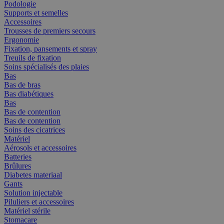
Podologie
Supports et semelles
Accessoires
Trousses de premiers secours
Ergonomie
Fixation, pansements et spray
Treuils de fixation
Soins spécialisés des plaies
Bas
Bas de bras
Bas diabétiques
Bas
Bas de contention
Bas de contention
Soins des cicatrices
Matériel
Aérosols et accessoires
Batteries
Brûlures
Diabetes materiaal
Gants
Solution injectable
Piluliers et accessoires
Matériel stérile
Stomacare