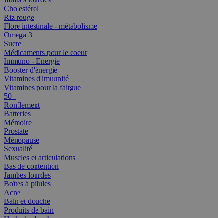
Cholestérol
Riz rouge
Flore intestinale - métabolisme
Omega 3
Sucre
Médicaments pour le coeur
Immuno - Energie
Booster d'énergie
Vitamines d'imuunité
Vitamines pour la faitgue
50+
Ronflement
Batteries
Mémoire
Prostate
Ménopause
Sexualité
Muscles et articulations
Bas de contention
Jambes lourdes
Boîtes à pilules
Acne
Bain et douche
Produits de bain