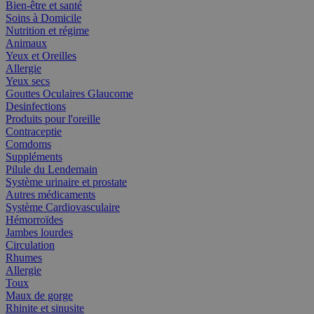
Bien-être et santé
Soins à Domicile
Nutrition et régime
Animaux
Yeux et Oreilles
Allergie
Yeux secs
Gouttes Oculaires Glaucome
Desinfections
Produits pour l'oreille
Contraceptie
Comdoms
Suppléments
Pilule du Lendemain
Système urinaire et prostate
Autres médicaments
Système Cardiovasculaire
Hémorroïdes
Jambes lourdes
Circulation
Rhumes
Allergie
Toux
Maux de gorge
Rhinite et sinusite