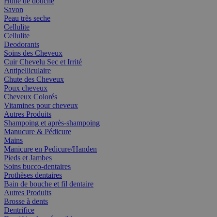
Huile de douche
Savon
Peau très seche
Cellulite
Cellulite
Deodorants
Soins des Cheveux
Cuir Chevelu Sec et Irrité
Antipelliculaire
Chute des Cheveux
Poux cheveux
Cheveux Colorés
Vitamines pour cheveux
Autres Produits
Shampoing et après-shampoing
Manucure & Pédicure
Mains
Manicure en Pedicure/Handen
Pieds et Jambes
Soins bucco-dentaires
Prothèses dentaires
Bain de bouche et fil dentaire
Autres Produits
Brosse à dents
Dentrifice