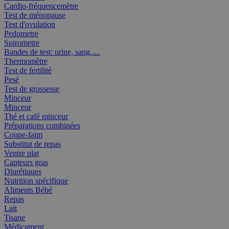
Cardio-fréquencemètre
Test de ménopause
Test d'ovulation
Pedometre
Spirometre
Bandes de test: urine, sang,....
Thermomètre
Test de fertilité
Pesé
Test de grossesse
Minceur
Minceur
Thé et café minceur
Préparations combinées
Coupe-faim
Substitut de repas
Ventre plat
Capteurs gras
Diurétiques
Nutrition spécifique
Aliments Bébé
Repas
Lait
Tisane
Médicament