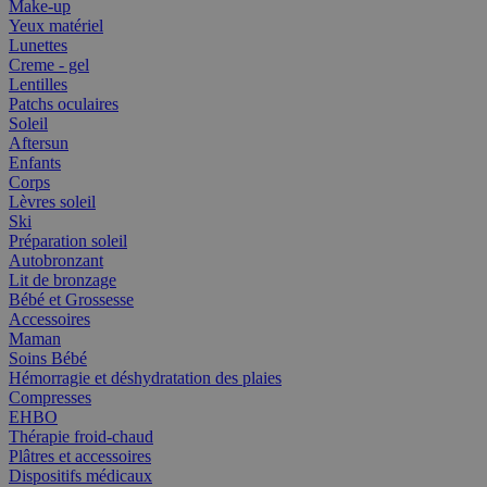
Make-up
Yeux matériel
Lunettes
Creme - gel
Lentilles
Patchs oculaires
Soleil
Aftersun
Enfants
Corps
Lèvres soleil
Ski
Préparation soleil
Autobronzant
Lit de bronzage
Bébé et Grossesse
Accessoires
Maman
Soins Bébé
Hémorragie et déshydratation des plaies
Compresses
EHBO
Thérapie froid-chaud
Plâtres et accessoires
Dispositifs médicaux