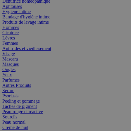
Dentifrice homéopathique
Aphtouses
Hygiène intime
Bandage d'hygiène intime
Produits de lavage intime
Hommes
Cicatrice
Lèvres
Femmes
Anti-rides et vieillissement
Visage
Mascara
Masques
Ongles
Yeux
Parfumes
Autres Produits
Serum
Psoriasis
Peeling et gommage
Taches de pigment
Peau rouge et réactive
Sourcils
Peau normal
Creme de nuit