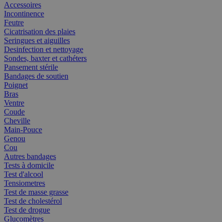
Accessoires
Incontinence
Feutre
Cicatrisation des plaies
Seringues et aiguilles
Desinfection et nettoyage
Sondes, baxter et cathéters
Pansement stérile
Bandages de soutien
Poignet
Bras
Ventre
Coude
Cheville
Main-Pouce
Genou
Cou
Autres bandages
Tests à domicile
Test d'alcool
Tensiometres
Test de masse grasse
Test de cholestérol
Test de drogue
Glucomètres