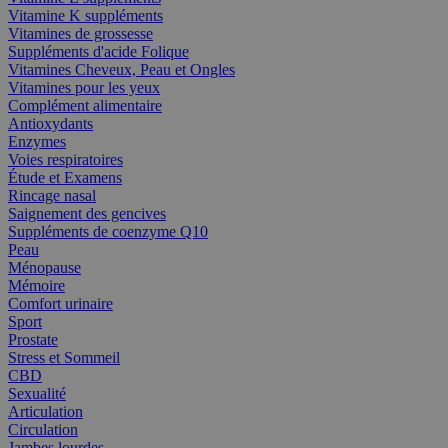
Vitamine K suppléments
Vitamines de grossesse
Suppléments d'acide Folique
Vitamines Cheveux, Peau et Ongles
Vitamines pour les yeux
Complément alimentaire
Antioxydants
Enzymes
Voies respiratoires
Étude et Examens
Rincage nasal
Saignement des gencives
Suppléments de coenzyme Q10
Peau
Ménopause
Mémoire
Comfort urinaire
Sport
Prostate
Stress et Sommeil
CBD
Sexualité
Articulation
Circulation
Jambes lourdes