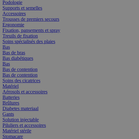
Podologie
Supports et semelles
Accessoires
Trousses de premiers secours
Ergonomie
Fixation, pansements et spray
Treuils de fixation
Soins spécialisés des plaies
Bas
Bas de bras
Bas diabétiques
Bas
Bas de contention
Bas de contention
Soins des cicatrices
Matériel
Aérosols et accessoires
Batteries
Brûlures
Diabetes materiaal
Gants
Solution injectable
Piluliers et accessoires
Matériel stérile
Stomacare