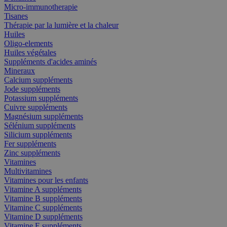
Micro-immunotherapie
Tisanes
Thérapie par la lumière et la chaleur
Huiles
Oligo-elements
Huiles végétales
Suppléments d'acides aminés
Mineraux
Calcium suppléments
Jode suppléments
Potassium suppléments
Cuivre suppléments
Magnésium suppléments
Sélénium suppléments
Silicium suppléments
Fer suppléments
Zinc suppléments
Vitamines
Multivitamines
Vitamines pour les enfants
Vitamine A suppléments
Vitamine B suppléments
Vitamine C suppléments
Vitamine D suppléments
Vitamine E suppléments