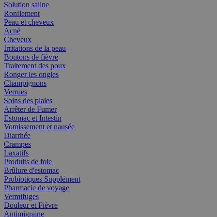
Solution saline
Ronflement
Peau et cheveux
Acné
Cheveux
Irritations de la peau
Boutons de fièvre
Traitement des poux
Ronger les ongles
Champignons
Verrues
Soins des plaies
Arrêter de Fumer
Estomac et Intestin
Vomissement et nausée
Diarrhée
Crampes
Laxatifs
Produits de foie
Brûlure d'estomac
Probiotiques Supplément
Pharmacie de voyage
Vermifuges
Douleur et Fièvre
Antimigraine