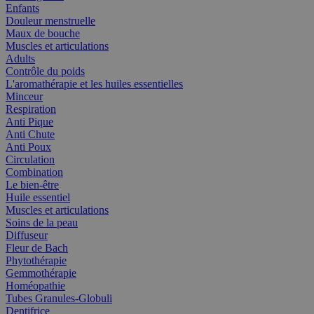
Enfants
Douleur menstruelle
Maux de bouche
Muscles et articulations
Adults
Contrôle du poids
L'aromathérapie et les huiles essentielles
Minceur
Respiration
Anti Pique
Anti Chute
Anti Poux
Circulation
Combination
Le bien-être
Huile essentiel
Muscles et articulations
Soins de la peau
Diffuseur
Fleur de Bach
Phytothérapie
Gemmothérapie
Homéopathie
Tubes Granules-Globuli
Dentifrice