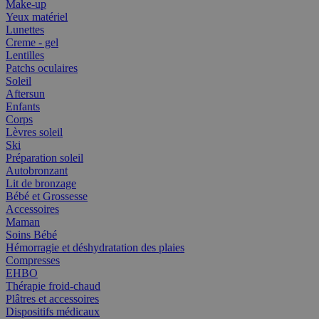
Make-up
Yeux matériel
Lunettes
Creme - gel
Lentilles
Patchs oculaires
Soleil
Aftersun
Enfants
Corps
Lèvres soleil
Ski
Préparation soleil
Autobronzant
Lit de bronzage
Bébé et Grossesse
Accessoires
Maman
Soins Bébé
Hémorragie et déshydratation des plaies
Compresses
EHBO
Thérapie froid-chaud
Plâtres et accessoires
Dispositifs médicaux