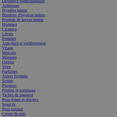
Dentifrice homéopathique
Aphtouses
Hygiène intime
Bandage d'hygiène intime
Produits de lavage intime
Hommes
Cicatrice
Lèvres
Femmes
Anti-rides et vieillissement
Visage
Mascara
Masques
Ongles
Yeux
Parfumes
Autres Produits
Serum
Psoriasis
Peeling et gommage
Taches de pigment
Peau rouge et réactive
Sourcils
Peau normal
Creme de nuit