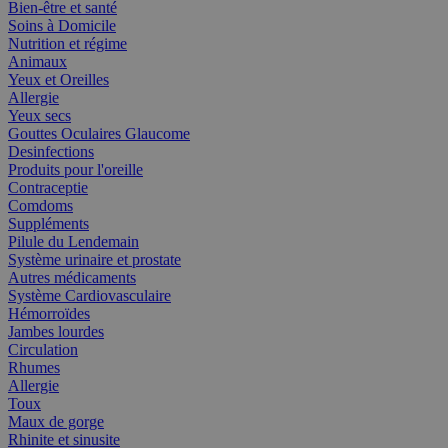
Bien-être et santé
Soins à Domicile
Nutrition et régime
Animaux
Yeux et Oreilles
Allergie
Yeux secs
Gouttes Oculaires Glaucome
Desinfections
Produits pour l'oreille
Contraceptie
Comdoms
Suppléments
Pilule du Lendemain
Système urinaire et prostate
Autres médicaments
Système Cardiovasculaire
Hémorroïdes
Jambes lourdes
Circulation
Rhumes
Allergie
Toux
Maux de gorge
Rhinite et sinusite