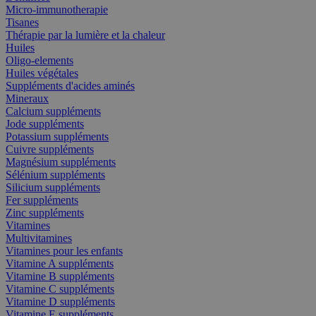
Micro-immunotherapie
Tisanes
Thérapie par la lumière et la chaleur
Huiles
Oligo-elements
Huiles végétales
Suppléments d'acides aminés
Mineraux
Calcium suppléments
Jode suppléments
Potassium suppléments
Cuivre suppléments
Magnésium suppléments
Sélénium suppléments
Silicium suppléments
Fer suppléments
Zinc suppléments
Vitamines
Multivitamines
Vitamines pour les enfants
Vitamine A suppléments
Vitamine B suppléments
Vitamine C suppléments
Vitamine D suppléments
Vitamine E suppléments