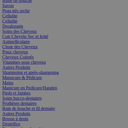
Huile de douche
Savon
Peau très seche
Cellulite
Cellulite
Deodorants
Soins des Cheveux
Cuir Chevelu Sec et Irrité
Antipelliculaire
Chute des Cheveux
Poux cheveux
Cheveux Colorés
Vitamines pour cheveux
Autres Produits
Shampoing et après-shampoing
Manucure & Pédicure
Mains
Manicure en Pedicure/Handen
Pieds et Jambes
Soins bucco-dentaires
Prothèses dentaires
Bain de bouche et fil dentaire
Autres Produits
Brosse à dents
Dentrifice