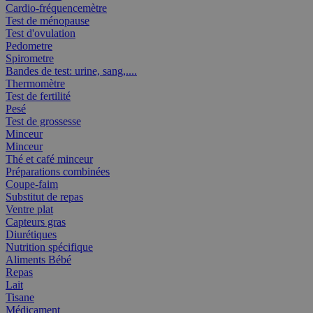
Cardio-fréquencemètre
Test de ménopause
Test d'ovulation
Pedometre
Spirometre
Bandes de test: urine, sang,....
Thermomètre
Test de fertilité
Pesé
Test de grossesse
Minceur
Minceur
Thé et café minceur
Préparations combinées
Coupe-faim
Substitut de repas
Ventre plat
Capteurs gras
Diurétiques
Nutrition spécifique
Aliments Bébé
Repas
Lait
Tisane
Médicament