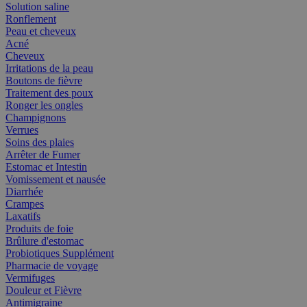
Solution saline
Ronflement
Peau et cheveux
Acné
Cheveux
Irritations de la peau
Boutons de fièvre
Traitement des poux
Ronger les ongles
Champignons
Verrues
Soins des plaies
Arrêter de Fumer
Estomac et Intestin
Vomissement et nausée
Diarrhée
Crampes
Laxatifs
Produits de foie
Brûlure d'estomac
Probiotiques Supplément
Pharmacie de voyage
Vermifuges
Douleur et Fièvre
Antimigraine