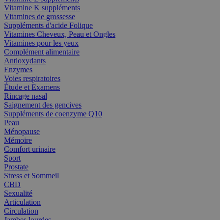
Vitamine K suppléments
Vitamines de grossesse
Suppléments d'acide Folique
Vitamines Cheveux, Peau et Ongles
Vitamines pour les yeux
Complément alimentaire
Antioxydants
Enzymes
Voies respiratoires
Étude et Examens
Rincage nasal
Saignement des gencives
Suppléments de coenzyme Q10
Peau
Ménopause
Mémoire
Comfort urinaire
Sport
Prostate
Stress et Sommeil
CBD
Sexualité
Articulation
Circulation
Jambes lourdes