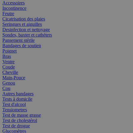
Accessoires
Incontinence
Feutre
Cicatrisation des plaies
Seringues et aiguilles
Desinfection et nettoyage
Sondes, baxter et cathéters
Pansement stérile
Bandages de soutien
Poignet
Bras
Ventre
Coude
Cheville
Main-Pouce
Genou
Cou
Autres bandages
Tests à domicile
Test d'alcool
Tensiometres
Test de masse grasse
Test de cholestérol
Test de drogue
Glucomètres