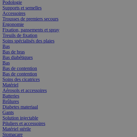
Podologie
Supports et semelles
Accessoires
Trousses de premiers secours
Ergonomie
Fixation, pansements et spray
Treuils de fixation
Soins spécialisés des plaies
Bas
Bas de bras
Bas diabétiques
Bas
Bas de contention
Bas de contention
Soins des cicatrices
Matériel
Aérosols et accessoires
Batteries
Brûlures
Diabetes materiaal
Gants
Solution injectable
Piluliers et accessoires
Matériel stérile
Stomacare