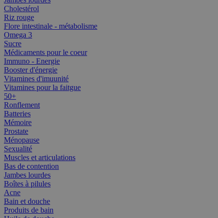
Cholestérol
Riz rouge
Flore intestinale - métabolisme
Omega 3
Sucre
Médicaments pour le coeur
Immuno - Energie
Booster d'énergie
Vitamines d'imuunité
Vitamines pour la faitgue
50+
Ronflement
Batteries
Mémoire
Prostate
Ménopause
Sexualité
Muscles et articulations
Bas de contention
Jambes lourdes
Boîtes à pilules
Acne
Bain et douche
Produits de bain