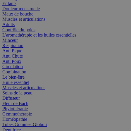
Enfants
Douleur menstruelle
Maux de bouche
Muscles et articulations
Adults
Contrôle du poids
L'aromathérapie et les huiles essentielles
Minceur
Respiration
Anti Pique
Anti Chute
Anti Poux
Circulation
Combination
Le bien-être
Huile essentiel
Muscles et articulations
Soins de la peau
Diffuseur
Fleur de Bach
Phytothérapie
Gemmothérapie
Homéopathie
Tubes Granules-Globuli
Dentifrice