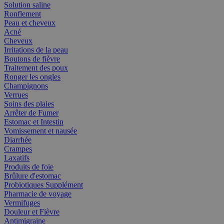
Solution saline
Ronflement
Peau et cheveux
Acné
Cheveux
Irritations de la peau
Boutons de fièvre
Traitement des poux
Ronger les ongles
Champignons
Verrues
Soins des plaies
Arrêter de Fumer
Estomac et Intestin
Vomissement et nausée
Diarrhée
Crampes
Laxatifs
Produits de foie
Brûlure d'estomac
Probiotiques Supplément
Pharmacie de voyage
Vermifuges
Douleur et Fièvre
Antimigraine