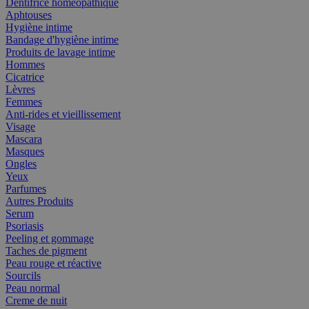
Dentifrice homéopathique
Aphtouses
Hygiène intime
Bandage d'hygiène intime
Produits de lavage intime
Hommes
Cicatrice
Lèvres
Femmes
Anti-rides et vieillissement
Visage
Mascara
Masques
Ongles
Yeux
Parfumes
Autres Produits
Serum
Psoriasis
Peeling et gommage
Taches de pigment
Peau rouge et réactive
Sourcils
Peau normal
Creme de nuit