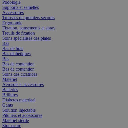
Podologie
Supports et semelles
Accessoires
Trousses de premiers secours
Ergonomie
Fixation, pansements et spray
Treuils de fixation
Soins spécialisés des plaies
Bas
Bas de bras
Bas diabétiques
Bas
Bas de contention
Bas de contention
Soins des cicatrices
Matériel
Aérosols et accessoires
Batteries
Brûlures
Diabetes materiaal
Gants
Solution injectable
Piluliers et accessoires
Matériel stérile
Stomacare