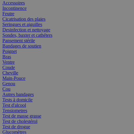
Accessoires
Incontinence
Feutre
Cicatrisation des plaies
Seringues et aiguilles
Desinfection et nettoyage
Sondes, baxter et cathéters
Pansement stérile
Bandages de soutien
Poignet
Bras
Ventre
Coude
Cheville
Main-Pouce
Genou
Cou
Autres bandages
Tests à domicile
Test d'alcool
Tensiometres
Test de masse grasse
Test de cholestérol
Test de drogue
Glucomètres