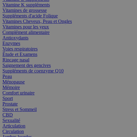
Vitamine K suppléments
Vitamines de grossesse
Suppléments d'acide Folique
Vitamines Cheveux, Peau et Ongles
Vitamines pour les yeux
Complément alimentaire
Antioxydants
Enzymes
Voies respiratoires
Étude et Examens
Rincage nasal
Saignement des gencives
Suppléments de coenzyme Q10
Peau
Ménopause
Mémoire
Comfort urinaire
Sport
Prostate
Stress et Sommeil
CBD
Sexualité
Articulation
Circulation
Jambes lourdes