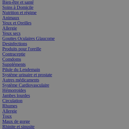
Bien-être et santé
Soins à Domicile
Nutrition et régime
Animaux
Yeux et Oreilles
Allergie
Yeux secs
Gouttes Oculaires Glaucome
Desinfections
Produits pour l'oreille
Contraceptie
Comdoms
Suppléments
Pilule du Lendemain
Système urinaire et prostate
Autres médicaments
Système Cardiovasculaire
Hémorroïdes
Jambes lourdes
Circulation
Rhumes
Allergie
Toux
Maux de gorge
Rhinite et sinusite