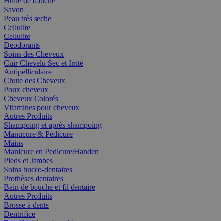
Huile de douche
Savon
Peau très seche
Cellulite
Cellulite
Deodorants
Soins des Cheveux
Cuir Chevelu Sec et Irrité
Antipelliculaire
Chute des Cheveux
Poux cheveux
Cheveux Colorés
Vitamines pour cheveux
Autres Produits
Shampoing et après-shampoing
Manucure & Pédicure
Mains
Manicure en Pedicure/Handen
Pieds et Jambes
Soins bucco-dentaires
Prothèses dentaires
Bain de bouche et fil dentaire
Autres Produits
Brosse à dents
Dentrifice