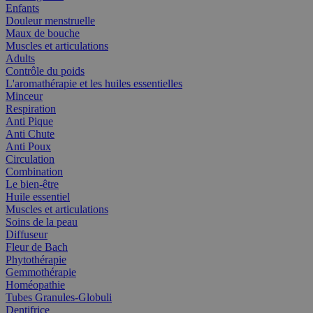
Enfants
Douleur menstruelle
Maux de bouche
Muscles et articulations
Adults
Contrôle du poids
L'aromathérapie et les huiles essentielles
Minceur
Respiration
Anti Pique
Anti Chute
Anti Poux
Circulation
Combination
Le bien-être
Huile essentiel
Muscles et articulations
Soins de la peau
Diffuseur
Fleur de Bach
Phytothérapie
Gemmothérapie
Homéopathie
Tubes Granules-Globuli
Dentifrice