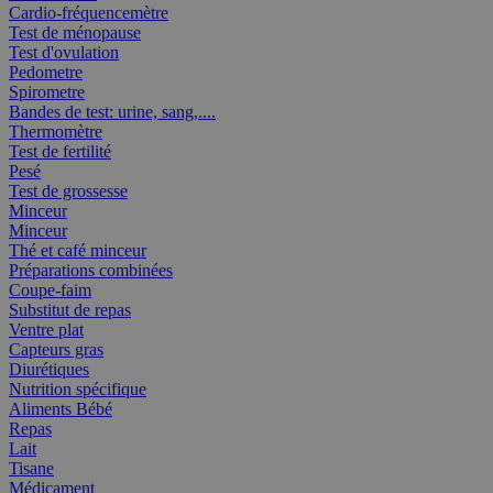
Cardio-fréquencemètre
Test de ménopause
Test d'ovulation
Pedometre
Spirometre
Bandes de test: urine, sang,....
Thermomètre
Test de fertilité
Pesé
Test de grossesse
Minceur
Minceur
Thé et café minceur
Préparations combinées
Coupe-faim
Substitut de repas
Ventre plat
Capteurs gras
Diurétiques
Nutrition spécifique
Aliments Bébé
Repas
Lait
Tisane
Médicament