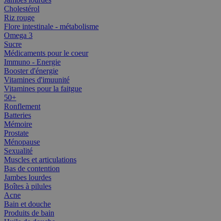
Cholestérol
Riz rouge
Flore intestinale - métabolisme
Omega 3
Sucre
Médicaments pour le coeur
Immuno - Energie
Booster d'énergie
Vitamines d'imuunité
Vitamines pour la faitgue
50+
Ronflement
Batteries
Mémoire
Prostate
Ménopause
Sexualité
Muscles et articulations
Bas de contention
Jambes lourdes
Boîtes à pilules
Acne
Bain et douche
Produits de bain