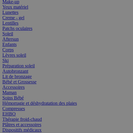
Make-up
Yeux matériel
Lunettes
Creme - gel
Lentilles
Patchs oculaires
Soleil
Aftersun
Enfants
Corps
Lèvres soleil
Ski
Préparation soleil
Autobronzant
Lit de bronzage
Bébé et Grossesse
Accessoires
Maman
Soins Bébé
Hémorragie et déshydratation des plaies
Compresses
EHBO
Thérapie froid-chaud
Plâtres et accessoires
Dispositifs médicaux