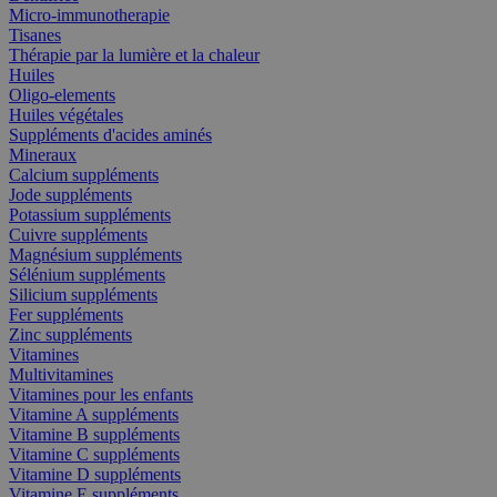
Micro-immunotherapie
Tisanes
Thérapie par la lumière et la chaleur
Huiles
Oligo-elements
Huiles végétales
Suppléments d'acides aminés
Mineraux
Calcium suppléments
Jode suppléments
Potassium suppléments
Cuivre suppléments
Magnésium suppléments
Sélénium suppléments
Silicium suppléments
Fer suppléments
Zinc suppléments
Vitamines
Multivitamines
Vitamines pour les enfants
Vitamine A suppléments
Vitamine B suppléments
Vitamine C suppléments
Vitamine D suppléments
Vitamine E suppléments