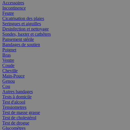
Accessoires
Incontinence
Feutre
Cicatrisation des plaies
Seringues et aiguilles
Desinfection et nettoyage
Sondes, baxter et cathéters
Pansement stérile
Bandages de soutien
Poignet
Bras
Ventre
Coude
Cheville
Main-Pouce
Genou
Cou
Autres bandages
Tests à domicile
Test d'alcool
Tensiometres
Test de masse grasse
Test de cholestérol
Test de drogue
Glucomètres