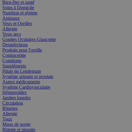
Bien-être et santé
Soins à Domicile
Nutrition et régime
Animaux
Yeux et Oreilles
Allergie
Yeux secs
Gouttes Oculaires Glaucome
Desinfections
Produits pour l'oreille
Contraceptie
Comdoms
Suppléments
Pilule du Lendemain
Système urinaire et prostate
Autres médicaments
Système Cardiovasculaire
Hémorroïdes
Jambes lourdes
Circulation
Rhumes
Allergie
Toux
Maux de gorge
Rhinite et sinusite