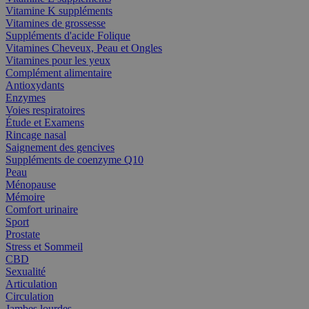
Vitamine K suppléments
Vitamines de grossesse
Suppléments d'acide Folique
Vitamines Cheveux, Peau et Ongles
Vitamines pour les yeux
Complément alimentaire
Antioxydants
Enzymes
Voies respiratoires
Étude et Examens
Rincage nasal
Saignement des gencives
Suppléments de coenzyme Q10
Peau
Ménopause
Mémoire
Comfort urinaire
Sport
Prostate
Stress et Sommeil
CBD
Sexualité
Articulation
Circulation
Jambes lourdes