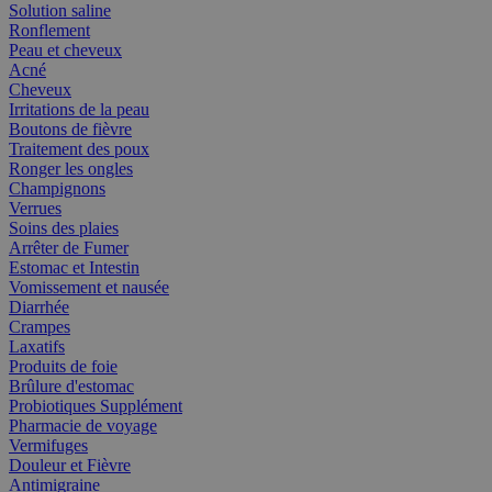
Solution saline
Ronflement
Peau et cheveux
Acné
Cheveux
Irritations de la peau
Boutons de fièvre
Traitement des poux
Ronger les ongles
Champignons
Verrues
Soins des plaies
Arrêter de Fumer
Estomac et Intestin
Vomissement et nausée
Diarrhée
Crampes
Laxatifs
Produits de foie
Brûlure d'estomac
Probiotiques Supplément
Pharmacie de voyage
Vermifuges
Douleur et Fièvre
Antimigraine