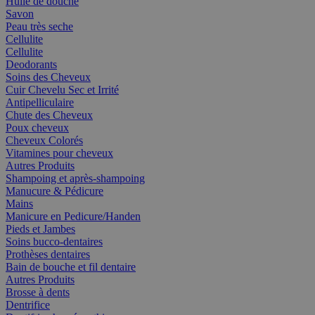
Huile de douche
Savon
Peau très seche
Cellulite
Cellulite
Deodorants
Soins des Cheveux
Cuir Chevelu Sec et Irrité
Antipelliculaire
Chute des Cheveux
Poux cheveux
Cheveux Colorés
Vitamines pour cheveux
Autres Produits
Shampoing et après-shampoing
Manucure & Pédicure
Mains
Manicure en Pedicure/Handen
Pieds et Jambes
Soins bucco-dentaires
Prothèses dentaires
Bain de bouche et fil dentaire
Autres Produits
Brosse à dents
Dentrifice