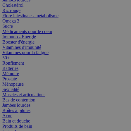
Cholestérol
Riz rouge
Flore intestinale - métabolisme
Omega 3
Sucre
Médicaments pour le coeur
Immuno - Energie
Booster d'énergie
Vitamines d'imuunité
Vitamines pour la faitgue
50+
Ronflement
Batteries
Mémoire
Prostate
Ménopause
Sexualité
Muscles et articulations
Bas de contention
Jambes lourdes
Boîtes à pilules
Acne
Bain et douche
Produits de bain