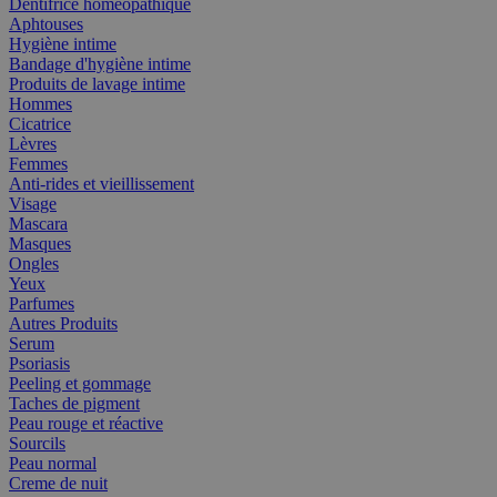
Dentifrice homéopathique
Aphtouses
Hygiène intime
Bandage d'hygiène intime
Produits de lavage intime
Hommes
Cicatrice
Lèvres
Femmes
Anti-rides et vieillissement
Visage
Mascara
Masques
Ongles
Yeux
Parfumes
Autres Produits
Serum
Psoriasis
Peeling et gommage
Taches de pigment
Peau rouge et réactive
Sourcils
Peau normal
Creme de nuit