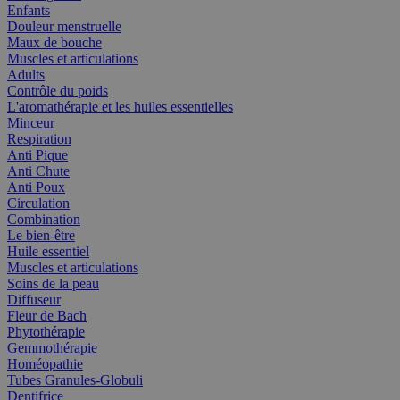
Enfants
Douleur menstruelle
Maux de bouche
Muscles et articulations
Adults
Contrôle du poids
L'aromathérapie et les huiles essentielles
Minceur
Respiration
Anti Pique
Anti Chute
Anti Poux
Circulation
Combination
Le bien-être
Huile essentiel
Muscles et articulations
Soins de la peau
Diffuseur
Fleur de Bach
Phytothérapie
Gemmothérapie
Homéopathie
Tubes Granules-Globuli
Dentifrice