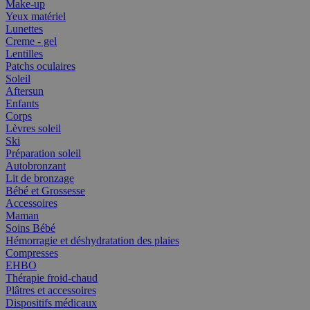
Make-up
Yeux matériel
Lunettes
Creme - gel
Lentilles
Patchs oculaires
Soleil
Aftersun
Enfants
Corps
Lèvres soleil
Ski
Préparation soleil
Autobronzant
Lit de bronzage
Bébé et Grossesse
Accessoires
Maman
Soins Bébé
Hémorragie et déshydratation des plaies
Compresses
EHBO
Thérapie froid-chaud
Plâtres et accessoires
Dispositifs médicaux