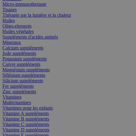
Micro-immunotherapie
Tisanes
Thérapie par la lumière et la chaleur
Huiles
Oligo-elements
Huiles végétales
Suppléments d'acides aminés
Mineraux
Calcium suppléments
Jode suppléments
Potassium suppléments
Cuivre suppléments
Magnésium suppléments
Sélénium suppléments
Silicium suppléments
Fer suppléments
Zinc suppléments
Vitamines
Multivitamines
Vitamines pour les enfants
Vitamine A suppléments
Vitamine B suppléments
Vitamine C suppléments
Vitamine D suppléments
Vitamine E suppléments