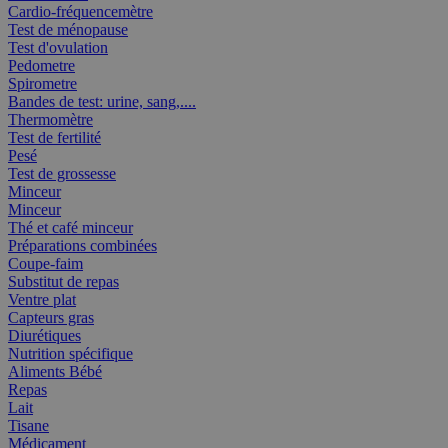
Cardio-fréquencemètre
Test de ménopause
Test d'ovulation
Pedometre
Spirometre
Bandes de test: urine, sang,....
Thermomètre
Test de fertilité
Pesé
Test de grossesse
Minceur
Minceur
Thé et café minceur
Préparations combinées
Coupe-faim
Substitut de repas
Ventre plat
Capteurs gras
Diurétiques
Nutrition spécifique
Aliments Bébé
Repas
Lait
Tisane
Médicament