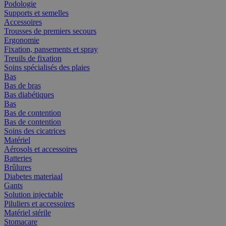
Podologie
Supports et semelles
Accessoires
Trousses de premiers secours
Ergonomie
Fixation, pansements et spray
Treuils de fixation
Soins spécialisés des plaies
Bas
Bas de bras
Bas diabétiques
Bas
Bas de contention
Bas de contention
Soins des cicatrices
Matériel
Aérosols et accessoires
Batteries
Brûlures
Diabetes materiaal
Gants
Solution injectable
Piluliers et accessoires
Matériel stérile
Stomacare