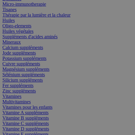
Micro-immunotherapie
Tisanes
Thérapie par la lumière et la chaleur
Huiles
Oligo-elements
Huiles végétales
Suppléments d'acides aminés
Mineraux
Calcium suppléments
Jode suppléments
Potassium suppléments
Cuivre suppléments
Magnésium suppléments
Sélénium suppléments
Silicium suppléments
Fer suppléments
Zinc suppléments
Vitamines
Multivitamines
Vitamines pour les enfants
Vitamine A suppléments
Vitamine B suppléments
Vitamine C suppléments
Vitamine D suppléments
Vitamine E suppléments