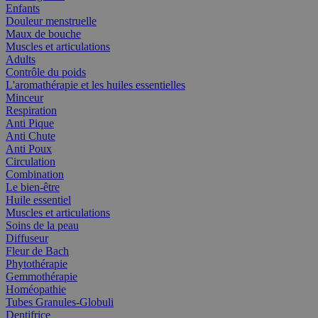
Enfants
Douleur menstruelle
Maux de bouche
Muscles et articulations
Adults
Contrôle du poids
L'aromathérapie et les huiles essentielles
Minceur
Respiration
Anti Pique
Anti Chute
Anti Poux
Circulation
Combination
Le bien-être
Huile essentiel
Muscles et articulations
Soins de la peau
Diffuseur
Fleur de Bach
Phytothérapie
Gemmothérapie
Homéopathie
Tubes Granules-Globuli
Dentifrice