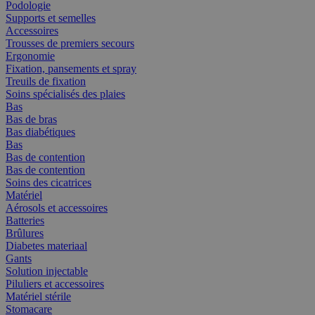
Podologie
Supports et semelles
Accessoires
Trousses de premiers secours
Ergonomie
Fixation, pansements et spray
Treuils de fixation
Soins spécialisés des plaies
Bas
Bas de bras
Bas diabétiques
Bas
Bas de contention
Bas de contention
Soins des cicatrices
Matériel
Aérosols et accessoires
Batteries
Brûlures
Diabetes materiaal
Gants
Solution injectable
Piluliers et accessoires
Matériel stérile
Stomacare