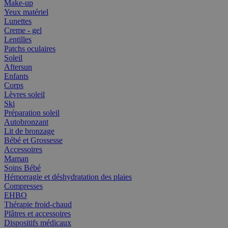
Make-up
Yeux matériel
Lunettes
Creme - gel
Lentilles
Patchs oculaires
Soleil
Aftersun
Enfants
Corps
Lèvres soleil
Ski
Préparation soleil
Autobronzant
Lit de bronzage
Bébé et Grossesse
Accessoires
Maman
Soins Bébé
Hémorragie et déshydratation des plaies
Compresses
EHBO
Thérapie froid-chaud
Plâtres et accessoires
Dispositifs médicaux