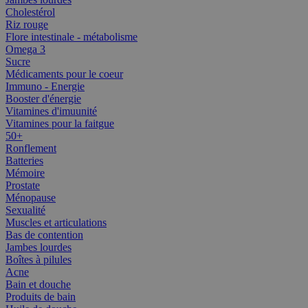
Cholestérol
Riz rouge
Flore intestinale - métabolisme
Omega 3
Sucre
Médicaments pour le coeur
Immuno - Energie
Booster d'énergie
Vitamines d'imuunité
Vitamines pour la faitgue
50+
Ronflement
Batteries
Mémoire
Prostate
Ménopause
Sexualité
Muscles et articulations
Bas de contention
Jambes lourdes
Boîtes à pilules
Acne
Bain et douche
Produits de bain