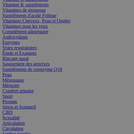
Vitamine K suppléments
Vitamines de grossesse
Suppléments d'acide Folique
Vitamines Cheveux, Peau et Ongles
Vitamines pour les yeux
Complément alimentaire
Antioxydants
Enzymes
Voies respiratoires
Étude et Examens
Rincage nasal
Saignement des gencives
Suppléments de coenzyme Q10
Peau
Ménopause
Mémoire
Comfort urinaire
Sport
Prostate
Stress et Sommeil
CBD
Sexualité
Articulation
Circulation
Jambes lourdes