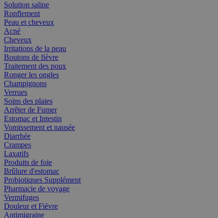
Solution saline
Ronflement
Peau et cheveux
Acné
Cheveux
Irritations de la peau
Boutons de fièvre
Traitement des poux
Ronger les ongles
Champignons
Verrues
Soins des plaies
Arrêter de Fumer
Estomac et Intestin
Vomissement et nausée
Diarrhée
Crampes
Laxatifs
Produits de foie
Brûlure d'estomac
Probiotiques Supplément
Pharmacie de voyage
Vermifuges
Douleur et Fièvre
Antimigraine