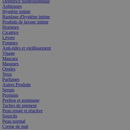
Dentifrice homéopathique
Aphtouses
Hygiène intime
Bandage d'hygiène intime
Produits de lavage intime
Hommes
Cicatrice
Lèvres
Femmes
Anti-rides et vieillissement
Visage
Mascara
Masques
Ongles
Yeux
Parfumes
Autres Produits
Serum
Psoriasis
Peeling et gommage
Taches de pigment
Peau rouge et réactive
Sourcils
Peau normal
Creme de nuit