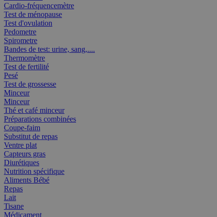
Cardio-fréquencemètre
Test de ménopause
Test d'ovulation
Pedometre
Spirometre
Bandes de test: urine, sang,....
Thermomètre
Test de fertilité
Pesé
Test de grossesse
Minceur
Minceur
Thé et café minceur
Préparations combinées
Coupe-faim
Substitut de repas
Ventre plat
Capteurs gras
Diurétiques
Nutrition spécifique
Aliments Bébé
Repas
Lait
Tisane
Médicament