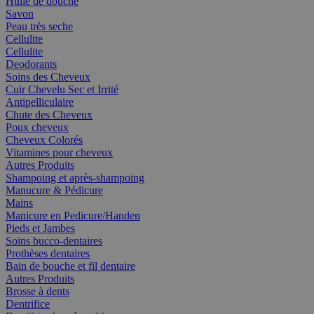
Huile de douche
Savon
Peau très seche
Cellulite
Cellulite
Deodorants
Soins des Cheveux
Cuir Chevelu Sec et Irrité
Antipelliculaire
Chute des Cheveux
Poux cheveux
Cheveux Colorés
Vitamines pour cheveux
Autres Produits
Shampoing et après-shampoing
Manucure & Pédicure
Mains
Manicure en Pedicure/Handen
Pieds et Jambes
Soins bucco-dentaires
Prothèses dentaires
Bain de bouche et fil dentaire
Autres Produits
Brosse à dents
Dentrifice