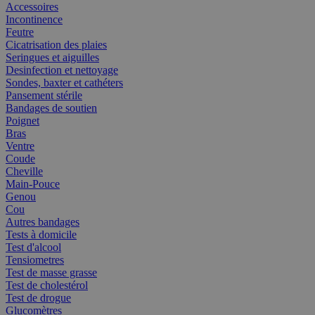
Accessoires
Incontinence
Feutre
Cicatrisation des plaies
Seringues et aiguilles
Desinfection et nettoyage
Sondes, baxter et cathéters
Pansement stérile
Bandages de soutien
Poignet
Bras
Ventre
Coude
Cheville
Main-Pouce
Genou
Cou
Autres bandages
Tests à domicile
Test d'alcool
Tensiometres
Test de masse grasse
Test de cholestérol
Test de drogue
Glucomètres