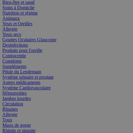
Bien-être et santé
Soins à Domicile
Nutrition et régime
Animaux
Yeux et Oreilles
Allergie
Yeux secs
Gouttes Oculaires Glaucome
Desinfections
Produits pour l'oreille
Contraceptie
Comdoms
Suppléments
Pilule du Lendemain
Système urinaire et prostate
Autres médicaments
Système Cardiovasculaire
Hémorroïdes
Jambes lourdes
Circulation
Rhumes
Allergie
Toux
Maux de gorge
Rhinite et sinusite