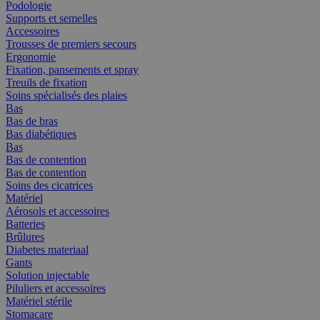
Podologie
Supports et semelles
Accessoires
Trousses de premiers secours
Ergonomie
Fixation, pansements et spray
Treuils de fixation
Soins spécialisés des plaies
Bas
Bas de bras
Bas diabétiques
Bas
Bas de contention
Bas de contention
Soins des cicatrices
Matériel
Aérosols et accessoires
Batteries
Brûlures
Diabetes materiaal
Gants
Solution injectable
Piluliers et accessoires
Matériel stérile
Stomacare