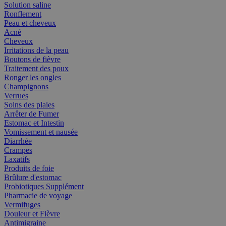
Solution saline
Ronflement
Peau et cheveux
Acné
Cheveux
Irritations de la peau
Boutons de fièvre
Traitement des poux
Ronger les ongles
Champignons
Verrues
Soins des plaies
Arrêter de Fumer
Estomac et Intestin
Vomissement et nausée
Diarrhée
Crampes
Laxatifs
Produits de foie
Brûlure d'estomac
Probiotiques Supplément
Pharmacie de voyage
Vermifuges
Douleur et Fièvre
Antimigraine