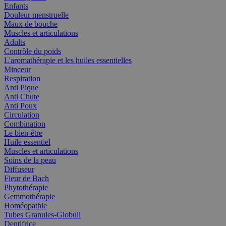
Enfants
Douleur menstruelle
Maux de bouche
Muscles et articulations
Adults
Contrôle du poids
L'aromathérapie et les huiles essentielles
Minceur
Respiration
Anti Pique
Anti Chute
Anti Poux
Circulation
Combination
Le bien-être
Huile essentiel
Muscles et articulations
Soins de la peau
Diffuseur
Fleur de Bach
Phytothérapie
Gemmothérapie
Homéopathie
Tubes Granules-Globuli
Dentifrice