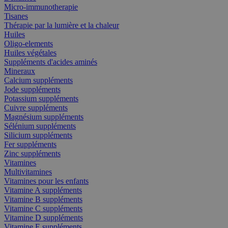
Micro-immunotherapie
Tisanes
Thérapie par la lumière et la chaleur
Huiles
Oligo-elements
Huiles végétales
Suppléments d'acides aminés
Mineraux
Calcium suppléments
Jode suppléments
Potassium suppléments
Cuivre suppléments
Magnésium suppléments
Sélénium suppléments
Silicium suppléments
Fer suppléments
Zinc suppléments
Vitamines
Multivitamines
Vitamines pour les enfants
Vitamine A suppléments
Vitamine B suppléments
Vitamine C suppléments
Vitamine D suppléments
Vitamine E suppléments