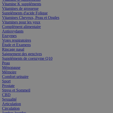
Vitamine K suppléments
Vitamines de grossesse
Suppléments d'acide Folique
Vitamines Cheveux, Peau et Ongles
Vitamines pour les yeux
Complément alimentaire
Antioxydants
Enzymes
Voies respiratoires
Étude et Examens
Rincage nasal
Saignement des gencives
Suppléments de coenzyme Q10
Peau
Ménopause
Mémoire
Comfort urinaire
Sport
Prostate
Stress et Sommeil
CBD
Sexualité
Articulation
Circulation
Jambes lourdes