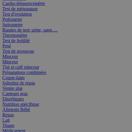
Cardio-fréquencemètre
Test de ménopause
Test d'ovulation
Pedometre
Spirometre
Bandes de test: urine, sang,....
Thermomètre
Test de fertilité
Pesé
Test de grossesse
Minceur
Minceur
Thé et café minceur
Préparations combinées
Coupe-faim
Substitut de repas
Ventre plat
Capteurs gras
Diurétiques
Nutrition spécifique
Aliments Bébé
Repas
Lait
Tisane
Médicament