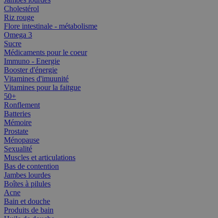
Cholestérol
Riz rouge
Flore intestinale - métabolisme
Omega 3
Sucre
Médicaments pour le coeur
Immuno - Energie
Booster d'énergie
Vitamines d'imuunité
Vitamines pour la faitgue
50+
Ronflement
Batteries
Mémoire
Prostate
Ménopause
Sexualité
Muscles et articulations
Bas de contention
Jambes lourdes
Boîtes à pilules
Acne
Bain et douche
Produits de bain