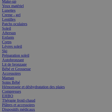
Make-up
Yeux matériel
Lunettes
Creme - gel
Lentilles
Patchs oculaires
Soleil
Aftersun
Enfants
Corps
Lèvres soleil
Ski
Préparation soleil
Autobronzant
Lit de bronzage
Bébé et Grossesse
Accessoires
Maman
Soins Bébé
Hémorragie et déshydratation des plaies
Compresses
EHBO
Thérapie froid-chaud
Plâtres et accessoires
Dispositifs médicaux