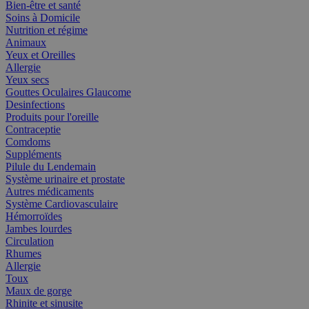
Bien-être et santé
Soins à Domicile
Nutrition et régime
Animaux
Yeux et Oreilles
Allergie
Yeux secs
Gouttes Oculaires Glaucome
Desinfections
Produits pour l'oreille
Contraceptie
Comdoms
Suppléments
Pilule du Lendemain
Système urinaire et prostate
Autres médicaments
Système Cardiovasculaire
Hémorroïdes
Jambes lourdes
Circulation
Rhumes
Allergie
Toux
Maux de gorge
Rhinite et sinusite