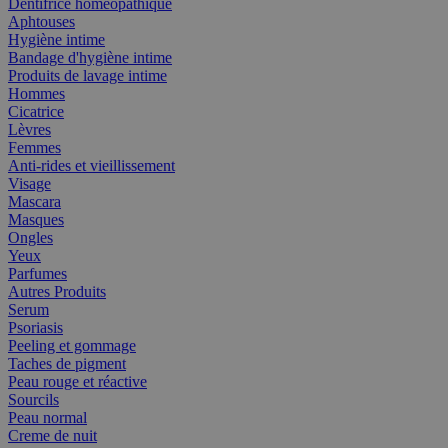
Dentifrice homéopathique
Aphtouses
Hygiène intime
Bandage d'hygiène intime
Produits de lavage intime
Hommes
Cicatrice
Lèvres
Femmes
Anti-rides et vieillissement
Visage
Mascara
Masques
Ongles
Yeux
Parfumes
Autres Produits
Serum
Psoriasis
Peeling et gommage
Taches de pigment
Peau rouge et réactive
Sourcils
Peau normal
Creme de nuit