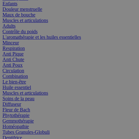
Enfants
Douleur menstruelle
Maux de bouche
Muscles et articulations
Adults
Contrôle du poids
L'aromathérapie et les huiles essentielles
Minceur
Respiration
Anti Pique
Anti Chute
Anti Poux
Circulation
Combination
Le bien-être
Huile essentiel
Muscles et articulations
Soins de la peau
Diffuseur
Fleur de Bach
Phytothérapie
Gemmothérapie
Homéopathie
Tubes Granules-Globuli
Dentifrice