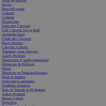
Huile de douche
Savon
Peau très seche
Cellulite
Cellulite
Deodorants
Soins des Cheveux
Cuir Chevelu Sec et Irrité
Antipelliculaire
Chute des Cheveux
Poux cheveux
Cheveux Colorés
Vitamines pour cheveux
Autres Produits
Shampoing et après-shampoing
Manucure & Pédicure
Mains
Manicure en Pedicure/Handen
Pieds et Jambes
Soins bucco-dentaires
Prothèses dentaires
Bain de bouche et fil dentaire
Autres Produits
Brosse à dents
Dentrifice