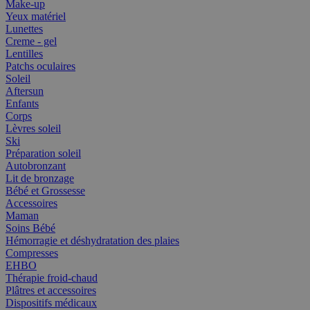
Make-up
Yeux matériel
Lunettes
Creme - gel
Lentilles
Patchs oculaires
Soleil
Aftersun
Enfants
Corps
Lèvres soleil
Ski
Préparation soleil
Autobronzant
Lit de bronzage
Bébé et Grossesse
Accessoires
Maman
Soins Bébé
Hémorragie et déshydratation des plaies
Compresses
EHBO
Thérapie froid-chaud
Plâtres et accessoires
Dispositifs médicaux