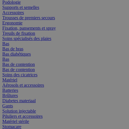
Podologie
Supports et semelles
Accessoires
Trousses de premiers secours
Ergonomie
Fixation, pansements et spray
Treuils de fixation
Soins spécialisés des plaies
Bas
Bas de bras
Bas diabétiques
Bas
Bas de contention
Bas de contention
Soins des cicatrices
Matériel
Aérosols et accessoires
Batteries
Brûlures
Diabetes materiaal
Gants
Solution injectable
Piluliers et accessoires
Matériel stérile
Stomacare