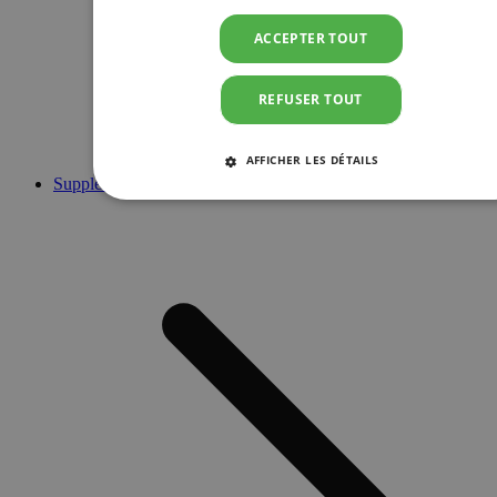
ACCEPTER TOUT
REFUSER TOUT
AFFICHER LES DÉTAILS
Suppléments
STRICTEMENT NÉCESSAIRES
PERFORMANCE
CIBLAGE
FONCTIONNALITÉ
Strictement nécessaires
Performance
Ciblage
Fonctionnalité
Les cookies strictement nécessaires habilitent des