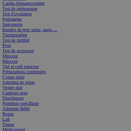
Cardio-fréquencemètre
Test de ménopause
Test d'ovulation
Pedometre
Spirometre
Bandes de test: urine, sang,....
Thermomètre
Test de fertilité
Pesé
Test de grossesse
Minceur
Minceur
Thé et café minceur
Préparations combinées
Coupe-faim
Substitut de repas
Ventre plat
Capteurs gras
Diurétiques
Nutrition spécifique
Aliments Bébé
Repas
Lait
Tisane
Médicament