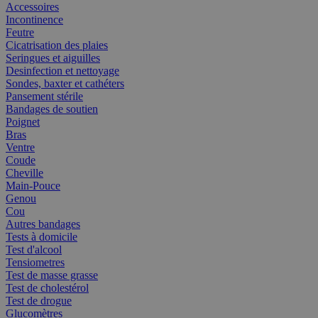
Accessoires
Incontinence
Feutre
Cicatrisation des plaies
Seringues et aiguilles
Desinfection et nettoyage
Sondes, baxter et cathéters
Pansement stérile
Bandages de soutien
Poignet
Bras
Ventre
Coude
Cheville
Main-Pouce
Genou
Cou
Autres bandages
Tests à domicile
Test d'alcool
Tensiometres
Test de masse grasse
Test de cholestérol
Test de drogue
Glucomètres