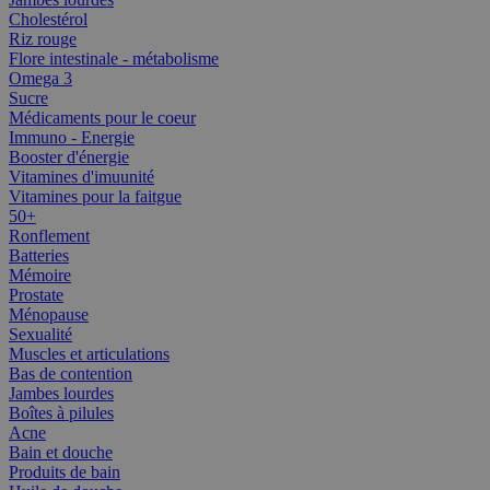
Cholestérol
Riz rouge
Flore intestinale - métabolisme
Omega 3
Sucre
Médicaments pour le coeur
Immuno - Energie
Booster d'énergie
Vitamines d'imuunité
Vitamines pour la faitgue
50+
Ronflement
Batteries
Mémoire
Prostate
Ménopause
Sexualité
Muscles et articulations
Bas de contention
Jambes lourdes
Boîtes à pilules
Acne
Bain et douche
Produits de bain