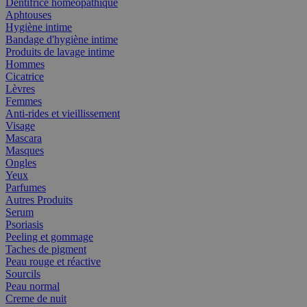
Dentifrice homéopathique
Aphtouses
Hygiène intime
Bandage d'hygiène intime
Produits de lavage intime
Hommes
Cicatrice
Lèvres
Femmes
Anti-rides et vieillissement
Visage
Mascara
Masques
Ongles
Yeux
Parfumes
Autres Produits
Serum
Psoriasis
Peeling et gommage
Taches de pigment
Peau rouge et réactive
Sourcils
Peau normal
Creme de nuit