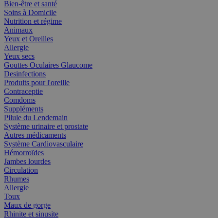
Bien-être et santé
Soins à Domicile
Nutrition et régime
Animaux
Yeux et Oreilles
Allergie
Yeux secs
Gouttes Oculaires Glaucome
Desinfections
Produits pour l'oreille
Contraceptie
Comdoms
Suppléments
Pilule du Lendemain
Système urinaire et prostate
Autres médicaments
Système Cardiovasculaire
Hémorroïdes
Jambes lourdes
Circulation
Rhumes
Allergie
Toux
Maux de gorge
Rhinite et sinusite