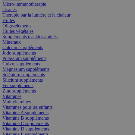
Micro-immunotherapie
Tisanes
Thérapie par la lumière et la chaleur
Huiles
Oligo-elements
Huiles végétales
Suppléments d'acides aminés
Mineraux
Calcium suppléments
Jode suppléments
Potassium suppléments
Cuivre suppléments
Magnésium suppléments
Sélénium suppléments
Silicium suppléments
Fer suppléments
Zinc suppléments
Vitamines
Multivitamines
Vitamines pour les enfants
Vitamine A suppléments
Vitamine B suppléments
Vitamine C suppléments
Vitamine D suppléments
Vitamine E suppléments