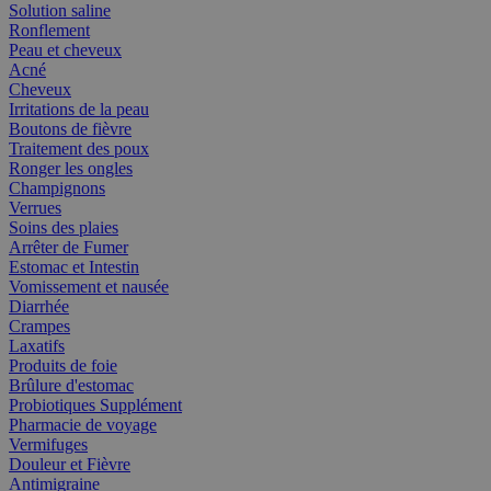
Solution saline
Ronflement
Peau et cheveux
Acné
Cheveux
Irritations de la peau
Boutons de fièvre
Traitement des poux
Ronger les ongles
Champignons
Verrues
Soins des plaies
Arrêter de Fumer
Estomac et Intestin
Vomissement et nausée
Diarrhée
Crampes
Laxatifs
Produits de foie
Brûlure d'estomac
Probiotiques Supplément
Pharmacie de voyage
Vermifuges
Douleur et Fièvre
Antimigraine