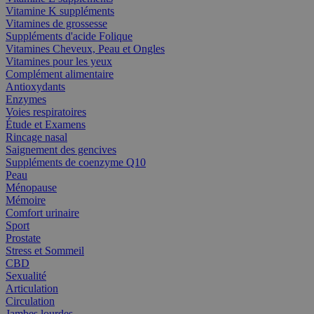
Vitamine K suppléments
Vitamines de grossesse
Suppléments d'acide Folique
Vitamines Cheveux, Peau et Ongles
Vitamines pour les yeux
Complément alimentaire
Antioxydants
Enzymes
Voies respiratoires
Étude et Examens
Rincage nasal
Saignement des gencives
Suppléments de coenzyme Q10
Peau
Ménopause
Mémoire
Comfort urinaire
Sport
Prostate
Stress et Sommeil
CBD
Sexualité
Articulation
Circulation
Jambes lourdes