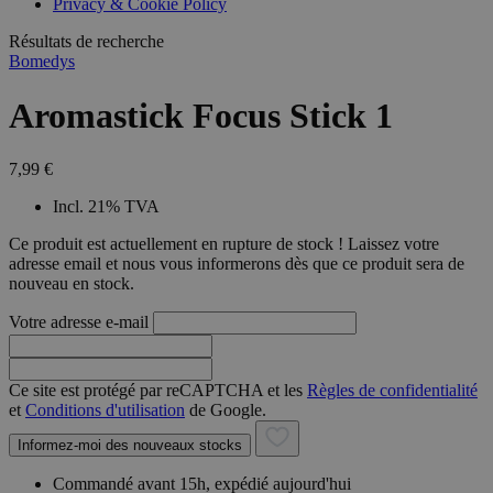
Privacy & Cookie Policy
combineren to
veel versc
gebruikerssess
Microsoft
analytische
Résultats de recherche
waardoor 
doeleinden.
kunnen w
Bomedys
gevolgd.
Aromastick Focus Stick 1
7,99 €
Incl. 21% TVA
Ce produit est actuellement en rupture de stock ! Laissez votre
adresse email et nous vous informerons dès que ce produit sera de
nouveau en stock.
Votre adresse e-mail
Ce site est protégé par reCAPTCHA et les
Règles de confidentialité
et
Conditions d'utilisation
de Google.
Informez-moi des nouveaux stocks
Commandé avant 15h, expédié aujourd'hui