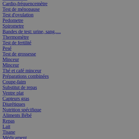
Cardio-fréquencemètre
Test de ménopause
Test d'ovulation
Pedometre
Spirometre
Bandes de test: urine, sang,....
Thermomètre
Test de fertilité
Pesé
Test de grossesse
Minceur
Minceur
Thé et café minceur
Préparations combinées
Coupe-faim
Substitut de repas
Ventre plat
Capteurs gras
Diurétiques
Nutrition spécifique
Aliments Bébé
Repas
Lait
Tisane
Médicament