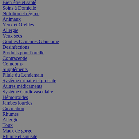
Bien-être et santé
Soins à Domicile
Nutrition et régime
Animaux
Yeux et Oreilles
Allergie
Yeux secs
Gouttes Oculaires Glaucome
Desinfections
Produits pour l'oreille
Contraceptie
Comdoms
Suppléments
Pilule du Lendemain
Système urinaire et prostate
Autres médicaments
Système Cardiovasculaire
Hémorroïdes
Jambes lourdes
Circulation
Rhumes
Allergie
Toux
Maux de gorge
Rhinite et sinusite