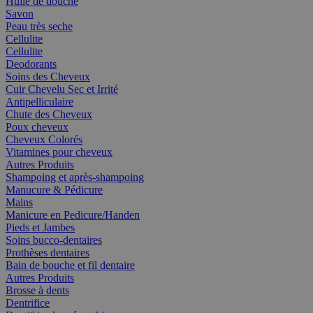
Huile de douche
Savon
Peau très seche
Cellulite
Cellulite
Deodorants
Soins des Cheveux
Cuir Chevelu Sec et Irrité
Antipelliculaire
Chute des Cheveux
Poux cheveux
Cheveux Colorés
Vitamines pour cheveux
Autres Produits
Shampoing et après-shampoing
Manucure & Pédicure
Mains
Manicure en Pedicure/Handen
Pieds et Jambes
Soins bucco-dentaires
Prothèses dentaires
Bain de bouche et fil dentaire
Autres Produits
Brosse à dents
Dentrifice