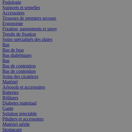
Podologie
Supports et semelles
Accessoires
Trousses de premiers secours
Ergonomie
Fixation, pansements et spray
Treuils de fixation
Soins spécialisés des plaies
Bas
Bas de bras
Bas diabétiques
Bas
Bas de contention
Bas de contention
Soins des cicatrices
Matériel
Aérosols et accessoires
Batteries
Brûlures
Diabetes materiaal
Gants
Solution injectable
Piluliers et accessoires
Matériel stérile
Stomacare