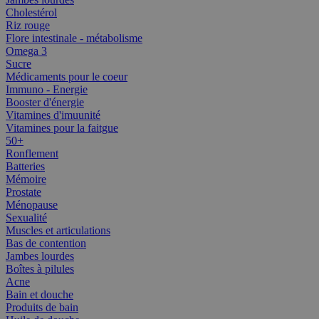
Cholestérol
Riz rouge
Flore intestinale - métabolisme
Omega 3
Sucre
Médicaments pour le coeur
Immuno - Energie
Booster d'énergie
Vitamines d'imuunité
Vitamines pour la faitgue
50+
Ronflement
Batteries
Mémoire
Prostate
Ménopause
Sexualité
Muscles et articulations
Bas de contention
Jambes lourdes
Boîtes à pilules
Acne
Bain et douche
Produits de bain