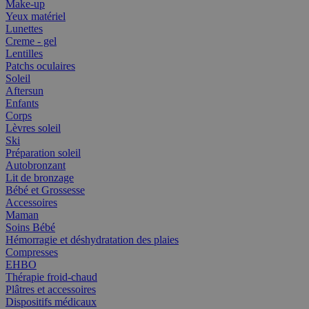
Make-up
Yeux matériel
Lunettes
Creme - gel
Lentilles
Patchs oculaires
Soleil
Aftersun
Enfants
Corps
Lèvres soleil
Ski
Préparation soleil
Autobronzant
Lit de bronzage
Bébé et Grossesse
Accessoires
Maman
Soins Bébé
Hémorragie et déshydratation des plaies
Compresses
EHBO
Thérapie froid-chaud
Plâtres et accessoires
Dispositifs médicaux