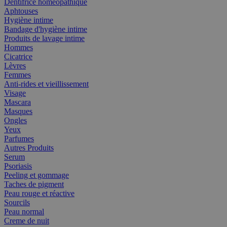
Dentifrice homéopathique
Aphtouses
Hygiène intime
Bandage d'hygiène intime
Produits de lavage intime
Hommes
Cicatrice
Lèvres
Femmes
Anti-rides et vieillissement
Visage
Mascara
Masques
Ongles
Yeux
Parfumes
Autres Produits
Serum
Psoriasis
Peeling et gommage
Taches de pigment
Peau rouge et réactive
Sourcils
Peau normal
Creme de nuit