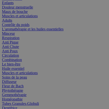
Enfants
Douleur menstruelle
Maux de bouche
Muscles et articulations
Adults
Contrôle du poids
L'aromathérapie et les huiles essentielles
Minceur
Respiration
Anti Pique
Anti Chute
Anti Poux
Circulation
Combination
Le bien-être
Huile essentiel
Muscles et articulations
Soins de la peau
Diffuseur
Fleur de Bach
Phytothérapie
Gemmothérapie
Homéopathie
Tubes Granules-Globuli
Dentifrice