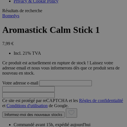
Privacy & Cookie Policy
combineren to
veel versc
gebruikerssess
Microsoft
analytische
Résultats de recherche
waardoor 
doeleinden.
kunnen w
Bomedys
gevolgd.
Aromastick Calm Stick 1
7,99 €
Incl. 21% TVA
Ce produit est actuellement en rupture de stock ! Laissez votre
adresse email et nous vous informerons dès que ce produit sera de
nouveau en stock.
Votre adresse e-mail
Ce site est protégé par reCAPTCHA et les
Règles de confidentialité
et
Conditions d'utilisation
de Google.
Informez-moi des nouveaux stocks
Commandé avant 15h, expédié aujourd'hui