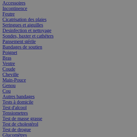
Accessoires
Incontinence
Feutre
Cicatrisation des plaies
Seringues et aiguilles
Desinfection et nettoyage
Sondes, baxter et cathéters
Pansement stérile
Bandages de soutien
Poignet
Bras
Ventre
Coude
Cheville
Main-Pouce
Genou
Cou
Autres bandages
Tests à domicile
Test d'alcool
Tensiometres
Test de masse grasse
Test de cholestérol
Test de drogue
Glucomètres