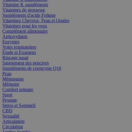
Vitamine K suppléments
Vitamines de grossesse
Suppléments d'acide Folique
Vitamines Cheveux, Peau et Ongles
Vitamines pour les yeux
Complément alimentaire
Antioxydants
Enzymes
Voies respiratoires
Étude et Examens
Rincage nasal
Saignement des gencives
Suppléments de coenzyme Q10
Peau
Ménopause
Mémoire
Comfort urinaire
Sport
Prostate
Stress et Sommeil
CBD
Sexualité
Articulation
Circulation
Jambes lourdes