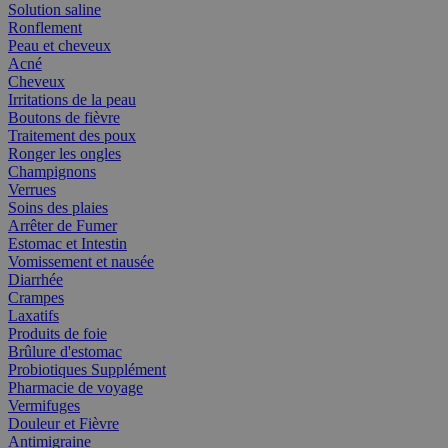
Solution saline
Ronflement
Peau et cheveux
Acné
Cheveux
Irritations de la peau
Boutons de fièvre
Traitement des poux
Ronger les ongles
Champignons
Verrues
Soins des plaies
Arrêter de Fumer
Estomac et Intestin
Vomissement et nausée
Diarrhée
Crampes
Laxatifs
Produits de foie
Brûlure d'estomac
Probiotiques Supplément
Pharmacie de voyage
Vermifuges
Douleur et Fièvre
Antimigraine