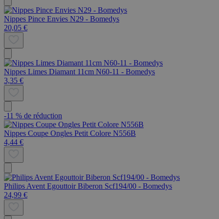
Nippes Pince Envies N29 - Bomedys
20,05 €
Nippes Limes Diamant 11cm N60-11 - Bomedys
3,35 €
-11 % de réduction
Nippes Coupe Ongles Petit Colore N556B
4,44 €
Philips Avent Egouttoir Biberon Scf194/00 - Bomedys
24,99 €