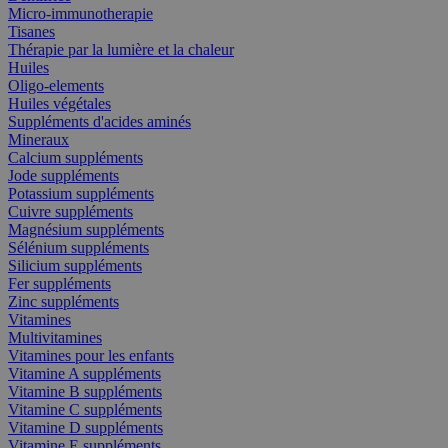
Micro-immunotherapie
Tisanes
Thérapie par la lumière et la chaleur
Huiles
Oligo-elements
Huiles végétales
Suppléments d'acides aminés
Mineraux
Calcium suppléments
Jode suppléments
Potassium suppléments
Cuivre suppléments
Magnésium suppléments
Sélénium suppléments
Silicium suppléments
Fer suppléments
Zinc suppléments
Vitamines
Multivitamines
Vitamines pour les enfants
Vitamine A suppléments
Vitamine B suppléments
Vitamine C suppléments
Vitamine D suppléments
Vitamine E suppléments