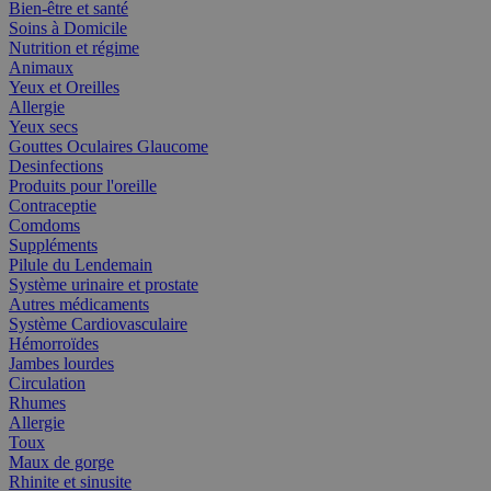
Bien-être et santé
Soins à Domicile
Nutrition et régime
Animaux
Yeux et Oreilles
Allergie
Yeux secs
Gouttes Oculaires Glaucome
Desinfections
Produits pour l'oreille
Contraceptie
Comdoms
Suppléments
Pilule du Lendemain
Système urinaire et prostate
Autres médicaments
Système Cardiovasculaire
Hémorroïdes
Jambes lourdes
Circulation
Rhumes
Allergie
Toux
Maux de gorge
Rhinite et sinusite