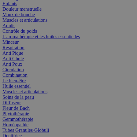
Enfants
Douleur menstruelle
Maux de bouche
Muscles et articulations
Adults
Contrôle du poids
L'aromathérapie et les huiles essentielles
Minceur
Respiration
Anti Pique
Anti Chute
Anti Poux
Circulation
Combination
Le bien-être
Huile essentiel
Muscles et articulations
Soins de la peau
Diffuseur
Fleur de Bach
Phytothérapie
Gemmothérapie
Homéopathie
Tubes Granules-Globuli
Dentifrice