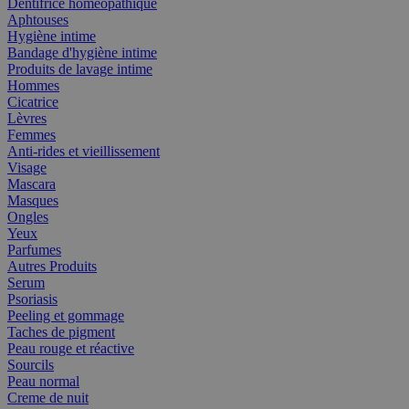
Dentifrice homéopathique
Aphtouses
Hygiène intime
Bandage d'hygiène intime
Produits de lavage intime
Hommes
Cicatrice
Lèvres
Femmes
Anti-rides et vieillissement
Visage
Mascara
Masques
Ongles
Yeux
Parfumes
Autres Produits
Serum
Psoriasis
Peeling et gommage
Taches de pigment
Peau rouge et réactive
Sourcils
Peau normal
Creme de nuit