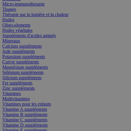
Micro-immunotherapie
Tisanes
Thérapie par la lumière et la chaleur
Huiles
Oligo-elements
Huiles végétales
Suppléments d'acides aminés
Mineraux
Calcium suppléments
Jode suppléments
Potassium suppléments
Cuivre suppléments
Magnésium suppléments
Sélénium suppléments
Silicium suppléments
Fer suppléments
Zinc suppléments
Vitamines
Multivitamines
Vitamines pour les enfants
Vitamine A suppléments
Vitamine B suppléments
Vitamine C suppléments
Vitamine D suppléments
Vitamine E suppléments