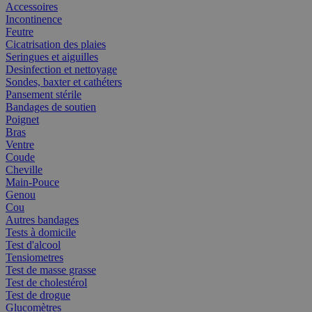
Accessoires
Incontinence
Feutre
Cicatrisation des plaies
Seringues et aiguilles
Desinfection et nettoyage
Sondes, baxter et cathéters
Pansement stérile
Bandages de soutien
Poignet
Bras
Ventre
Coude
Cheville
Main-Pouce
Genou
Cou
Autres bandages
Tests à domicile
Test d'alcool
Tensiometres
Test de masse grasse
Test de cholestérol
Test de drogue
Glucomètres