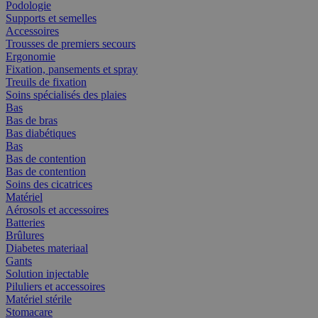
Podologie
Supports et semelles
Accessoires
Trousses de premiers secours
Ergonomie
Fixation, pansements et spray
Treuils de fixation
Soins spécialisés des plaies
Bas
Bas de bras
Bas diabétiques
Bas
Bas de contention
Bas de contention
Soins des cicatrices
Matériel
Aérosols et accessoires
Batteries
Brûlures
Diabetes materiaal
Gants
Solution injectable
Piluliers et accessoires
Matériel stérile
Stomacare