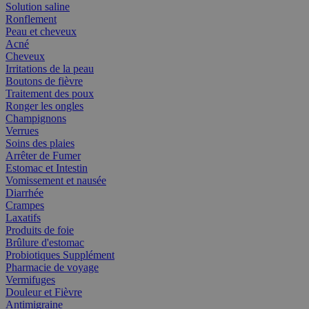
Solution saline
Ronflement
Peau et cheveux
Acné
Cheveux
Irritations de la peau
Boutons de fièvre
Traitement des poux
Ronger les ongles
Champignons
Verrues
Soins des plaies
Arrêter de Fumer
Estomac et Intestin
Vomissement et nausée
Diarrhée
Crampes
Laxatifs
Produits de foie
Brûlure d'estomac
Probiotiques Supplément
Pharmacie de voyage
Vermifuges
Douleur et Fièvre
Antimigraine