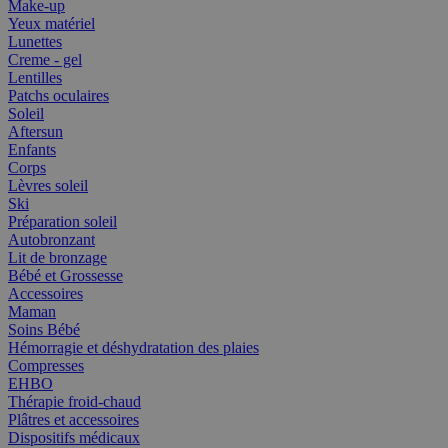
Make-up
Yeux matériel
Lunettes
Creme - gel
Lentilles
Patchs oculaires
Soleil
Aftersun
Enfants
Corps
Lèvres soleil
Ski
Préparation soleil
Autobronzant
Lit de bronzage
Bébé et Grossesse
Accessoires
Maman
Soins Bébé
Hémorragie et déshydratation des plaies
Compresses
EHBO
Thérapie froid-chaud
Plâtres et accessoires
Dispositifs médicaux