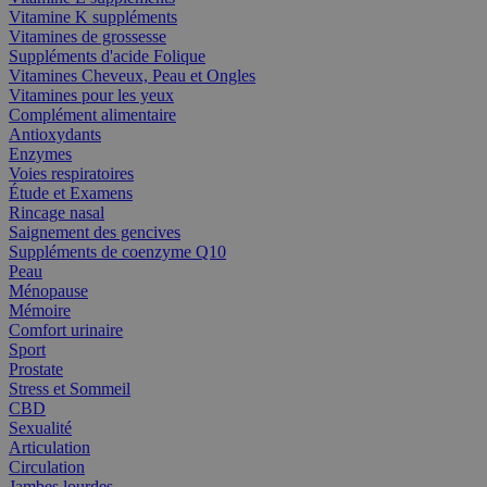
Vitamine K suppléments
Vitamines de grossesse
Suppléments d'acide Folique
Vitamines Cheveux, Peau et Ongles
Vitamines pour les yeux
Complément alimentaire
Antioxydants
Enzymes
Voies respiratoires
Étude et Examens
Rincage nasal
Saignement des gencives
Suppléments de coenzyme Q10
Peau
Ménopause
Mémoire
Comfort urinaire
Sport
Prostate
Stress et Sommeil
CBD
Sexualité
Articulation
Circulation
Jambes lourdes