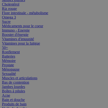
Cholestérol
Riz rouge
Flore intestinale - métabolisme
Omega 3
Sucre
Médicaments pour le coeur
Immuno - Energie
Booster d'énergie
Vitamines d'imuunité
Vitamines pour la faitgue
50+
Ronflement
Batteries
Mémoire
Prostate
Ménopause
Sexualité
Muscles et articulations
Bas de contention
Jambes lourdes
Boîtes à pilules
Acne
Bain et douche
Produits de bain