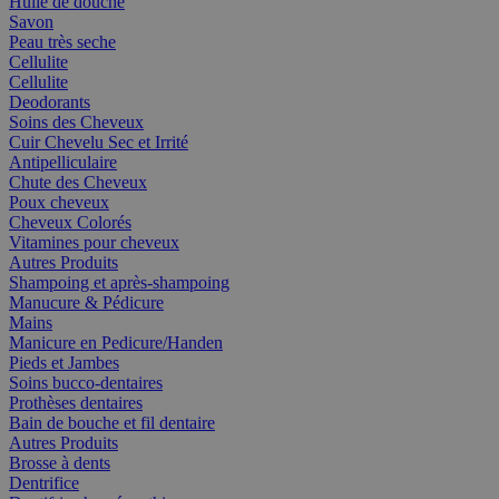
Huile de douche
Savon
Peau très seche
Cellulite
Cellulite
Deodorants
Soins des Cheveux
Cuir Chevelu Sec et Irrité
Antipelliculaire
Chute des Cheveux
Poux cheveux
Cheveux Colorés
Vitamines pour cheveux
Autres Produits
Shampoing et après-shampoing
Manucure & Pédicure
Mains
Manicure en Pedicure/Handen
Pieds et Jambes
Soins bucco-dentaires
Prothèses dentaires
Bain de bouche et fil dentaire
Autres Produits
Brosse à dents
Dentrifice