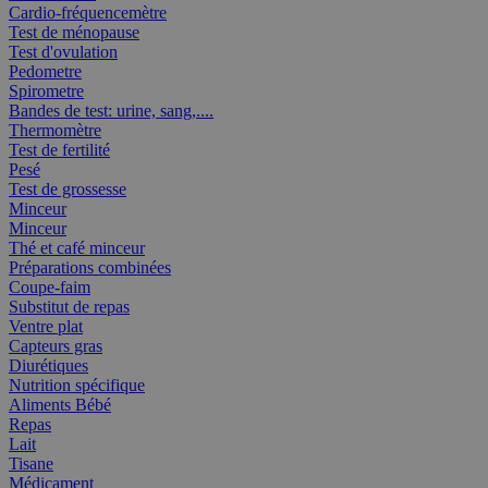
Cardio-fréquencemètre
Test de ménopause
Test d'ovulation
Pedometre
Spirometre
Bandes de test: urine, sang,....
Thermomètre
Test de fertilité
Pesé
Test de grossesse
Minceur
Minceur
Thé et café minceur
Préparations combinées
Coupe-faim
Substitut de repas
Ventre plat
Capteurs gras
Diurétiques
Nutrition spécifique
Aliments Bébé
Repas
Lait
Tisane
Médicament