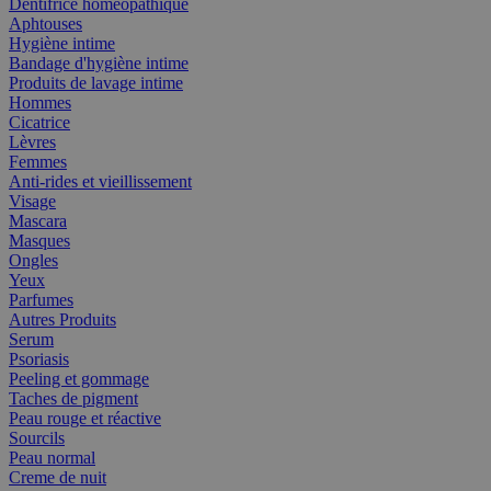
Dentifrice homéopathique
Aphtouses
Hygiène intime
Bandage d'hygiène intime
Produits de lavage intime
Hommes
Cicatrice
Lèvres
Femmes
Anti-rides et vieillissement
Visage
Mascara
Masques
Ongles
Yeux
Parfumes
Autres Produits
Serum
Psoriasis
Peeling et gommage
Taches de pigment
Peau rouge et réactive
Sourcils
Peau normal
Creme de nuit