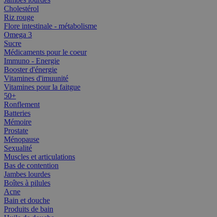
Cholestérol
Riz rouge
Flore intestinale - métabolisme
Omega 3
Sucre
Médicaments pour le coeur
Immuno - Energie
Booster d'énergie
Vitamines d'imuunité
Vitamines pour la faitgue
50+
Ronflement
Batteries
Mémoire
Prostate
Ménopause
Sexualité
Muscles et articulations
Bas de contention
Jambes lourdes
Boîtes à pilules
Acne
Bain et douche
Produits de bain