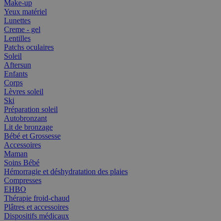
Make-up
Yeux matériel
Lunettes
Creme - gel
Lentilles
Patchs oculaires
Soleil
Aftersun
Enfants
Corps
Lèvres soleil
Ski
Préparation soleil
Autobronzant
Lit de bronzage
Bébé et Grossesse
Accessoires
Maman
Soins Bébé
Hémorragie et déshydratation des plaies
Compresses
EHBO
Thérapie froid-chaud
Plâtres et accessoires
Dispositifs médicaux