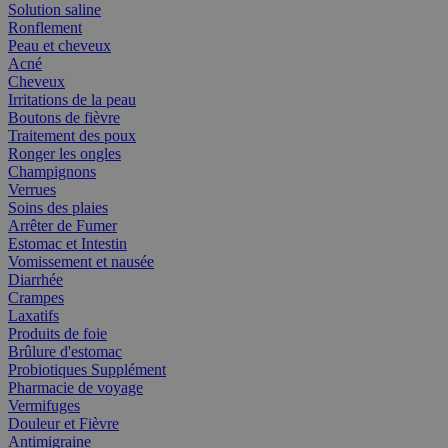
Solution saline
Ronflement
Peau et cheveux
Acné
Cheveux
Irritations de la peau
Boutons de fièvre
Traitement des poux
Ronger les ongles
Champignons
Verrues
Soins des plaies
Arrêter de Fumer
Estomac et Intestin
Vomissement et nausée
Diarrhée
Crampes
Laxatifs
Produits de foie
Brûlure d'estomac
Probiotiques Supplément
Pharmacie de voyage
Vermifuges
Douleur et Fièvre
Antimigraine