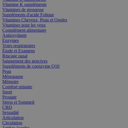
Vitamine K suppléments
Vitamines de grossesse
Suppléments d'acide Folique
Vitamines Cheveux, Peau et Ongles
Vitamines pour les yeux
Complément alimentaire
Antioxydants
Enzymes
Voies respiratoires
Étude et Examens
Rincage nasal
Saignement des gencives
Suppléments de coenzyme Q10
Peau
Ménopause
Mémoire
Comfort urinaire
Sport
Prostate
Stress et Sommeil
CBD
Sexualité
Articulation
Circulation
Jambes lourdes