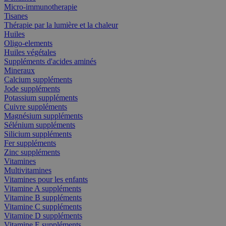
Micro-immunotherapie
Tisanes
Thérapie par la lumière et la chaleur
Huiles
Oligo-elements
Huiles végétales
Suppléments d'acides aminés
Mineraux
Calcium suppléments
Jode suppléments
Potassium suppléments
Cuivre suppléments
Magnésium suppléments
Sélénium suppléments
Silicium suppléments
Fer suppléments
Zinc suppléments
Vitamines
Multivitamines
Vitamines pour les enfants
Vitamine A suppléments
Vitamine B suppléments
Vitamine C suppléments
Vitamine D suppléments
Vitamine E suppléments