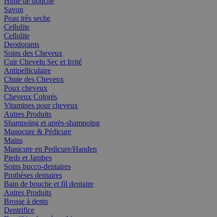
Huile de douche
Savon
Peau très seche
Cellulite
Cellulite
Deodorants
Soins des Cheveux
Cuir Chevelu Sec et Irrité
Antipelliculaire
Chute des Cheveux
Poux cheveux
Cheveux Colorés
Vitamines pour cheveux
Autres Produits
Shampoing et après-shampoing
Manucure & Pédicure
Mains
Manicure en Pedicure/Handen
Pieds et Jambes
Soins bucco-dentaires
Prothèses dentaires
Bain de bouche et fil dentaire
Autres Produits
Brosse à dents
Dentrifice