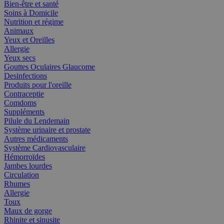
Bien-être et santé
Soins à Domicile
Nutrition et régime
Animaux
Yeux et Oreilles
Allergie
Yeux secs
Gouttes Oculaires Glaucome
Desinfections
Produits pour l'oreille
Contraceptie
Comdoms
Suppléments
Pilule du Lendemain
Système urinaire et prostate
Autres médicaments
Système Cardiovasculaire
Hémorroïdes
Jambes lourdes
Circulation
Rhumes
Allergie
Toux
Maux de gorge
Rhinite et sinusite