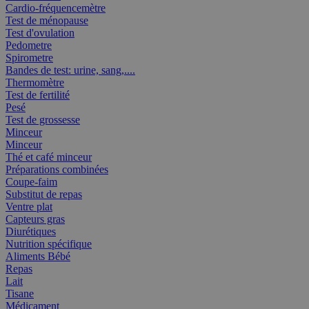
Cardio-fréquencemètre
Test de ménopause
Test d'ovulation
Pedometre
Spirometre
Bandes de test: urine, sang,....
Thermomètre
Test de fertilité
Pesé
Test de grossesse
Minceur
Minceur
Thé et café minceur
Préparations combinées
Coupe-faim
Substitut de repas
Ventre plat
Capteurs gras
Diurétiques
Nutrition spécifique
Aliments Bébé
Repas
Lait
Tisane
Médicament