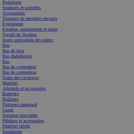
Podologie
Supports et semelles
Accessoires
Trousses de premiers secours
Ergonomie
Fixation, pansements et spray
Treuils de fixation
Soins spécialisés des plaies
Bas
Bas de bras
Bas diabétiques
Bas
Bas de contention
Bas de contention
Soins des cicatrices
Matériel
Aérosols et accessoires
Batteries
Brûlures
Diabetes materiaal
Gants
Solution injectable
Piluliers et accessoires
Matériel stérile
Stomacare