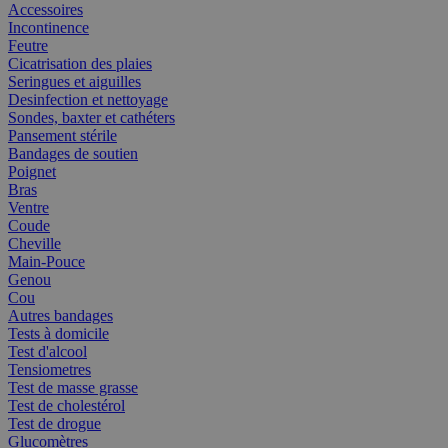
Accessoires
Incontinence
Feutre
Cicatrisation des plaies
Seringues et aiguilles
Desinfection et nettoyage
Sondes, baxter et cathéters
Pansement stérile
Bandages de soutien
Poignet
Bras
Ventre
Coude
Cheville
Main-Pouce
Genou
Cou
Autres bandages
Tests à domicile
Test d'alcool
Tensiometres
Test de masse grasse
Test de cholestérol
Test de drogue
Glucomètres