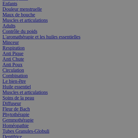
Enfants
Douleur menstruelle
Maux de bouche
Muscles et articulations
Adults
Contrôle du poids
L'aromathérapie et les huiles essentielles
Minceur
Respiration
Anti Pique
Anti Chute
Anti Poux
Circulation
Combination
Le bien-être
Huile essentiel
Muscles et articulations
Soins de la peau
Diffuseur
Fleur de Bach
Phytothérapie
Gemmothérapie
Homéopathie
Tubes Granules-Globuli
Dentifrice