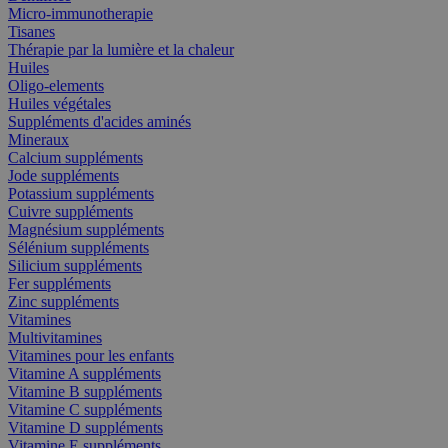
Micro-immunotherapie
Tisanes
Thérapie par la lumière et la chaleur
Huiles
Oligo-elements
Huiles végétales
Suppléments d'acides aminés
Mineraux
Calcium suppléments
Jode suppléments
Potassium suppléments
Cuivre suppléments
Magnésium suppléments
Sélénium suppléments
Silicium suppléments
Fer suppléments
Zinc suppléments
Vitamines
Multivitamines
Vitamines pour les enfants
Vitamine A suppléments
Vitamine B suppléments
Vitamine C suppléments
Vitamine D suppléments
Vitamine E suppléments