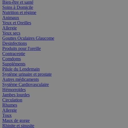
Bien-être et santé
Soins à Domicile
Nutrition et régime
Animaux
Yeux et Oreilles
Allergie
Yeux secs
Gouttes Oculaires Glaucome
Desinfections
Produits pour l'oreille
Contraceptie
Comdoms
Suppléments
Pilule du Lendemain
Système urinaire et prostate
Autres médicaments
Système Cardiovasculaire
Hémorroïdes
Jambes lourdes
Circulation
Rhumes
Allergie
Toux
Maux de gorge
Rhinite et sinusite