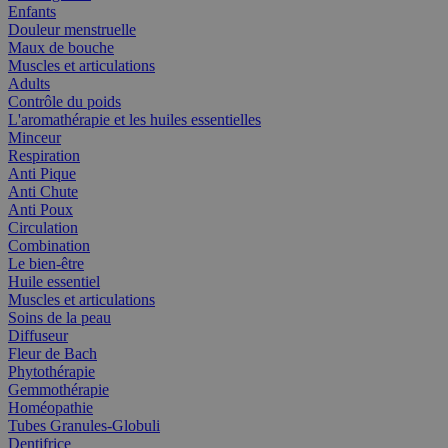
Enfants
Douleur menstruelle
Maux de bouche
Muscles et articulations
Adults
Contrôle du poids
L'aromathérapie et les huiles essentielles
Minceur
Respiration
Anti Pique
Anti Chute
Anti Poux
Circulation
Combination
Le bien-être
Huile essentiel
Muscles et articulations
Soins de la peau
Diffuseur
Fleur de Bach
Phytothérapie
Gemmothérapie
Homéopathie
Tubes Granules-Globuli
Dentifrice