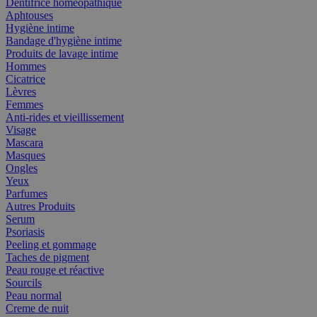
Dentifrice homéopathique
Aphtouses
Hygiène intime
Bandage d'hygiène intime
Produits de lavage intime
Hommes
Cicatrice
Lèvres
Femmes
Anti-rides et vieillissement
Visage
Mascara
Masques
Ongles
Yeux
Parfumes
Autres Produits
Serum
Psoriasis
Peeling et gommage
Taches de pigment
Peau rouge et réactive
Sourcils
Peau normal
Creme de nuit