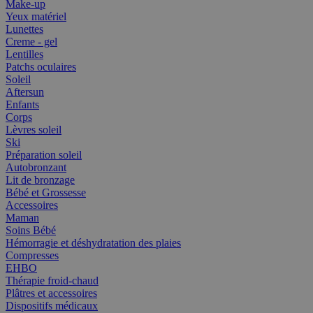
Make-up
Yeux matériel
Lunettes
Creme - gel
Lentilles
Patchs oculaires
Soleil
Aftersun
Enfants
Corps
Lèvres soleil
Ski
Préparation soleil
Autobronzant
Lit de bronzage
Bébé et Grossesse
Accessoires
Maman
Soins Bébé
Hémorragie et déshydratation des plaies
Compresses
EHBO
Thérapie froid-chaud
Plâtres et accessoires
Dispositifs médicaux