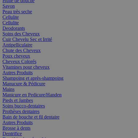
Huile de douche
Savon
Peau très seche
Cellulite
Cellulite
Deodorants
Soins des Cheveux
Cuir Chevelu Sec et Irrité
Antipelliculaire
Chute des Cheveux
Poux cheveux
Cheveux Colorés
Vitamines pour cheveux
Autres Produits
Shampoing et après-shampoing
Manucure & Pédicure
Mains
Manicure en Pedicure/Handen
Pieds et Jambes
Soins bucco-dentaires
Prothèses dentaires
Bain de bouche et fil dentaire
Autres Produits
Brosse à dents
Dentrifice