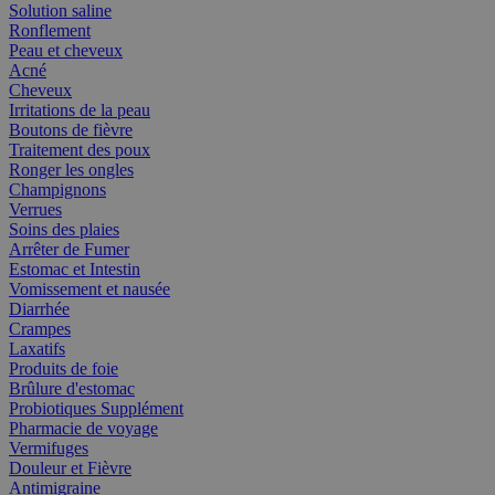
Solution saline
Ronflement
Peau et cheveux
Acné
Cheveux
Irritations de la peau
Boutons de fièvre
Traitement des poux
Ronger les ongles
Champignons
Verrues
Soins des plaies
Arrêter de Fumer
Estomac et Intestin
Vomissement et nausée
Diarrhée
Crampes
Laxatifs
Produits de foie
Brûlure d'estomac
Probiotiques Supplément
Pharmacie de voyage
Vermifuges
Douleur et Fièvre
Antimigraine