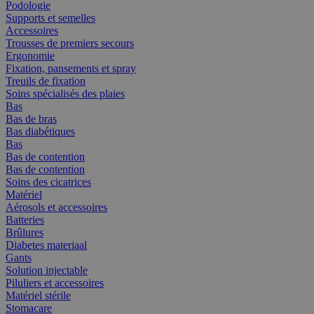
Podologie
Supports et semelles
Accessoires
Trousses de premiers secours
Ergonomie
Fixation, pansements et spray
Treuils de fixation
Soins spécialisés des plaies
Bas
Bas de bras
Bas diabétiques
Bas
Bas de contention
Bas de contention
Soins des cicatrices
Matériel
Aérosols et accessoires
Batteries
Brûlures
Diabetes materiaal
Gants
Solution injectable
Piluliers et accessoires
Matériel stérile
Stomacare