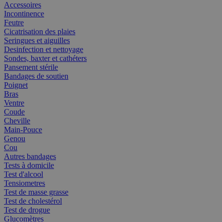
Accessoires
Incontinence
Feutre
Cicatrisation des plaies
Seringues et aiguilles
Desinfection et nettoyage
Sondes, baxter et cathéters
Pansement stérile
Bandages de soutien
Poignet
Bras
Ventre
Coude
Cheville
Main-Pouce
Genou
Cou
Autres bandages
Tests à domicile
Test d'alcool
Tensiometres
Test de masse grasse
Test de cholestérol
Test de drogue
Glucomètres