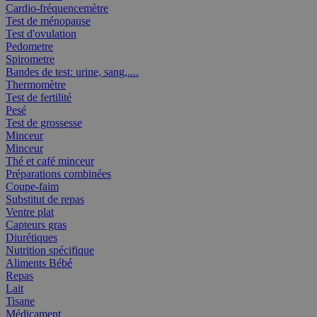
Cardio-fréquencemètre
Test de ménopause
Test d'ovulation
Pedometre
Spirometre
Bandes de test: urine, sang,....
Thermomètre
Test de fertilité
Pesé
Test de grossesse
Minceur
Minceur
Thé et café minceur
Préparations combinées
Coupe-faim
Substitut de repas
Ventre plat
Capteurs gras
Diurétiques
Nutrition spécifique
Aliments Bébé
Repas
Lait
Tisane
Médicament