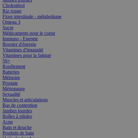
Cholestérol
Riz rouge
Flore intestinale - métabolisme
Omega 3
Sucre
Médicaments pour le coeur
Immuno - Energie
Booster d'énergie
Vitamines d'imuunité
Vitamines pour la faitgue
50+
Ronflement
Batteries
Mémoire
Prostate
Ménopause
Sexualité
Muscles et articulations
Bas de contention
Jambes lourdes
Boîtes à pilules
Acne
Bain et douche
Produits de bain