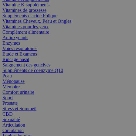
Vitamine K suppléments
Vitamines de grossesse
Suppléments d'acide Folique
Vitamines Cheveux, Peau et Ongles
Vitamines pour les yeux
Complément alimentaire
Antioxydants
Enzymes
Voies respiratoires
Étude et Examens
Rincage nasal
Saignement des gencives
Suppléments de coenzyme Q10
Peau
Ménopause
Mémoire
Comfort urinaire
Sport
Prostate
Stress et Sommeil
CBD
Sexualité
Articulation
Circulation
Jambes lourdes