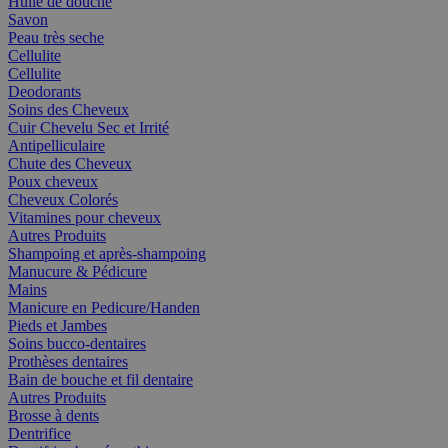
Huile de douche
Savon
Peau très seche
Cellulite
Cellulite
Deodorants
Soins des Cheveux
Cuir Chevelu Sec et Irrité
Antipelliculaire
Chute des Cheveux
Poux cheveux
Cheveux Colorés
Vitamines pour cheveux
Autres Produits
Shampoing et après-shampoing
Manucure & Pédicure
Mains
Manicure en Pedicure/Handen
Pieds et Jambes
Soins bucco-dentaires
Prothèses dentaires
Bain de bouche et fil dentaire
Autres Produits
Brosse à dents
Dentrifice