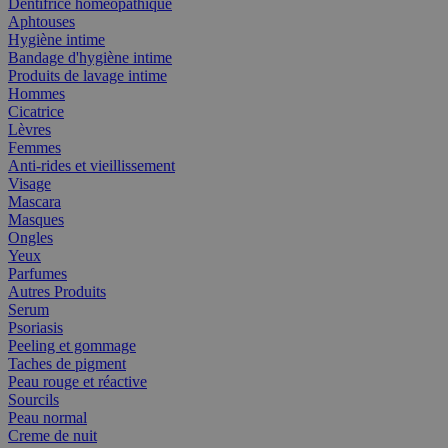
Dentifrice homéopathique
Aphtouses
Hygiène intime
Bandage d'hygiène intime
Produits de lavage intime
Hommes
Cicatrice
Lèvres
Femmes
Anti-rides et vieillissement
Visage
Mascara
Masques
Ongles
Yeux
Parfumes
Autres Produits
Serum
Psoriasis
Peeling et gommage
Taches de pigment
Peau rouge et réactive
Sourcils
Peau normal
Creme de nuit