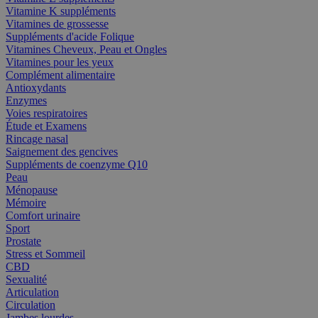
Vitamine K suppléments
Vitamines de grossesse
Suppléments d'acide Folique
Vitamines Cheveux, Peau et Ongles
Vitamines pour les yeux
Complément alimentaire
Antioxydants
Enzymes
Voies respiratoires
Étude et Examens
Rincage nasal
Saignement des gencives
Suppléments de coenzyme Q10
Peau
Ménopause
Mémoire
Comfort urinaire
Sport
Prostate
Stress et Sommeil
CBD
Sexualité
Articulation
Circulation
Jambes lourdes