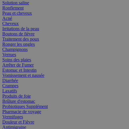
Solution saline
Ronflement
Peau et cheveux
Acné
Cheveux
Irritations de la peau
Boutons de fièvre
Traitement des poux
Ronger les ongles
Champignons
Verrues
Soins des plaies
Arrêter de Fumer
Estomac et Intestin
Vomissement et nausée
Diarrhée
Crampes
Laxatifs
Produits de foie
Brûlure d'estomac
Probiotiques Supplément
Pharmacie de voyage
Vermifuges
Douleur et Fièvre
Antimigraine