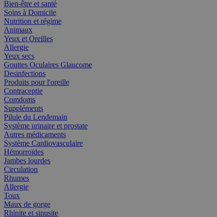
Bien-être et santé
Soins à Domicile
Nutrition et régime
Animaux
Yeux et Oreilles
Allergie
Yeux secs
Gouttes Oculaires Glaucome
Desinfections
Produits pour l'oreille
Contraceptie
Comdoms
Suppléments
Pilule du Lendemain
Système urinaire et prostate
Autres médicaments
Système Cardiovasculaire
Hémorroïdes
Jambes lourdes
Circulation
Rhumes
Allergie
Toux
Maux de gorge
Rhinite et sinusite