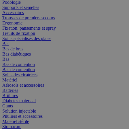
Podologie
Supports et semelles
Accessoires
Trousses de premiers secours
Ergonomie
Fixation, pansements et spray
Treuils de fixation
Soins spécialisés des plaies
Bas
Bas de bras
Bas diabétiques
Bas
Bas de contention
Bas de contention
Soins des cicatrices
Matériel
Aérosols et accessoires
Batteries
Brûlures
Diabetes materiaal
Gants
Solution injectable
Piluliers et accessoires
Matériel stérile
Stomacare