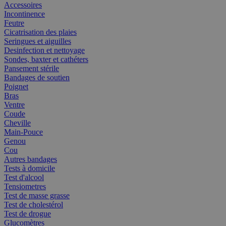
Accessoires
Incontinence
Feutre
Cicatrisation des plaies
Seringues et aiguilles
Desinfection et nettoyage
Sondes, baxter et cathéters
Pansement stérile
Bandages de soutien
Poignet
Bras
Ventre
Coude
Cheville
Main-Pouce
Genou
Cou
Autres bandages
Tests à domicile
Test d'alcool
Tensiometres
Test de masse grasse
Test de cholestérol
Test de drogue
Glucomètres