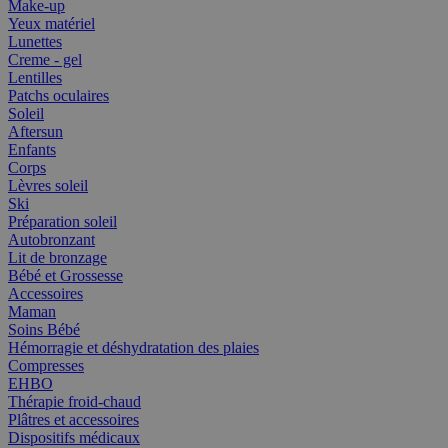
Make-up
Yeux matériel
Lunettes
Creme - gel
Lentilles
Patchs oculaires
Soleil
Aftersun
Enfants
Corps
Lèvres soleil
Ski
Préparation soleil
Autobronzant
Lit de bronzage
Bébé et Grossesse
Accessoires
Maman
Soins Bébé
Hémorragie et déshydratation des plaies
Compresses
EHBO
Thérapie froid-chaud
Plâtres et accessoires
Dispositifs médicaux