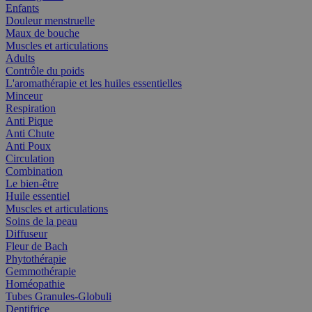
Enfants
Douleur menstruelle
Maux de bouche
Muscles et articulations
Adults
Contrôle du poids
L'aromathérapie et les huiles essentielles
Minceur
Respiration
Anti Pique
Anti Chute
Anti Poux
Circulation
Combination
Le bien-être
Huile essentiel
Muscles et articulations
Soins de la peau
Diffuseur
Fleur de Bach
Phytothérapie
Gemmothérapie
Homéopathie
Tubes Granules-Globuli
Dentifrice