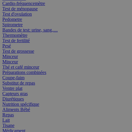
Cardio-fréquencemètre
Test de ménopause
Test d'ovulation
Pedometre
Spirometre
Bandes de test: urine, sang,....
Thermomètre
Test de fertilité
Pesé
Test de grossesse
Minceur
Minceur
Thé et café minceur
Préparations combinées
Coupe-faim
Substitut de repas
Ventre plat
Capteurs gras
Diurétiques
Nutrition spécifique
Aliments Bébé
Repas
Lait
Tisane
Médicament