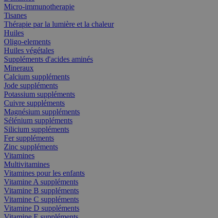
Micro-immunotherapie
Tisanes
Thérapie par la lumière et la chaleur
Huiles
Oligo-elements
Huiles végétales
Suppléments d'acides aminés
Mineraux
Calcium suppléments
Jode suppléments
Potassium suppléments
Cuivre suppléments
Magnésium suppléments
Sélénium suppléments
Silicium suppléments
Fer suppléments
Zinc suppléments
Vitamines
Multivitamines
Vitamines pour les enfants
Vitamine A suppléments
Vitamine B suppléments
Vitamine C suppléments
Vitamine D suppléments
Vitamine E suppléments