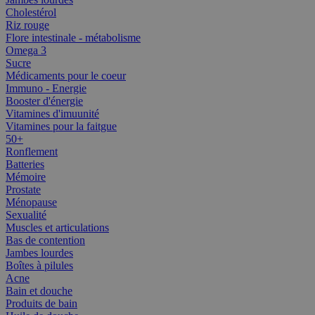
Cholestérol
Riz rouge
Flore intestinale - métabolisme
Omega 3
Sucre
Médicaments pour le coeur
Immuno - Energie
Booster d'énergie
Vitamines d'imuunité
Vitamines pour la faitgue
50+
Ronflement
Batteries
Mémoire
Prostate
Ménopause
Sexualité
Muscles et articulations
Bas de contention
Jambes lourdes
Boîtes à pilules
Acne
Bain et douche
Produits de bain