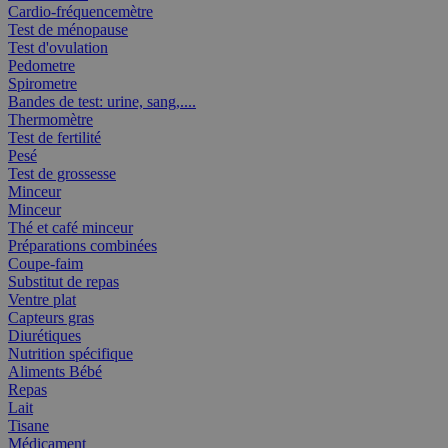
Cardio-fréquencemètre
Test de ménopause
Test d'ovulation
Pedometre
Spirometre
Bandes de test: urine, sang,....
Thermomètre
Test de fertilité
Pesé
Test de grossesse
Minceur
Minceur
Thé et café minceur
Préparations combinées
Coupe-faim
Substitut de repas
Ventre plat
Capteurs gras
Diurétiques
Nutrition spécifique
Aliments Bébé
Repas
Lait
Tisane
Médicament