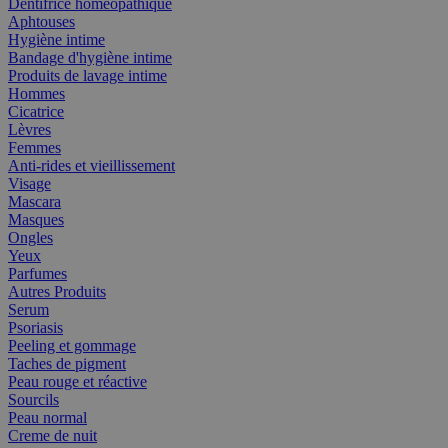
Dentifrice homéopathique
Aphtouses
Hygiène intime
Bandage d'hygiène intime
Produits de lavage intime
Hommes
Cicatrice
Lèvres
Femmes
Anti-rides et vieillissement
Visage
Mascara
Masques
Ongles
Yeux
Parfumes
Autres Produits
Serum
Psoriasis
Peeling et gommage
Taches de pigment
Peau rouge et réactive
Sourcils
Peau normal
Creme de nuit