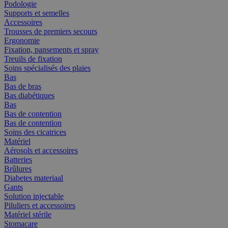
Podologie
Supports et semelles
Accessoires
Trousses de premiers secours
Ergonomie
Fixation, pansements et spray
Treuils de fixation
Soins spécialisés des plaies
Bas
Bas de bras
Bas diabétiques
Bas
Bas de contention
Bas de contention
Soins des cicatrices
Matériel
Aérosols et accessoires
Batteries
Brûlures
Diabetes materiaal
Gants
Solution injectable
Piluliers et accessoires
Matériel stérile
Stomacare