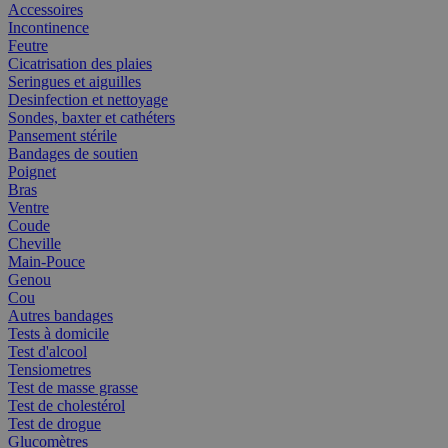
Accessoires
Incontinence
Feutre
Cicatrisation des plaies
Seringues et aiguilles
Desinfection et nettoyage
Sondes, baxter et cathéters
Pansement stérile
Bandages de soutien
Poignet
Bras
Ventre
Coude
Cheville
Main-Pouce
Genou
Cou
Autres bandages
Tests à domicile
Test d'alcool
Tensiometres
Test de masse grasse
Test de cholestérol
Test de drogue
Glucomètres