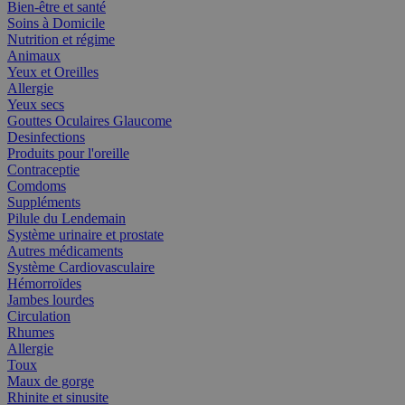
Bien-être et santé
Soins à Domicile
Nutrition et régime
Animaux
Yeux et Oreilles
Allergie
Yeux secs
Gouttes Oculaires Glaucome
Desinfections
Produits pour l'oreille
Contraceptie
Comdoms
Suppléments
Pilule du Lendemain
Système urinaire et prostate
Autres médicaments
Système Cardiovasculaire
Hémorroïdes
Jambes lourdes
Circulation
Rhumes
Allergie
Toux
Maux de gorge
Rhinite et sinusite