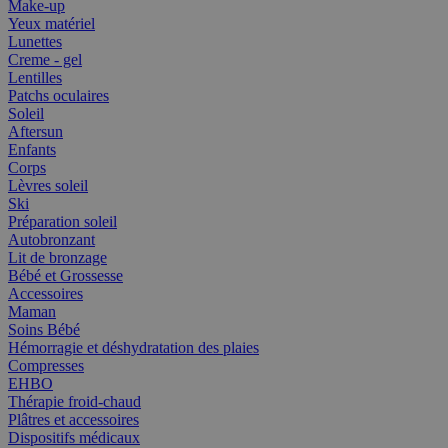
Make-up
Yeux matériel
Lunettes
Creme - gel
Lentilles
Patchs oculaires
Soleil
Aftersun
Enfants
Corps
Lèvres soleil
Ski
Préparation soleil
Autobronzant
Lit de bronzage
Bébé et Grossesse
Accessoires
Maman
Soins Bébé
Hémorragie et déshydratation des plaies
Compresses
EHBO
Thérapie froid-chaud
Plâtres et accessoires
Dispositifs médicaux