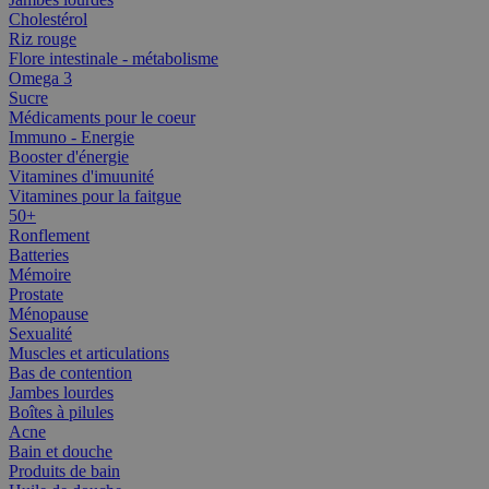
Cholestérol
Riz rouge
Flore intestinale - métabolisme
Omega 3
Sucre
Médicaments pour le coeur
Immuno - Energie
Booster d'énergie
Vitamines d'imuunité
Vitamines pour la faitgue
50+
Ronflement
Batteries
Mémoire
Prostate
Ménopause
Sexualité
Muscles et articulations
Bas de contention
Jambes lourdes
Boîtes à pilules
Acne
Bain et douche
Produits de bain