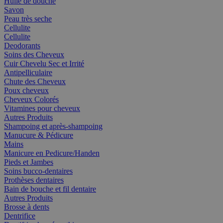
Huile de douche
Savon
Peau très seche
Cellulite
Cellulite
Deodorants
Soins des Cheveux
Cuir Chevelu Sec et Irrité
Antipelliculaire
Chute des Cheveux
Poux cheveux
Cheveux Colorés
Vitamines pour cheveux
Autres Produits
Shampoing et après-shampoing
Manucure & Pédicure
Mains
Manicure en Pedicure/Handen
Pieds et Jambes
Soins bucco-dentaires
Prothèses dentaires
Bain de bouche et fil dentaire
Autres Produits
Brosse à dents
Dentrifice