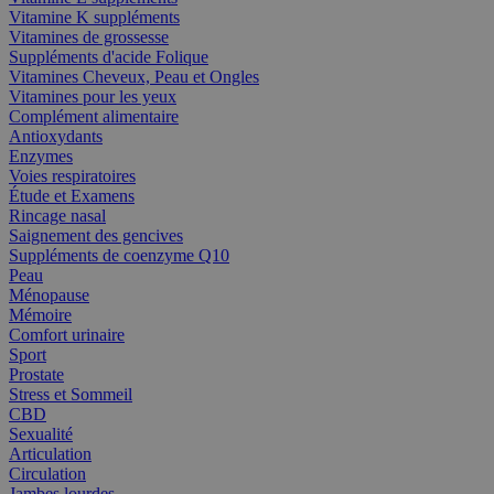
Vitamine K suppléments
Vitamines de grossesse
Suppléments d'acide Folique
Vitamines Cheveux, Peau et Ongles
Vitamines pour les yeux
Complément alimentaire
Antioxydants
Enzymes
Voies respiratoires
Étude et Examens
Rincage nasal
Saignement des gencives
Suppléments de coenzyme Q10
Peau
Ménopause
Mémoire
Comfort urinaire
Sport
Prostate
Stress et Sommeil
CBD
Sexualité
Articulation
Circulation
Jambes lourdes