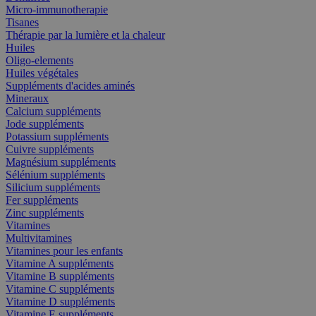
Micro-immunotherapie
Tisanes
Thérapie par la lumière et la chaleur
Huiles
Oligo-elements
Huiles végétales
Suppléments d'acides aminés
Mineraux
Calcium suppléments
Jode suppléments
Potassium suppléments
Cuivre suppléments
Magnésium suppléments
Sélénium suppléments
Silicium suppléments
Fer suppléments
Zinc suppléments
Vitamines
Multivitamines
Vitamines pour les enfants
Vitamine A suppléments
Vitamine B suppléments
Vitamine C suppléments
Vitamine D suppléments
Vitamine E suppléments