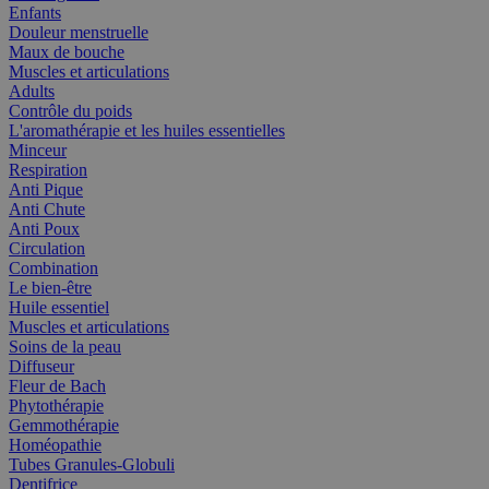
Enfants
Douleur menstruelle
Maux de bouche
Muscles et articulations
Adults
Contrôle du poids
L'aromathérapie et les huiles essentielles
Minceur
Respiration
Anti Pique
Anti Chute
Anti Poux
Circulation
Combination
Le bien-être
Huile essentiel
Muscles et articulations
Soins de la peau
Diffuseur
Fleur de Bach
Phytothérapie
Gemmothérapie
Homéopathie
Tubes Granules-Globuli
Dentifrice