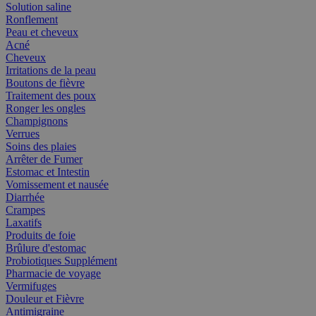
Solution saline
Ronflement
Peau et cheveux
Acné
Cheveux
Irritations de la peau
Boutons de fièvre
Traitement des poux
Ronger les ongles
Champignons
Verrues
Soins des plaies
Arrêter de Fumer
Estomac et Intestin
Vomissement et nausée
Diarrhée
Crampes
Laxatifs
Produits de foie
Brûlure d'estomac
Probiotiques Supplément
Pharmacie de voyage
Vermifuges
Douleur et Fièvre
Antimigraine