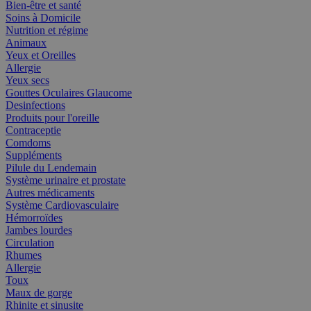
Bien-être et santé
Soins à Domicile
Nutrition et régime
Animaux
Yeux et Oreilles
Allergie
Yeux secs
Gouttes Oculaires Glaucome
Desinfections
Produits pour l'oreille
Contraceptie
Comdoms
Suppléments
Pilule du Lendemain
Système urinaire et prostate
Autres médicaments
Système Cardiovasculaire
Hémorroïdes
Jambes lourdes
Circulation
Rhumes
Allergie
Toux
Maux de gorge
Rhinite et sinusite