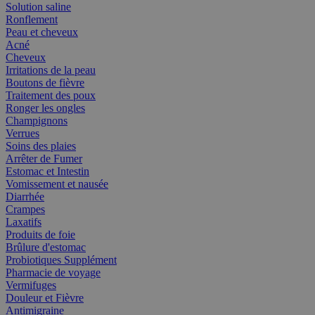
Solution saline
Ronflement
Peau et cheveux
Acné
Cheveux
Irritations de la peau
Boutons de fièvre
Traitement des poux
Ronger les ongles
Champignons
Verrues
Soins des plaies
Arrêter de Fumer
Estomac et Intestin
Vomissement et nausée
Diarrhée
Crampes
Laxatifs
Produits de foie
Brûlure d'estomac
Probiotiques Supplément
Pharmacie de voyage
Vermifuges
Douleur et Fièvre
Antimigraine