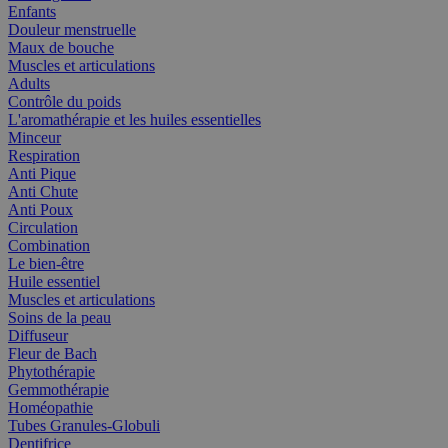
Enfants
Douleur menstruelle
Maux de bouche
Muscles et articulations
Adults
Contrôle du poids
L'aromathérapie et les huiles essentielles
Minceur
Respiration
Anti Pique
Anti Chute
Anti Poux
Circulation
Combination
Le bien-être
Huile essentiel
Muscles et articulations
Soins de la peau
Diffuseur
Fleur de Bach
Phytothérapie
Gemmothérapie
Homéopathie
Tubes Granules-Globuli
Dentifrice