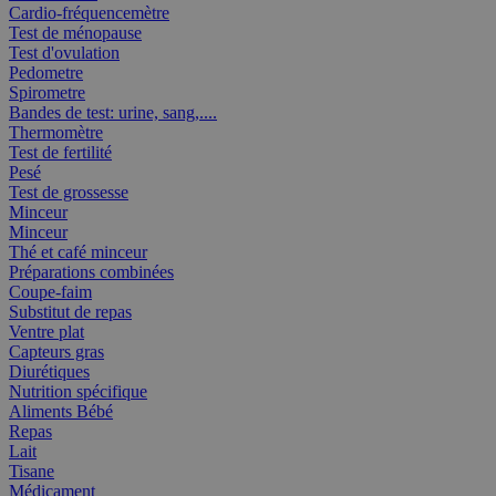
Cardio-fréquencemètre
Test de ménopause
Test d'ovulation
Pedometre
Spirometre
Bandes de test: urine, sang,....
Thermomètre
Test de fertilité
Pesé
Test de grossesse
Minceur
Minceur
Thé et café minceur
Préparations combinées
Coupe-faim
Substitut de repas
Ventre plat
Capteurs gras
Diurétiques
Nutrition spécifique
Aliments Bébé
Repas
Lait
Tisane
Médicament