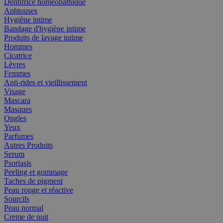
Dentifrice homéopathique
Aphtouses
Hygiène intime
Bandage d'hygiène intime
Produits de lavage intime
Hommes
Cicatrice
Lèvres
Femmes
Anti-rides et vieillissement
Visage
Mascara
Masques
Ongles
Yeux
Parfumes
Autres Produits
Serum
Psoriasis
Peeling et gommage
Taches de pigment
Peau rouge et réactive
Sourcils
Peau normal
Creme de nuit