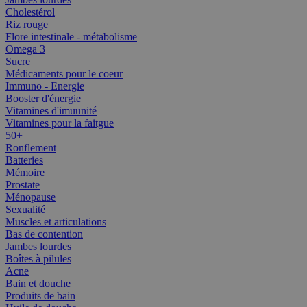
Cholestérol
Riz rouge
Flore intestinale - métabolisme
Omega 3
Sucre
Médicaments pour le coeur
Immuno - Energie
Booster d'énergie
Vitamines d'imuunité
Vitamines pour la faitgue
50+
Ronflement
Batteries
Mémoire
Prostate
Ménopause
Sexualité
Muscles et articulations
Bas de contention
Jambes lourdes
Boîtes à pilules
Acne
Bain et douche
Produits de bain