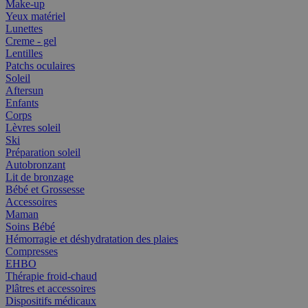
Make-up
Yeux matériel
Lunettes
Creme - gel
Lentilles
Patchs oculaires
Soleil
Aftersun
Enfants
Corps
Lèvres soleil
Ski
Préparation soleil
Autobronzant
Lit de bronzage
Bébé et Grossesse
Accessoires
Maman
Soins Bébé
Hémorragie et déshydratation des plaies
Compresses
EHBO
Thérapie froid-chaud
Plâtres et accessoires
Dispositifs médicaux