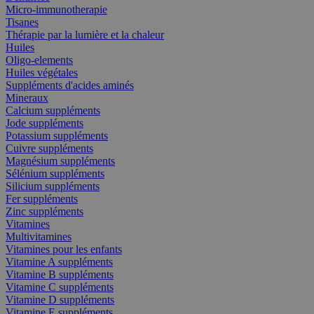
Micro-immunotherapie
Tisanes
Thérapie par la lumière et la chaleur
Huiles
Oligo-elements
Huiles végétales
Suppléments d'acides aminés
Mineraux
Calcium suppléments
Jode suppléments
Potassium suppléments
Cuivre suppléments
Magnésium suppléments
Sélénium suppléments
Silicium suppléments
Fer suppléments
Zinc suppléments
Vitamines
Multivitamines
Vitamines pour les enfants
Vitamine A suppléments
Vitamine B suppléments
Vitamine C suppléments
Vitamine D suppléments
Vitamine E suppléments