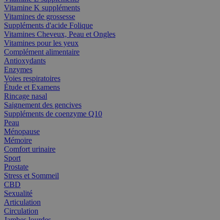
Vitamine K suppléments
Vitamines de grossesse
Suppléments d'acide Folique
Vitamines Cheveux, Peau et Ongles
Vitamines pour les yeux
Complément alimentaire
Antioxydants
Enzymes
Voies respiratoires
Étude et Examens
Rincage nasal
Saignement des gencives
Suppléments de coenzyme Q10
Peau
Ménopause
Mémoire
Comfort urinaire
Sport
Prostate
Stress et Sommeil
CBD
Sexualité
Articulation
Circulation
Jambes lourdes