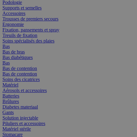
Podologie
Supports et semelles
Accessoires
Trousses de premiers secours
Ergonomie
Fixation, pansements et spray
Treuils de fixation
Soins spécialisés des plaies
Bas
Bas de bras
Bas diabétiques
Bas
Bas de contention
Bas de contention
Soins des cicatrices
Matériel
Aérosols et accessoires
Batteries
Brûlures
Diabetes materiaal
Gants
Solution injectable
Piluliers et accessoires
Matériel stérile
Stomacare