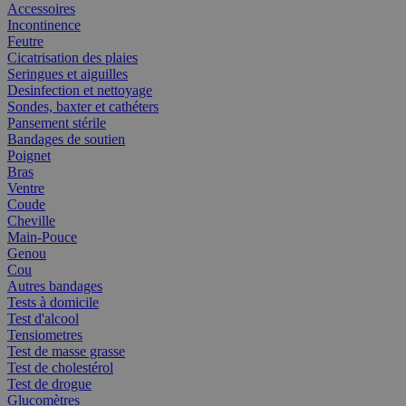
Accessoires
Incontinence
Feutre
Cicatrisation des plaies
Seringues et aiguilles
Desinfection et nettoyage
Sondes, baxter et cathéters
Pansement stérile
Bandages de soutien
Poignet
Bras
Ventre
Coude
Cheville
Main-Pouce
Genou
Cou
Autres bandages
Tests à domicile
Test d'alcool
Tensiometres
Test de masse grasse
Test de cholestérol
Test de drogue
Glucomètres