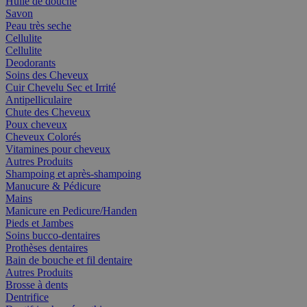
Huile de douche
Savon
Peau très seche
Cellulite
Cellulite
Deodorants
Soins des Cheveux
Cuir Chevelu Sec et Irrité
Antipelliculaire
Chute des Cheveux
Poux cheveux
Cheveux Colorés
Vitamines pour cheveux
Autres Produits
Shampoing et après-shampoing
Manucure & Pédicure
Mains
Manicure en Pedicure/Handen
Pieds et Jambes
Soins bucco-dentaires
Prothèses dentaires
Bain de bouche et fil dentaire
Autres Produits
Brosse à dents
Dentrifice