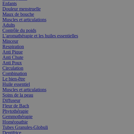
Enfants
Douleur menstruelle
Maux de bouche
Muscles et articulations
Adults
Contrôle du poids
L'aromathérapie et les huiles essentielles
Minceur
Respiration
Anti Pique
Anti Chute
Anti Poux
Circulation
Combination
Le bien-être
Huile essentiel
Muscles et articulations
Soins de la peau
Diffuseur
Fleur de Bach
Phytothérapie
Gemmothérapie
Homéopathie
Tubes Granules-Globuli
Dentifrice