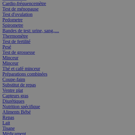
Cardio-fréquencemètre
Test de ménopause
Test d'ovulation
Pedometre
Spirometre
Bandes de test: urine, sang,....
Thermomètre
Test de fertilité
Pesé
Test de grossesse
Minceur
Minceur
Thé et café minceur
Préparations combinées
Coupe-faim
Substitut de repas
Ventre plat
Capteurs gras
Diurétiques
Nutrition spécifique
Aliments Bébé
Repas
Lait
Tisane
Médicament