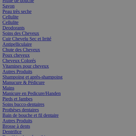
Huile de douche
Savon
Peau très seche
Cellulite
Cellulite
Deodorants
Soins des Cheveux
Cuir Chevelu Sec et Irrité
Antipelliculaire
Chute des Cheveux
Poux cheveux
Cheveux Colorés
Vitamines pour cheveux
Autres Produits
Shampoing et après-shampoing
Manucure & Pédicure
Mains
Manicure en Pedicure/Handen
Pieds et Jambes
Soins bucco-dentaires
Prothèses dentaires
Bain de bouche et fil dentaire
Autres Produits
Brosse à dents
Dentrifice