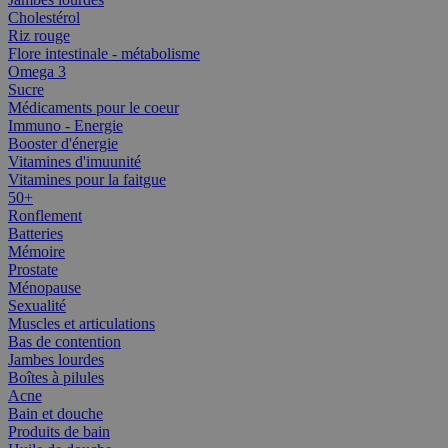
Cholestérol
Riz rouge
Flore intestinale - métabolisme
Omega 3
Sucre
Médicaments pour le coeur
Immuno - Energie
Booster d'énergie
Vitamines d'imuunité
Vitamines pour la faitgue
50+
Ronflement
Batteries
Mémoire
Prostate
Ménopause
Sexualité
Muscles et articulations
Bas de contention
Jambes lourdes
Boîtes à pilules
Acne
Bain et douche
Produits de bain