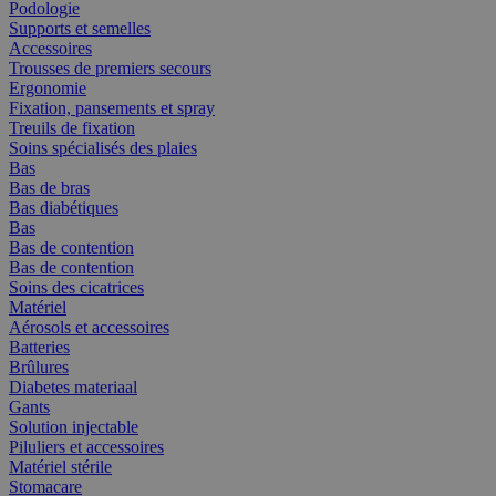
Podologie
Supports et semelles
Accessoires
Trousses de premiers secours
Ergonomie
Fixation, pansements et spray
Treuils de fixation
Soins spécialisés des plaies
Bas
Bas de bras
Bas diabétiques
Bas
Bas de contention
Bas de contention
Soins des cicatrices
Matériel
Aérosols et accessoires
Batteries
Brûlures
Diabetes materiaal
Gants
Solution injectable
Piluliers et accessoires
Matériel stérile
Stomacare