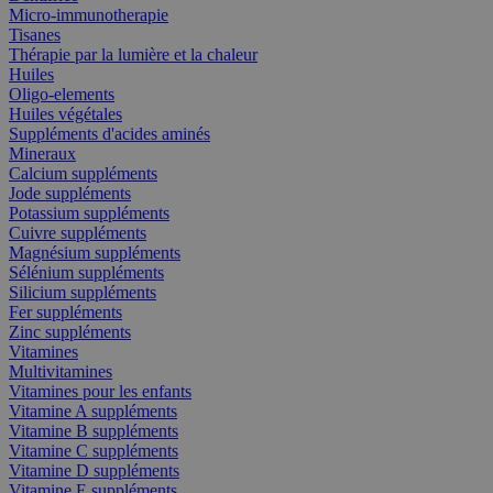
Micro-immunotherapie
Tisanes
Thérapie par la lumière et la chaleur
Huiles
Oligo-elements
Huiles végétales
Suppléments d'acides aminés
Mineraux
Calcium suppléments
Jode suppléments
Potassium suppléments
Cuivre suppléments
Magnésium suppléments
Sélénium suppléments
Silicium suppléments
Fer suppléments
Zinc suppléments
Vitamines
Multivitamines
Vitamines pour les enfants
Vitamine A suppléments
Vitamine B suppléments
Vitamine C suppléments
Vitamine D suppléments
Vitamine E suppléments