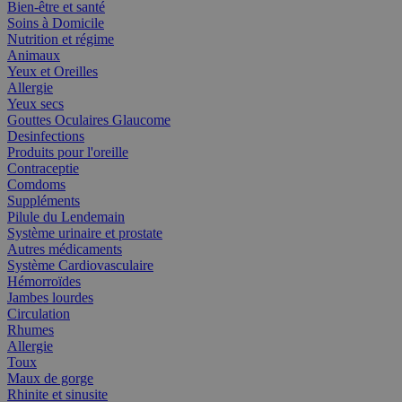
Bien-être et santé
Soins à Domicile
Nutrition et régime
Animaux
Yeux et Oreilles
Allergie
Yeux secs
Gouttes Oculaires Glaucome
Desinfections
Produits pour l'oreille
Contraceptie
Comdoms
Suppléments
Pilule du Lendemain
Système urinaire et prostate
Autres médicaments
Système Cardiovasculaire
Hémorroïdes
Jambes lourdes
Circulation
Rhumes
Allergie
Toux
Maux de gorge
Rhinite et sinusite