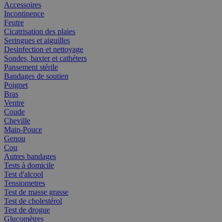
Accessoires
Incontinence
Feutre
Cicatrisation des plaies
Seringues et aiguilles
Desinfection et nettoyage
Sondes, baxter et cathéters
Pansement stérile
Bandages de soutien
Poignet
Bras
Ventre
Coude
Cheville
Main-Pouce
Genou
Cou
Autres bandages
Tests à domicile
Test d'alcool
Tensiometres
Test de masse grasse
Test de cholestérol
Test de drogue
Glucomètres