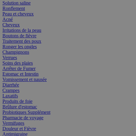
Solution saline
Ronflement
Peau et cheveux
Acné
Cheveux
Irritations de la peau
Boutons de fièvre
Traitement des poux
Ronger les ongles
Champignons
Verrues
Soins des plaies
Arrêter de Fumer
Estomac et Intestin
Vomissement et nausée
Diarrhée
Crampes
Laxatifs
Produits de foie
Brûlure d'estomac
Probiotiques Supplément
Pharmacie de voyage
Vermifuges
Douleur et Fièvre
Antimigraine