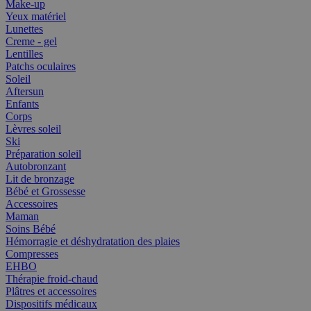
Make-up
Yeux matériel
Lunettes
Creme - gel
Lentilles
Patchs oculaires
Soleil
Aftersun
Enfants
Corps
Lèvres soleil
Ski
Préparation soleil
Autobronzant
Lit de bronzage
Bébé et Grossesse
Accessoires
Maman
Soins Bébé
Hémorragie et déshydratation des plaies
Compresses
EHBO
Thérapie froid-chaud
Plâtres et accessoires
Dispositifs médicaux