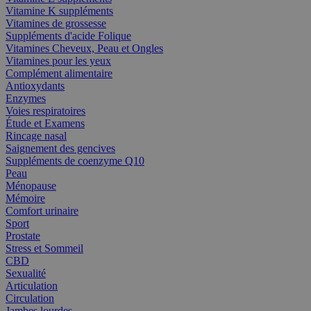
Vitamine K suppléments
Vitamines de grossesse
Suppléments d'acide Folique
Vitamines Cheveux, Peau et Ongles
Vitamines pour les yeux
Complément alimentaire
Antioxydants
Enzymes
Voies respiratoires
Étude et Examens
Rincage nasal
Saignement des gencives
Suppléments de coenzyme Q10
Peau
Ménopause
Mémoire
Comfort urinaire
Sport
Prostate
Stress et Sommeil
CBD
Sexualité
Articulation
Circulation
Jambes lourdes