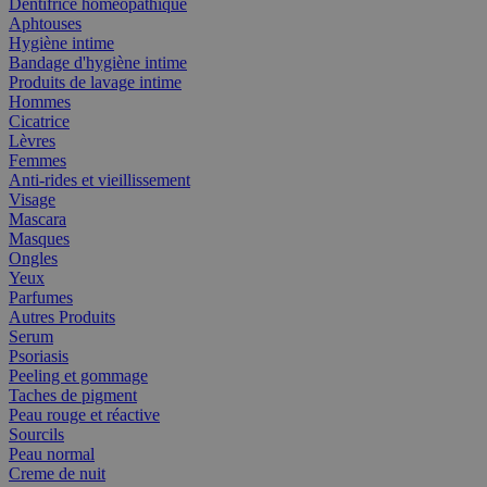
Dentifrice homéopathique
Aphtouses
Hygiène intime
Bandage d'hygiène intime
Produits de lavage intime
Hommes
Cicatrice
Lèvres
Femmes
Anti-rides et vieillissement
Visage
Mascara
Masques
Ongles
Yeux
Parfumes
Autres Produits
Serum
Psoriasis
Peeling et gommage
Taches de pigment
Peau rouge et réactive
Sourcils
Peau normal
Creme de nuit