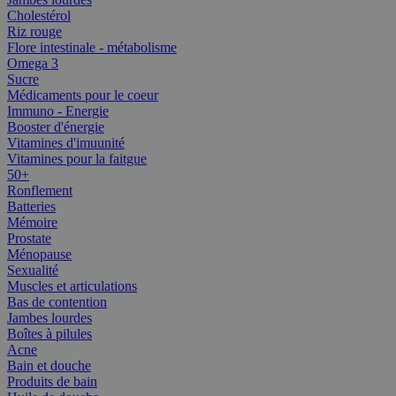
Cholestérol
Riz rouge
Flore intestinale - métabolisme
Omega 3
Sucre
Médicaments pour le coeur
Immuno - Energie
Booster d'énergie
Vitamines d'imuunité
Vitamines pour la faitgue
50+
Ronflement
Batteries
Mémoire
Prostate
Ménopause
Sexualité
Muscles et articulations
Bas de contention
Jambes lourdes
Boîtes à pilules
Acne
Bain et douche
Produits de bain