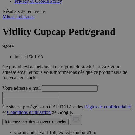
Privacy & Cookie Policy
combineren to
veel versc
gebruikerssess
Microsoft
analytische
Résultats de recherche
waardoor 
doeleinden.
kunnen w
Mixed Industries
gevolgd.
Vitility Cupcap Petit/grand
9,99 €
Incl. 21% TVA
Ce produit est actuellement en rupture de stock ! Laissez votre
adresse email et nous vous informerons dès que ce produit sera de
nouveau en stock.
Votre adresse e-mail
Ce site est protégé par reCAPTCHA et les
Règles de confidentialité
et
Conditions d'utilisation
de Google.
Informez-moi des nouveaux stocks
Commandé avant 15h, expédié aujourd'hui