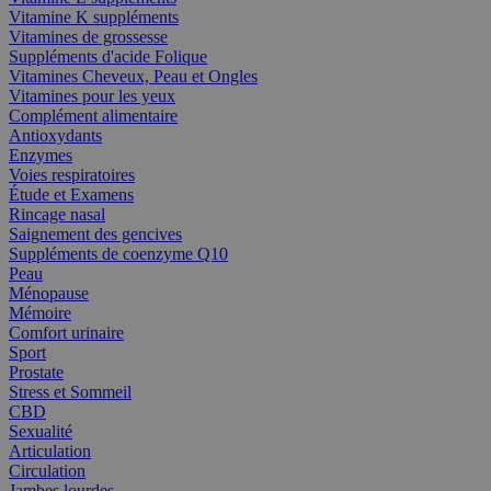
Vitamine K suppléments
Vitamines de grossesse
Suppléments d'acide Folique
Vitamines Cheveux, Peau et Ongles
Vitamines pour les yeux
Complément alimentaire
Antioxydants
Enzymes
Voies respiratoires
Étude et Examens
Rincage nasal
Saignement des gencives
Suppléments de coenzyme Q10
Peau
Ménopause
Mémoire
Comfort urinaire
Sport
Prostate
Stress et Sommeil
CBD
Sexualité
Articulation
Circulation
Jambes lourdes