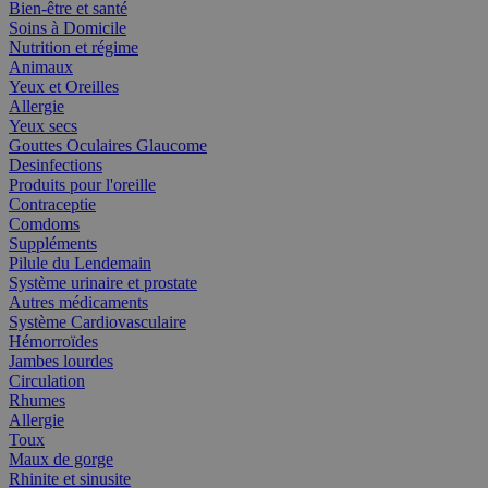
Bien-être et santé
Soins à Domicile
Nutrition et régime
Animaux
Yeux et Oreilles
Allergie
Yeux secs
Gouttes Oculaires Glaucome
Desinfections
Produits pour l'oreille
Contraceptie
Comdoms
Suppléments
Pilule du Lendemain
Système urinaire et prostate
Autres médicaments
Système Cardiovasculaire
Hémorroïdes
Jambes lourdes
Circulation
Rhumes
Allergie
Toux
Maux de gorge
Rhinite et sinusite