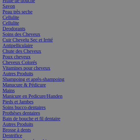
Huile de douche
Savon
Peau très seche
Cellulite
Cellulite
Deodorants
Soins des Cheveux
Cuir Chevelu Sec et Irrité
Antipelliculaire
Chute des Cheveux
Poux cheveux
Cheveux Colorés
Vitamines pour cheveux
Autres Produits
Shampoing et après-shampoing
Manucure & Pédicure
Mains
Manicure en Pedicure/Handen
Pieds et Jambes
Soins bucco-dentaires
Prothèses dentaires
Bain de bouche et fil dentaire
Autres Produits
Brosse à dents
Dentrifice