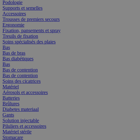
Podologie
Supports et semelles
Accessoires
Trousses de premiers secours
Ergonomie
Fixation, pansements et spray
Treuils de fixation
Soins spécialisés des plaies
Bas
Bas de bras
Bas diabétiques
Bas
Bas de contention
Bas de contention
Soins des cicatrices
Matériel
Aérosols et accessoires
Batteries
Brûlures
Diabetes materiaal
Gants
Solution injectable
Piluliers et accessoires
Matériel stérile
Stomacare