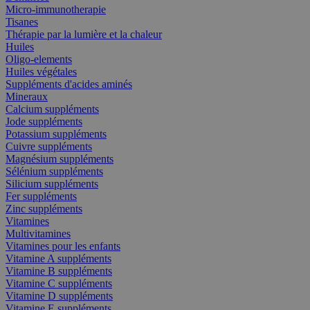
Micro-immunotherapie
Tisanes
Thérapie par la lumière et la chaleur
Huiles
Oligo-elements
Huiles végétales
Suppléments d'acides aminés
Mineraux
Calcium suppléments
Jode suppléments
Potassium suppléments
Cuivre suppléments
Magnésium suppléments
Sélénium suppléments
Silicium suppléments
Fer suppléments
Zinc suppléments
Vitamines
Multivitamines
Vitamines pour les enfants
Vitamine A suppléments
Vitamine B suppléments
Vitamine C suppléments
Vitamine D suppléments
Vitamine E suppléments