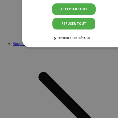
ACCEPTER TOUT
REFUSER TOUT
AFFICHER LES DÉTAILS
Suppléments
STRICTEMENT NÉCESSAIRES
PERFORMANCE
CIBLAGE
FONCTIONNALITÉ
Strictement nécessaires
Performance
Ciblage
Fonctionnalité
Les cookies strictement nécessaires habilitent des