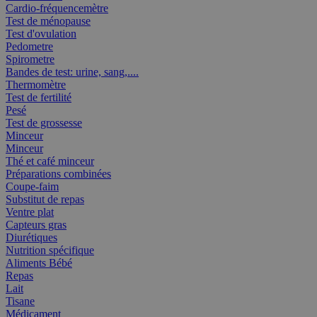
Cardio-fréquencemètre
Test de ménopause
Test d'ovulation
Pedometre
Spirometre
Bandes de test: urine, sang,....
Thermomètre
Test de fertilité
Pesé
Test de grossesse
Minceur
Minceur
Thé et café minceur
Préparations combinées
Coupe-faim
Substitut de repas
Ventre plat
Capteurs gras
Diurétiques
Nutrition spécifique
Aliments Bébé
Repas
Lait
Tisane
Médicament