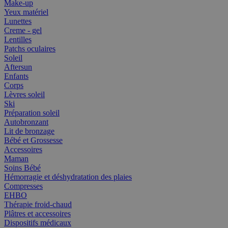
Make-up
Yeux matériel
Lunettes
Creme - gel
Lentilles
Patchs oculaires
Soleil
Aftersun
Enfants
Corps
Lèvres soleil
Ski
Préparation soleil
Autobronzant
Lit de bronzage
Bébé et Grossesse
Accessoires
Maman
Soins Bébé
Hémorragie et déshydratation des plaies
Compresses
EHBO
Thérapie froid-chaud
Plâtres et accessoires
Dispositifs médicaux