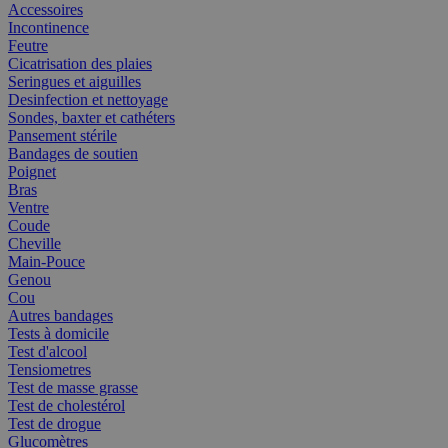
Accessoires
Incontinence
Feutre
Cicatrisation des plaies
Seringues et aiguilles
Desinfection et nettoyage
Sondes, baxter et cathéters
Pansement stérile
Bandages de soutien
Poignet
Bras
Ventre
Coude
Cheville
Main-Pouce
Genou
Cou
Autres bandages
Tests à domicile
Test d'alcool
Tensiometres
Test de masse grasse
Test de cholestérol
Test de drogue
Glucomètres