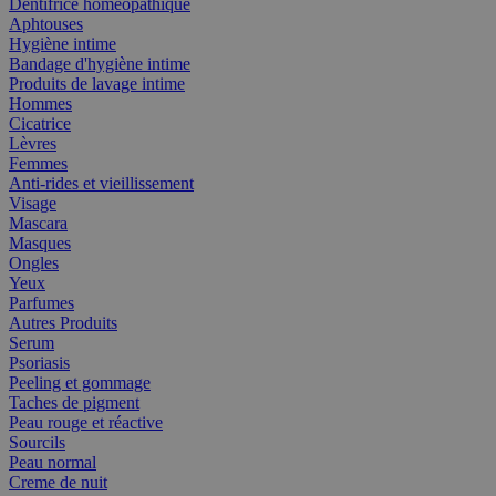
Dentifrice homéopathique
Aphtouses
Hygiène intime
Bandage d'hygiène intime
Produits de lavage intime
Hommes
Cicatrice
Lèvres
Femmes
Anti-rides et vieillissement
Visage
Mascara
Masques
Ongles
Yeux
Parfumes
Autres Produits
Serum
Psoriasis
Peeling et gommage
Taches de pigment
Peau rouge et réactive
Sourcils
Peau normal
Creme de nuit