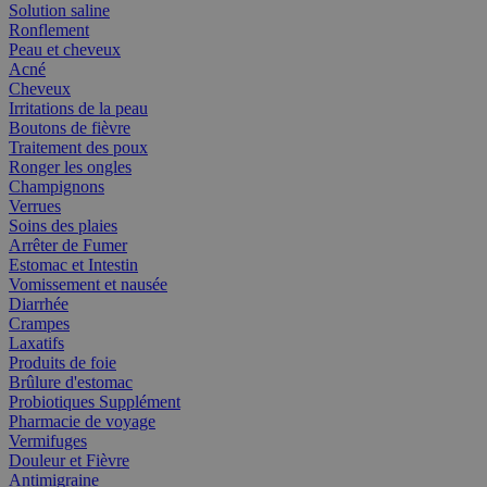
Solution saline
Ronflement
Peau et cheveux
Acné
Cheveux
Irritations de la peau
Boutons de fièvre
Traitement des poux
Ronger les ongles
Champignons
Verrues
Soins des plaies
Arrêter de Fumer
Estomac et Intestin
Vomissement et nausée
Diarrhée
Crampes
Laxatifs
Produits de foie
Brûlure d'estomac
Probiotiques Supplément
Pharmacie de voyage
Vermifuges
Douleur et Fièvre
Antimigraine