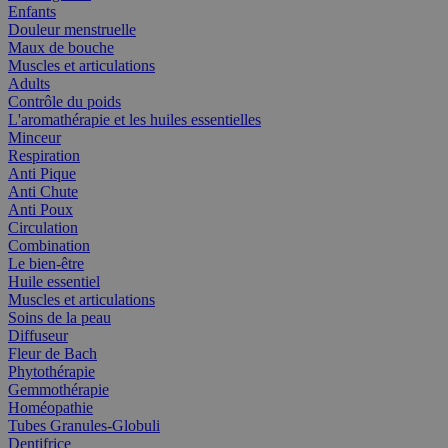
Enfants
Douleur menstruelle
Maux de bouche
Muscles et articulations
Adults
Contrôle du poids
L'aromathérapie et les huiles essentielles
Minceur
Respiration
Anti Pique
Anti Chute
Anti Poux
Circulation
Combination
Le bien-être
Huile essentiel
Muscles et articulations
Soins de la peau
Diffuseur
Fleur de Bach
Phytothérapie
Gemmothérapie
Homéopathie
Tubes Granules-Globuli
Dentifrice