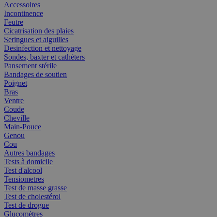
Accessoires
Incontinence
Feutre
Cicatrisation des plaies
Seringues et aiguilles
Desinfection et nettoyage
Sondes, baxter et cathéters
Pansement stérile
Bandages de soutien
Poignet
Bras
Ventre
Coude
Cheville
Main-Pouce
Genou
Cou
Autres bandages
Tests à domicile
Test d'alcool
Tensiometres
Test de masse grasse
Test de cholestérol
Test de drogue
Glucomètres