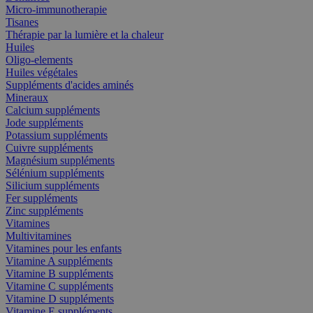
Micro-immunotherapie
Tisanes
Thérapie par la lumière et la chaleur
Huiles
Oligo-elements
Huiles végétales
Suppléments d'acides aminés
Mineraux
Calcium suppléments
Jode suppléments
Potassium suppléments
Cuivre suppléments
Magnésium suppléments
Sélénium suppléments
Silicium suppléments
Fer suppléments
Zinc suppléments
Vitamines
Multivitamines
Vitamines pour les enfants
Vitamine A suppléments
Vitamine B suppléments
Vitamine C suppléments
Vitamine D suppléments
Vitamine E suppléments