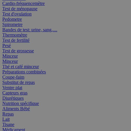
Cardio-fréquencemètre
Test de ménopause
Test d'ovulation
Pedometre
Spirometre
Bandes de test: urine, sang,....
Thermomètre
Test de fertilité
Pesé
Test de grossesse
Minceur
Minceur
Thé et café minceur
Préparations combinées
Coupe-faim
Substitut de repas
Ventre plat
Capteurs gras
Diurétiques
Nutrition spécifique
Aliments Bébé
Repas
Lait
Tisane
Médicament