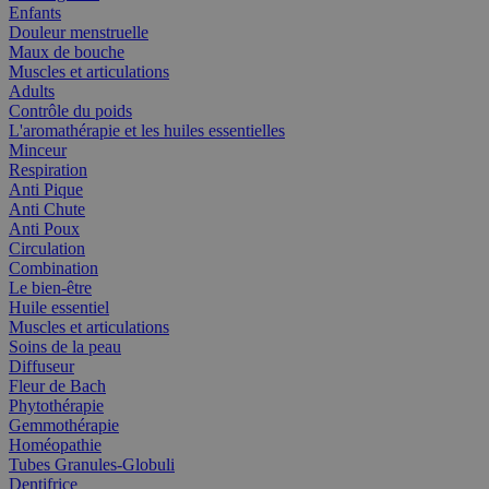
Enfants
Douleur menstruelle
Maux de bouche
Muscles et articulations
Adults
Contrôle du poids
L'aromathérapie et les huiles essentielles
Minceur
Respiration
Anti Pique
Anti Chute
Anti Poux
Circulation
Combination
Le bien-être
Huile essentiel
Muscles et articulations
Soins de la peau
Diffuseur
Fleur de Bach
Phytothérapie
Gemmothérapie
Homéopathie
Tubes Granules-Globuli
Dentifrice