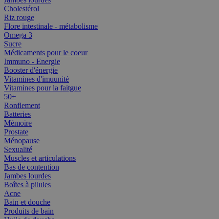
Cholestérol
Riz rouge
Flore intestinale - métabolisme
Omega 3
Sucre
Médicaments pour le coeur
Immuno - Energie
Booster d'énergie
Vitamines d'imuunité
Vitamines pour la faitgue
50+
Ronflement
Batteries
Mémoire
Prostate
Ménopause
Sexualité
Muscles et articulations
Bas de contention
Jambes lourdes
Boîtes à pilules
Acne
Bain et douche
Produits de bain