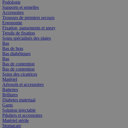
Podologie
Supports et semelles
Accessoires
Trousses de premiers secours
Ergonomie
Fixation, pansements et spray
Treuils de fixation
Soins spécialisés des plaies
Bas
Bas de bras
Bas diabétiques
Bas
Bas de contention
Bas de contention
Soins des cicatrices
Matériel
Aérosols et accessoires
Batteries
Brûlures
Diabetes materiaal
Gants
Solution injectable
Piluliers et accessoires
Matériel stérile
Stomacare