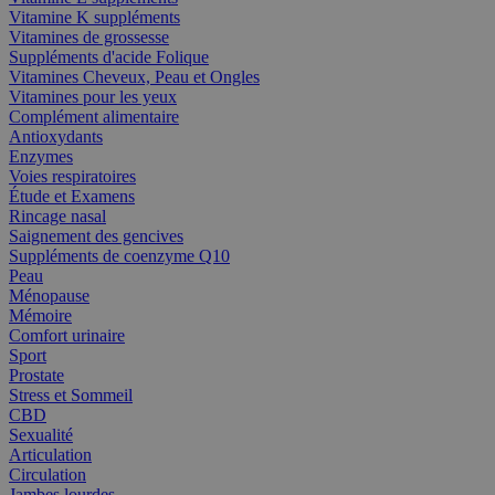
Vitamine K suppléments
Vitamines de grossesse
Suppléments d'acide Folique
Vitamines Cheveux, Peau et Ongles
Vitamines pour les yeux
Complément alimentaire
Antioxydants
Enzymes
Voies respiratoires
Étude et Examens
Rincage nasal
Saignement des gencives
Suppléments de coenzyme Q10
Peau
Ménopause
Mémoire
Comfort urinaire
Sport
Prostate
Stress et Sommeil
CBD
Sexualité
Articulation
Circulation
Jambes lourdes