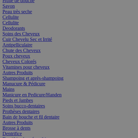
Huile de douche
Savon
Peau très seche
Cellulite
Cellulite
Deodorants
Soins des Cheveux
Cuir Chevelu Sec et Irrité
Antipelliculaire
Chute des Cheveux
Poux cheveux
Cheveux Colorés
Vitamines pour cheveux
Autres Produits
Shampoing et après-shampoing
Manucure & Pédicure
Mains
Manicure en Pedicure/Handen
Pieds et Jambes
Soins bucco-dentaires
Prothèses dentaires
Bain de bouche et fil dentaire
Autres Produits
Brosse à dents
Dentrifice