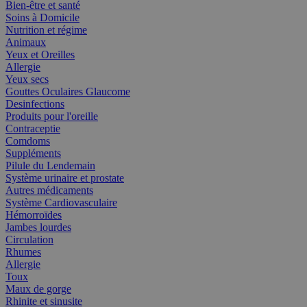
Bien-être et santé
Soins à Domicile
Nutrition et régime
Animaux
Yeux et Oreilles
Allergie
Yeux secs
Gouttes Oculaires Glaucome
Desinfections
Produits pour l'oreille
Contraceptie
Comdoms
Suppléments
Pilule du Lendemain
Système urinaire et prostate
Autres médicaments
Système Cardiovasculaire
Hémorroïdes
Jambes lourdes
Circulation
Rhumes
Allergie
Toux
Maux de gorge
Rhinite et sinusite