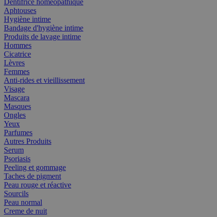
Dentifrice homéopathique
Aphtouses
Hygiène intime
Bandage d'hygiène intime
Produits de lavage intime
Hommes
Cicatrice
Lèvres
Femmes
Anti-rides et vieillissement
Visage
Mascara
Masques
Ongles
Yeux
Parfumes
Autres Produits
Serum
Psoriasis
Peeling et gommage
Taches de pigment
Peau rouge et réactive
Sourcils
Peau normal
Creme de nuit