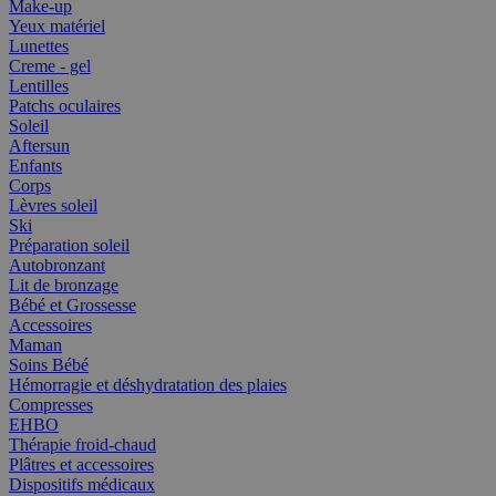
Make-up
Yeux matériel
Lunettes
Creme - gel
Lentilles
Patchs oculaires
Soleil
Aftersun
Enfants
Corps
Lèvres soleil
Ski
Préparation soleil
Autobronzant
Lit de bronzage
Bébé et Grossesse
Accessoires
Maman
Soins Bébé
Hémorragie et déshydratation des plaies
Compresses
EHBO
Thérapie froid-chaud
Plâtres et accessoires
Dispositifs médicaux