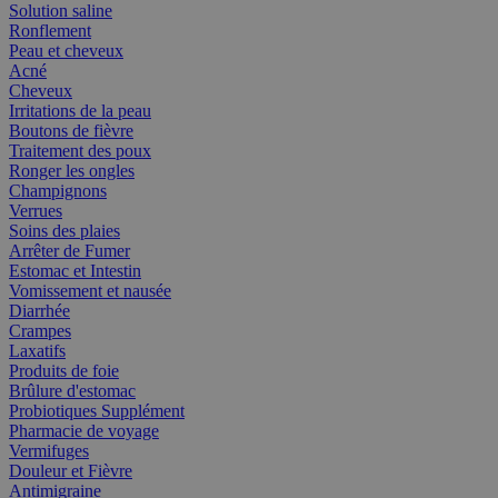
Solution saline
Ronflement
Peau et cheveux
Acné
Cheveux
Irritations de la peau
Boutons de fièvre
Traitement des poux
Ronger les ongles
Champignons
Verrues
Soins des plaies
Arrêter de Fumer
Estomac et Intestin
Vomissement et nausée
Diarrhée
Crampes
Laxatifs
Produits de foie
Brûlure d'estomac
Probiotiques Supplément
Pharmacie de voyage
Vermifuges
Douleur et Fièvre
Antimigraine