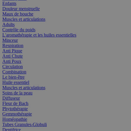
Enfants
Douleur menstruelle
Maux de bouche
Muscles et articulations
Adults
Contrôle du poids
L'aromathérapie et les huiles essentielles
Minceur
Respiration
Anti Pique
Anti Chute
Anti Poux
Circulation
Combination
Le bien-être
Huile essentiel
Muscles et articulations
Soins de la peau
Diffuseur
Fleur de Bach
Phytothérapie
Gemmothérapie
Homéopathie
Tubes Granules-Globuli
Dentifrice