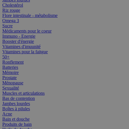
Cholestérol
Riz rouge
Flore intestinale - métabolisme
Omega 3
Sucre
Médicaments pour le coeur
Immuno - Energie
Booster d'énergie
Vitamines d'imuunité
Vitamines pour la faitgue
50+
Ronflement
Batteries
Mémoire
Prostate
Ménopause
Sexualité
Muscles et articulations
Bas de contention
Jambes lourdes
Boîtes à pilules
Acne
Bain et douche
Produits de bain