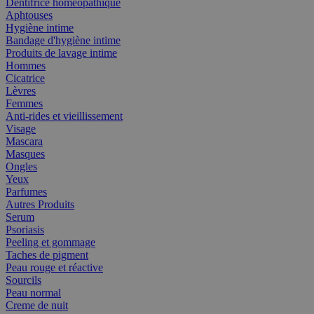
Dentifrice homéopathique
Aphtouses
Hygiène intime
Bandage d'hygiène intime
Produits de lavage intime
Hommes
Cicatrice
Lèvres
Femmes
Anti-rides et vieillissement
Visage
Mascara
Masques
Ongles
Yeux
Parfumes
Autres Produits
Serum
Psoriasis
Peeling et gommage
Taches de pigment
Peau rouge et réactive
Sourcils
Peau normal
Creme de nuit