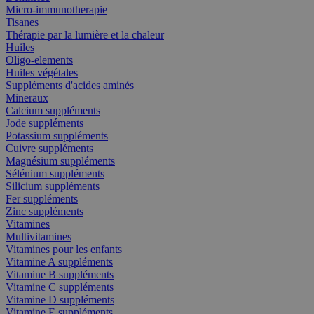
Micro-immunotherapie
Tisanes
Thérapie par la lumière et la chaleur
Huiles
Oligo-elements
Huiles végétales
Suppléments d'acides aminés
Mineraux
Calcium suppléments
Jode suppléments
Potassium suppléments
Cuivre suppléments
Magnésium suppléments
Sélénium suppléments
Silicium suppléments
Fer suppléments
Zinc suppléments
Vitamines
Multivitamines
Vitamines pour les enfants
Vitamine A suppléments
Vitamine B suppléments
Vitamine C suppléments
Vitamine D suppléments
Vitamine E suppléments