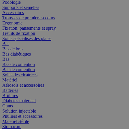
Podologie
Supports et semelles
Accessoires
Trousses de premiers secours
Ergonomie
Fixation, pansements et spray
Treuils de fixation
Soins spécialisés des plaies
Bas
Bas de bras
Bas diabétiques
Bas
Bas de contention
Bas de contention
Soins des cicatrices
Matériel
Aérosols et accessoires
Batteries
Brûlures
Diabetes materiaal
Gants
Solution injectable
Piluliers et accessoires
Matériel stérile
Stomacare