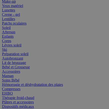
Make-up
Yeux matériel
Lunettes
Creme - gel
Lentilles
Patchs oculaires
Soleil
Aftersun
Enfants
Corps
Lèvres soleil
Ski
Préparation soleil
Autobronzant
Lit de bronzage
Bébé et Grossesse
Accessoires
Maman
Soins Bébé
Hémorragie et déshydratation des plaies
Compresses
EHBO
Thérapie froid-chaud
Plâtres et accessoires
Dispositifs médicaux