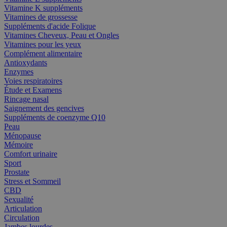
Vitamine K suppléments
Vitamines de grossesse
Suppléments d'acide Folique
Vitamines Cheveux, Peau et Ongles
Vitamines pour les yeux
Complément alimentaire
Antioxydants
Enzymes
Voies respiratoires
Étude et Examens
Rincage nasal
Saignement des gencives
Suppléments de coenzyme Q10
Peau
Ménopause
Mémoire
Comfort urinaire
Sport
Prostate
Stress et Sommeil
CBD
Sexualité
Articulation
Circulation
Jambes lourdes