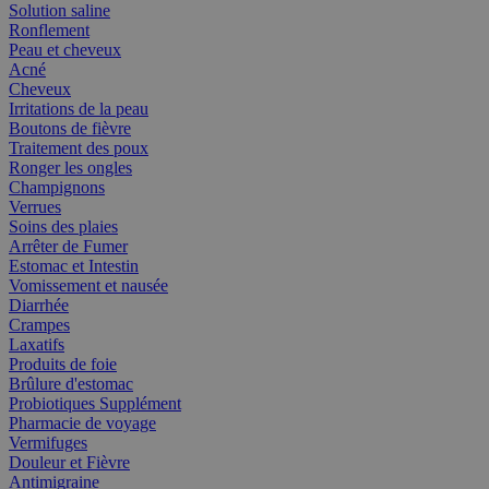
Solution saline
Ronflement
Peau et cheveux
Acné
Cheveux
Irritations de la peau
Boutons de fièvre
Traitement des poux
Ronger les ongles
Champignons
Verrues
Soins des plaies
Arrêter de Fumer
Estomac et Intestin
Vomissement et nausée
Diarrhée
Crampes
Laxatifs
Produits de foie
Brûlure d'estomac
Probiotiques Supplément
Pharmacie de voyage
Vermifuges
Douleur et Fièvre
Antimigraine