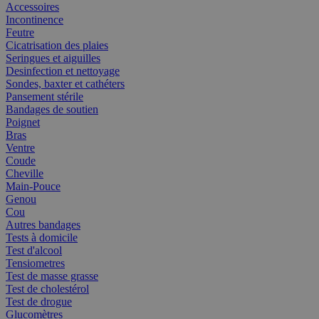
Accessoires
Incontinence
Feutre
Cicatrisation des plaies
Seringues et aiguilles
Desinfection et nettoyage
Sondes, baxter et cathéters
Pansement stérile
Bandages de soutien
Poignet
Bras
Ventre
Coude
Cheville
Main-Pouce
Genou
Cou
Autres bandages
Tests à domicile
Test d'alcool
Tensiometres
Test de masse grasse
Test de cholestérol
Test de drogue
Glucomètres