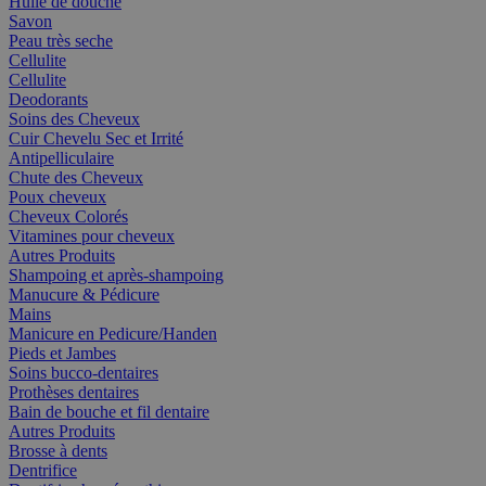
Huile de douche
Savon
Peau très seche
Cellulite
Cellulite
Deodorants
Soins des Cheveux
Cuir Chevelu Sec et Irrité
Antipelliculaire
Chute des Cheveux
Poux cheveux
Cheveux Colorés
Vitamines pour cheveux
Autres Produits
Shampoing et après-shampoing
Manucure & Pédicure
Mains
Manicure en Pedicure/Handen
Pieds et Jambes
Soins bucco-dentaires
Prothèses dentaires
Bain de bouche et fil dentaire
Autres Produits
Brosse à dents
Dentrifice