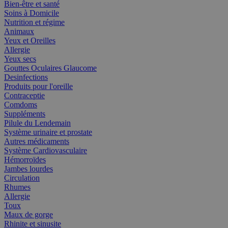
Bien-être et santé
Soins à Domicile
Nutrition et régime
Animaux
Yeux et Oreilles
Allergie
Yeux secs
Gouttes Oculaires Glaucome
Desinfections
Produits pour l'oreille
Contraceptie
Comdoms
Suppléments
Pilule du Lendemain
Système urinaire et prostate
Autres médicaments
Système Cardiovasculaire
Hémorroïdes
Jambes lourdes
Circulation
Rhumes
Allergie
Toux
Maux de gorge
Rhinite et sinusite