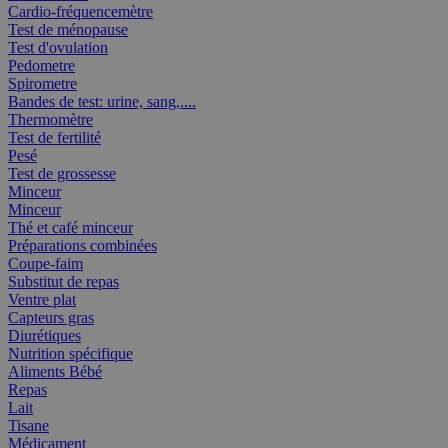
Cardio-fréquencemètre
Test de ménopause
Test d'ovulation
Pedometre
Spirometre
Bandes de test: urine, sang,....
Thermomètre
Test de fertilité
Pesé
Test de grossesse
Minceur
Minceur
Thé et café minceur
Préparations combinées
Coupe-faim
Substitut de repas
Ventre plat
Capteurs gras
Diurétiques
Nutrition spécifique
Aliments Bébé
Repas
Lait
Tisane
Médicament