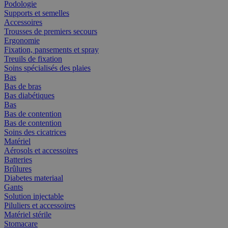
Podologie
Supports et semelles
Accessoires
Trousses de premiers secours
Ergonomie
Fixation, pansements et spray
Treuils de fixation
Soins spécialisés des plaies
Bas
Bas de bras
Bas diabétiques
Bas
Bas de contention
Bas de contention
Soins des cicatrices
Matériel
Aérosols et accessoires
Batteries
Brûlures
Diabetes materiaal
Gants
Solution injectable
Piluliers et accessoires
Matériel stérile
Stomacare