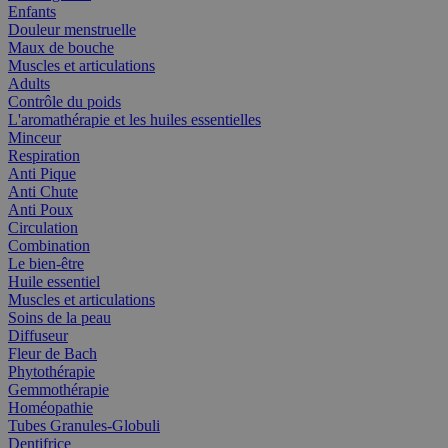
Enfants
Douleur menstruelle
Maux de bouche
Muscles et articulations
Adults
Contrôle du poids
L'aromathérapie et les huiles essentielles
Minceur
Respiration
Anti Pique
Anti Chute
Anti Poux
Circulation
Combination
Le bien-être
Huile essentiel
Muscles et articulations
Soins de la peau
Diffuseur
Fleur de Bach
Phytothérapie
Gemmothérapie
Homéopathie
Tubes Granules-Globuli
Dentifrice