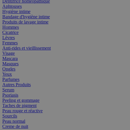
Dentifrice homéopathique
Aphtouses
Hygiène intime
Bandage d'hygiène intime
Produits de lavage intime
Hommes
Cicatrice
Lèvres
Femmes
Anti-rides et vieillissement
Visage
Mascara
Masques
Ongles
Yeux
Parfumes
Autres Produits
Serum
Psoriasis
Peeling et gommage
Taches de pigment
Peau rouge et réactive
Sourcils
Peau normal
Creme de nuit