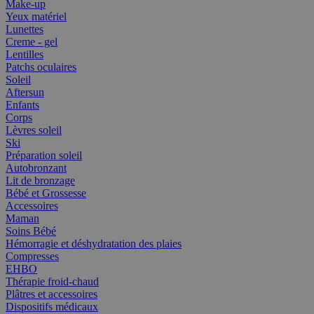
Make-up
Yeux matériel
Lunettes
Creme - gel
Lentilles
Patchs oculaires
Soleil
Aftersun
Enfants
Corps
Lèvres soleil
Ski
Préparation soleil
Autobronzant
Lit de bronzage
Bébé et Grossesse
Accessoires
Maman
Soins Bébé
Hémorragie et déshydratation des plaies
Compresses
EHBO
Thérapie froid-chaud
Plâtres et accessoires
Dispositifs médicaux