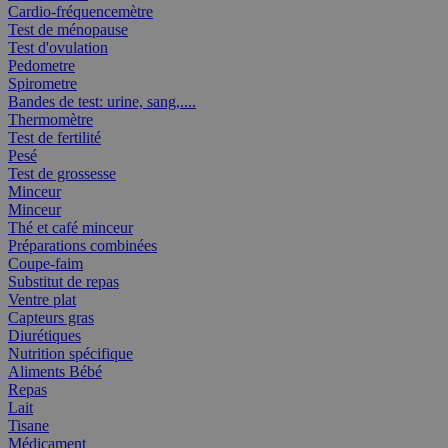
Cardio-fréquencemètre
Test de ménopause
Test d'ovulation
Pedometre
Spirometre
Bandes de test: urine, sang,....
Thermomètre
Test de fertilité
Pesé
Test de grossesse
Minceur
Minceur
Thé et café minceur
Préparations combinées
Coupe-faim
Substitut de repas
Ventre plat
Capteurs gras
Diurétiques
Nutrition spécifique
Aliments Bébé
Repas
Lait
Tisane
Médicament