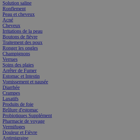
Solution saline
Ronflement
Peau et cheveux
Acné
Cheveux
Irritations de la peau
Boutons de fièvre
Traitement des poux
Ronger les ongles
Champignons
Verrues
Soins des plaies
Arrêter de Fumer
Estomac et Intestin
Vomissement et nausée
Diarrhée
Crampes
Laxatifs
Produits de foie
Brûlure d'estomac
Probiotiques Supplément
Pharmacie de voyage
Vermifuges
Douleur et Fièvre
Antimigraine