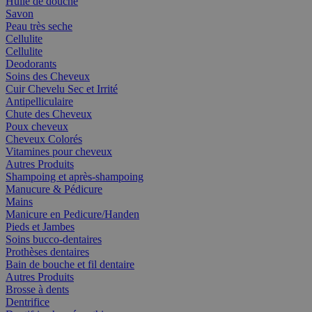
Huile de douche
Savon
Peau très seche
Cellulite
Cellulite
Deodorants
Soins des Cheveux
Cuir Chevelu Sec et Irrité
Antipelliculaire
Chute des Cheveux
Poux cheveux
Cheveux Colorés
Vitamines pour cheveux
Autres Produits
Shampoing et après-shampoing
Manucure & Pédicure
Mains
Manicure en Pedicure/Handen
Pieds et Jambes
Soins bucco-dentaires
Prothèses dentaires
Bain de bouche et fil dentaire
Autres Produits
Brosse à dents
Dentrifice