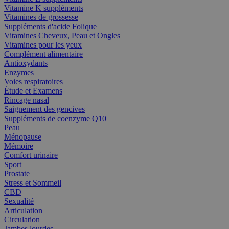
Vitamine K suppléments
Vitamines de grossesse
Suppléments d'acide Folique
Vitamines Cheveux, Peau et Ongles
Vitamines pour les yeux
Complément alimentaire
Antioxydants
Enzymes
Voies respiratoires
Étude et Examens
Rincage nasal
Saignement des gencives
Suppléments de coenzyme Q10
Peau
Ménopause
Mémoire
Comfort urinaire
Sport
Prostate
Stress et Sommeil
CBD
Sexualité
Articulation
Circulation
Jambes lourdes