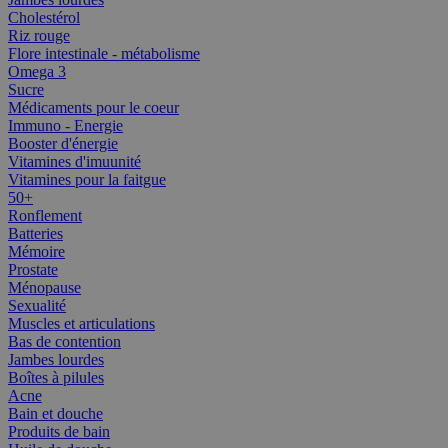
Cholestérol
Riz rouge
Flore intestinale - métabolisme
Omega 3
Sucre
Médicaments pour le coeur
Immuno - Energie
Booster d'énergie
Vitamines d'imuunité
Vitamines pour la faitgue
50+
Ronflement
Batteries
Mémoire
Prostate
Ménopause
Sexualité
Muscles et articulations
Bas de contention
Jambes lourdes
Boîtes à pilules
Acne
Bain et douche
Produits de bain