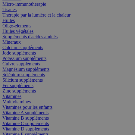
Micro-immunotherapie
Tisanes
Thérapie par la lumière et la chaleur
Huiles
Oligo-elements
Huiles végétales
Suppléments d'acides aminés
Mineraux
Calcium suppléments
Jode suppléments
Potassium suppléments
Cuivre suppléments
Magnésium suppléments
Sélénium suppléments
Silicium suppléments
Fer suppléments
Zinc suppléments
Vitamines
Multivitamines
Vitamines pour les enfants
Vitamine A suppléments
Vitamine B suppléments
Vitamine C suppléments
Vitamine D suppléments
Vitamine E suppléments