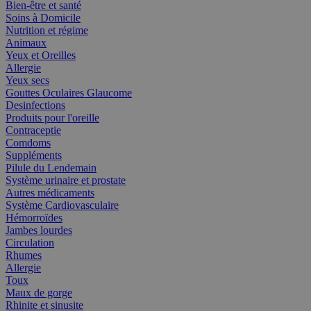
Bien-être et santé
Soins à Domicile
Nutrition et régime
Animaux
Yeux et Oreilles
Allergie
Yeux secs
Gouttes Oculaires Glaucome
Desinfections
Produits pour l'oreille
Contraceptie
Comdoms
Suppléments
Pilule du Lendemain
Système urinaire et prostate
Autres médicaments
Système Cardiovasculaire
Hémorroïdes
Jambes lourdes
Circulation
Rhumes
Allergie
Toux
Maux de gorge
Rhinite et sinusite