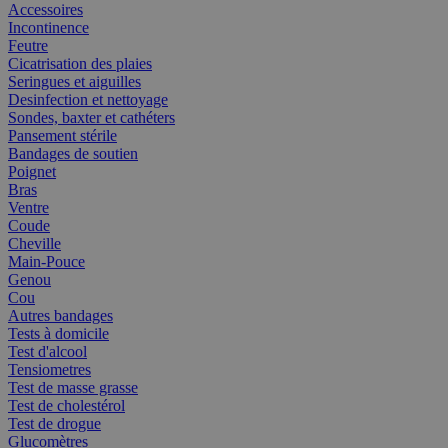
Accessoires
Incontinence
Feutre
Cicatrisation des plaies
Seringues et aiguilles
Desinfection et nettoyage
Sondes, baxter et cathéters
Pansement stérile
Bandages de soutien
Poignet
Bras
Ventre
Coude
Cheville
Main-Pouce
Genou
Cou
Autres bandages
Tests à domicile
Test d'alcool
Tensiometres
Test de masse grasse
Test de cholestérol
Test de drogue
Glucomètres