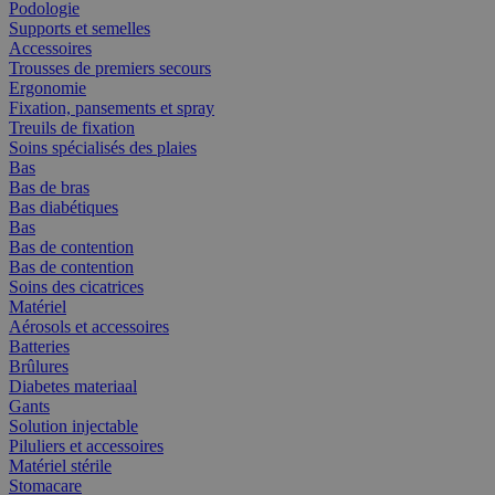
Podologie
Supports et semelles
Accessoires
Trousses de premiers secours
Ergonomie
Fixation, pansements et spray
Treuils de fixation
Soins spécialisés des plaies
Bas
Bas de bras
Bas diabétiques
Bas
Bas de contention
Bas de contention
Soins des cicatrices
Matériel
Aérosols et accessoires
Batteries
Brûlures
Diabetes materiaal
Gants
Solution injectable
Piluliers et accessoires
Matériel stérile
Stomacare