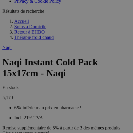
Privacy & Cookie Policy
Résultats de recherche
Accueil
Soins à Domicile
Retour à
EHBO
Thérapie froid-chaud
Naqi
Naqi Instant Cold Pack
15x17cm - Naqi
En stock
5,17 €
6%
inférieur au prix en pharmacie !
Incl. 21% TVA
Remise supplémentaire de 5% à partir de 3 des mêmes produits