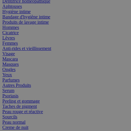
Dentifrice homéopathique
Aphtouses
Hygiène intime
Bandage d'hygiène intime
Produits de lavage intime
Hommes
Cicatrice
Lèvres
Femmes
Anti-rides et vieillissement
Visage
Mascara
Masques
Ongles
Yeux
Parfumes
Autres Produits
Serum
Psoriasis
Peeling et gommage
Taches de pigment
Peau rouge et réactive
Sourcils
Peau normal
Creme de nuit