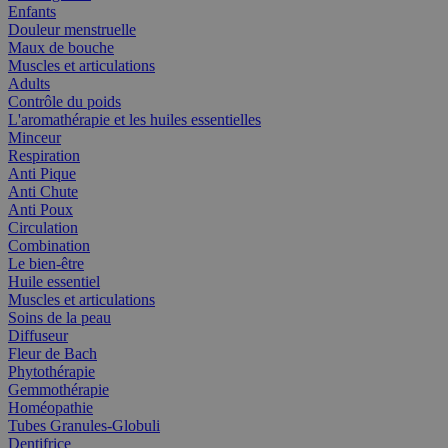
Enfants
Douleur menstruelle
Maux de bouche
Muscles et articulations
Adults
Contrôle du poids
L'aromathérapie et les huiles essentielles
Minceur
Respiration
Anti Pique
Anti Chute
Anti Poux
Circulation
Combination
Le bien-être
Huile essentiel
Muscles et articulations
Soins de la peau
Diffuseur
Fleur de Bach
Phytothérapie
Gemmothérapie
Homéopathie
Tubes Granules-Globuli
Dentifrice