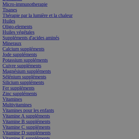
Micro-immunotherapie
Tisanes
Thérapie par la lumière et la chaleur
Huiles
Oligo-elements
Huiles végétales
Suppléments d'acides aminés
Mineraux
Calcium suppléments
Jode suppléments
Potassium suppléments
Cuivre suppléments
Magnésium suppléments
Sélénium suppléments
Silicium suppléments
Fer suppléments
Zinc suppléments
Vitamines
Multivitamines
Vitamines pour les enfants
Vitamine A suppléments
Vitamine B suppléments
Vitamine C suppléments
Vitamine D suppléments
Vitamine E suppléments