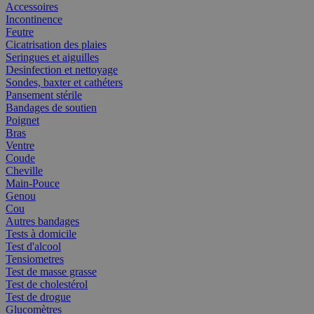
Accessoires
Incontinence
Feutre
Cicatrisation des plaies
Seringues et aiguilles
Desinfection et nettoyage
Sondes, baxter et cathéters
Pansement stérile
Bandages de soutien
Poignet
Bras
Ventre
Coude
Cheville
Main-Pouce
Genou
Cou
Autres bandages
Tests à domicile
Test d'alcool
Tensiometres
Test de masse grasse
Test de cholestérol
Test de drogue
Glucomètres