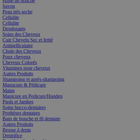
Huile de douche
Savon
Peau très seche
Cellulite
Cellulite
Deodorants
Soins des Cheveux
Cuir Chevelu Sec et Irrité
Antipelliculaire
Chute des Cheveux
Poux cheveux
Cheveux Colorés
Vitamines pour cheveux
Autres Produits
Shampoing et après-shampoing
Manucure & Pédicure
Mains
Manicure en Pedicure/Handen
Pieds et Jambes
Soins bucco-dentaires
Prothèses dentaires
Bain de bouche et fil dentaire
Autres Produits
Brosse à dents
Dentrifice