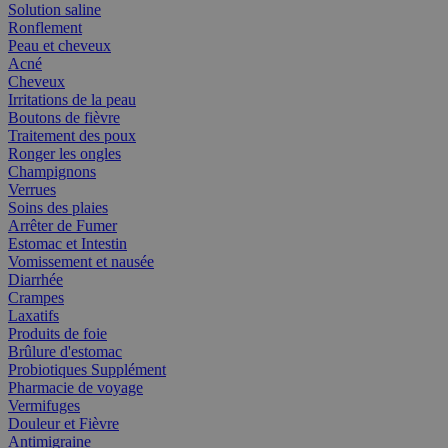
Solution saline
Ronflement
Peau et cheveux
Acné
Cheveux
Irritations de la peau
Boutons de fièvre
Traitement des poux
Ronger les ongles
Champignons
Verrues
Soins des plaies
Arrêter de Fumer
Estomac et Intestin
Vomissement et nausée
Diarrhée
Crampes
Laxatifs
Produits de foie
Brûlure d'estomac
Probiotiques Supplément
Pharmacie de voyage
Vermifuges
Douleur et Fièvre
Antimigraine