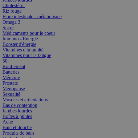
Cholestérol
Riz rouge
Flore intestinale - métabolisme
Omega 3
Sucre
Médicaments pour le coeur
Immuno - Energie
Booster d'énergie
Vitamines d'imuunité
Vitamines pour la faitgue
50+
Ronflement
Batteries
Mémoire
Prostate
Ménopause
Sexualité
Muscles et articulations
Bas de contention
Jambes lourdes
Boîtes à pilules
Acne
Bain et douche
Produits de bain