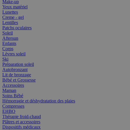
Make-up
Yeux matériel
Lunettes
Creme - gel
Lentilles
Patchs oculaires
Soleil
Aftersun
Enfants
Corps
Lèvres soleil
Ski
Préparation soleil
Autobronzant
Lit de bronzage
Bébé et Grossesse
Accessoires
Maman
Soins Bébé
Hémorragie et déshydratation des plaies
Compresses
EHBO
Thérapie froid-chaud
Plâtres et accessoires
Dispositifs médicaux