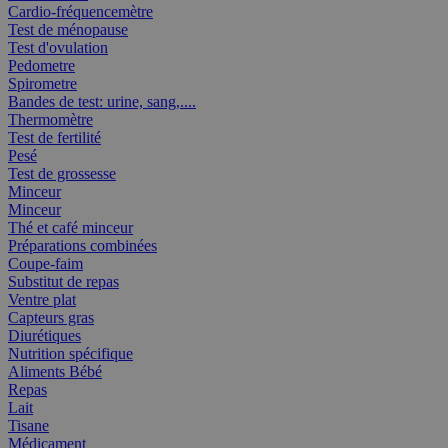
Cardio-fréquencemètre
Test de ménopause
Test d'ovulation
Pedometre
Spirometre
Bandes de test: urine, sang,....
Thermomètre
Test de fertilité
Pesé
Test de grossesse
Minceur
Minceur
Thé et café minceur
Préparations combinées
Coupe-faim
Substitut de repas
Ventre plat
Capteurs gras
Diurétiques
Nutrition spécifique
Aliments Bébé
Repas
Lait
Tisane
Médicament