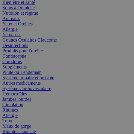
Bien-être et santé
Soins à Domicile
Nutrition et régime
Animaux
Yeux et Oreilles
Allergie
Yeux secs
Gouttes Oculaires Glaucome
Desinfections
Produits pour l'oreille
Contraceptie
Comdoms
Suppléments
Pilule du Lendemain
Système urinaire et prostate
Autres médicaments
Système Cardiovasculaire
Hémorroïdes
Jambes lourdes
Circulation
Rhumes
Allergie
Toux
Maux de gorge
Rhinite et sinusite