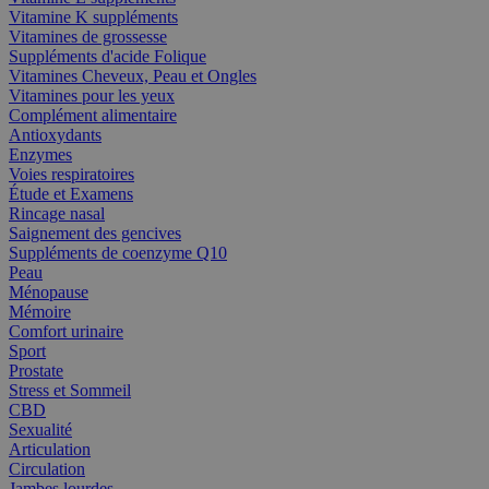
Vitamine K suppléments
Vitamines de grossesse
Suppléments d'acide Folique
Vitamines Cheveux, Peau et Ongles
Vitamines pour les yeux
Complément alimentaire
Antioxydants
Enzymes
Voies respiratoires
Étude et Examens
Rincage nasal
Saignement des gencives
Suppléments de coenzyme Q10
Peau
Ménopause
Mémoire
Comfort urinaire
Sport
Prostate
Stress et Sommeil
CBD
Sexualité
Articulation
Circulation
Jambes lourdes