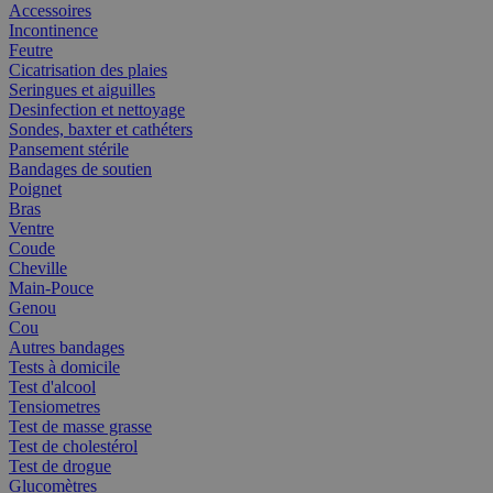
Accessoires
Incontinence
Feutre
Cicatrisation des plaies
Seringues et aiguilles
Desinfection et nettoyage
Sondes, baxter et cathéters
Pansement stérile
Bandages de soutien
Poignet
Bras
Ventre
Coude
Cheville
Main-Pouce
Genou
Cou
Autres bandages
Tests à domicile
Test d'alcool
Tensiometres
Test de masse grasse
Test de cholestérol
Test de drogue
Glucomètres