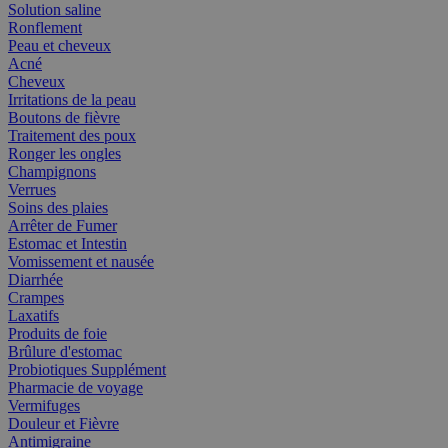
Solution saline
Ronflement
Peau et cheveux
Acné
Cheveux
Irritations de la peau
Boutons de fièvre
Traitement des poux
Ronger les ongles
Champignons
Verrues
Soins des plaies
Arrêter de Fumer
Estomac et Intestin
Vomissement et nausée
Diarrhée
Crampes
Laxatifs
Produits de foie
Brûlure d'estomac
Probiotiques Supplément
Pharmacie de voyage
Vermifuges
Douleur et Fièvre
Antimigraine