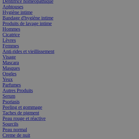
Dentifrice homéopathique
Aphtouses
Hygiène intime
Bandage d'hygiène intime
Produits de lavage intime
Hommes
Cicatrice
Lèvres
Femmes
Anti-rides et vieillissement
Visage
Mascara
Masques
Ongles
Yeux
Parfumes
Autres Produits
Serum
Psoriasis
Peeling et gommage
Taches de pigment
Peau rouge et réactive
Sourcils
Peau normal
Creme de nuit