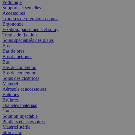
Podologie
Supports et semelles
Accessoires
Trousses de premiers secours
Ergonomie
Fixation, pansements et spray
Treuils de fixation
Soins spécialisés des plaies
Bas
Bas de bras
Bas diabétiques
Bas
Bas de contention
Bas de contention
Soins des cicatrices
Matériel
Aérosols et accessoires
Batteries
Brûlures
Diabetes materiaal
Gants
Solution injectable
Piluliers et accessoires
Matériel stérile
Stomacare