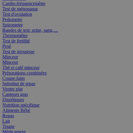
Cardio-fréquencemètre
Test de ménopause
Test d'ovulation
Pedometre
Spirometre
Bandes de test: urine, sang,....
Thermomètre
Test de fertilité
Pesé
Test de grossesse
Minceur
Minceur
Thé et café minceur
Préparations combinées
Coupe-faim
Substitut de repas
Ventre plat
Capteurs gras
Diurétiques
Nutrition spécifique
Aliments Bébé
Repas
Lait
Tisane
Médicament