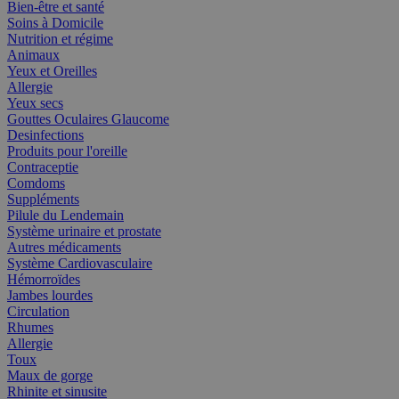
Bien-être et santé
Soins à Domicile
Nutrition et régime
Animaux
Yeux et Oreilles
Allergie
Yeux secs
Gouttes Oculaires Glaucome
Desinfections
Produits pour l'oreille
Contraceptie
Comdoms
Suppléments
Pilule du Lendemain
Système urinaire et prostate
Autres médicaments
Système Cardiovasculaire
Hémorroïdes
Jambes lourdes
Circulation
Rhumes
Allergie
Toux
Maux de gorge
Rhinite et sinusite