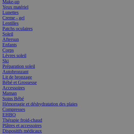
Make-up
Yeux matériel
Lunettes
Creme - gel
Lentilles
Patchs oculaires
Soleil
Aftersun
Enfants
Corps
Lèvres soleil
Ski
Préparation soleil
Autobronzant
Lit de bronzage
Bébé et Grossesse
Accessoires
Maman
Soins Bébé
Hémorragie et déshydratation des plaies
Compresses
EHBO
Thérapie froid-chaud
Plâtres et accessoires
Dispositifs médicaux