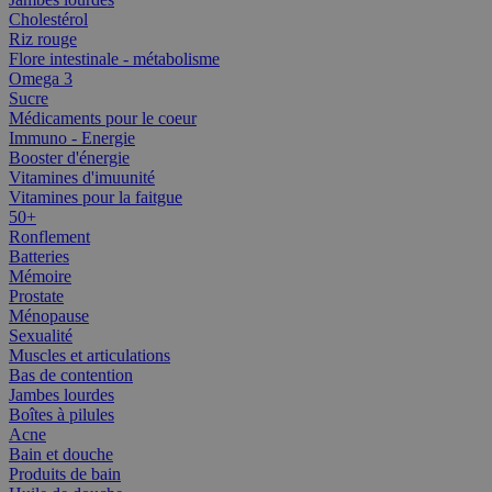
Cholestérol
Riz rouge
Flore intestinale - métabolisme
Omega 3
Sucre
Médicaments pour le coeur
Immuno - Energie
Booster d'énergie
Vitamines d'imuunité
Vitamines pour la faitgue
50+
Ronflement
Batteries
Mémoire
Prostate
Ménopause
Sexualité
Muscles et articulations
Bas de contention
Jambes lourdes
Boîtes à pilules
Acne
Bain et douche
Produits de bain