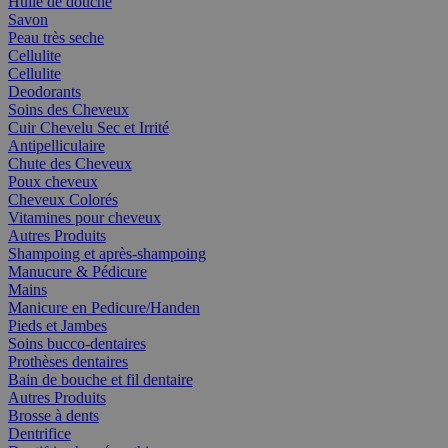
Huile de douche
Savon
Peau très seche
Cellulite
Cellulite
Deodorants
Soins des Cheveux
Cuir Chevelu Sec et Irrité
Antipelliculaire
Chute des Cheveux
Poux cheveux
Cheveux Colorés
Vitamines pour cheveux
Autres Produits
Shampoing et après-shampoing
Manucure & Pédicure
Mains
Manicure en Pedicure/Handen
Pieds et Jambes
Soins bucco-dentaires
Prothèses dentaires
Bain de bouche et fil dentaire
Autres Produits
Brosse à dents
Dentrifice