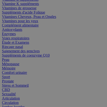
Vitamine K suppléments
Vitamines de grossesse
Suppléments d'acide Folique
Vitamines Cheveux, Peau et Ongles
Vitamines pour les yeux
Complément alimentaire
Antioxydants
Enzymes
Voies respiratoires
Étude et Examens
Rincage nasal
Saignement des gencives
Suppléments de coenzyme Q10
Peau
Ménopause
Mémoire
Comfort urinaire
Sport
Prostate
Stress et Sommeil
CBD
Sexualité
Articulation
Circulation
Jambes lourdes