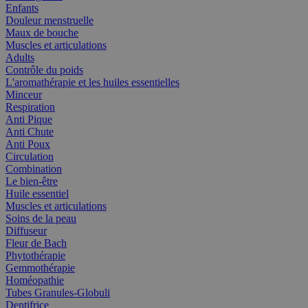
Enfants
Douleur menstruelle
Maux de bouche
Muscles et articulations
Adults
Contrôle du poids
L'aromathérapie et les huiles essentielles
Minceur
Respiration
Anti Pique
Anti Chute
Anti Poux
Circulation
Combination
Le bien-être
Huile essentiel
Muscles et articulations
Soins de la peau
Diffuseur
Fleur de Bach
Phytothérapie
Gemmothérapie
Homéopathie
Tubes Granules-Globuli
Dentifrice