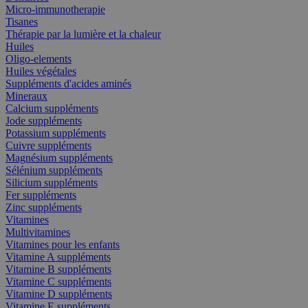
Micro-immunotherapie
Tisanes
Thérapie par la lumière et la chaleur
Huiles
Oligo-elements
Huiles végétales
Suppléments d'acides aminés
Mineraux
Calcium suppléments
Jode suppléments
Potassium suppléments
Cuivre suppléments
Magnésium suppléments
Sélénium suppléments
Silicium suppléments
Fer suppléments
Zinc suppléments
Vitamines
Multivitamines
Vitamines pour les enfants
Vitamine A suppléments
Vitamine B suppléments
Vitamine C suppléments
Vitamine D suppléments
Vitamine E suppléments