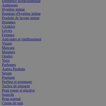
Dentifrice homéopathique
Aphtouses
Hygiène intime
Bandage d'hygiène intime
Produits de lavage intime
Hommes
Cicatrice
Lèvres
Femmes
Anti-rides et vieillissement
Visage
Mascara
Masques
Ongles
Yeux
Parfumes
Autres Produits
Serum
Psoriasis
Peeling et gommage
Taches de pigment
Peau rouge et réactive
Sourcils
Peau normal
Creme de nuit