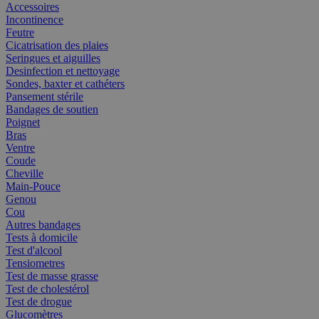
Accessoires
Incontinence
Feutre
Cicatrisation des plaies
Seringues et aiguilles
Desinfection et nettoyage
Sondes, baxter et cathéters
Pansement stérile
Bandages de soutien
Poignet
Bras
Ventre
Coude
Cheville
Main-Pouce
Genou
Cou
Autres bandages
Tests à domicile
Test d'alcool
Tensiometres
Test de masse grasse
Test de cholestérol
Test de drogue
Glucomètres