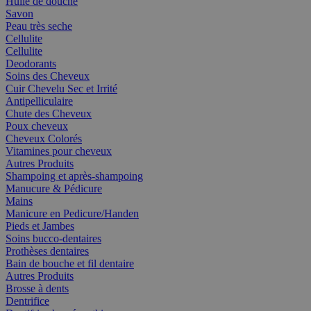
Huile de douche
Savon
Peau très seche
Cellulite
Cellulite
Deodorants
Soins des Cheveux
Cuir Chevelu Sec et Irrité
Antipelliculaire
Chute des Cheveux
Poux cheveux
Cheveux Colorés
Vitamines pour cheveux
Autres Produits
Shampoing et après-shampoing
Manucure & Pédicure
Mains
Manicure en Pedicure/Handen
Pieds et Jambes
Soins bucco-dentaires
Prothèses dentaires
Bain de bouche et fil dentaire
Autres Produits
Brosse à dents
Dentrifice