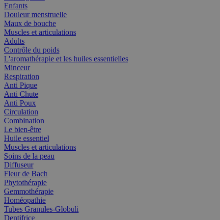
Enfants
Douleur menstruelle
Maux de bouche
Muscles et articulations
Adults
Contrôle du poids
L'aromathérapie et les huiles essentielles
Minceur
Respiration
Anti Pique
Anti Chute
Anti Poux
Circulation
Combination
Le bien-être
Huile essentiel
Muscles et articulations
Soins de la peau
Diffuseur
Fleur de Bach
Phytothérapie
Gemmothérapie
Homéopathie
Tubes Granules-Globuli
Dentifrice