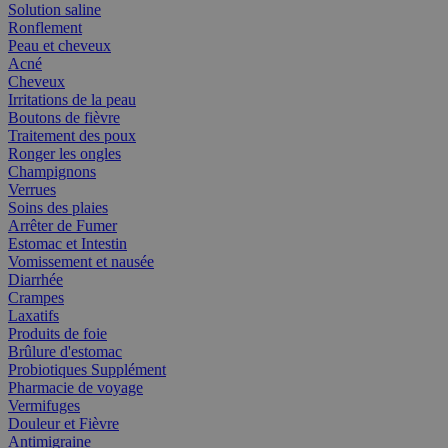
Solution saline
Ronflement
Peau et cheveux
Acné
Cheveux
Irritations de la peau
Boutons de fièvre
Traitement des poux
Ronger les ongles
Champignons
Verrues
Soins des plaies
Arrêter de Fumer
Estomac et Intestin
Vomissement et nausée
Diarrhée
Crampes
Laxatifs
Produits de foie
Brûlure d'estomac
Probiotiques Supplément
Pharmacie de voyage
Vermifuges
Douleur et Fièvre
Antimigraine