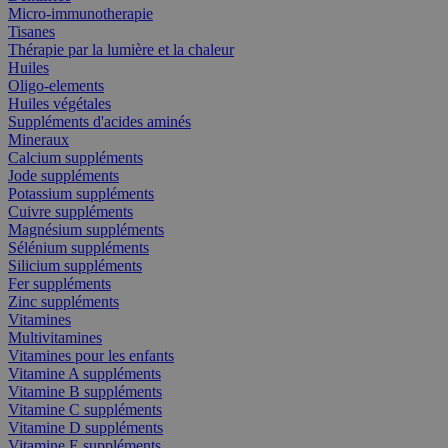
Micro-immunotherapie
Tisanes
Thérapie par la lumière et la chaleur
Huiles
Oligo-elements
Huiles végétales
Suppléments d'acides aminés
Mineraux
Calcium suppléments
Jode suppléments
Potassium suppléments
Cuivre suppléments
Magnésium suppléments
Sélénium suppléments
Silicium suppléments
Fer suppléments
Zinc suppléments
Vitamines
Multivitamines
Vitamines pour les enfants
Vitamine A suppléments
Vitamine B suppléments
Vitamine C suppléments
Vitamine D suppléments
Vitamine E suppléments