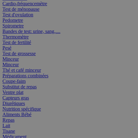
Cardio-fréquencemètre
Test de ménopause
Test d'ovulation
Pedometre
Spirometre
Bandes de test: urine, sang,....
Thermomètre
Test de fertilité
Pesé
Test de grossesse
Minceur
Minceur
Thé et café minceur
Préparations combinées
Coupe-faim
Substitut de repas
Ventre plat
Capteurs gras
Diurétiques
Nutrition spécifique
Aliments Bébé
Repas
Lait
Tisane
Médicament