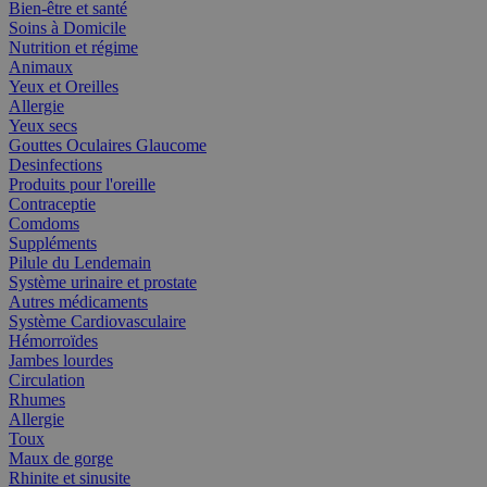
Bien-être et santé
Soins à Domicile
Nutrition et régime
Animaux
Yeux et Oreilles
Allergie
Yeux secs
Gouttes Oculaires Glaucome
Desinfections
Produits pour l'oreille
Contraceptie
Comdoms
Suppléments
Pilule du Lendemain
Système urinaire et prostate
Autres médicaments
Système Cardiovasculaire
Hémorroïdes
Jambes lourdes
Circulation
Rhumes
Allergie
Toux
Maux de gorge
Rhinite et sinusite