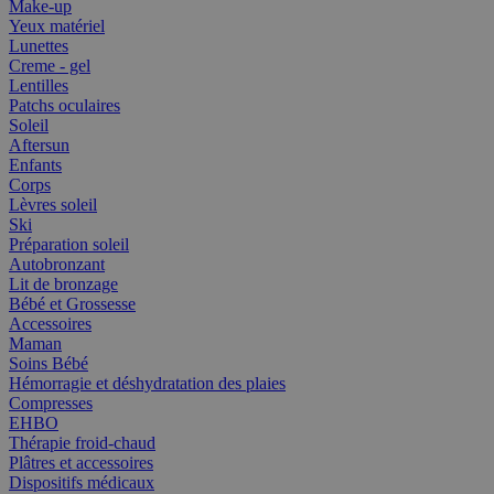
Make-up
Yeux matériel
Lunettes
Creme - gel
Lentilles
Patchs oculaires
Soleil
Aftersun
Enfants
Corps
Lèvres soleil
Ski
Préparation soleil
Autobronzant
Lit de bronzage
Bébé et Grossesse
Accessoires
Maman
Soins Bébé
Hémorragie et déshydratation des plaies
Compresses
EHBO
Thérapie froid-chaud
Plâtres et accessoires
Dispositifs médicaux