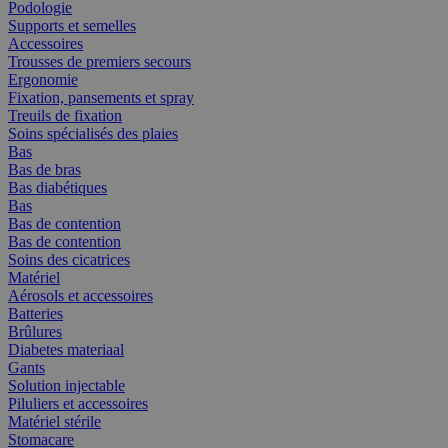
Podologie
Supports et semelles
Accessoires
Trousses de premiers secours
Ergonomie
Fixation, pansements et spray
Treuils de fixation
Soins spécialisés des plaies
Bas
Bas de bras
Bas diabétiques
Bas
Bas de contention
Bas de contention
Soins des cicatrices
Matériel
Aérosols et accessoires
Batteries
Brûlures
Diabetes materiaal
Gants
Solution injectable
Piluliers et accessoires
Matériel stérile
Stomacare