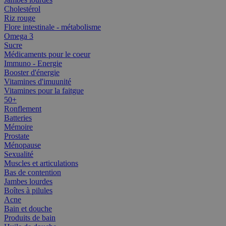
Cholestérol
Riz rouge
Flore intestinale - métabolisme
Omega 3
Sucre
Médicaments pour le coeur
Immuno - Energie
Booster d'énergie
Vitamines d'imuunité
Vitamines pour la faitgue
50+
Ronflement
Batteries
Mémoire
Prostate
Ménopause
Sexualité
Muscles et articulations
Bas de contention
Jambes lourdes
Boîtes à pilules
Acne
Bain et douche
Produits de bain