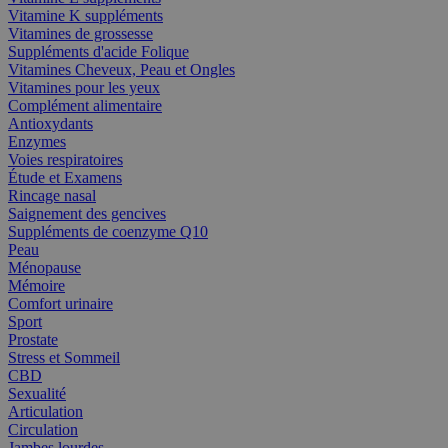
Vitamine K suppléments
Vitamines de grossesse
Suppléments d'acide Folique
Vitamines Cheveux, Peau et Ongles
Vitamines pour les yeux
Complément alimentaire
Antioxydants
Enzymes
Voies respiratoires
Étude et Examens
Rincage nasal
Saignement des gencives
Suppléments de coenzyme Q10
Peau
Ménopause
Mémoire
Comfort urinaire
Sport
Prostate
Stress et Sommeil
CBD
Sexualité
Articulation
Circulation
Jambes lourdes