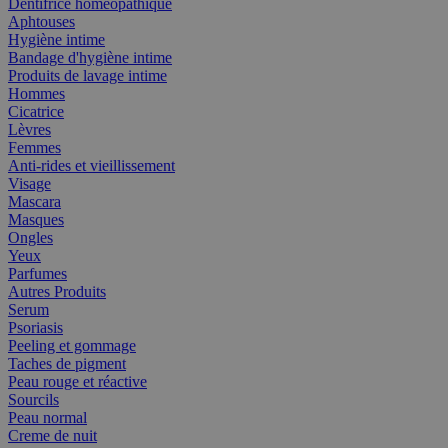
Dentifrice homéopathique
Aphtouses
Hygiène intime
Bandage d'hygiène intime
Produits de lavage intime
Hommes
Cicatrice
Lèvres
Femmes
Anti-rides et vieillissement
Visage
Mascara
Masques
Ongles
Yeux
Parfumes
Autres Produits
Serum
Psoriasis
Peeling et gommage
Taches de pigment
Peau rouge et réactive
Sourcils
Peau normal
Creme de nuit