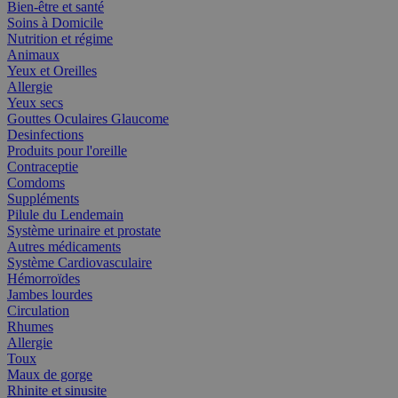
Bien-être et santé
Soins à Domicile
Nutrition et régime
Animaux
Yeux et Oreilles
Allergie
Yeux secs
Gouttes Oculaires Glaucome
Desinfections
Produits pour l'oreille
Contraceptie
Comdoms
Suppléments
Pilule du Lendemain
Système urinaire et prostate
Autres médicaments
Système Cardiovasculaire
Hémorroïdes
Jambes lourdes
Circulation
Rhumes
Allergie
Toux
Maux de gorge
Rhinite et sinusite