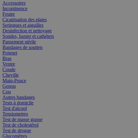
Accessoires
Incontinence
Feutre
Cicatrisation des plaies
Seringues et aiguilles
Desinfection et nettoyage
Sondes, baxter et cathéters
Pansement stérile
Bandages de soutien
Poignet
Bras
Ventre
Coude
Cheville
Main-Pouce
Genou
Cou
Autres bandages
Tests à domicile
Test d'alcool
Tensiometres
Test de masse grasse
Test de cholestérol
Test de drogue
Glucomètres