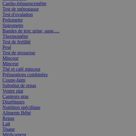
Cardio-fréquencemètre
Test de ménopause
Test d'ovulation
Pedometre
Spirometre
Bandes de test: urine, sang,....
Thermomètre
Test de fertilité
Pesé
Test de grossesse
Minceur
Minceur
Thé et café minceur
Préparations combinées
Coupe-faim
Substitut de repas
Ventre plat
Capteurs gras
Diurétiques
Nutrition spécifique
Aliments Bébé
Repas
Lait
Tisane
Médicament