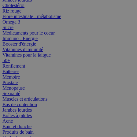
Cholestérol
Riz rouge
Flore intestinale - métabolisme
Omega 3
Sucre
Médicaments pour le coeur
Immuno - Energie
Booster d'énergie
Vitamines d'imuunité
Vitamines pour la faitgue
50+
Ronflement
Batteries
Mémoire
Prostate
Ménopause
Sexualité
Muscles et articulations
Bas de contention
Jambes lourdes
Boîtes à pilules
Acne
Bain et douche
Produits de bain