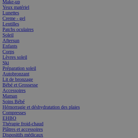
Make-up
Yeux matériel
Lunettes
Creme - gel
Lentilles
Patchs oculaires
Soleil
Aftersun
Enfants
Corps
Lèvres soleil
Ski
Préparation soleil
Autobronzant
Lit de bronzage
Bébé et Grossesse
Accessoires
Maman
Soins Bébé
Hémorragie et déshydratation des plaies
Compresses
EHBO
Thérapie froid-chaud
Plâtres et accessoires
Dispositifs médicaux