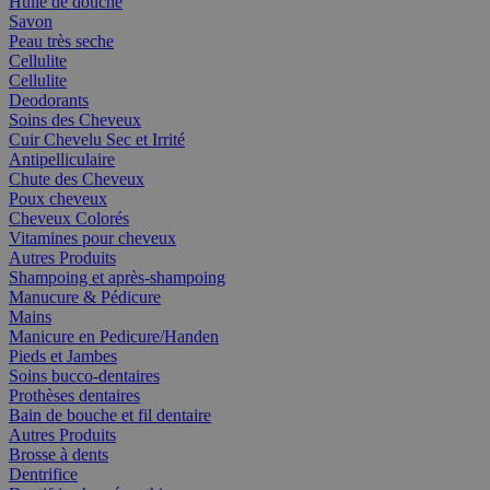
Huile de douche
Savon
Peau très seche
Cellulite
Cellulite
Deodorants
Soins des Cheveux
Cuir Chevelu Sec et Irrité
Antipelliculaire
Chute des Cheveux
Poux cheveux
Cheveux Colorés
Vitamines pour cheveux
Autres Produits
Shampoing et après-shampoing
Manucure & Pédicure
Mains
Manicure en Pedicure/Handen
Pieds et Jambes
Soins bucco-dentaires
Prothèses dentaires
Bain de bouche et fil dentaire
Autres Produits
Brosse à dents
Dentrifice