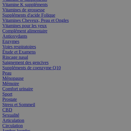
Vitamine K suppléments
Vitamines de grossesse
Suppléments d'acide Folique
Vitamines Cheveux, Peau et Ongles
Vitamines pour les yeux
Complément alimentaire
Antioxydants
Enzymes
Voies respiratoires
Étude et Examens
Rincage nasal
Saignement des gencives
Suppléments de coenzyme Q10
Peau
Ménopause
Mémoire
Comfort urinaire
Sport
Prostate
Stress et Sommeil
CBD
Sexualité
Articulation
Circulation
Jambes lourdes