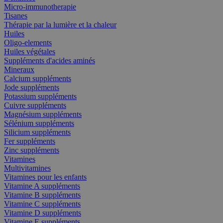
Micro-immunotherapie
Tisanes
Thérapie par la lumière et la chaleur
Huiles
Oligo-elements
Huiles végétales
Suppléments d'acides aminés
Mineraux
Calcium suppléments
Jode suppléments
Potassium suppléments
Cuivre suppléments
Magnésium suppléments
Sélénium suppléments
Silicium suppléments
Fer suppléments
Zinc suppléments
Vitamines
Multivitamines
Vitamines pour les enfants
Vitamine A suppléments
Vitamine B suppléments
Vitamine C suppléments
Vitamine D suppléments
Vitamine E suppléments