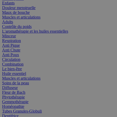
Enfants
Douleur menstruelle
Maux de bouche
Muscles et articulations
Adults
Contrôle du poids
L'aromathérapie et les huiles essentielles
Minceur
Respiration
Anti Pique
Anti Chute
Anti Poux
Circulation
Combination
Le bien-être
Huile essentiel
Muscles et articulations
Soins de la peau
Diffuseur
Fleur de Bach
Phytothérapie
Gemmothérapie
Homéopathie
Tubes Granules-Globuli
Dentifrice