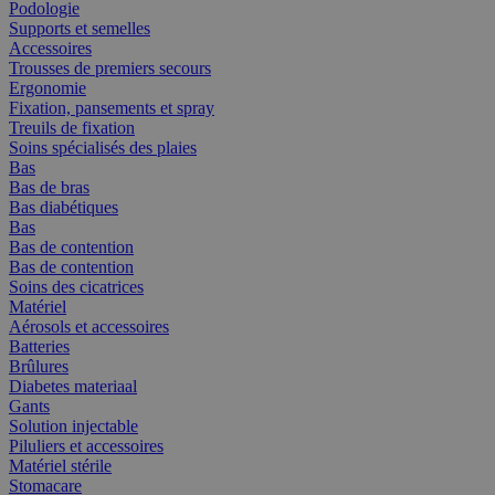
Podologie
Supports et semelles
Accessoires
Trousses de premiers secours
Ergonomie
Fixation, pansements et spray
Treuils de fixation
Soins spécialisés des plaies
Bas
Bas de bras
Bas diabétiques
Bas
Bas de contention
Bas de contention
Soins des cicatrices
Matériel
Aérosols et accessoires
Batteries
Brûlures
Diabetes materiaal
Gants
Solution injectable
Piluliers et accessoires
Matériel stérile
Stomacare