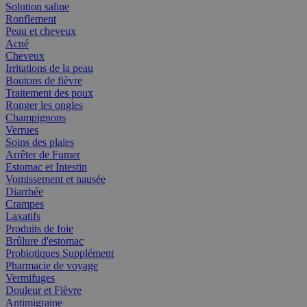
Solution saline
Ronflement
Peau et cheveux
Acné
Cheveux
Irritations de la peau
Boutons de fièvre
Traitement des poux
Ronger les ongles
Champignons
Verrues
Soins des plaies
Arrêter de Fumer
Estomac et Intestin
Vomissement et nausée
Diarrhée
Crampes
Laxatifs
Produits de foie
Brûlure d'estomac
Probiotiques Supplément
Pharmacie de voyage
Vermifuges
Douleur et Fièvre
Antimigraine