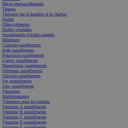
Micro-immunotherapie
Tisanes
Thérapie par la lumière et la chaleur
Huiles
Oligo-elements
Huiles végétales
Suppléments d'acides aminés
Mineraux
Calcium suppléments
Jode suppléments
Potassium suppléments
Cuivre suppléments
Magnésium suppléments
Sélénium suppléments
Silicium suppléments
Fer suppléments
Zinc suppléments
Vitamines
Multivitamines
Vitamines pour les enfants
Vitamine A suppléments
Vitamine B suppléments
Vitamine C suppléments
Vitamine D suppléments
Vitamine E suppléments