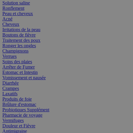
Solution saline
Ronflement
Peau et cheveux
Acné
Cheveux
Irritations de la peau
Boutons de fièvre
Traitement des poux
Ronger les ongles
Champignons
Verrues
Soins des plaies
Arrêter de Fumer
Estomac et Intestin
Vomissement et nausée
Diarrhée
Crampes
Laxatifs
Produits de foie
Brûlure d'estomac
Probiotiques Supplément
Pharmacie de voyage
Vermifuges
Douleur et Fièvre
Antimigraine