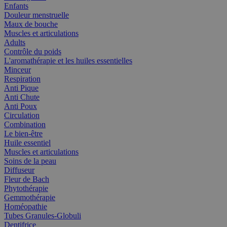
Enfants
Douleur menstruelle
Maux de bouche
Muscles et articulations
Adults
Contrôle du poids
L'aromathérapie et les huiles essentielles
Minceur
Respiration
Anti Pique
Anti Chute
Anti Poux
Circulation
Combination
Le bien-être
Huile essentiel
Muscles et articulations
Soins de la peau
Diffuseur
Fleur de Bach
Phytothérapie
Gemmothérapie
Homéopathie
Tubes Granules-Globuli
Dentifrice