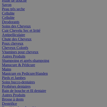
Huile de douche
Savon
Peau très seche
Cellulite
Cellulite
Deodorants
Soins des Cheveux
Cuir Chevelu Sec et Irrité
Antipelliculaire
Chute des Cheveux
Poux cheveux
Cheveux Colorés
Vitamines pour cheveux
Autres Produits
Shampoing et après-shampoing
Manucure & Pédicure
Mains
Manicure en Pedicure/Handen
Pieds et Jambes
Soins bucco-dentaires
Prothèses dentaires
Bain de bouche et fil dentaire
Autres Produits
Brosse à dents
Dentrifice