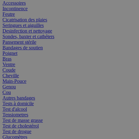
Accessoires
Incontinence
Feutre
Cicatrisation des plaies
Seringues et aiguilles
Desinfection et nettoyage
Sondes, baxter et cathéters
Pansement stérile
Bandages de soutien
Poignet
Bras
Ventre
Coude
Cheville
Main-Pouce
Genou
Cou
Autres bandages
Tests à domicile
Test d'alcool
Tensiometres
Test de masse grasse
Test de cholestérol
Test de drogue
Glucomètres