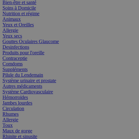
Bien-être et santé
Soins à Domicile
Nutrition et régime
Animaux
Yeux et Oreilles
Allergie
Yeux secs
Gouttes Oculaires Glaucome
Desinfections
Produits pour l'oreille
Contraceptie
Comdoms
Suppléments
Pilule du Lendemain
Système urinaire et prostate
Autres médicaments
Système Cardiovasculaire
Hémorroïdes
Jambes lourdes
Circulation
Rhumes
Allergie
Toux
Maux de gorge
Rhinite et sinusite