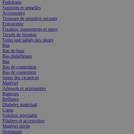
Podologie
Supports et semelles
Accessoires
Trousses de premiers secours
Ergonomie
Fixation, pansements et spray
Treuils de fixation
Soins spécialisés des plaies
Bas
Bas de bras
Bas diabétiques
Bas
Bas de contention
Bas de contention
Soins des cicatrices
Matériel
Aérosols et accessoires
Batteries
Brûlures
Diabetes materiaal
Gants
Solution injectable
Piluliers et accessoires
Matériel stérile
Stomacare