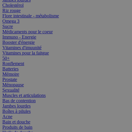
Cholestérol
Riz rouge
Flore intestinale - métabolisme
Omega 3
Sucre
Médicaments pour le coeur
Immuno - Energie
Booster d'énergie
Vitamines d'imuunité
Vitamines pour la faitgue
50+
Ronflement
Batteries
Mémoire
Prostate
Ménopause
Sexualité
Muscles et articulations
Bas de contention
Jambes lourdes
Boîtes à pilules
Acne
Bain et douche
Produits de bain