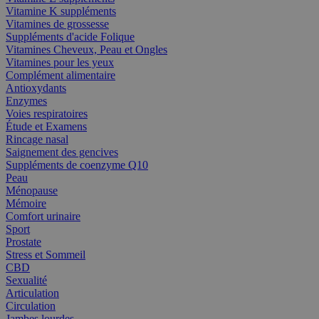
Vitamine K suppléments
Vitamines de grossesse
Suppléments d'acide Folique
Vitamines Cheveux, Peau et Ongles
Vitamines pour les yeux
Complément alimentaire
Antioxydants
Enzymes
Voies respiratoires
Étude et Examens
Rincage nasal
Saignement des gencives
Suppléments de coenzyme Q10
Peau
Ménopause
Mémoire
Comfort urinaire
Sport
Prostate
Stress et Sommeil
CBD
Sexualité
Articulation
Circulation
Jambes lourdes