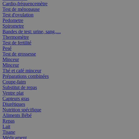
Cardio-fréquencemètre
Test de ménopause
Test d'ovulation
Pedometre
Spirometre
Bandes de test: urine, sang,....
Thermomètre
Test de fertilité
Pesé
Test de grossesse
Minceur
Minceur
Thé et café minceur
Préparations combinées
Coupe-faim
Substitut de repas
Ventre plat
Capteurs gras
Diurétiques
Nutrition spécifique
Aliments Bébé
Repas
Lait
Tisane
Médicament