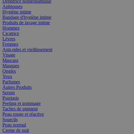
Dentifrice homéopathique
Aphtouses
Hygiène intime
Bandage d'hygiène intime
Produits de lavage intime
Hommes
Cicatrice
Lèvres
Femmes
Anti-rides et vieillissement
Visage
Mascara
Masques
Ongles
Yeux
Parfumes
Autres Produits
Serum
Psoriasis
Peeling et gommage
Taches de pigment
Peau rouge et réactive
Sourcils
Peau normal
Creme de nuit