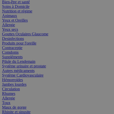
Bien-être et santé
Soins à Domicile
Nutrition et régime
Animaux
Yeux et Oreilles
Allergie
Yeux secs
Gouttes Oculaires Glaucome
Desinfections
Produits pour l'oreille
Contraceptie
Comdoms
Suppléments
Pilule du Lendemain
Système urinaire et prostate
Autres médicaments
Système Cardiovasculaire
Hémorroïdes
Jambes lourdes
Circulation
Rhumes
Allergie
Toux
Maux de gorge
Rhinite et sinusite