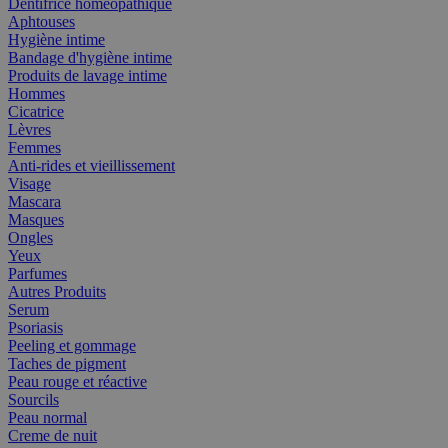
Dentifrice homéopathique
Aphtouses
Hygiène intime
Bandage d'hygiène intime
Produits de lavage intime
Hommes
Cicatrice
Lèvres
Femmes
Anti-rides et vieillissement
Visage
Mascara
Masques
Ongles
Yeux
Parfumes
Autres Produits
Serum
Psoriasis
Peeling et gommage
Taches de pigment
Peau rouge et réactive
Sourcils
Peau normal
Creme de nuit