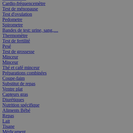
Cardio-fréquencemètre
Test de ménopause
Test d'ovulation
Pedometre
Spirometre
Bandes de test: urine, sang,....
Thermomètre
Test de fertilité
Pesé
Test de grossesse
Minceur
Minceur
Thé et café minceur
Préparations combinées
Coupe-faim
Substitut de repas
Ventre plat
Capteurs gras
Diurétiques
Nutrition spécifique
Aliments Bébé
Repas
Lait
Tisane
Médicament