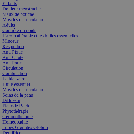
Enfants
Douleur menstruelle
Maux de bouche
Muscles et articulations
Adults
Contrôle du poids
L'aromathérapie et les huiles essentielles
Minceur
Respiration
Anti Pique
Anti Chute
Anti Poux
Circulation
Combination
Le bien-être
Huile essentiel
Muscles et articulations
Soins de la peau
Diffuseur
Fleur de Bach
Phytothérapie
Gemmothérapie
Homéopathie
Tubes Granules-Globuli
Dentifrice