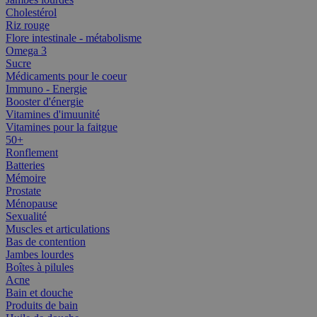
Cholestérol
Riz rouge
Flore intestinale - métabolisme
Omega 3
Sucre
Médicaments pour le coeur
Immuno - Energie
Booster d'énergie
Vitamines d'imuunité
Vitamines pour la faitgue
50+
Ronflement
Batteries
Mémoire
Prostate
Ménopause
Sexualité
Muscles et articulations
Bas de contention
Jambes lourdes
Boîtes à pilules
Acne
Bain et douche
Produits de bain