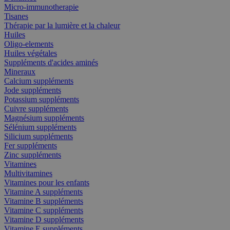
Micro-immunotherapie
Tisanes
Thérapie par la lumière et la chaleur
Huiles
Oligo-elements
Huiles végétales
Suppléments d'acides aminés
Mineraux
Calcium suppléments
Jode suppléments
Potassium suppléments
Cuivre suppléments
Magnésium suppléments
Sélénium suppléments
Silicium suppléments
Fer suppléments
Zinc suppléments
Vitamines
Multivitamines
Vitamines pour les enfants
Vitamine A suppléments
Vitamine B suppléments
Vitamine C suppléments
Vitamine D suppléments
Vitamine E suppléments