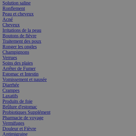
Solution saline
Ronflement
Peau et cheveux
Acné
Cheveux
Irritations de la peau
Boutons de fièvre
Traitement des poux
Ronger les ongles
Champignons
Verrues
Soins des plaies
Arrêter de Fumer
Estomac et Intestin
Vomissement et nausée
Diarrhée
Crampes
Laxatifs
Produits de foie
Brûlure d'estomac
Probiotiques Supplément
Pharmacie de voyage
Vermifuges
Douleur et Fièvre
Antimigraine