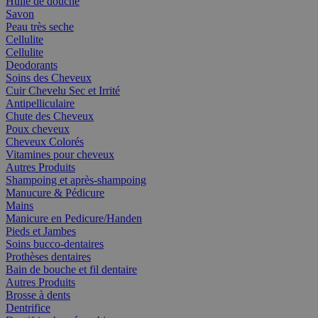
Huile de douche
Savon
Peau très seche
Cellulite
Cellulite
Deodorants
Soins des Cheveux
Cuir Chevelu Sec et Irrité
Antipelliculaire
Chute des Cheveux
Poux cheveux
Cheveux Colorés
Vitamines pour cheveux
Autres Produits
Shampoing et après-shampoing
Manucure & Pédicure
Mains
Manicure en Pedicure/Handen
Pieds et Jambes
Soins bucco-dentaires
Prothèses dentaires
Bain de bouche et fil dentaire
Autres Produits
Brosse à dents
Dentrifice