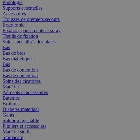
Podologie
Supports et semelles
Accessoires
Trousses de premiers secours
Ergonomie
Fixation, pansements et spray
Treuils de fixation
Soins spécialisés des plaies
Bas
Bas de bras
Bas diabétiques
Bas
Bas de contention
Bas de contention
Soins des cicatrices
Matériel
Aérosols et accessoires
Batteries
Brûlures
Diabetes materiaal
Gants
Solution injectable
Piluliers et accessoires
Matériel stérile
Stomacare