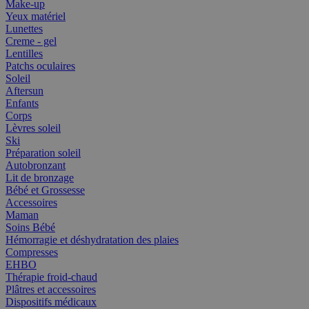
Make-up
Yeux matériel
Lunettes
Creme - gel
Lentilles
Patchs oculaires
Soleil
Aftersun
Enfants
Corps
Lèvres soleil
Ski
Préparation soleil
Autobronzant
Lit de bronzage
Bébé et Grossesse
Accessoires
Maman
Soins Bébé
Hémorragie et déshydratation des plaies
Compresses
EHBO
Thérapie froid-chaud
Plâtres et accessoires
Dispositifs médicaux