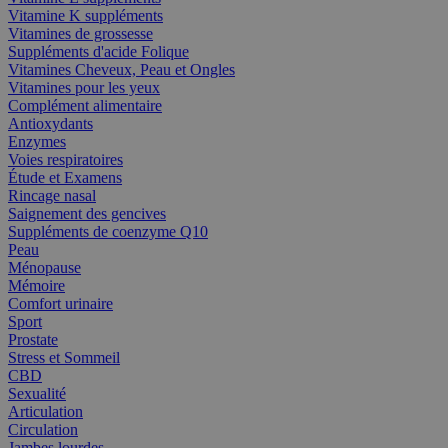
Vitamine K suppléments
Vitamines de grossesse
Suppléments d'acide Folique
Vitamines Cheveux, Peau et Ongles
Vitamines pour les yeux
Complément alimentaire
Antioxydants
Enzymes
Voies respiratoires
Étude et Examens
Rincage nasal
Saignement des gencives
Suppléments de coenzyme Q10
Peau
Ménopause
Mémoire
Comfort urinaire
Sport
Prostate
Stress et Sommeil
CBD
Sexualité
Articulation
Circulation
Jambes lourdes