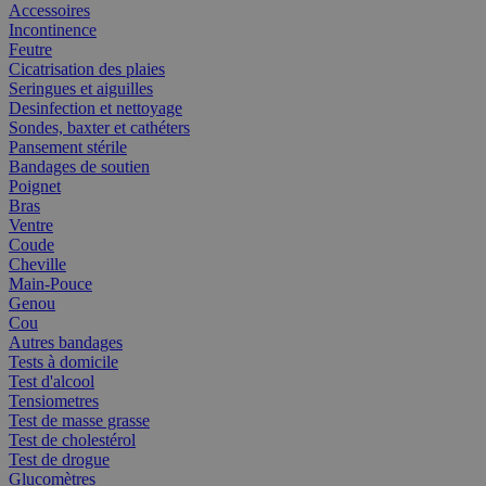
Accessoires
Incontinence
Feutre
Cicatrisation des plaies
Seringues et aiguilles
Desinfection et nettoyage
Sondes, baxter et cathéters
Pansement stérile
Bandages de soutien
Poignet
Bras
Ventre
Coude
Cheville
Main-Pouce
Genou
Cou
Autres bandages
Tests à domicile
Test d'alcool
Tensiometres
Test de masse grasse
Test de cholestérol
Test de drogue
Glucomètres