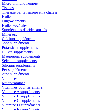
Micro-immunotherapie
Tisanes
Thérapie par la lumière et la chaleur
Huiles
Oligo-elements
Huiles végétales
Suppléments d'acides aminés
Mineraux
Calcium suppléments
Jode suppléments
Potassium suppléments
Cuivre suppléments
Magnésium suppléments
Sélénium suppléments
Silicium suppléments
Fer suppléments
Zinc suppléments
Vitamines
Multivitamines
Vitamines pour les enfants
Vitamine A suppléments
Vitamine B suppléments
Vitamine C suppléments
Vitamine D suppléments
Vitamine E suppléments