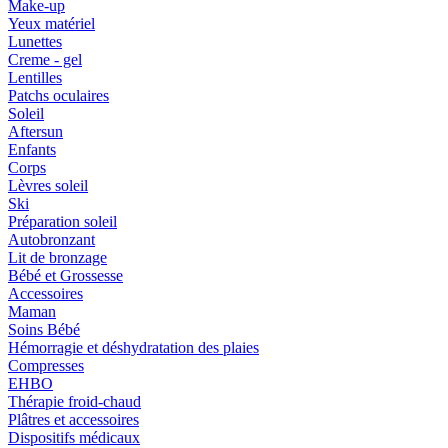
Make-up
Yeux matériel
Lunettes
Creme - gel
Lentilles
Patchs oculaires
Soleil
Aftersun
Enfants
Corps
Lèvres soleil
Ski
Préparation soleil
Autobronzant
Lit de bronzage
Bébé et Grossesse
Accessoires
Maman
Soins Bébé
Hémorragie et déshydratation des plaies
Compresses
EHBO
Thérapie froid-chaud
Plâtres et accessoires
Dispositifs médicaux