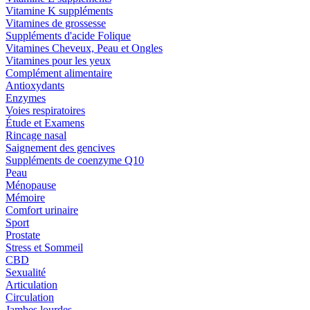
Vitamine K suppléments
Vitamines de grossesse
Suppléments d'acide Folique
Vitamines Cheveux, Peau et Ongles
Vitamines pour les yeux
Complément alimentaire
Antioxydants
Enzymes
Voies respiratoires
Étude et Examens
Rincage nasal
Saignement des gencives
Suppléments de coenzyme Q10
Peau
Ménopause
Mémoire
Comfort urinaire
Sport
Prostate
Stress et Sommeil
CBD
Sexualité
Articulation
Circulation
Jambes lourdes