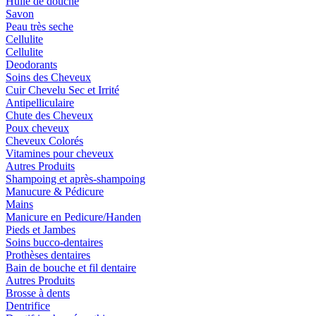
Huile de douche
Savon
Peau très seche
Cellulite
Cellulite
Deodorants
Soins des Cheveux
Cuir Chevelu Sec et Irrité
Antipelliculaire
Chute des Cheveux
Poux cheveux
Cheveux Colorés
Vitamines pour cheveux
Autres Produits
Shampoing et après-shampoing
Manucure & Pédicure
Mains
Manicure en Pedicure/Handen
Pieds et Jambes
Soins bucco-dentaires
Prothèses dentaires
Bain de bouche et fil dentaire
Autres Produits
Brosse à dents
Dentrifice