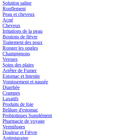
Solution saline
Ronflement
Peau et cheveux
Acné
Cheveux
Irritations de la peau
Boutons de fièvre
Traitement des poux
Ronger les ongles
Champignons
Verrues
Soins des plaies
Arrêter de Fumer
Estomac et Intestin
Vomissement et nausée
Diarrhée
Crampes
Laxatifs
Produits de foie
Brûlure d'estomac
Probiotiques Supplément
Pharmacie de voyage
Vermifuges
Douleur et Fièvre
Antimigraine