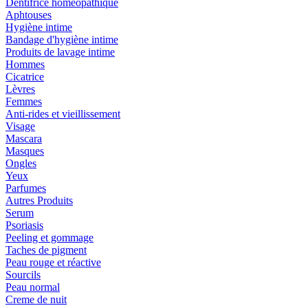
Dentifrice homéopathique
Aphtouses
Hygiène intime
Bandage d'hygiène intime
Produits de lavage intime
Hommes
Cicatrice
Lèvres
Femmes
Anti-rides et vieillissement
Visage
Mascara
Masques
Ongles
Yeux
Parfumes
Autres Produits
Serum
Psoriasis
Peeling et gommage
Taches de pigment
Peau rouge et réactive
Sourcils
Peau normal
Creme de nuit