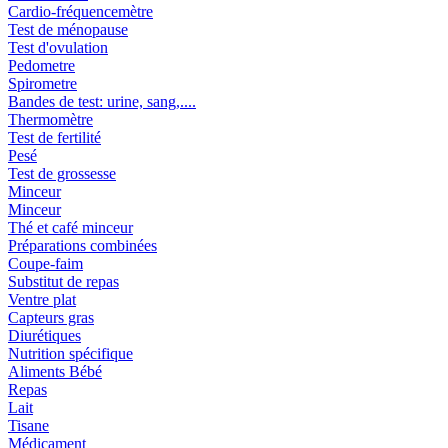
Cardio-fréquencemètre
Test de ménopause
Test d'ovulation
Pedometre
Spirometre
Bandes de test: urine, sang,....
Thermomètre
Test de fertilité
Pesé
Test de grossesse
Minceur
Minceur
Thé et café minceur
Préparations combinées
Coupe-faim
Substitut de repas
Ventre plat
Capteurs gras
Diurétiques
Nutrition spécifique
Aliments Bébé
Repas
Lait
Tisane
Médicament