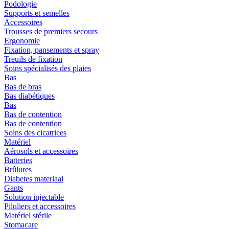
Podologie
Supports et semelles
Accessoires
Trousses de premiers secours
Ergonomie
Fixation, pansements et spray
Treuils de fixation
Soins spécialisés des plaies
Bas
Bas de bras
Bas diabétiques
Bas
Bas de contention
Bas de contention
Soins des cicatrices
Matériel
Aérosols et accessoires
Batteries
Brûlures
Diabetes materiaal
Gants
Solution injectable
Piluliers et accessoires
Matériel stérile
Stomacare