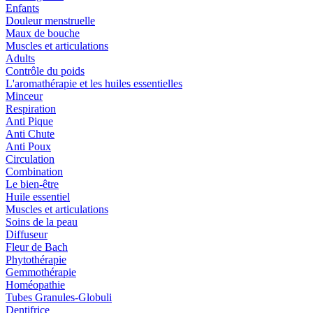
Enfants
Douleur menstruelle
Maux de bouche
Muscles et articulations
Adults
Contrôle du poids
L'aromathérapie et les huiles essentielles
Minceur
Respiration
Anti Pique
Anti Chute
Anti Poux
Circulation
Combination
Le bien-être
Huile essentiel
Muscles et articulations
Soins de la peau
Diffuseur
Fleur de Bach
Phytothérapie
Gemmothérapie
Homéopathie
Tubes Granules-Globuli
Dentifrice