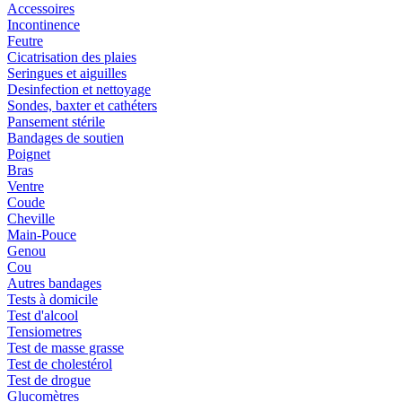
Accessoires
Incontinence
Feutre
Cicatrisation des plaies
Seringues et aiguilles
Desinfection et nettoyage
Sondes, baxter et cathéters
Pansement stérile
Bandages de soutien
Poignet
Bras
Ventre
Coude
Cheville
Main-Pouce
Genou
Cou
Autres bandages
Tests à domicile
Test d'alcool
Tensiometres
Test de masse grasse
Test de cholestérol
Test de drogue
Glucomètres