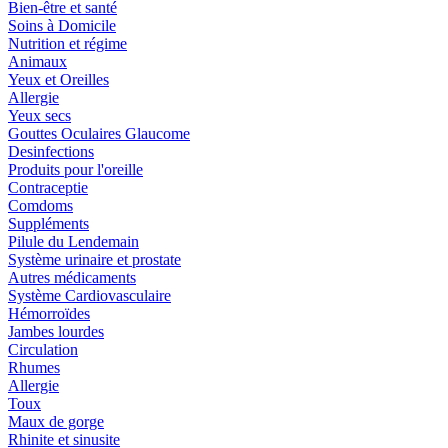
Bien-être et santé
Soins à Domicile
Nutrition et régime
Animaux
Yeux et Oreilles
Allergie
Yeux secs
Gouttes Oculaires Glaucome
Desinfections
Produits pour l'oreille
Contraceptie
Comdoms
Suppléments
Pilule du Lendemain
Système urinaire et prostate
Autres médicaments
Système Cardiovasculaire
Hémorroïdes
Jambes lourdes
Circulation
Rhumes
Allergie
Toux
Maux de gorge
Rhinite et sinusite