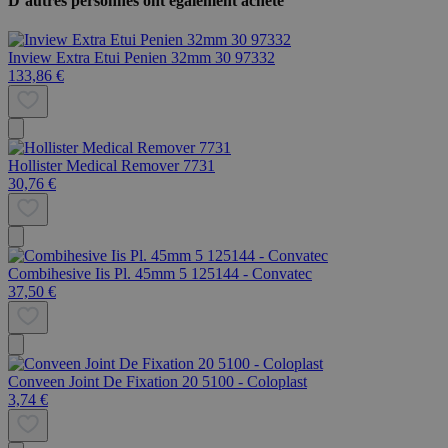
D’autres personnes ont également acheté
Inview Extra Etui Penien 32mm 30 97332
133,86 €
Hollister Medical Remover 7731
30,76 €
Combihesive Iis Pl. 45mm 5 125144 - Convatec
37,50 €
Conveen Joint De Fixation 20 5100 - Coloplast
3,74 €