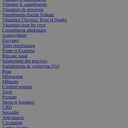
Vitamine K suppléments
Vitamines de grossesse
Suppléments d'acide Folique
Vitamines Cheveux, Peau et Ongles
Vitamines pour les yeux
Complément alimentaire
Antioxydants
Enzymes
Voies respiratoires
Étude et Examens
Rincage nasal
Saignement des gencives
Suppléments de coenzyme Q10
Peau
Ménopause
Mémoire
Comfort urinaire
Sport
Prostate
Stress et Sommeil
CBD
Sexualité
Articulation
Circulation
Jambes lourdes