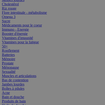
Cholestérol
Riz rouge
Flore intestinale - métabolisme
Omega 3
Sucre
Médicaments pour le coeur
Immuno - Energie
Booster d'énergie
Vitamines d'imuunité
Vitamines pour la faitgue
50+
Ronflement
Batteries
Mémoire
Prostate
Ménopause
Sexualité
Muscles et articulations
Bas de contention
Jambes lourdes
Boîtes à pilules
Acne
Bain et douche
Produits de bain