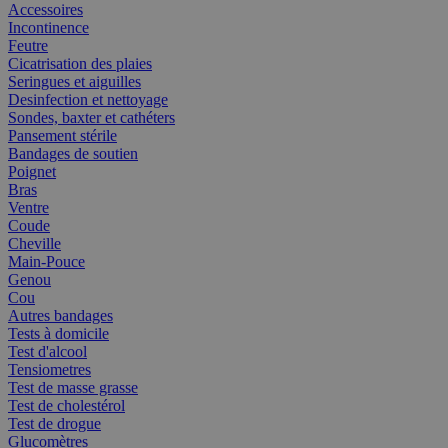
Accessoires
Incontinence
Feutre
Cicatrisation des plaies
Seringues et aiguilles
Desinfection et nettoyage
Sondes, baxter et cathéters
Pansement stérile
Bandages de soutien
Poignet
Bras
Ventre
Coude
Cheville
Main-Pouce
Genou
Cou
Autres bandages
Tests à domicile
Test d'alcool
Tensiometres
Test de masse grasse
Test de cholestérol
Test de drogue
Glucomètres