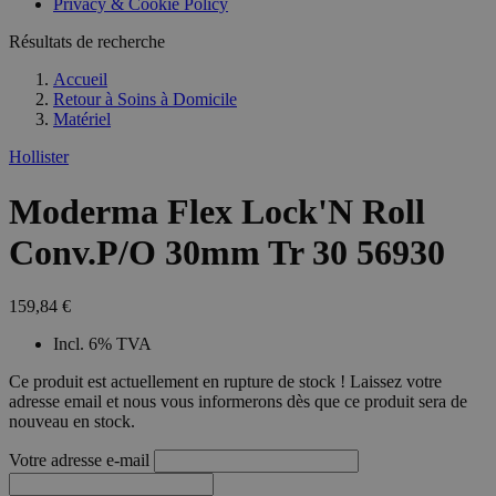
Privacy & Cookie Policy
combineren to
veel versc
gebruikerssess
Microsoft
analytische
Résultats de recherche
waardoor 
doeleinden.
kunnen w
gevolgd.
Accueil
Retour à
Soins à Domicile
Matériel
Hollister
Moderma Flex Lock'N Roll
Conv.P/O 30mm Tr 30 56930
159,84 €
Incl. 6% TVA
Ce produit est actuellement en rupture de stock ! Laissez votre
adresse email et nous vous informerons dès que ce produit sera de
nouveau en stock.
Votre adresse e-mail