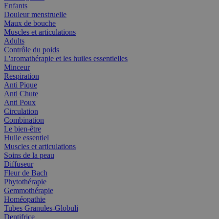
Enfants
Douleur menstruelle
Maux de bouche
Muscles et articulations
Adults
Contrôle du poids
L'aromathérapie et les huiles essentielles
Minceur
Respiration
Anti Pique
Anti Chute
Anti Poux
Circulation
Combination
Le bien-être
Huile essentiel
Muscles et articulations
Soins de la peau
Diffuseur
Fleur de Bach
Phytothérapie
Gemmothérapie
Homéopathie
Tubes Granules-Globuli
Dentifrice