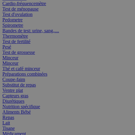
Cardio-fréquencemètre
Test de ménopause
Test d'ovulation
Pedometre
Spirometre
Bandes de test: urine, sang,....
Thermomètre
Test de fertilité
Pesé
Test de grossesse
Minceur
Minceur
Thé et café minceur
Préparations combinées
Coupe-faim
Substitut de repas
Ventre plat
Capteurs gras
Diurétiques
Nutrition spécifique
Aliments Bébé
Repas
Lait
Tisane
Médicament