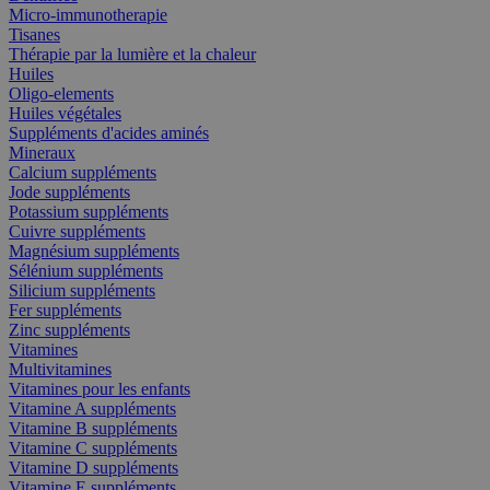
Micro-immunotherapie
Tisanes
Thérapie par la lumière et la chaleur
Huiles
Oligo-elements
Huiles végétales
Suppléments d'acides aminés
Mineraux
Calcium suppléments
Jode suppléments
Potassium suppléments
Cuivre suppléments
Magnésium suppléments
Sélénium suppléments
Silicium suppléments
Fer suppléments
Zinc suppléments
Vitamines
Multivitamines
Vitamines pour les enfants
Vitamine A suppléments
Vitamine B suppléments
Vitamine C suppléments
Vitamine D suppléments
Vitamine E suppléments