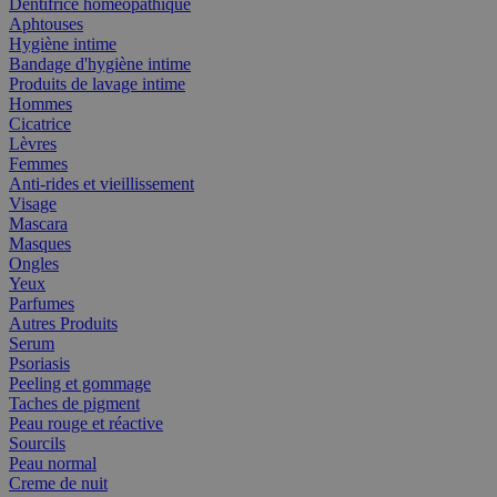
Dentifrice homéopathique
Aphtouses
Hygiène intime
Bandage d'hygiène intime
Produits de lavage intime
Hommes
Cicatrice
Lèvres
Femmes
Anti-rides et vieillissement
Visage
Mascara
Masques
Ongles
Yeux
Parfumes
Autres Produits
Serum
Psoriasis
Peeling et gommage
Taches de pigment
Peau rouge et réactive
Sourcils
Peau normal
Creme de nuit