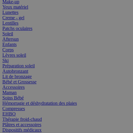
Make-up
Yeux matériel
Lunettes
Creme - gel
Lentilles
Patchs oculaires
Soleil
Aftersun
Enfants
Corps
Lèvres soleil
Ski
Préparation soleil
Autobronzant
Lit de bronzage
Bébé et Grossesse
Accessoires
Maman
Soins Bébé
Hémorragie et déshydratation des plaies
Compresses
EHBO
Thérapie froid-chaud
Plâtres et accessoires
Dispositifs médicaux