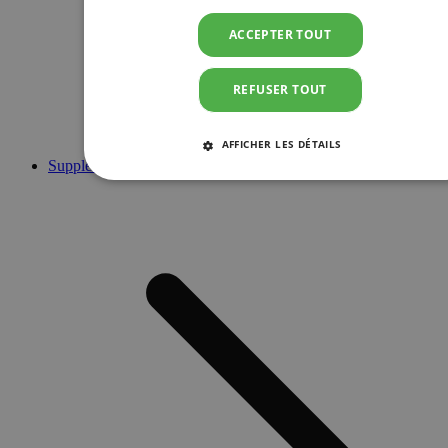
ACCEPTER TOUT
REFUSER TOUT
AFFICHER LES DÉTAILS
Suppléments
STRICTEMENT NÉCESSAIRES
PERFORMANCE
CIBLAGE
FONCTIONNALITÉ
Strictement nécessaires
Performance
Ciblage
Fonctionnalité
Les cookies strictement nécessaires habilitent des