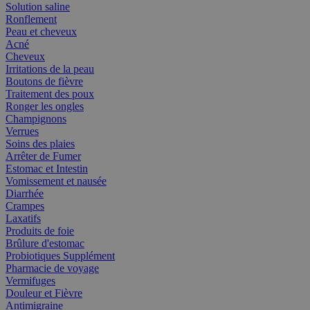
Solution saline
Ronflement
Peau et cheveux
Acné
Cheveux
Irritations de la peau
Boutons de fièvre
Traitement des poux
Ronger les ongles
Champignons
Verrues
Soins des plaies
Arrêter de Fumer
Estomac et Intestin
Vomissement et nausée
Diarrhée
Crampes
Laxatifs
Produits de foie
Brûlure d'estomac
Probiotiques Supplément
Pharmacie de voyage
Vermifuges
Douleur et Fièvre
Antimigraine