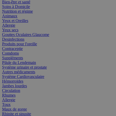
Bien-être et santé
Soins à Domicile
Nutrition et régime
Animaux
Yeux et Oreilles
Allergie
Yeux secs
Gouttes Oculaires Glaucome
Desinfections
Produits pour l'oreille
Contraceptie
Comdoms
Suppléments
Pilule du Lendemain
Système urinaire et prostate
Autres médicaments
Système Cardiovasculaire
Hémorroïdes
Jambes lourdes
Circulation
Rhumes
Allergie
Toux
Maux de gorge
Rhinite et sinusite