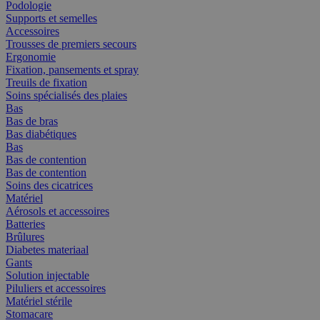
Podologie
Supports et semelles
Accessoires
Trousses de premiers secours
Ergonomie
Fixation, pansements et spray
Treuils de fixation
Soins spécialisés des plaies
Bas
Bas de bras
Bas diabétiques
Bas
Bas de contention
Bas de contention
Soins des cicatrices
Matériel
Aérosols et accessoires
Batteries
Brûlures
Diabetes materiaal
Gants
Solution injectable
Piluliers et accessoires
Matériel stérile
Stomacare