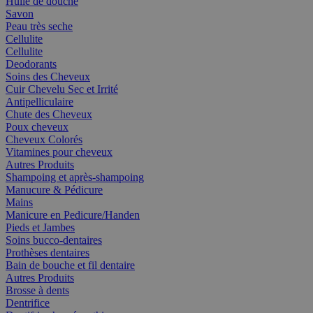
Huile de douche
Savon
Peau très seche
Cellulite
Cellulite
Deodorants
Soins des Cheveux
Cuir Chevelu Sec et Irrité
Antipelliculaire
Chute des Cheveux
Poux cheveux
Cheveux Colorés
Vitamines pour cheveux
Autres Produits
Shampoing et après-shampoing
Manucure & Pédicure
Mains
Manicure en Pedicure/Handen
Pieds et Jambes
Soins bucco-dentaires
Prothèses dentaires
Bain de bouche et fil dentaire
Autres Produits
Brosse à dents
Dentrifice