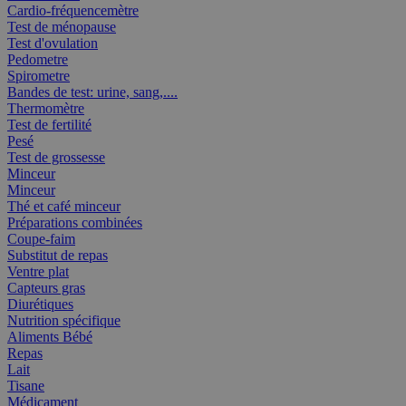
Cardio-fréquencemètre
Test de ménopause
Test d'ovulation
Pedometre
Spirometre
Bandes de test: urine, sang,....
Thermomètre
Test de fertilité
Pesé
Test de grossesse
Minceur
Minceur
Thé et café minceur
Préparations combinées
Coupe-faim
Substitut de repas
Ventre plat
Capteurs gras
Diurétiques
Nutrition spécifique
Aliments Bébé
Repas
Lait
Tisane
Médicament