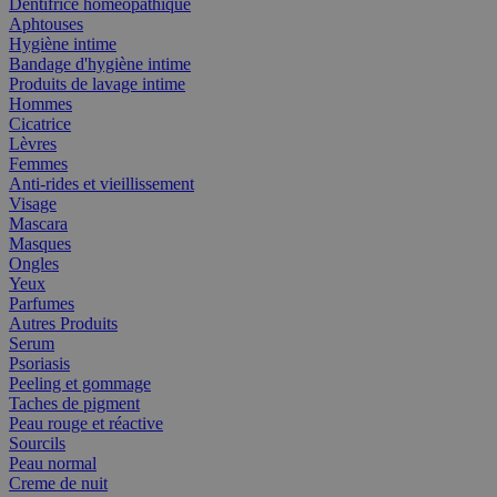
Dentifrice homéopathique
Aphtouses
Hygiène intime
Bandage d'hygiène intime
Produits de lavage intime
Hommes
Cicatrice
Lèvres
Femmes
Anti-rides et vieillissement
Visage
Mascara
Masques
Ongles
Yeux
Parfumes
Autres Produits
Serum
Psoriasis
Peeling et gommage
Taches de pigment
Peau rouge et réactive
Sourcils
Peau normal
Creme de nuit