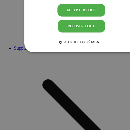
ACCEPTER TOUT
REFUSER TOUT
AFFICHER LES DÉTAILS
Suppléments
STRICTEMENT NÉCESSAIRES
PERFORMANCE
CIBLAGE
FONCTIONNALITÉ
Strictement nécessaires
Performance
Ciblage
Fonctionnalité
Les cookies strictement nécessaires habilitent des