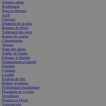
Solution saline
Ronflement
Peau et cheveux
Acné
Cheveux
Irritations de la peau
Boutons de fièvre
Traitement des poux
Ronger les ongles
Champignons
Verrues
Soins des plaies
Arrêter de Fumer
Estomac et Intestin
Vomissement et nausée
Diarrhée
Crampes
Laxatifs
Produits de foie
Brûlure d'estomac
Probiotiques Supplément
Pharmacie de voyage
Vermifuges
Douleur et Fièvre
Antimigraine