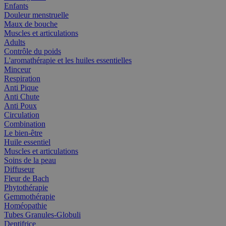
Enfants
Douleur menstruelle
Maux de bouche
Muscles et articulations
Adults
Contrôle du poids
L'aromathérapie et les huiles essentielles
Minceur
Respiration
Anti Pique
Anti Chute
Anti Poux
Circulation
Combination
Le bien-être
Huile essentiel
Muscles et articulations
Soins de la peau
Diffuseur
Fleur de Bach
Phytothérapie
Gemmothérapie
Homéopathie
Tubes Granules-Globuli
Dentifrice