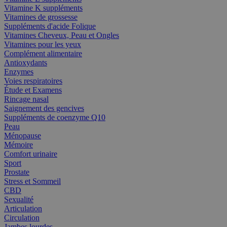
Vitamine K suppléments
Vitamines de grossesse
Suppléments d'acide Folique
Vitamines Cheveux, Peau et Ongles
Vitamines pour les yeux
Complément alimentaire
Antioxydants
Enzymes
Voies respiratoires
Étude et Examens
Rincage nasal
Saignement des gencives
Suppléments de coenzyme Q10
Peau
Ménopause
Mémoire
Comfort urinaire
Sport
Prostate
Stress et Sommeil
CBD
Sexualité
Articulation
Circulation
Jambes lourdes