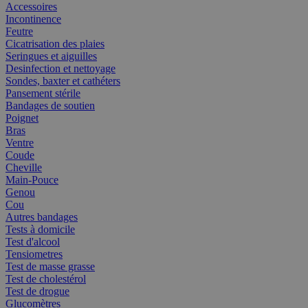
Accessoires
Incontinence
Feutre
Cicatrisation des plaies
Seringues et aiguilles
Desinfection et nettoyage
Sondes, baxter et cathéters
Pansement stérile
Bandages de soutien
Poignet
Bras
Ventre
Coude
Cheville
Main-Pouce
Genou
Cou
Autres bandages
Tests à domicile
Test d'alcool
Tensiometres
Test de masse grasse
Test de cholestérol
Test de drogue
Glucomètres