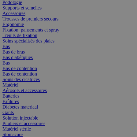
Podologie
Supports et semelles
Accessoires
Trousses de premiers secours
Ergonomie
Fixation, pansements et spray
Treuils de fixation
Soins spécialisés des plaies
Bas
Bas de bras
Bas diabétiques
Bas
Bas de contention
Bas de contention
Soins des cicatrices
Matériel
Aérosols et accessoires
Batteries
Brûlures
Diabetes materiaal
Gants
Solution injectable
Piluliers et accessoires
Matériel stérile
Stomacare