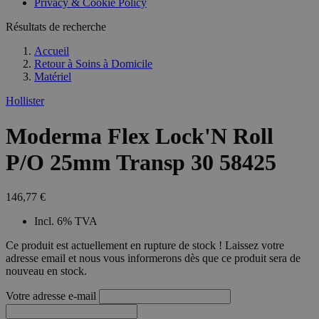
Privacy & Cookie Policy
combineren to
veel versc
gebruikerssess
Microsoft
analytische
Résultats de recherche
waardoor 
doeleinden.
kunnen w
gevolgd.
Accueil
Retour à
Soins à Domicile
Matériel
Hollister
Moderma Flex Lock'N Roll
P/O 25mm Transp 30 58425
146,77 €
Incl. 6% TVA
Ce produit est actuellement en rupture de stock ! Laissez votre
adresse email et nous vous informerons dès que ce produit sera de
nouveau en stock.
Votre adresse e-mail