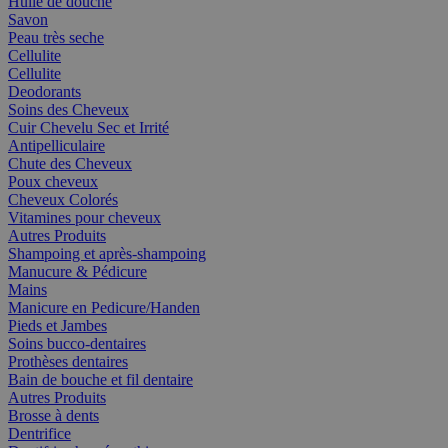
Huile de douche
Savon
Peau très seche
Cellulite
Cellulite
Deodorants
Soins des Cheveux
Cuir Chevelu Sec et Irrité
Antipelliculaire
Chute des Cheveux
Poux cheveux
Cheveux Colorés
Vitamines pour cheveux
Autres Produits
Shampoing et après-shampoing
Manucure & Pédicure
Mains
Manicure en Pedicure/Handen
Pieds et Jambes
Soins bucco-dentaires
Prothèses dentaires
Bain de bouche et fil dentaire
Autres Produits
Brosse à dents
Dentrifice