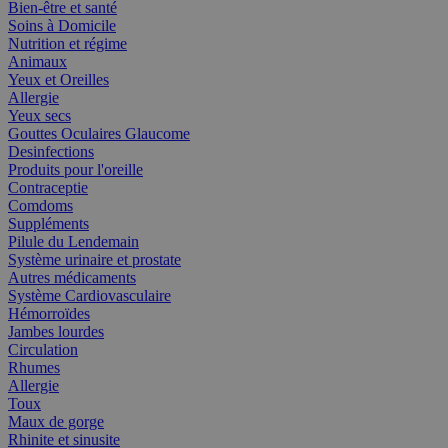
Bien-être et santé
Soins à Domicile
Nutrition et régime
Animaux
Yeux et Oreilles
Allergie
Yeux secs
Gouttes Oculaires Glaucome
Desinfections
Produits pour l'oreille
Contraceptie
Comdoms
Suppléments
Pilule du Lendemain
Système urinaire et prostate
Autres médicaments
Système Cardiovasculaire
Hémorroïdes
Jambes lourdes
Circulation
Rhumes
Allergie
Toux
Maux de gorge
Rhinite et sinusite