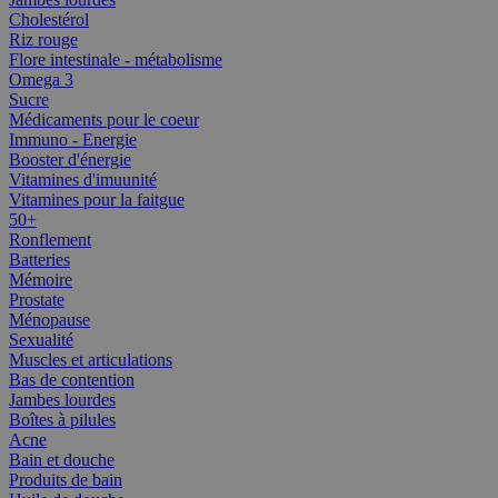
Cholestérol
Riz rouge
Flore intestinale - métabolisme
Omega 3
Sucre
Médicaments pour le coeur
Immuno - Energie
Booster d'énergie
Vitamines d'imuunité
Vitamines pour la faitgue
50+
Ronflement
Batteries
Mémoire
Prostate
Ménopause
Sexualité
Muscles et articulations
Bas de contention
Jambes lourdes
Boîtes à pilules
Acne
Bain et douche
Produits de bain