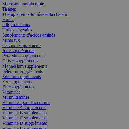
Micro-immunotherapie
Tisanes
Thérapie par la lumière et la chaleur
Huiles
Oligo-elements
Huiles végétales
Suppléments d'acides aminés
Mineraux
Calcium suppléments
Jode suppléments
Potassium suppléments
Cuivre suppléments
Magnésium suppléments
Sélénium suppléments
Silicium suppléments
Fer suppléments
Zinc suppléments
Vitamines
Multivitamines
Vitamines pour les enfants
Vitamine A suppléments
Vitamine B suppléments
Vitamine C suppléments
Vitamine D suppléments
Vitamine E suppléments