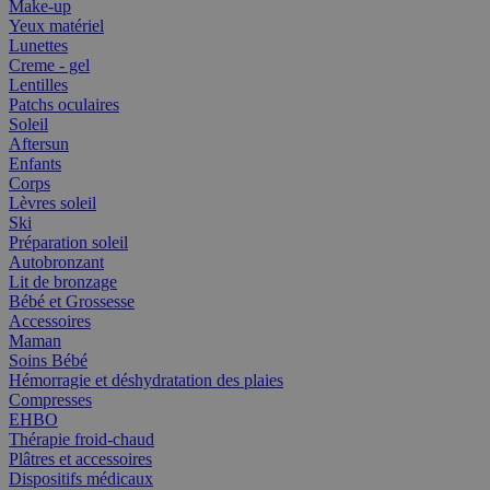
Make-up
Yeux matériel
Lunettes
Creme - gel
Lentilles
Patchs oculaires
Soleil
Aftersun
Enfants
Corps
Lèvres soleil
Ski
Préparation soleil
Autobronzant
Lit de bronzage
Bébé et Grossesse
Accessoires
Maman
Soins Bébé
Hémorragie et déshydratation des plaies
Compresses
EHBO
Thérapie froid-chaud
Plâtres et accessoires
Dispositifs médicaux