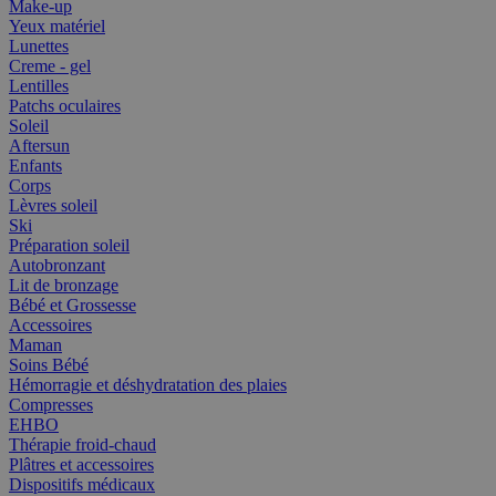
Make-up
Yeux matériel
Lunettes
Creme - gel
Lentilles
Patchs oculaires
Soleil
Aftersun
Enfants
Corps
Lèvres soleil
Ski
Préparation soleil
Autobronzant
Lit de bronzage
Bébé et Grossesse
Accessoires
Maman
Soins Bébé
Hémorragie et déshydratation des plaies
Compresses
EHBO
Thérapie froid-chaud
Plâtres et accessoires
Dispositifs médicaux