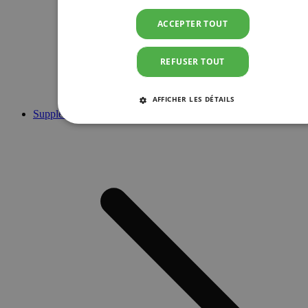
ACCEPTER TOUT
REFUSER TOUT
AFFICHER LES DÉTAILS
Suppléments
STRICTEMENT NÉCESSAIRES
PERFORMANCE
CIBLAGE
FONCTIONNALITÉ
Strictement nécessaires
Performance
Ciblage
Fonctionnalité
Les cookies strictement nécessaires habilitent des