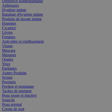
Dentifrice homéopathique
Aphtouses
Hygiène intime
Bandage d'hygiène intime
Produits de lavage intime
Hommes
Cicatrice
Lèvres
Femmes
Anti-rides et vieillissement
Visage
Mascara
Masques
Ongles
Yeux
Parfumes
Autres Produits
Serum
Psoriasis
Peeling et gommage
Taches de pigment
Peau rouge et réactive
Sourcils
Peau normal
Creme de nuit