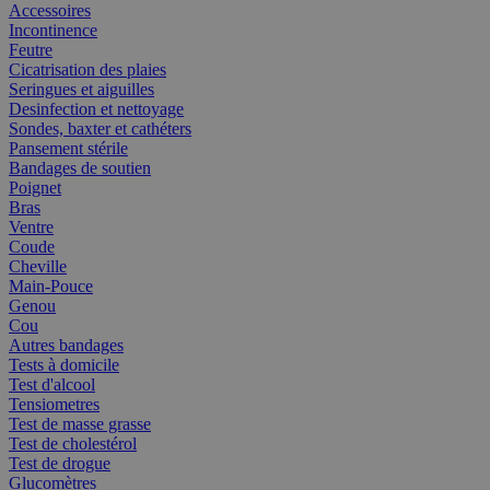
Accessoires
Incontinence
Feutre
Cicatrisation des plaies
Seringues et aiguilles
Desinfection et nettoyage
Sondes, baxter et cathéters
Pansement stérile
Bandages de soutien
Poignet
Bras
Ventre
Coude
Cheville
Main-Pouce
Genou
Cou
Autres bandages
Tests à domicile
Test d'alcool
Tensiometres
Test de masse grasse
Test de cholestérol
Test de drogue
Glucomètres