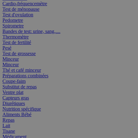
Cardio-fréquencemètre
Test de ménopause
Test d'ovulation
Pedometre
Spirometre
Bandes de test: urine, sang,....
Thermomètre
Test de fertilité
Pesé
Test de grossesse
Minceur
Minceur
Thé et café minceur
Préparations combinées
Coupe-faim
Substitut de repas
Ventre plat
Capteurs gras
Diurétiques
Nutrition spécifique
Aliments Bébé
Repas
Lait
Tisane
Médicament