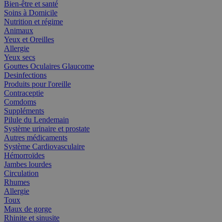
Bien-être et santé
Soins à Domicile
Nutrition et régime
Animaux
Yeux et Oreilles
Allergie
Yeux secs
Gouttes Oculaires Glaucome
Desinfections
Produits pour l'oreille
Contraceptie
Comdoms
Suppléments
Pilule du Lendemain
Système urinaire et prostate
Autres médicaments
Système Cardiovasculaire
Hémorroïdes
Jambes lourdes
Circulation
Rhumes
Allergie
Toux
Maux de gorge
Rhinite et sinusite