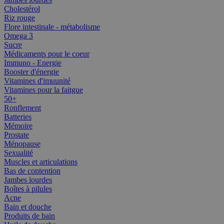
Cholestérol
Riz rouge
Flore intestinale - métabolisme
Omega 3
Sucre
Médicaments pour le coeur
Immuno - Energie
Booster d'énergie
Vitamines d'imuunité
Vitamines pour la faitgue
50+
Ronflement
Batteries
Mémoire
Prostate
Ménopause
Sexualité
Muscles et articulations
Bas de contention
Jambes lourdes
Boîtes à pilules
Acne
Bain et douche
Produits de bain