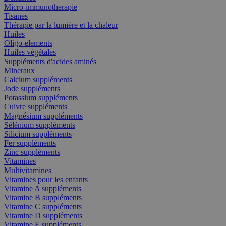
Micro-immunotherapie
Tisanes
Thérapie par la lumière et la chaleur
Huiles
Oligo-elements
Huiles végétales
Suppléments d'acides aminés
Mineraux
Calcium suppléments
Jode suppléments
Potassium suppléments
Cuivre suppléments
Magnésium suppléments
Sélénium suppléments
Silicium suppléments
Fer suppléments
Zinc suppléments
Vitamines
Multivitamines
Vitamines pour les enfants
Vitamine A suppléments
Vitamine B suppléments
Vitamine C suppléments
Vitamine D suppléments
Vitamine E suppléments