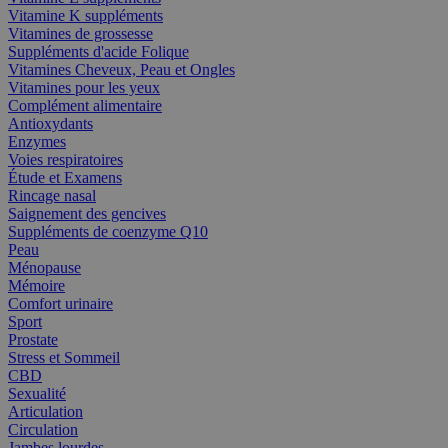
Vitamine K suppléments
Vitamines de grossesse
Suppléments d'acide Folique
Vitamines Cheveux, Peau et Ongles
Vitamines pour les yeux
Complément alimentaire
Antioxydants
Enzymes
Voies respiratoires
Étude et Examens
Rincage nasal
Saignement des gencives
Suppléments de coenzyme Q10
Peau
Ménopause
Mémoire
Comfort urinaire
Sport
Prostate
Stress et Sommeil
CBD
Sexualité
Articulation
Circulation
Jambes lourdes