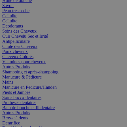
Huile de douche
Savon
Peau très seche
Cellulite
Cellulite
Deodorants
Soins des Cheveux
Cuir Chevelu Sec et Irrité
Antipelliculaire
Chute des Cheveux
Poux cheveux
Cheveux Colorés
Vitamines pour cheveux
Autres Produits
Shampoing et après-shampoing
Manucure & Pédicure
Mains
Manicure en Pedicure/Handen
Pieds et Jambes
Soins bucco-dentaires
Prothèses dentaires
Bain de bouche et fil dentaire
Autres Produits
Brosse à dents
Dentrifice