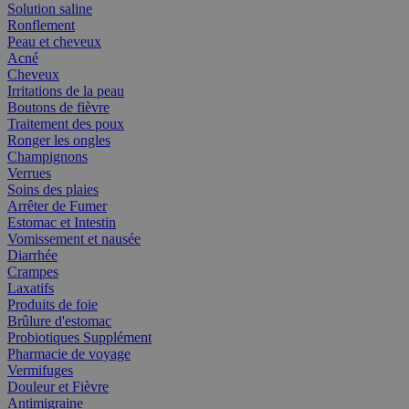
Solution saline
Ronflement
Peau et cheveux
Acné
Cheveux
Irritations de la peau
Boutons de fièvre
Traitement des poux
Ronger les ongles
Champignons
Verrues
Soins des plaies
Arrêter de Fumer
Estomac et Intestin
Vomissement et nausée
Diarrhée
Crampes
Laxatifs
Produits de foie
Brûlure d'estomac
Probiotiques Supplément
Pharmacie de voyage
Vermifuges
Douleur et Fièvre
Antimigraine