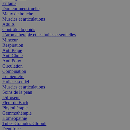
Enfants
Douleur menstruelle
Maux de bouche
Muscles et articulations
Adults
Contrôle du poids
L'aromathérapie et les huiles essentielles
Minceur
Respiration
Anti Pique
Anti Chute
Anti Poux
Circulation
Combination
Le bien-être
Huile essentiel
Muscles et articulations
Soins de la peau
Diffuseur
Fleur de Bach
Phytothérapie
Gemmothérapie
Homéopathie
Tubes Granules-Globuli
Dentifrice