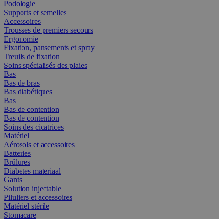
Podologie
Supports et semelles
Accessoires
Trousses de premiers secours
Ergonomie
Fixation, pansements et spray
Treuils de fixation
Soins spécialisés des plaies
Bas
Bas de bras
Bas diabétiques
Bas
Bas de contention
Bas de contention
Soins des cicatrices
Matériel
Aérosols et accessoires
Batteries
Brûlures
Diabetes materiaal
Gants
Solution injectable
Piluliers et accessoires
Matériel stérile
Stomacare