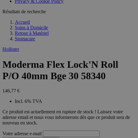
Privacy & Cookie Policy
combineren to
veel versc
gebruikerssess
Microsoft
analytische
Résultats de recherche
waardoor 
doeleinden.
kunnen w
gevolgd.
Accueil
Soins à Domicile
Retour à
Matériel
Stomacare
Hollister
Moderma Flex Lock'N Roll
P/O 40mm Bge 30 58340
146,77 €
Incl. 6% TVA
Ce produit est actuellement en rupture de stock ! Laissez votre
adresse email et nous vous informerons dès que ce produit sera de
nouveau en stock.
Votre adresse e-mail