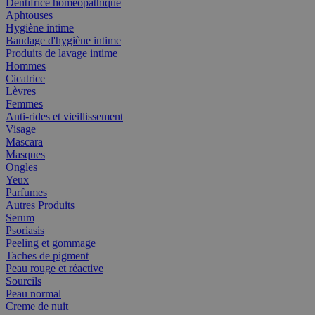
Dentifrice homéopathique
Aphtouses
Hygiène intime
Bandage d'hygiène intime
Produits de lavage intime
Hommes
Cicatrice
Lèvres
Femmes
Anti-rides et vieillissement
Visage
Mascara
Masques
Ongles
Yeux
Parfumes
Autres Produits
Serum
Psoriasis
Peeling et gommage
Taches de pigment
Peau rouge et réactive
Sourcils
Peau normal
Creme de nuit