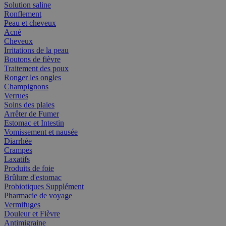
Solution saline
Ronflement
Peau et cheveux
Acné
Cheveux
Irritations de la peau
Boutons de fièvre
Traitement des poux
Ronger les ongles
Champignons
Verrues
Soins des plaies
Arrêter de Fumer
Estomac et Intestin
Vomissement et nausée
Diarrhée
Crampes
Laxatifs
Produits de foie
Brûlure d'estomac
Probiotiques Supplément
Pharmacie de voyage
Vermifuges
Douleur et Fièvre
Antimigraine