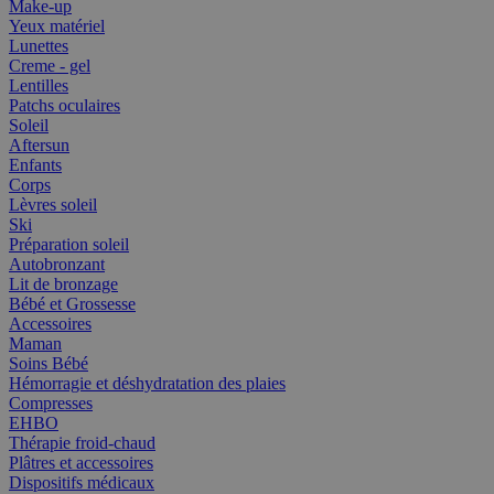
Make-up
Yeux matériel
Lunettes
Creme - gel
Lentilles
Patchs oculaires
Soleil
Aftersun
Enfants
Corps
Lèvres soleil
Ski
Préparation soleil
Autobronzant
Lit de bronzage
Bébé et Grossesse
Accessoires
Maman
Soins Bébé
Hémorragie et déshydratation des plaies
Compresses
EHBO
Thérapie froid-chaud
Plâtres et accessoires
Dispositifs médicaux