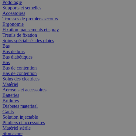
Podologie
Supports et semelles
Accessoires
Trousses de premiers secours
Ergonomie
Fixation, pansements et spray
Treuils de fixation
Soins spécialisés des plaies
Bas
Bas de bras
Bas diabétiques
Bas
Bas de contention
Bas de contention
Soins des cicatrices
Matériel
Aérosols et accessoires
Batteries
Brûlures
Diabetes materiaal
Gants
Solution injectable
Piluliers et accessoires
Matériel stérile
Stomacare