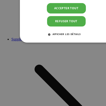
ACCEPTER TOUT
REFUSER TOUT
AFFICHER LES DÉTAILS
Suppléments
STRICTEMENT NÉCESSAIRES
PERFORMANCE
CIBLAGE
FONCTIONNALITÉ
Strictement nécessaires
Performance
Ciblage
Fonctionnalité
Les cookies strictement nécessaires habilitent des