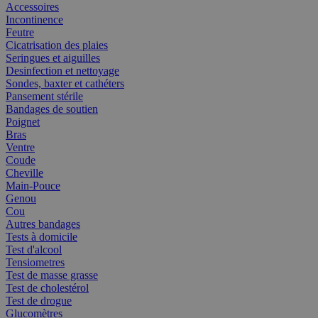
Accessoires
Incontinence
Feutre
Cicatrisation des plaies
Seringues et aiguilles
Desinfection et nettoyage
Sondes, baxter et cathéters
Pansement stérile
Bandages de soutien
Poignet
Bras
Ventre
Coude
Cheville
Main-Pouce
Genou
Cou
Autres bandages
Tests à domicile
Test d'alcool
Tensiometres
Test de masse grasse
Test de cholestérol
Test de drogue
Glucomètres