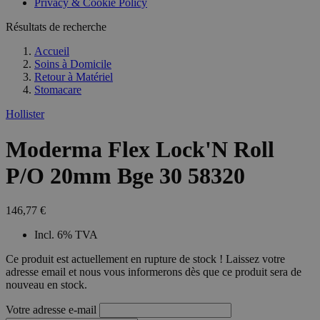
Privacy & Cookie Policy
combineren to
veel versc
gebruikerssess
Microsoft
analytische
Résultats de recherche
waardoor 
doeleinden.
kunnen w
gevolgd.
Accueil
Soins à Domicile
Retour à
Matériel
Stomacare
Hollister
Moderma Flex Lock'N Roll
P/O 20mm Bge 30 58320
146,77 €
Incl. 6% TVA
Ce produit est actuellement en rupture de stock ! Laissez votre
adresse email et nous vous informerons dès que ce produit sera de
nouveau en stock.
Votre adresse e-mail