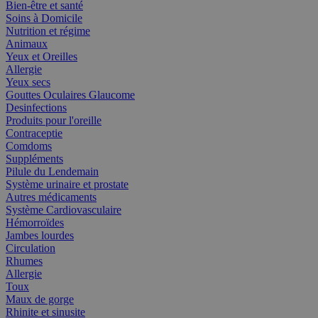
Bien-être et santé
Soins à Domicile
Nutrition et régime
Animaux
Yeux et Oreilles
Allergie
Yeux secs
Gouttes Oculaires Glaucome
Desinfections
Produits pour l'oreille
Contraceptie
Comdoms
Suppléments
Pilule du Lendemain
Système urinaire et prostate
Autres médicaments
Système Cardiovasculaire
Hémorroïdes
Jambes lourdes
Circulation
Rhumes
Allergie
Toux
Maux de gorge
Rhinite et sinusite