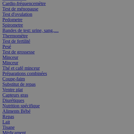
Cardio-fréquencemètre
Test de ménopause
Test d'ovulation
Pedometre
Spirometre
Bandes de test: urine, sang,....
Thermomètre
Test de fertilité
Pesé
Test de grossesse
Minceur
Minceur
Thé et café minceur
Préparations combinées
Coupe-faim
Substitut de repas
Ventre plat
Capteurs gras
Diurétiques
Nutrition spécifique
Aliments Bébé
Repas
Lait
Tisane
Médicament