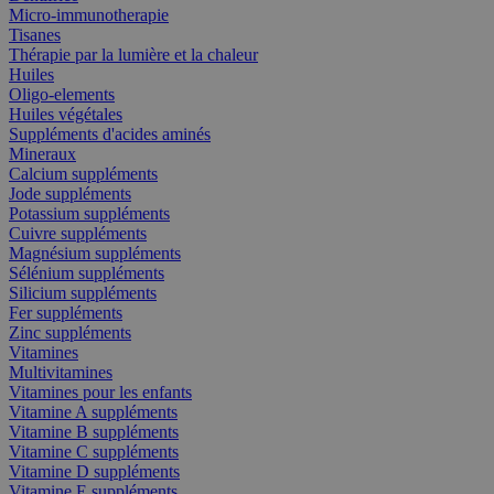
Micro-immunotherapie
Tisanes
Thérapie par la lumière et la chaleur
Huiles
Oligo-elements
Huiles végétales
Suppléments d'acides aminés
Mineraux
Calcium suppléments
Jode suppléments
Potassium suppléments
Cuivre suppléments
Magnésium suppléments
Sélénium suppléments
Silicium suppléments
Fer suppléments
Zinc suppléments
Vitamines
Multivitamines
Vitamines pour les enfants
Vitamine A suppléments
Vitamine B suppléments
Vitamine C suppléments
Vitamine D suppléments
Vitamine E suppléments