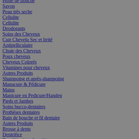
Huile de douche
Savon
Peau très seche
Cellulite
Cellulite
Deodorants
Soins des Cheveux
Cuir Chevelu Sec et Irrité
Antipelliculaire
Chute des Cheveux
Poux cheveux
Cheveux Colorés
Vitamines pour cheveux
Autres Produits
Shampoing et après-shampoing
Manucure & Pédicure
Mains
Manicure en Pedicure/Handen
Pieds et Jambes
Soins bucco-dentaires
Prothèses dentaires
Bain de bouche et fil dentaire
Autres Produits
Brosse à dents
Dentrifice