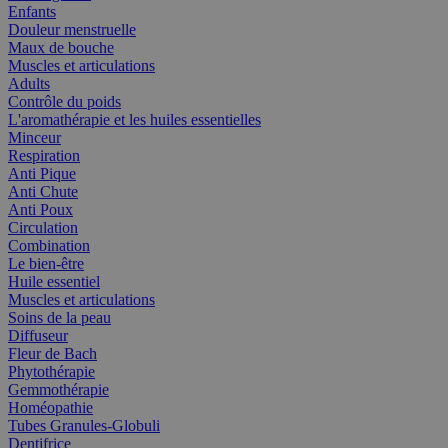
Enfants
Douleur menstruelle
Maux de bouche
Muscles et articulations
Adults
Contrôle du poids
L'aromathérapie et les huiles essentielles
Minceur
Respiration
Anti Pique
Anti Chute
Anti Poux
Circulation
Combination
Le bien-être
Huile essentiel
Muscles et articulations
Soins de la peau
Diffuseur
Fleur de Bach
Phytothérapie
Gemmothérapie
Homéopathie
Tubes Granules-Globuli
Dentifrice