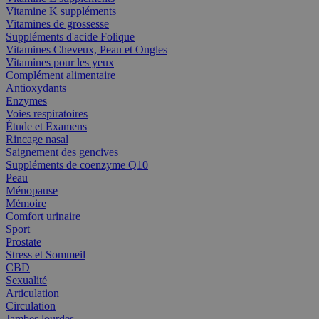
Vitamine K suppléments
Vitamines de grossesse
Suppléments d'acide Folique
Vitamines Cheveux, Peau et Ongles
Vitamines pour les yeux
Complément alimentaire
Antioxydants
Enzymes
Voies respiratoires
Étude et Examens
Rincage nasal
Saignement des gencives
Suppléments de coenzyme Q10
Peau
Ménopause
Mémoire
Comfort urinaire
Sport
Prostate
Stress et Sommeil
CBD
Sexualité
Articulation
Circulation
Jambes lourdes