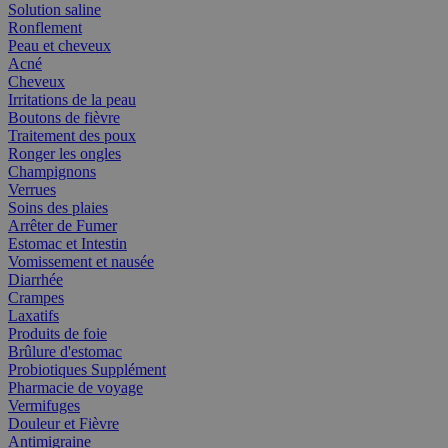
Solution saline
Ronflement
Peau et cheveux
Acné
Cheveux
Irritations de la peau
Boutons de fièvre
Traitement des poux
Ronger les ongles
Champignons
Verrues
Soins des plaies
Arrêter de Fumer
Estomac et Intestin
Vomissement et nausée
Diarrhée
Crampes
Laxatifs
Produits de foie
Brûlure d'estomac
Probiotiques Supplément
Pharmacie de voyage
Vermifuges
Douleur et Fièvre
Antimigraine