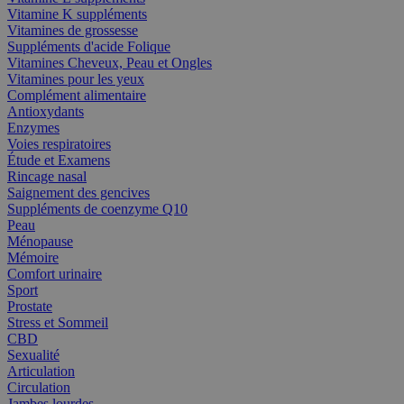
Vitamine K suppléments
Vitamines de grossesse
Suppléments d'acide Folique
Vitamines Cheveux, Peau et Ongles
Vitamines pour les yeux
Complément alimentaire
Antioxydants
Enzymes
Voies respiratoires
Étude et Examens
Rincage nasal
Saignement des gencives
Suppléments de coenzyme Q10
Peau
Ménopause
Mémoire
Comfort urinaire
Sport
Prostate
Stress et Sommeil
CBD
Sexualité
Articulation
Circulation
Jambes lourdes