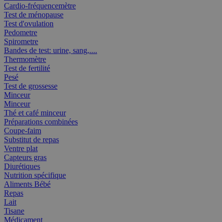
Cardio-fréquencemètre
Test de ménopause
Test d'ovulation
Pedometre
Spirometre
Bandes de test: urine, sang,....
Thermomètre
Test de fertilité
Pesé
Test de grossesse
Minceur
Minceur
Thé et café minceur
Préparations combinées
Coupe-faim
Substitut de repas
Ventre plat
Capteurs gras
Diurétiques
Nutrition spécifique
Aliments Bébé
Repas
Lait
Tisane
Médicament