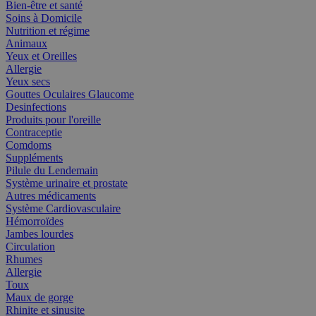
Bien-être et santé
Soins à Domicile
Nutrition et régime
Animaux
Yeux et Oreilles
Allergie
Yeux secs
Gouttes Oculaires Glaucome
Desinfections
Produits pour l'oreille
Contraceptie
Comdoms
Suppléments
Pilule du Lendemain
Système urinaire et prostate
Autres médicaments
Système Cardiovasculaire
Hémorroïdes
Jambes lourdes
Circulation
Rhumes
Allergie
Toux
Maux de gorge
Rhinite et sinusite