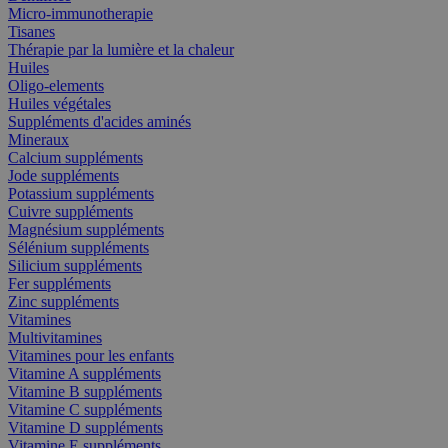
Micro-immunotherapie
Tisanes
Thérapie par la lumière et la chaleur
Huiles
Oligo-elements
Huiles végétales
Suppléments d'acides aminés
Mineraux
Calcium suppléments
Jode suppléments
Potassium suppléments
Cuivre suppléments
Magnésium suppléments
Sélénium suppléments
Silicium suppléments
Fer suppléments
Zinc suppléments
Vitamines
Multivitamines
Vitamines pour les enfants
Vitamine A suppléments
Vitamine B suppléments
Vitamine C suppléments
Vitamine D suppléments
Vitamine E suppléments