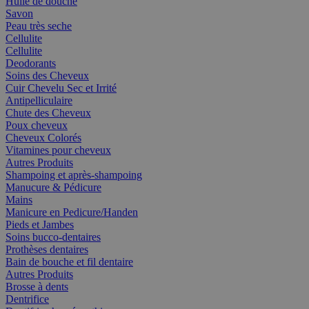
Huile de douche
Savon
Peau très seche
Cellulite
Cellulite
Deodorants
Soins des Cheveux
Cuir Chevelu Sec et Irrité
Antipelliculaire
Chute des Cheveux
Poux cheveux
Cheveux Colorés
Vitamines pour cheveux
Autres Produits
Shampoing et après-shampoing
Manucure & Pédicure
Mains
Manicure en Pedicure/Handen
Pieds et Jambes
Soins bucco-dentaires
Prothèses dentaires
Bain de bouche et fil dentaire
Autres Produits
Brosse à dents
Dentrifice