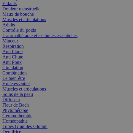
Enfants
Douleur menstruelle
Maux de bouche
Muscles et articulations
Adults
Contrôle du poids
L'aromathérapie et les huiles essentielles
Minceur
Respiration
Anti Pique
Anti Chute
Anti Poux
Circulation
Combination
Le bien-être
Huile essentiel
Muscles et articulations
Soins de la peau
Diffuseur
Fleur de Bach
Phytothérapie
Gemmothérapie
Homéopathie
Tubes Granules-Globuli
Dentifrice