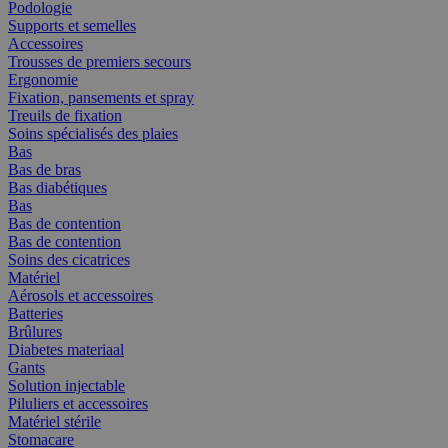
Podologie
Supports et semelles
Accessoires
Trousses de premiers secours
Ergonomie
Fixation, pansements et spray
Treuils de fixation
Soins spécialisés des plaies
Bas
Bas de bras
Bas diabétiques
Bas
Bas de contention
Bas de contention
Soins des cicatrices
Matériel
Aérosols et accessoires
Batteries
Brûlures
Diabetes materiaal
Gants
Solution injectable
Piluliers et accessoires
Matériel stérile
Stomacare