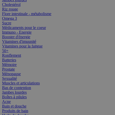
Cholestérol
Riz rouge
Flore intestinale - métabolisme
Omega 3
Sucre
Médicaments pour le coeur
Immuno - Energie
Booster d'énergie
Vitamines d'imuunité
Vitamines pour la faitgue
50+
Ronflement
Batteries
Mémoire
Prostate
Ménopause
Sexualité
Muscles et articulations
Bas de contention
Jambes lourdes
Boîtes à pilules
Acne
Bain et douche
Produits de bain