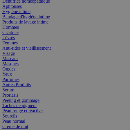
Dentifrice homéopathique
Aphtouses
Hygiène intime
Bandage d'hygiène intime
Produits de lavage intime
Hommes
Cicatrice
Lèvres
Femmes
Anti-rides et vieillissement
Visage
Mascara
Masques
Ongles
Yeux
Parfumes
Autres Produits
Serum
Psoriasis
Peeling et gommage
Taches de pigment
Peau rouge et réactive
Sourcils
Peau normal
Creme de nuit