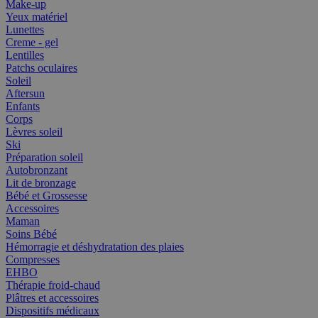
Make-up
Yeux matériel
Lunettes
Creme - gel
Lentilles
Patchs oculaires
Soleil
Aftersun
Enfants
Corps
Lèvres soleil
Ski
Préparation soleil
Autobronzant
Lit de bronzage
Bébé et Grossesse
Accessoires
Maman
Soins Bébé
Hémorragie et déshydratation des plaies
Compresses
EHBO
Thérapie froid-chaud
Plâtres et accessoires
Dispositifs médicaux