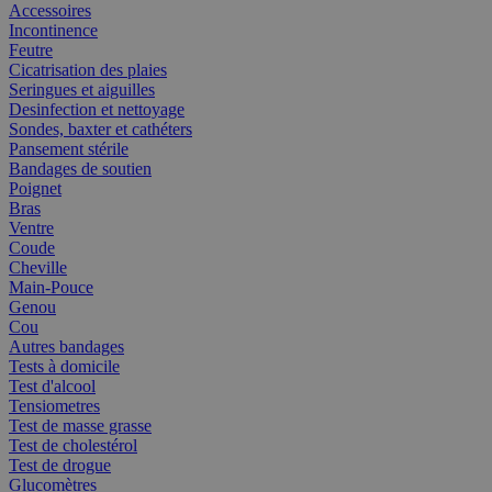
Accessoires
Incontinence
Feutre
Cicatrisation des plaies
Seringues et aiguilles
Desinfection et nettoyage
Sondes, baxter et cathéters
Pansement stérile
Bandages de soutien
Poignet
Bras
Ventre
Coude
Cheville
Main-Pouce
Genou
Cou
Autres bandages
Tests à domicile
Test d'alcool
Tensiometres
Test de masse grasse
Test de cholestérol
Test de drogue
Glucomètres