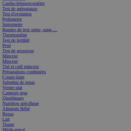
Cardio-fréquencemètre
Test de ménopause
Test d'ovulation
Pedometre
Spirometre
Bandes de test: urine, sang,....
Thermomètre
Test de fertilité
Pesé
Test de grossesse
Minceur
Minceur
Thé et café minceur
Préparations combinées
Coupe-faim
Substitut de repas
Ventre plat
Capteurs gras
Diurétiques
Nutrition spécifique
Aliments Bébé
Repas
Lait
Tisane
Médicament