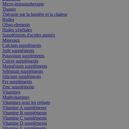
Micro-immunotherapie
Tisanes
Thérapie par la lumière et la chaleur
Huiles
Oligo-elements
Huiles végétales
Suppléments d'acides aminés
Mineraux
Calcium suppléments
Jode suppléments
Potassium suppléments
Cuivre suppléments
Magnésium suppléments
Sélénium suppléments
Silicium suppléments
Fer suppléments
Zinc suppléments
Vitamines
Multivitamines
Vitamines pour les enfants
Vitamine A suppléments
Vitamine B suppléments
Vitamine C suppléments
Vitamine D suppléments
Vitamine E suppléments