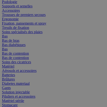
Podologie
Supports et semelles
Accessoires
Trousses de premiers secours
Ergonomie
Fixation, pansements et spray
Treuils de fixation
Soins spécialisés des plaies
Bas
Bas de bras
Bas diabétiques
Bas
Bas de contention
Bas de contention
Soins des cicatrices
Matériel
Aérosols et accessoires
Batteries
Brûlures
Diabetes materiaal
Gants
Solution injectable
Piluliers et accessoires
Matériel stérile
Stomacare