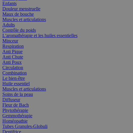
Enfants
Douleur menstruelle
Maux de bouche
Muscles et articulations
Adults
Contrôle du poids
L'aromathérapie et les huiles essentielles
Minceur
Respiration
Anti Pique
Anti Chute
Anti Poux
Circulation
Combination
Le bien-être
Huile essentiel
Muscles et articulations
Soins de la peau
Diffuseur
Fleur de Bach
Phytothérapie
Gemmothérapie
Homéopathie
Tubes Granules-Globuli
Dentifrice