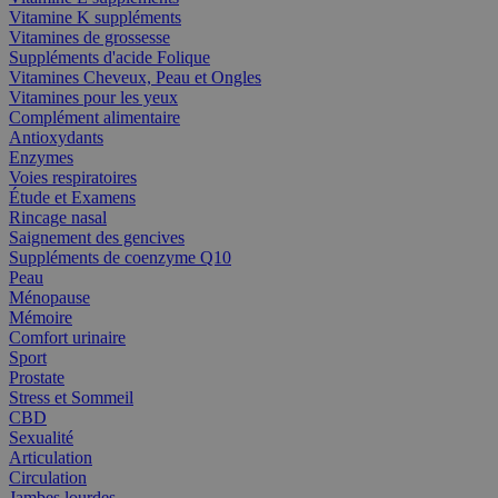
Vitamine K suppléments
Vitamines de grossesse
Suppléments d'acide Folique
Vitamines Cheveux, Peau et Ongles
Vitamines pour les yeux
Complément alimentaire
Antioxydants
Enzymes
Voies respiratoires
Étude et Examens
Rincage nasal
Saignement des gencives
Suppléments de coenzyme Q10
Peau
Ménopause
Mémoire
Comfort urinaire
Sport
Prostate
Stress et Sommeil
CBD
Sexualité
Articulation
Circulation
Jambes lourdes