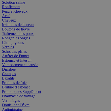
Solution saline
Ronflement
Peau et cheveux
Acné
Cheveux
Irritations de la peau
Boutons de fièvre
Traitement des poux
Ronger les ongles
Champignons
Verrues
Soins des plaies
Arrêter de Fumer
Estomac et Intestin
Vomissement et nausée
Diarrhée
Crampes
Laxatifs
Produits de foie
Brûlure d'estomac
Probiotiques Supplément
Pharmacie de voyage
Vermifuges
Douleur et Fièvre
Antimigraine