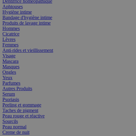
Dentifrice homéopathique
Aphtouses
Hygiène intime
Bandage d'hygiène intime
Produits de lavage intime
Hommes
Cicatrice
Lèvres
Femmes
Anti-rides et vieillissement
Visage
Mascara
Masques
Ongles
Yeux
Parfumes
Autres Produits
Serum
Psoriasis
Peeling et gommage
Taches de pigment
Peau rouge et réactive
Sourcils
Peau normal
Creme de nuit