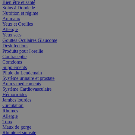
Bien-être et santé
Soins à Domicile
Nutrition et régime
Animaux
Yeux et Oreilles
Allergie
Yeux secs
Gouttes Oculaires Glaucome
Desinfections
Produits pour l'oreille
Contraceptie
Comdoms
Suppléments
Pilule du Lendemain
Système urinaire et prostate
Autres médicaments
Système Cardiovasculaire
Hémorroïdes
Jambes lourdes
Circulation
Rhumes
Allergie
Toux
Maux de gorge
Rhinite et sinusite