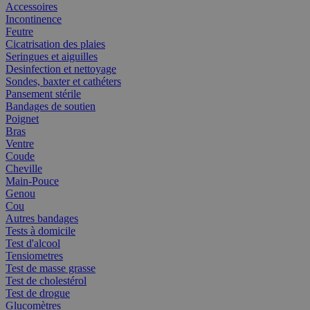
Accessoires
Incontinence
Feutre
Cicatrisation des plaies
Seringues et aiguilles
Desinfection et nettoyage
Sondes, baxter et cathéters
Pansement stérile
Bandages de soutien
Poignet
Bras
Ventre
Coude
Cheville
Main-Pouce
Genou
Cou
Autres bandages
Tests à domicile
Test d'alcool
Tensiometres
Test de masse grasse
Test de cholestérol
Test de drogue
Glucomètres