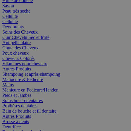
Huile de douche
Savon
Peau très seche
Cellulite
Cellulite
Deodorants
Soins des Cheveux
Cuir Chevelu Sec et Irrité
Antipelliculaire
Chute des Cheveux
Poux cheveux
Cheveux Colorés
Vitamines pour cheveux
Autres Produits
Shampoing et après-shampoing
Manucure & Pédicure
Mains
Manicure en Pedicure/Handen
Pieds et Jambes
Soins bucco-dentaires
Prothèses dentaires
Bain de bouche et fil dentaire
Autres Produits
Brosse à dents
Dentrifice