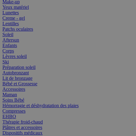
Make-up
Yeux matériel
Lunettes
Creme - gel
Lentilles
Patchs oculaires
Soleil
Aftersun
Enfants
Corps
Lèvres soleil
Ski
Préparation soleil
Autobronzant
Lit de bronzage
Bébé et Grossesse
Accessoires
Maman
Soins Bébé
Hémorragie et déshydratation des plaies
Compresses
EHBO
Thérapie froid-chaud
Plâtres et accessoires
Dispositifs médicaux