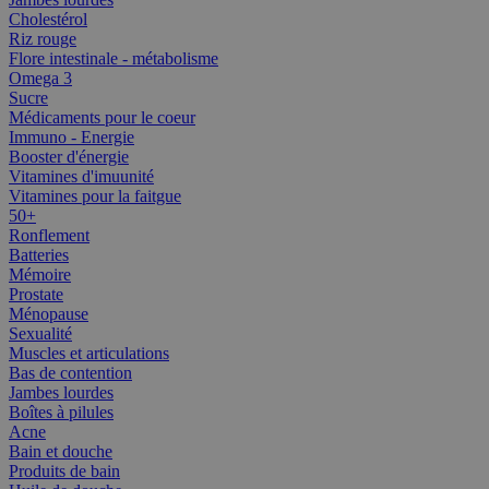
Cholestérol
Riz rouge
Flore intestinale - métabolisme
Omega 3
Sucre
Médicaments pour le coeur
Immuno - Energie
Booster d'énergie
Vitamines d'imuunité
Vitamines pour la faitgue
50+
Ronflement
Batteries
Mémoire
Prostate
Ménopause
Sexualité
Muscles et articulations
Bas de contention
Jambes lourdes
Boîtes à pilules
Acne
Bain et douche
Produits de bain