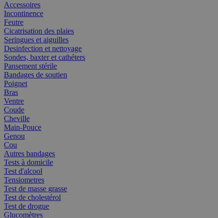
Accessoires
Incontinence
Feutre
Cicatrisation des plaies
Seringues et aiguilles
Desinfection et nettoyage
Sondes, baxter et cathéters
Pansement stérile
Bandages de soutien
Poignet
Bras
Ventre
Coude
Cheville
Main-Pouce
Genou
Cou
Autres bandages
Tests à domicile
Test d'alcool
Tensiometres
Test de masse grasse
Test de cholestérol
Test de drogue
Glucomètres