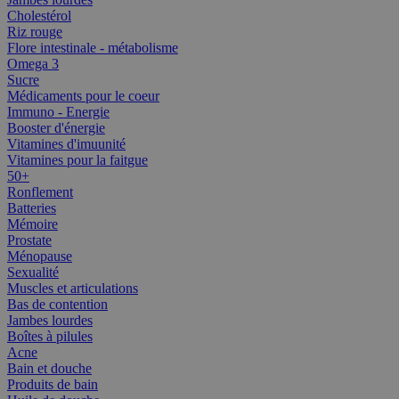
Cholestérol
Riz rouge
Flore intestinale - métabolisme
Omega 3
Sucre
Médicaments pour le coeur
Immuno - Energie
Booster d'énergie
Vitamines d'imuunité
Vitamines pour la faitgue
50+
Ronflement
Batteries
Mémoire
Prostate
Ménopause
Sexualité
Muscles et articulations
Bas de contention
Jambes lourdes
Boîtes à pilules
Acne
Bain et douche
Produits de bain