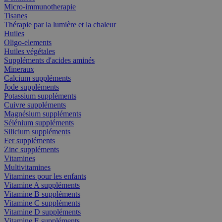
Micro-immunotherapie
Tisanes
Thérapie par la lumière et la chaleur
Huiles
Oligo-elements
Huiles végétales
Suppléments d'acides aminés
Mineraux
Calcium suppléments
Jode suppléments
Potassium suppléments
Cuivre suppléments
Magnésium suppléments
Sélénium suppléments
Silicium suppléments
Fer suppléments
Zinc suppléments
Vitamines
Multivitamines
Vitamines pour les enfants
Vitamine A suppléments
Vitamine B suppléments
Vitamine C suppléments
Vitamine D suppléments
Vitamine E suppléments