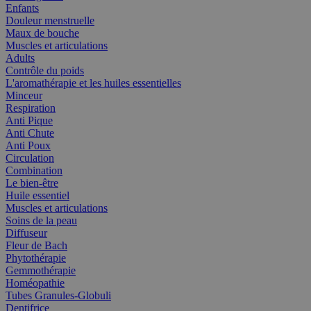
Enfants
Douleur menstruelle
Maux de bouche
Muscles et articulations
Adults
Contrôle du poids
L'aromathérapie et les huiles essentielles
Minceur
Respiration
Anti Pique
Anti Chute
Anti Poux
Circulation
Combination
Le bien-être
Huile essentiel
Muscles et articulations
Soins de la peau
Diffuseur
Fleur de Bach
Phytothérapie
Gemmothérapie
Homéopathie
Tubes Granules-Globuli
Dentifrice