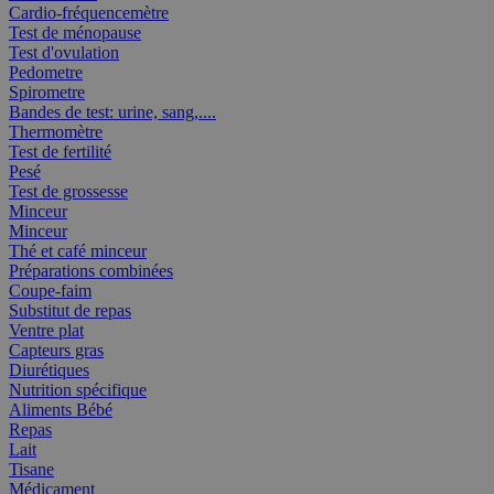
Cardio-fréquencemètre
Test de ménopause
Test d'ovulation
Pedometre
Spirometre
Bandes de test: urine, sang,....
Thermomètre
Test de fertilité
Pesé
Test de grossesse
Minceur
Minceur
Thé et café minceur
Préparations combinées
Coupe-faim
Substitut de repas
Ventre plat
Capteurs gras
Diurétiques
Nutrition spécifique
Aliments Bébé
Repas
Lait
Tisane
Médicament