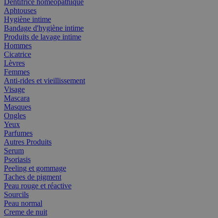
Dentifrice homéopathique
Aphtouses
Hygiène intime
Bandage d'hygiène intime
Produits de lavage intime
Hommes
Cicatrice
Lèvres
Femmes
Anti-rides et vieillissement
Visage
Mascara
Masques
Ongles
Yeux
Parfumes
Autres Produits
Serum
Psoriasis
Peeling et gommage
Taches de pigment
Peau rouge et réactive
Sourcils
Peau normal
Creme de nuit