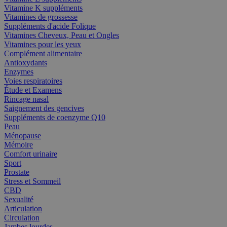
Vitamine K suppléments
Vitamines de grossesse
Suppléments d'acide Folique
Vitamines Cheveux, Peau et Ongles
Vitamines pour les yeux
Complément alimentaire
Antioxydants
Enzymes
Voies respiratoires
Étude et Examens
Rincage nasal
Saignement des gencives
Suppléments de coenzyme Q10
Peau
Ménopause
Mémoire
Comfort urinaire
Sport
Prostate
Stress et Sommeil
CBD
Sexualité
Articulation
Circulation
Jambes lourdes