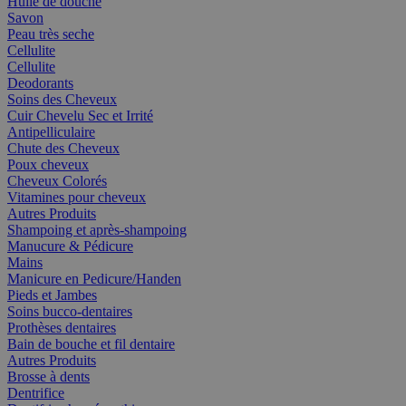
Huile de douche
Savon
Peau très seche
Cellulite
Cellulite
Deodorants
Soins des Cheveux
Cuir Chevelu Sec et Irrité
Antipelliculaire
Chute des Cheveux
Poux cheveux
Cheveux Colorés
Vitamines pour cheveux
Autres Produits
Shampoing et après-shampoing
Manucure & Pédicure
Mains
Manicure en Pedicure/Handen
Pieds et Jambes
Soins bucco-dentaires
Prothèses dentaires
Bain de bouche et fil dentaire
Autres Produits
Brosse à dents
Dentrifice