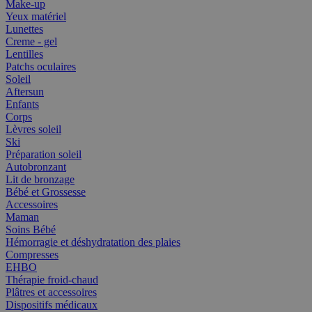
Make-up
Yeux matériel
Lunettes
Creme - gel
Lentilles
Patchs oculaires
Soleil
Aftersun
Enfants
Corps
Lèvres soleil
Ski
Préparation soleil
Autobronzant
Lit de bronzage
Bébé et Grossesse
Accessoires
Maman
Soins Bébé
Hémorragie et déshydratation des plaies
Compresses
EHBO
Thérapie froid-chaud
Plâtres et accessoires
Dispositifs médicaux