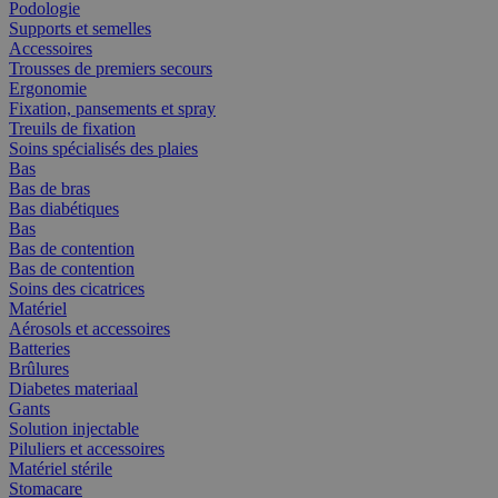
Podologie
Supports et semelles
Accessoires
Trousses de premiers secours
Ergonomie
Fixation, pansements et spray
Treuils de fixation
Soins spécialisés des plaies
Bas
Bas de bras
Bas diabétiques
Bas
Bas de contention
Bas de contention
Soins des cicatrices
Matériel
Aérosols et accessoires
Batteries
Brûlures
Diabetes materiaal
Gants
Solution injectable
Piluliers et accessoires
Matériel stérile
Stomacare