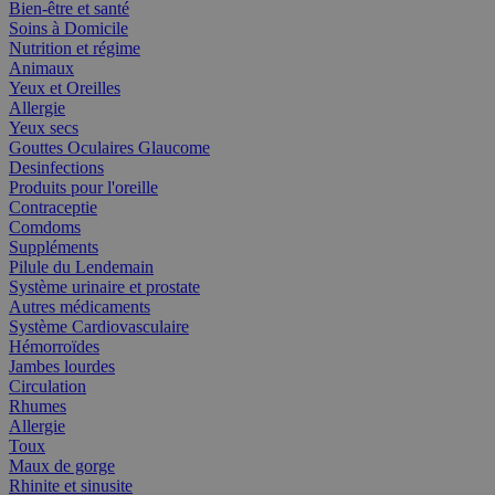
Bien-être et santé
Soins à Domicile
Nutrition et régime
Animaux
Yeux et Oreilles
Allergie
Yeux secs
Gouttes Oculaires Glaucome
Desinfections
Produits pour l'oreille
Contraceptie
Comdoms
Suppléments
Pilule du Lendemain
Système urinaire et prostate
Autres médicaments
Système Cardiovasculaire
Hémorroïdes
Jambes lourdes
Circulation
Rhumes
Allergie
Toux
Maux de gorge
Rhinite et sinusite