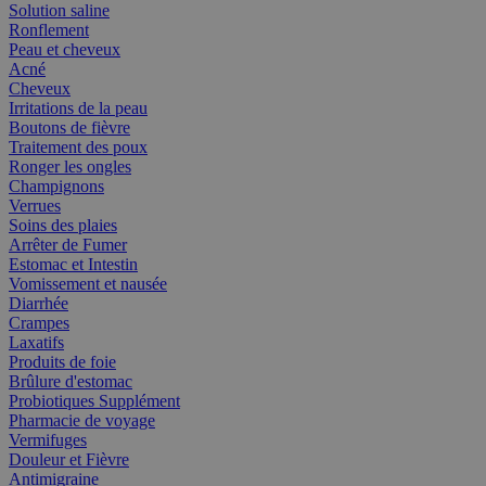
Solution saline
Ronflement
Peau et cheveux
Acné
Cheveux
Irritations de la peau
Boutons de fièvre
Traitement des poux
Ronger les ongles
Champignons
Verrues
Soins des plaies
Arrêter de Fumer
Estomac et Intestin
Vomissement et nausée
Diarrhée
Crampes
Laxatifs
Produits de foie
Brûlure d'estomac
Probiotiques Supplément
Pharmacie de voyage
Vermifuges
Douleur et Fièvre
Antimigraine