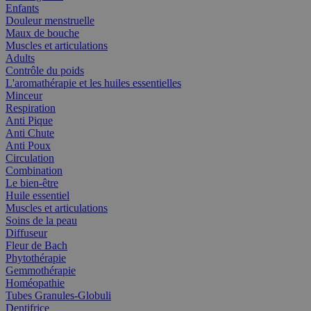
Enfants
Douleur menstruelle
Maux de bouche
Muscles et articulations
Adults
Contrôle du poids
L'aromathérapie et les huiles essentielles
Minceur
Respiration
Anti Pique
Anti Chute
Anti Poux
Circulation
Combination
Le bien-être
Huile essentiel
Muscles et articulations
Soins de la peau
Diffuseur
Fleur de Bach
Phytothérapie
Gemmothérapie
Homéopathie
Tubes Granules-Globuli
Dentifrice