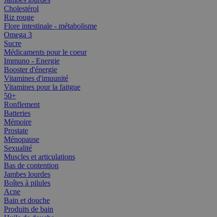
Cholestérol
Riz rouge
Flore intestinale - métabolisme
Omega 3
Sucre
Médicaments pour le coeur
Immuno - Energie
Booster d'énergie
Vitamines d'imuunité
Vitamines pour la faitgue
50+
Ronflement
Batteries
Mémoire
Prostate
Ménopause
Sexualité
Muscles et articulations
Bas de contention
Jambes lourdes
Boîtes à pilules
Acne
Bain et douche
Produits de bain