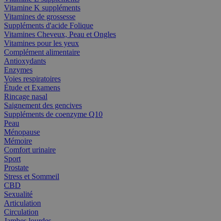
Vitamine K suppléments
Vitamines de grossesse
Suppléments d'acide Folique
Vitamines Cheveux, Peau et Ongles
Vitamines pour les yeux
Complément alimentaire
Antioxydants
Enzymes
Voies respiratoires
Étude et Examens
Rincage nasal
Saignement des gencives
Suppléments de coenzyme Q10
Peau
Ménopause
Mémoire
Comfort urinaire
Sport
Prostate
Stress et Sommeil
CBD
Sexualité
Articulation
Circulation
Jambes lourdes