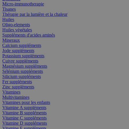
Micro-immunotherapie
Tisanes
Thérapie par la lumière et la chaleur
Huiles
Oligo-elements
Huiles végétales
Suppléments d'acides aminés
Mineraux
Calcium suppléments
Jode suppléments
Potassium suppléments
Cuivre suppléments
Magnésium suppléments
Sélénium suppléments
Silicium suppléments
Fer suppléments
Zinc suppléments
Vitamines
Multivitamines
Vitamines pour les enfants
Vitamine A suppléments
Vitamine B suppléments
Vitamine C suppléments
Vitamine D suppléments
Vitamine E suppléments