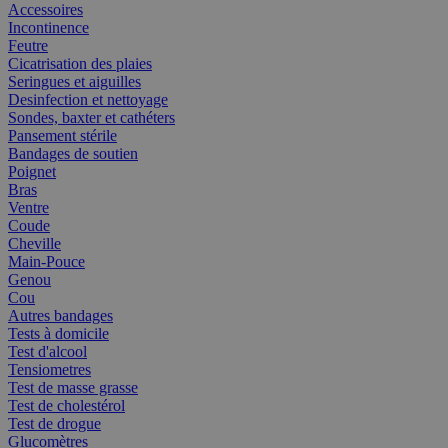
Accessoires
Incontinence
Feutre
Cicatrisation des plaies
Seringues et aiguilles
Desinfection et nettoyage
Sondes, baxter et cathéters
Pansement stérile
Bandages de soutien
Poignet
Bras
Ventre
Coude
Cheville
Main-Pouce
Genou
Cou
Autres bandages
Tests à domicile
Test d'alcool
Tensiometres
Test de masse grasse
Test de cholestérol
Test de drogue
Glucomètres