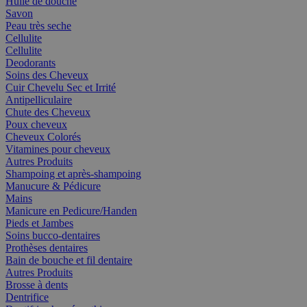
Huile de douche
Savon
Peau très seche
Cellulite
Cellulite
Deodorants
Soins des Cheveux
Cuir Chevelu Sec et Irrité
Antipelliculaire
Chute des Cheveux
Poux cheveux
Cheveux Colorés
Vitamines pour cheveux
Autres Produits
Shampoing et après-shampoing
Manucure & Pédicure
Mains
Manicure en Pedicure/Handen
Pieds et Jambes
Soins bucco-dentaires
Prothèses dentaires
Bain de bouche et fil dentaire
Autres Produits
Brosse à dents
Dentrifice