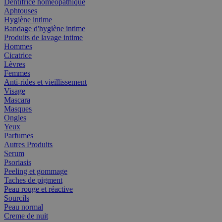
Dentifrice homéopathique
Aphtouses
Hygiène intime
Bandage d'hygiène intime
Produits de lavage intime
Hommes
Cicatrice
Lèvres
Femmes
Anti-rides et vieillissement
Visage
Mascara
Masques
Ongles
Yeux
Parfumes
Autres Produits
Serum
Psoriasis
Peeling et gommage
Taches de pigment
Peau rouge et réactive
Sourcils
Peau normal
Creme de nuit