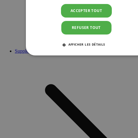
ACCEPTER TOUT
REFUSER TOUT
AFFICHER LES DÉTAILS
Suppléments
STRICTEMENT NÉCESSAIRES
PERFORMANCE
CIBLAGE
FONCTIONNALITÉ
Strictement nécessaires
Performance
Ciblage
Fonctionnalité
Les cookies strictement nécessaires habilitent des