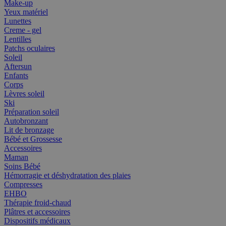
Make-up
Yeux matériel
Lunettes
Creme - gel
Lentilles
Patchs oculaires
Soleil
Aftersun
Enfants
Corps
Lèvres soleil
Ski
Préparation soleil
Autobronzant
Lit de bronzage
Bébé et Grossesse
Accessoires
Maman
Soins Bébé
Hémorragie et déshydratation des plaies
Compresses
EHBO
Thérapie froid-chaud
Plâtres et accessoires
Dispositifs médicaux