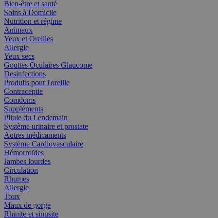
Bien-être et santé
Soins à Domicile
Nutrition et régime
Animaux
Yeux et Oreilles
Allergie
Yeux secs
Gouttes Oculaires Glaucome
Desinfections
Produits pour l'oreille
Contraceptie
Comdoms
Suppléments
Pilule du Lendemain
Système urinaire et prostate
Autres médicaments
Système Cardiovasculaire
Hémorroïdes
Jambes lourdes
Circulation
Rhumes
Allergie
Toux
Maux de gorge
Rhinite et sinusite