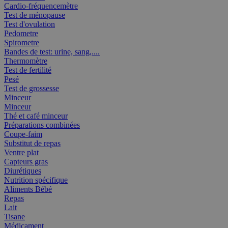
Cardio-fréquencemètre
Test de ménopause
Test d'ovulation
Pedometre
Spirometre
Bandes de test: urine, sang,....
Thermomètre
Test de fertilité
Pesé
Test de grossesse
Minceur
Minceur
Thé et café minceur
Préparations combinées
Coupe-faim
Substitut de repas
Ventre plat
Capteurs gras
Diurétiques
Nutrition spécifique
Aliments Bébé
Repas
Lait
Tisane
Médicament