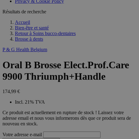
Privacy & Cookie Policy
combineren to
veel versc
gebruikerssess
Microsoft
analytische
Résultats de recherche
waardoor 
doeleinden.
kunnen w
gevolgd.
Accueil
Bien-être et santé
Retour à
Soins bucco-dentaires
Brosse à dents
P & G Health Belgium
Oral B Brosse Elect.Prof.Care
9900 Thriumph+Handle
174,99 €
Incl. 21% TVA
Ce produit est actuellement en rupture de stock ! Laissez votre
adresse email et nous vous informerons dès que ce produit sera de
nouveau en stock.
Votre adresse e-mail