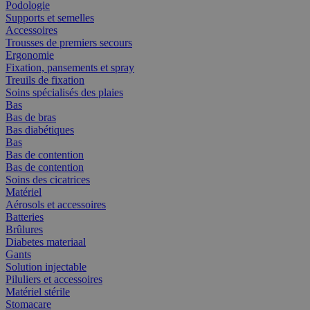
Podologie
Supports et semelles
Accessoires
Trousses de premiers secours
Ergonomie
Fixation, pansements et spray
Treuils de fixation
Soins spécialisés des plaies
Bas
Bas de bras
Bas diabétiques
Bas
Bas de contention
Bas de contention
Soins des cicatrices
Matériel
Aérosols et accessoires
Batteries
Brûlures
Diabetes materiaal
Gants
Solution injectable
Piluliers et accessoires
Matériel stérile
Stomacare