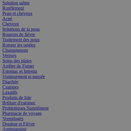
Solution saline
Ronflement
Peau et cheveux
Acné
Cheveux
Irritations de la peau
Boutons de fièvre
Traitement des poux
Ronger les ongles
Champignons
Verrues
Soins des plaies
Arrêter de Fumer
Estomac et Intestin
Vomissement et nausée
Diarrhée
Crampes
Laxatifs
Produits de foie
Brûlure d'estomac
Probiotiques Supplément
Pharmacie de voyage
Vermifuges
Douleur et Fièvre
Antimigraine