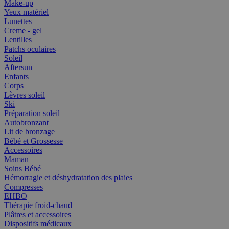
Make-up
Yeux matériel
Lunettes
Creme - gel
Lentilles
Patchs oculaires
Soleil
Aftersun
Enfants
Corps
Lèvres soleil
Ski
Préparation soleil
Autobronzant
Lit de bronzage
Bébé et Grossesse
Accessoires
Maman
Soins Bébé
Hémorragie et déshydratation des plaies
Compresses
EHBO
Thérapie froid-chaud
Plâtres et accessoires
Dispositifs médicaux