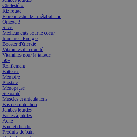
Cholestérol
Riz rouge
Flore intestinale - métabolisme
Omega 3
Sucre
Médicaments pour le coeur
Immuno - Energie
Booster d'énergie
Vitamines d'imuunité
Vitamines pour la faitgue
50+
Ronflement
Batteries
Mémoire
Prostate
Ménopause
Sexualité
Muscles et articulations
Bas de contention
Jambes lourdes
Boîtes à pilules
Acne
Bain et douche
Produits de bain