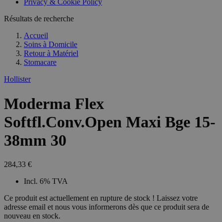
Privacy & Cookie Policy
combineren to
veel versc
gebruikerssess
Microsoft
analytische
Résultats de recherche
waardoor 
doeleinden.
kunnen w
gevolgd.
Accueil
Soins à Domicile
Retour à
Matériel
Stomacare
Hollister
Moderma Flex
Softfl.Conv.Open Maxi Bge 15-
38mm 30
284,33 €
Incl. 6% TVA
Ce produit est actuellement en rupture de stock ! Laissez votre
adresse email et nous vous informerons dès que ce produit sera de
nouveau en stock.