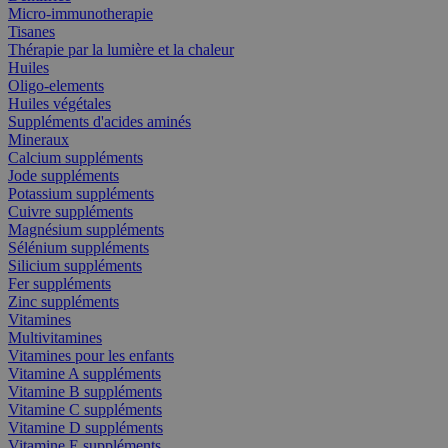
Micro-immunotherapie
Tisanes
Thérapie par la lumière et la chaleur
Huiles
Oligo-elements
Huiles végétales
Suppléments d'acides aminés
Mineraux
Calcium suppléments
Jode suppléments
Potassium suppléments
Cuivre suppléments
Magnésium suppléments
Sélénium suppléments
Silicium suppléments
Fer suppléments
Zinc suppléments
Vitamines
Multivitamines
Vitamines pour les enfants
Vitamine A suppléments
Vitamine B suppléments
Vitamine C suppléments
Vitamine D suppléments
Vitamine E suppléments