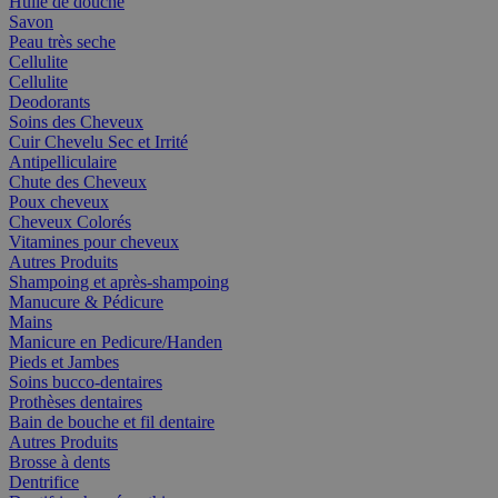
Huile de douche
Savon
Peau très seche
Cellulite
Cellulite
Deodorants
Soins des Cheveux
Cuir Chevelu Sec et Irrité
Antipelliculaire
Chute des Cheveux
Poux cheveux
Cheveux Colorés
Vitamines pour cheveux
Autres Produits
Shampoing et après-shampoing
Manucure & Pédicure
Mains
Manicure en Pedicure/Handen
Pieds et Jambes
Soins bucco-dentaires
Prothèses dentaires
Bain de bouche et fil dentaire
Autres Produits
Brosse à dents
Dentrifice