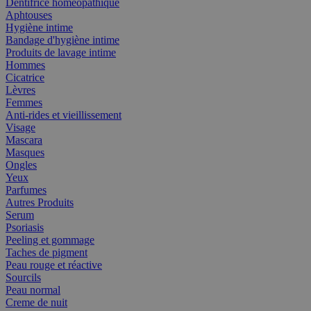
Dentifrice homéopathique
Aphtouses
Hygiène intime
Bandage d'hygiène intime
Produits de lavage intime
Hommes
Cicatrice
Lèvres
Femmes
Anti-rides et vieillissement
Visage
Mascara
Masques
Ongles
Yeux
Parfumes
Autres Produits
Serum
Psoriasis
Peeling et gommage
Taches de pigment
Peau rouge et réactive
Sourcils
Peau normal
Creme de nuit