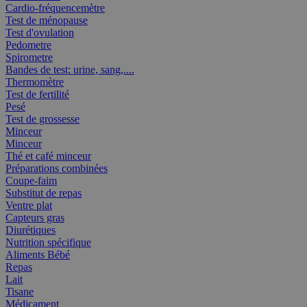
Cardio-fréquencemètre
Test de ménopause
Test d'ovulation
Pedometre
Spirometre
Bandes de test: urine, sang,....
Thermomètre
Test de fertilité
Pesé
Test de grossesse
Minceur
Minceur
Thé et café minceur
Préparations combinées
Coupe-faim
Substitut de repas
Ventre plat
Capteurs gras
Diurétiques
Nutrition spécifique
Aliments Bébé
Repas
Lait
Tisane
Médicament