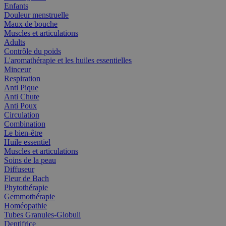
Enfants
Douleur menstruelle
Maux de bouche
Muscles et articulations
Adults
Contrôle du poids
L'aromathérapie et les huiles essentielles
Minceur
Respiration
Anti Pique
Anti Chute
Anti Poux
Circulation
Combination
Le bien-être
Huile essentiel
Muscles et articulations
Soins de la peau
Diffuseur
Fleur de Bach
Phytothérapie
Gemmothérapie
Homéopathie
Tubes Granules-Globuli
Dentifrice