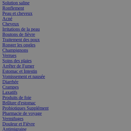
Solution saline
Ronflement
Peau et cheveux
Acné
Cheveux
Irritations de la peau
Boutons de fièvre
Traitement des poux
Ronger les ongles
Champignons
Verrues
Soins des plaies
Arrêter de Fumer
Estomac et Intestin
Vomissement et nausée
Diarrhée
Crampes
Laxatifs
Produits de foie
Brûlure d'estomac
Probiotiques Supplément
Pharmacie de voyage
Vermifuges
Douleur et Fièvre
Antimigraine