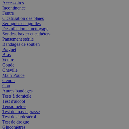
Accessoires
Incontinence
Feutre
Cicatrisation des plaies
Seringues et aiguilles
Desinfection et nettoyage
Sondes, baxter et cathéters
Pansement stérile
Bandages de soutien
Poignet
Bras
Ventre
Coude
Cheville
Main-Pouce
Genou
Cou
Autres bandages
Tests à domicile
Test d'alcool
Tensiometres
Test de masse grasse
Test de cholestérol
Test de drogue
Glucomètres