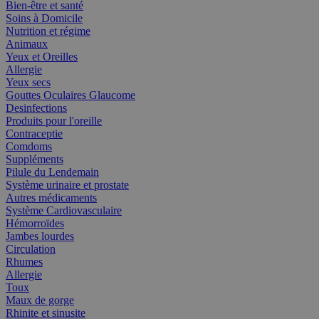
Bien-être et santé
Soins à Domicile
Nutrition et régime
Animaux
Yeux et Oreilles
Allergie
Yeux secs
Gouttes Oculaires Glaucome
Desinfections
Produits pour l'oreille
Contraceptie
Comdoms
Suppléments
Pilule du Lendemain
Système urinaire et prostate
Autres médicaments
Système Cardiovasculaire
Hémorroïdes
Jambes lourdes
Circulation
Rhumes
Allergie
Toux
Maux de gorge
Rhinite et sinusite