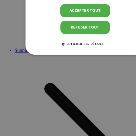
ACCEPTER TOUT
REFUSER TOUT
AFFICHER LES DÉTAILS
Suppléments
STRICTEMENT NÉCESSAIRES
PERFORMANCE
CIBLAGE
FONCTIONNALITÉ
Strictement nécessaires
Performance
Ciblage
Fonctionnalité
Les cookies strictement nécessaires habilitent des