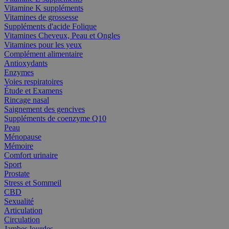
Vitamine K suppléments
Vitamines de grossesse
Suppléments d'acide Folique
Vitamines Cheveux, Peau et Ongles
Vitamines pour les yeux
Complément alimentaire
Antioxydants
Enzymes
Voies respiratoires
Étude et Examens
Rincage nasal
Saignement des gencives
Suppléments de coenzyme Q10
Peau
Ménopause
Mémoire
Comfort urinaire
Sport
Prostate
Stress et Sommeil
CBD
Sexualité
Articulation
Circulation
Jambes lourdes