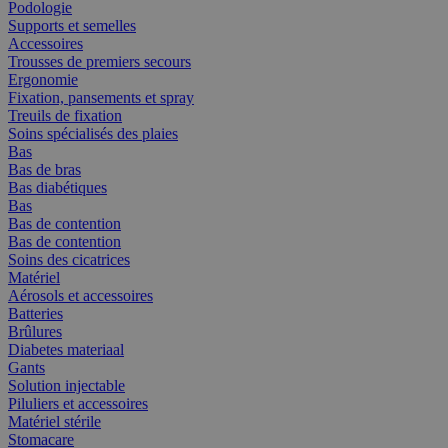
Podologie
Supports et semelles
Accessoires
Trousses de premiers secours
Ergonomie
Fixation, pansements et spray
Treuils de fixation
Soins spécialisés des plaies
Bas
Bas de bras
Bas diabétiques
Bas
Bas de contention
Bas de contention
Soins des cicatrices
Matériel
Aérosols et accessoires
Batteries
Brûlures
Diabetes materiaal
Gants
Solution injectable
Piluliers et accessoires
Matériel stérile
Stomacare