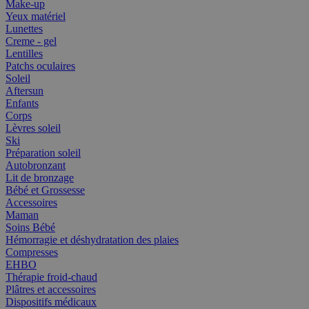
Make-up
Yeux matériel
Lunettes
Creme - gel
Lentilles
Patchs oculaires
Soleil
Aftersun
Enfants
Corps
Lèvres soleil
Ski
Préparation soleil
Autobronzant
Lit de bronzage
Bébé et Grossesse
Accessoires
Maman
Soins Bébé
Hémorragie et déshydratation des plaies
Compresses
EHBO
Thérapie froid-chaud
Plâtres et accessoires
Dispositifs médicaux