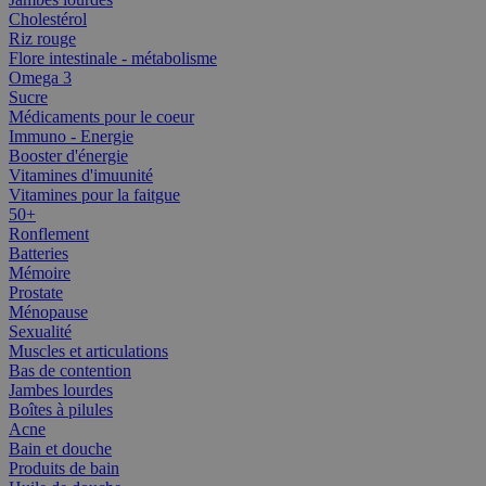
Cholestérol
Riz rouge
Flore intestinale - métabolisme
Omega 3
Sucre
Médicaments pour le coeur
Immuno - Energie
Booster d'énergie
Vitamines d'imuunité
Vitamines pour la faitgue
50+
Ronflement
Batteries
Mémoire
Prostate
Ménopause
Sexualité
Muscles et articulations
Bas de contention
Jambes lourdes
Boîtes à pilules
Acne
Bain et douche
Produits de bain