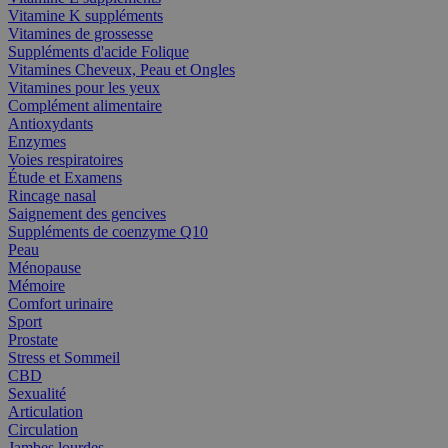
Vitamine K suppléments
Vitamines de grossesse
Suppléments d'acide Folique
Vitamines Cheveux, Peau et Ongles
Vitamines pour les yeux
Complément alimentaire
Antioxydants
Enzymes
Voies respiratoires
Étude et Examens
Rincage nasal
Saignement des gencives
Suppléments de coenzyme Q10
Peau
Ménopause
Mémoire
Comfort urinaire
Sport
Prostate
Stress et Sommeil
CBD
Sexualité
Articulation
Circulation
Jambes lourdes