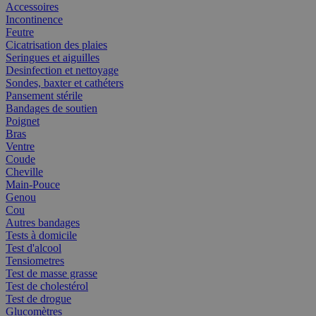
Accessoires
Incontinence
Feutre
Cicatrisation des plaies
Seringues et aiguilles
Desinfection et nettoyage
Sondes, baxter et cathéters
Pansement stérile
Bandages de soutien
Poignet
Bras
Ventre
Coude
Cheville
Main-Pouce
Genou
Cou
Autres bandages
Tests à domicile
Test d'alcool
Tensiometres
Test de masse grasse
Test de cholestérol
Test de drogue
Glucomètres