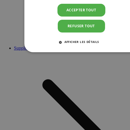
ACCEPTER TOUT
REFUSER TOUT
AFFICHER LES DÉTAILS
Suppléments
STRICTEMENT NÉCESSAIRES
PERFORMANCE
CIBLAGE
FONCTIONNALITÉ
Strictement nécessaires
Performance
Ciblage
Fonctionnalité
Les cookies strictement nécessaires habilitent des