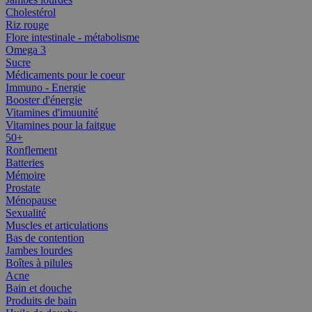
Cholestérol
Riz rouge
Flore intestinale - métabolisme
Omega 3
Sucre
Médicaments pour le coeur
Immuno - Energie
Booster d'énergie
Vitamines d'imuunité
Vitamines pour la faitgue
50+
Ronflement
Batteries
Mémoire
Prostate
Ménopause
Sexualité
Muscles et articulations
Bas de contention
Jambes lourdes
Boîtes à pilules
Acne
Bain et douche
Produits de bain