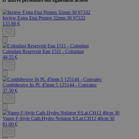
D’autres personnes ont également acheté
Inview Extra Etui Penien 32mm 30 97332
133,86 €
Coloplast Reservoir Eau 1511 - Coloplast
44,55 €
Combihesive Iis Pl. 45mm 5 125144 - Convatec
37,50 €
Vapro F-Style Cath.Hydro Nelaton S/Lat.CH12 40cm 30
81,00 €