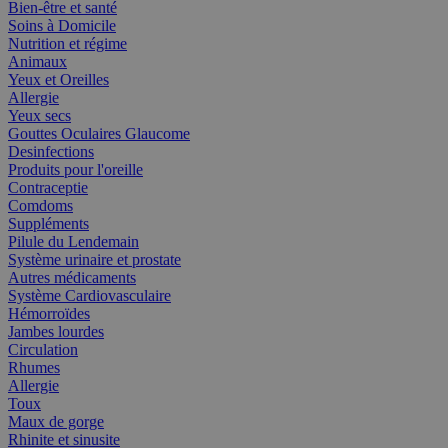
Bien-être et santé
Soins à Domicile
Nutrition et régime
Animaux
Yeux et Oreilles
Allergie
Yeux secs
Gouttes Oculaires Glaucome
Desinfections
Produits pour l'oreille
Contraceptie
Comdoms
Suppléments
Pilule du Lendemain
Système urinaire et prostate
Autres médicaments
Système Cardiovasculaire
Hémorroïdes
Jambes lourdes
Circulation
Rhumes
Allergie
Toux
Maux de gorge
Rhinite et sinusite