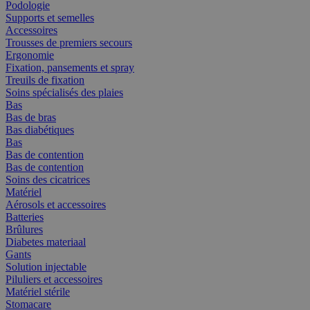
Podologie
Supports et semelles
Accessoires
Trousses de premiers secours
Ergonomie
Fixation, pansements et spray
Treuils de fixation
Soins spécialisés des plaies
Bas
Bas de bras
Bas diabétiques
Bas
Bas de contention
Bas de contention
Soins des cicatrices
Matériel
Aérosols et accessoires
Batteries
Brûlures
Diabetes materiaal
Gants
Solution injectable
Piluliers et accessoires
Matériel stérile
Stomacare