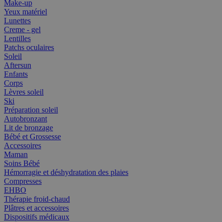
Make-up
Yeux matériel
Lunettes
Creme - gel
Lentilles
Patchs oculaires
Soleil
Aftersun
Enfants
Corps
Lèvres soleil
Ski
Préparation soleil
Autobronzant
Lit de bronzage
Bébé et Grossesse
Accessoires
Maman
Soins Bébé
Hémorragie et déshydratation des plaies
Compresses
EHBO
Thérapie froid-chaud
Plâtres et accessoires
Dispositifs médicaux