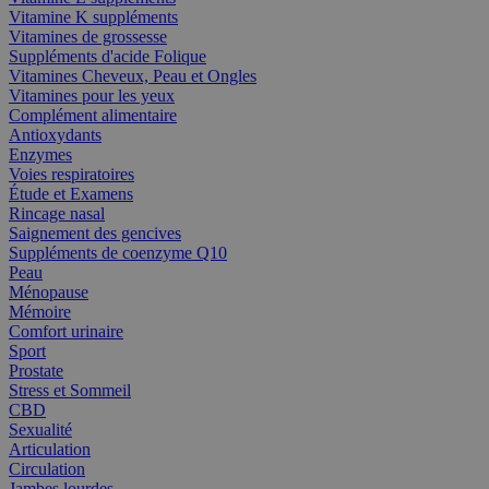
Vitamine K suppléments
Vitamines de grossesse
Suppléments d'acide Folique
Vitamines Cheveux, Peau et Ongles
Vitamines pour les yeux
Complément alimentaire
Antioxydants
Enzymes
Voies respiratoires
Étude et Examens
Rincage nasal
Saignement des gencives
Suppléments de coenzyme Q10
Peau
Ménopause
Mémoire
Comfort urinaire
Sport
Prostate
Stress et Sommeil
CBD
Sexualité
Articulation
Circulation
Jambes lourdes