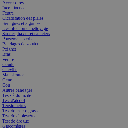
Accessoires
Incontinence
Feutre
Cicatrisation des plaies
Seringues et aiguilles
Desinfection et nettoyage
Sondes, baxter et cathéters
Pansement stérile
Bandages de soutien
Poignet
Bras
Ventre
Coude
Cheville
Main-Pouce
Genou
Cou
Autres bandages
Tests à domicile
Test d'alcool
Tensiometres
Test de masse grasse
Test de cholestérol
Test de drogue
Glucomètres