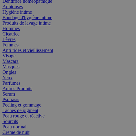
Dentifrice homéopathique
Aphtouses
Hygiène intime
Bandage d'hygiène intime
Produits de lavage intime
Hommes
Cicatrice
Lèvres
Femmes
Anti-rides et vieillissement
Visage
Mascara
Masques
Ongles
Yeux
Parfumes
Autres Produits
Serum
Psoriasis
Peeling et gommage
Taches de pigment
Peau rouge et réactive
Sourcils
Peau normal
Creme de nuit