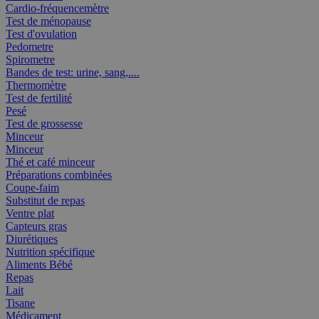
Cardio-fréquencemètre
Test de ménopause
Test d'ovulation
Pedometre
Spirometre
Bandes de test: urine, sang,....
Thermomètre
Test de fertilité
Pesé
Test de grossesse
Minceur
Minceur
Thé et café minceur
Préparations combinées
Coupe-faim
Substitut de repas
Ventre plat
Capteurs gras
Diurétiques
Nutrition spécifique
Aliments Bébé
Repas
Lait
Tisane
Médicament