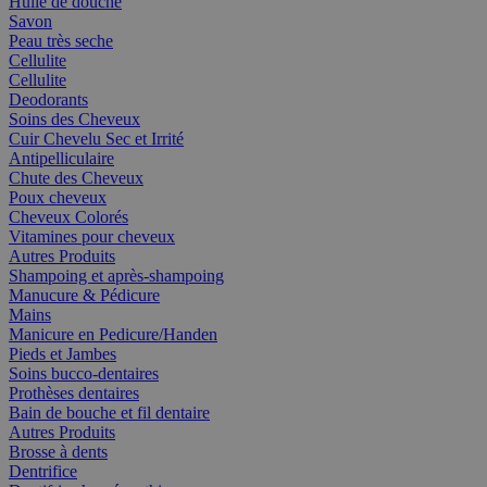
Huile de douche
Savon
Peau très seche
Cellulite
Cellulite
Deodorants
Soins des Cheveux
Cuir Chevelu Sec et Irrité
Antipelliculaire
Chute des Cheveux
Poux cheveux
Cheveux Colorés
Vitamines pour cheveux
Autres Produits
Shampoing et après-shampoing
Manucure & Pédicure
Mains
Manicure en Pedicure/Handen
Pieds et Jambes
Soins bucco-dentaires
Prothèses dentaires
Bain de bouche et fil dentaire
Autres Produits
Brosse à dents
Dentrifice