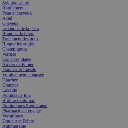
Solution saline
Ronflement
Peau et cheveux
Acné
Cheveux
Irritations de la peau
Boutons de fièvre
Traitement des poux
Ronger les ongles
Champignons
Verrues
Soins des plaies
Arrêter de Fumer
Estomac et Intestin
Vomissement et nausée
Diarrhée
Crampes
Laxatifs
Produits de foie
Brûlure d'estomac
Probiotiques Supplément
Pharmacie de voyage
Vermifuges
Douleur et Fièvre
Antimigraine