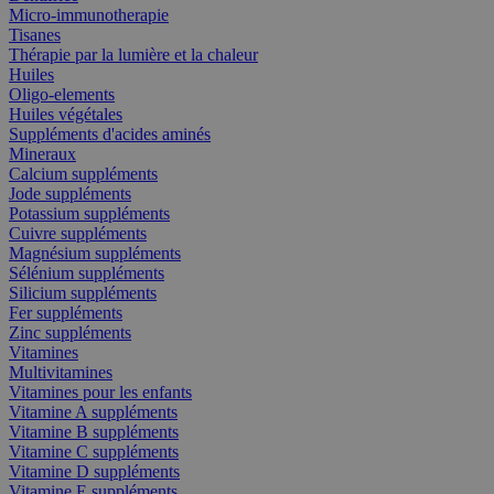
Micro-immunotherapie
Tisanes
Thérapie par la lumière et la chaleur
Huiles
Oligo-elements
Huiles végétales
Suppléments d'acides aminés
Mineraux
Calcium suppléments
Jode suppléments
Potassium suppléments
Cuivre suppléments
Magnésium suppléments
Sélénium suppléments
Silicium suppléments
Fer suppléments
Zinc suppléments
Vitamines
Multivitamines
Vitamines pour les enfants
Vitamine A suppléments
Vitamine B suppléments
Vitamine C suppléments
Vitamine D suppléments
Vitamine E suppléments