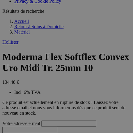
Privacy & Cookie Policy
combineren to
veel versc
gebruikerssess
Microsoft
analytische
Résultats de recherche
waardoor 
doeleinden.
kunnen w
gevolgd.
Accueil
Retour à
Soins à Domicile
Matériel
Hollister
Moderma Flex Softflex Convex
Uro Midi Tr. 25mm 10
134,48 €
Incl. 6% TVA
Ce produit est actuellement en rupture de stock ! Laissez votre
adresse email et nous vous informerons dès que ce produit sera de
nouveau en stock.
Votre adresse e-mail