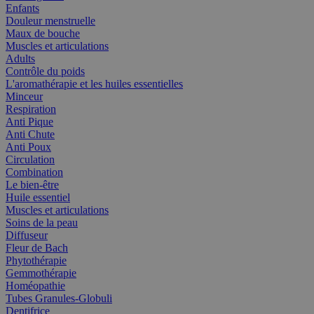
Enfants
Douleur menstruelle
Maux de bouche
Muscles et articulations
Adults
Contrôle du poids
L'aromathérapie et les huiles essentielles
Minceur
Respiration
Anti Pique
Anti Chute
Anti Poux
Circulation
Combination
Le bien-être
Huile essentiel
Muscles et articulations
Soins de la peau
Diffuseur
Fleur de Bach
Phytothérapie
Gemmothérapie
Homéopathie
Tubes Granules-Globuli
Dentifrice