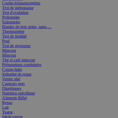
Cardio-fréquencemètre
Test de ménopause
Test d'ovulation
Pedometre
Spirometre
Bandes de test: urine, sang,....
Thermomètre
Test de fertilité
Pesé
Test de grossesse
Minceur
Minceur
Thé et café minceur
Préparations combinées
Coupe-faim
Substitut de repas
Ventre plat
Capteurs gras
Diurétiques
Nutrition spécifique
Aliments Bébé
Repas
Lait
Tisane
Médicament