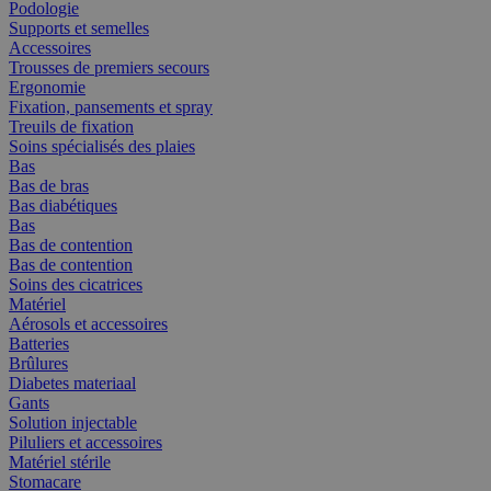
Podologie
Supports et semelles
Accessoires
Trousses de premiers secours
Ergonomie
Fixation, pansements et spray
Treuils de fixation
Soins spécialisés des plaies
Bas
Bas de bras
Bas diabétiques
Bas
Bas de contention
Bas de contention
Soins des cicatrices
Matériel
Aérosols et accessoires
Batteries
Brûlures
Diabetes materiaal
Gants
Solution injectable
Piluliers et accessoires
Matériel stérile
Stomacare