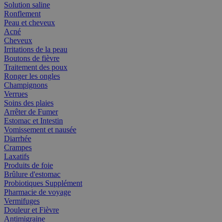
Solution saline
Ronflement
Peau et cheveux
Acné
Cheveux
Irritations de la peau
Boutons de fièvre
Traitement des poux
Ronger les ongles
Champignons
Verrues
Soins des plaies
Arrêter de Fumer
Estomac et Intestin
Vomissement et nausée
Diarrhée
Crampes
Laxatifs
Produits de foie
Brûlure d'estomac
Probiotiques Supplément
Pharmacie de voyage
Vermifuges
Douleur et Fièvre
Antimigraine