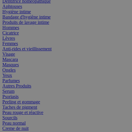
Dentifrice homéopathique
Aphtouses
Hygiène intime
Bandage d'hygiène intime
Produits de lavage intime
Hommes
Cicatrice
Lèvres
Femmes
Anti-rides et vieillissement
Visage
Mascara
Masques
Ongles
Yeux
Parfumes
Autres Produits
Serum
Psoriasis
Peeling et gommage
Taches de pigment
Peau rouge et réactive
Sourcils
Peau normal
Creme de nuit