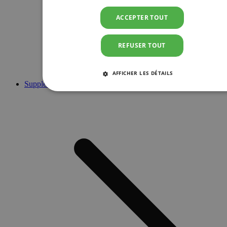
ACCEPTER TOUT
REFUSER TOUT
AFFICHER LES DÉTAILS
Suppléments
STRICTEMENT NÉCESSAIRES
PERFORMANCE
CIBLAGE
FONCTIONNALITÉ
Strictement nécessaires
Performance
Ciblage
Fonctionnalité
Les cookies strictement nécessaires habilitent des