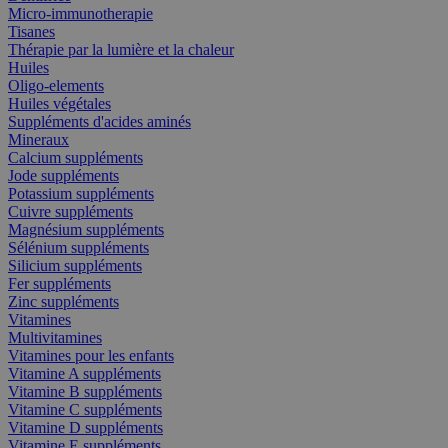
Micro-immunotherapie
Tisanes
Thérapie par la lumière et la chaleur
Huiles
Oligo-elements
Huiles végétales
Suppléments d'acides aminés
Mineraux
Calcium suppléments
Jode suppléments
Potassium suppléments
Cuivre suppléments
Magnésium suppléments
Sélénium suppléments
Silicium suppléments
Fer suppléments
Zinc suppléments
Vitamines
Multivitamines
Vitamines pour les enfants
Vitamine A suppléments
Vitamine B suppléments
Vitamine C suppléments
Vitamine D suppléments
Vitamine E suppléments