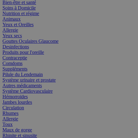
Bien-être et santé
Soins à Domicile
Nutrition et régime
Animaux
Yeux et Oreilles
Allergie
Yeux secs
Gouttes Oculaires Glaucome
Desinfections
Produits pour l'oreille
Contraceptie
Comdoms
Suppléments
Pilule du Lendemain
Système urinaire et prostate
Autres médicaments
Système Cardiovasculaire
Hémorroïdes
Jambes lourdes
Circulation
Rhumes
Allergie
Toux
Maux de gorge
Rhinite et sinusite