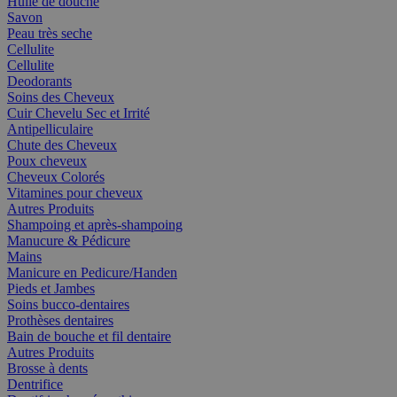
Huile de douche
Savon
Peau très seche
Cellulite
Cellulite
Deodorants
Soins des Cheveux
Cuir Chevelu Sec et Irrité
Antipelliculaire
Chute des Cheveux
Poux cheveux
Cheveux Colorés
Vitamines pour cheveux
Autres Produits
Shampoing et après-shampoing
Manucure & Pédicure
Mains
Manicure en Pedicure/Handen
Pieds et Jambes
Soins bucco-dentaires
Prothèses dentaires
Bain de bouche et fil dentaire
Autres Produits
Brosse à dents
Dentrifice