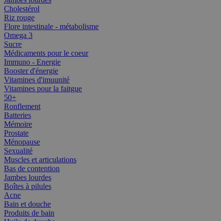
Cholestérol
Riz rouge
Flore intestinale - métabolisme
Omega 3
Sucre
Médicaments pour le coeur
Immuno - Energie
Booster d'énergie
Vitamines d'imuunité
Vitamines pour la faitgue
50+
Ronflement
Batteries
Mémoire
Prostate
Ménopause
Sexualité
Muscles et articulations
Bas de contention
Jambes lourdes
Boîtes à pilules
Acne
Bain et douche
Produits de bain