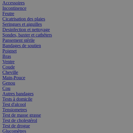
Accessoires
Incontinence
Feutre
Cicatrisation des plaies
Seringues et aiguilles
Desinfection et nettoyage
Sondes, baxter et cathéters
Pansement stérile
Bandages de soutien
Poignet
Bras
Ventre
Coude
Cheville
Main-Pouce
Genou
Cou
Autres bandages
Tests à domicile
Test d'alcool
Tensiometres
Test de masse grasse
Test de cholestérol
Test de drogue
Glucomètres