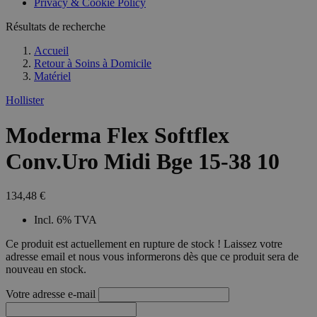
Privacy & Cookie Policy
combineren to
veel versc
gebruikerssess
Microsoft
analytische
Résultats de recherche
waardoor 
doeleinden.
kunnen w
gevolgd.
Accueil
Retour à
Soins à Domicile
Matériel
Hollister
Moderma Flex Softflex
Conv.Uro Midi Bge 15-38 10
134,48 €
Incl. 6% TVA
Ce produit est actuellement en rupture de stock ! Laissez votre
adresse email et nous vous informerons dès que ce produit sera de
nouveau en stock.
Votre adresse e-mail