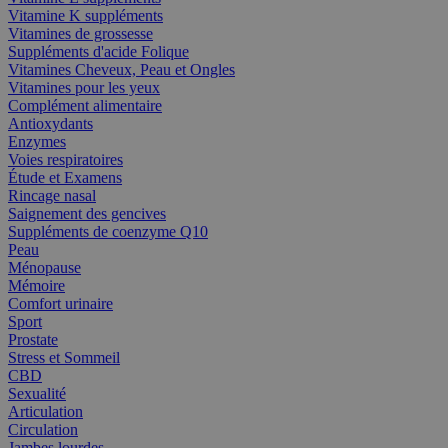
Vitamine K suppléments
Vitamines de grossesse
Suppléments d'acide Folique
Vitamines Cheveux, Peau et Ongles
Vitamines pour les yeux
Complément alimentaire
Antioxydants
Enzymes
Voies respiratoires
Étude et Examens
Rincage nasal
Saignement des gencives
Suppléments de coenzyme Q10
Peau
Ménopause
Mémoire
Comfort urinaire
Sport
Prostate
Stress et Sommeil
CBD
Sexualité
Articulation
Circulation
Jambes lourdes