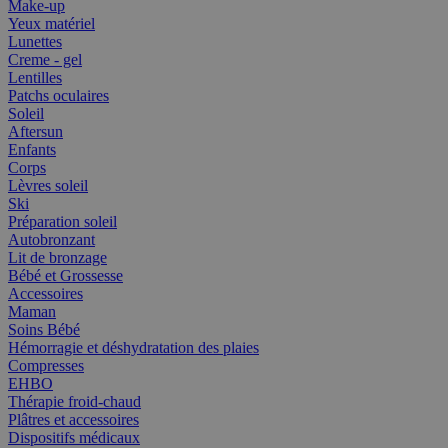
Make-up
Yeux matériel
Lunettes
Creme - gel
Lentilles
Patchs oculaires
Soleil
Aftersun
Enfants
Corps
Lèvres soleil
Ski
Préparation soleil
Autobronzant
Lit de bronzage
Bébé et Grossesse
Accessoires
Maman
Soins Bébé
Hémorragie et déshydratation des plaies
Compresses
EHBO
Thérapie froid-chaud
Plâtres et accessoires
Dispositifs médicaux