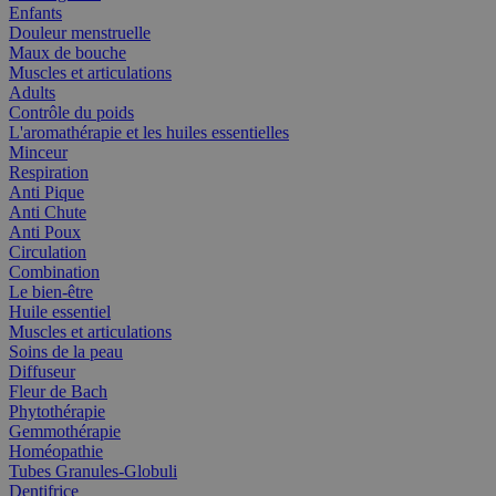
Enfants
Douleur menstruelle
Maux de bouche
Muscles et articulations
Adults
Contrôle du poids
L'aromathérapie et les huiles essentielles
Minceur
Respiration
Anti Pique
Anti Chute
Anti Poux
Circulation
Combination
Le bien-être
Huile essentiel
Muscles et articulations
Soins de la peau
Diffuseur
Fleur de Bach
Phytothérapie
Gemmothérapie
Homéopathie
Tubes Granules-Globuli
Dentifrice