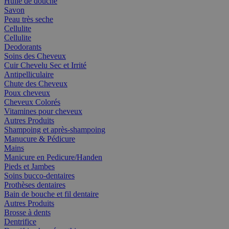
Huile de douche
Savon
Peau très seche
Cellulite
Cellulite
Deodorants
Soins des Cheveux
Cuir Chevelu Sec et Irrité
Antipelliculaire
Chute des Cheveux
Poux cheveux
Cheveux Colorés
Vitamines pour cheveux
Autres Produits
Shampoing et après-shampoing
Manucure & Pédicure
Mains
Manicure en Pedicure/Handen
Pieds et Jambes
Soins bucco-dentaires
Prothèses dentaires
Bain de bouche et fil dentaire
Autres Produits
Brosse à dents
Dentrifice