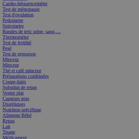
Cardio-fréquencemètre
Test de ménopause
Test d'ovulation
Pedometre
Spirometre
Bandes de test: urine, sang,....
Thermomètre
Test de fertilité
Pesé
Test de grossesse
Minceur
Minceur
Thé et café minceur
Préparations combinées
Coupe-faim
Substitut de repas
Ventre plat
Capteurs gras
Diurétiques
Nutrition spécifique
Aliments Bébé
Repas
Lait
Tisane
Médicament