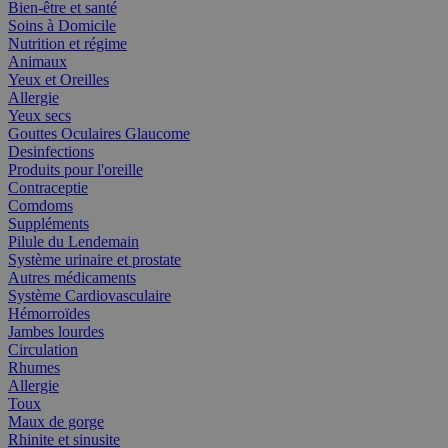
Bien-être et santé
Soins à Domicile
Nutrition et régime
Animaux
Yeux et Oreilles
Allergie
Yeux secs
Gouttes Oculaires Glaucome
Desinfections
Produits pour l'oreille
Contraceptie
Comdoms
Suppléments
Pilule du Lendemain
Système urinaire et prostate
Autres médicaments
Système Cardiovasculaire
Hémorroïdes
Jambes lourdes
Circulation
Rhumes
Allergie
Toux
Maux de gorge
Rhinite et sinusite