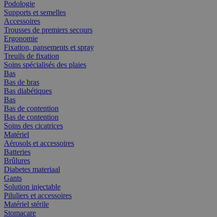
Podologie
Supports et semelles
Accessoires
Trousses de premiers secours
Ergonomie
Fixation, pansements et spray
Treuils de fixation
Soins spécialisés des plaies
Bas
Bas de bras
Bas diabétiques
Bas
Bas de contention
Bas de contention
Soins des cicatrices
Matériel
Aérosols et accessoires
Batteries
Brûlures
Diabetes materiaal
Gants
Solution injectable
Piluliers et accessoires
Matériel stérile
Stomacare