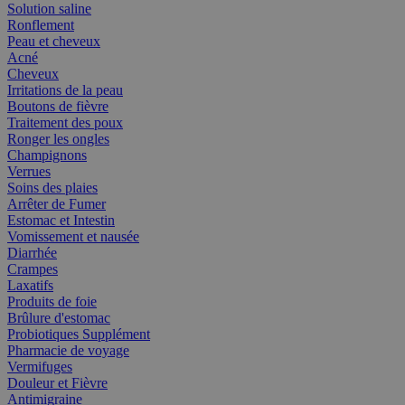
Solution saline
Ronflement
Peau et cheveux
Acné
Cheveux
Irritations de la peau
Boutons de fièvre
Traitement des poux
Ronger les ongles
Champignons
Verrues
Soins des plaies
Arrêter de Fumer
Estomac et Intestin
Vomissement et nausée
Diarrhée
Crampes
Laxatifs
Produits de foie
Brûlure d'estomac
Probiotiques Supplément
Pharmacie de voyage
Vermifuges
Douleur et Fièvre
Antimigraine