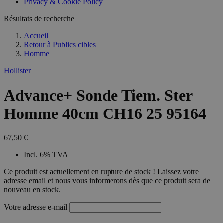
Privacy & Cookie Policy
combineren to
veel versc
gebruikerssess
Microsoft
analytische
Résultats de recherche
waardoor 
doeleinden.
kunnen w
gevolgd.
Accueil
Retour à
Publics cibles
Homme
Hollister
Advance+ Sonde Tiem. Ster
Homme 40cm CH16 25 95164
67,50 €
Incl. 6% TVA
Ce produit est actuellement en rupture de stock ! Laissez votre
adresse email et nous vous informerons dès que ce produit sera de
nouveau en stock.
Votre adresse e-mail