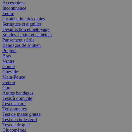
Accessoires
Incontinence
Feutre
Cicatrisation des plaies
Seringues et aiguilles
Desinfection et nettoyage
Sondes, baxter et cathéters
Pansement stérile
Bandages de soutien
Poignet
Bras
Ventre
Coude
Cheville
Main-Pouce
Genou
Cou
Autres bandages
Tests à domicile
Test d'alcool
Tensiometres
Test de masse grasse
Test de cholestérol
Test de drogue
Glucomètres