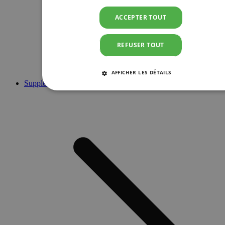
ACCEPTER TOUT
REFUSER TOUT
AFFICHER LES DÉTAILS
Suppléments
STRICTEMENT NÉCESSAIRES
PERFORMANCE
CIBLAGE
FONCTIONNALITÉ
Strictement nécessaires
Performance
Ciblage
Fonctionnalité
Les cookies strictement nécessaires habilitent des