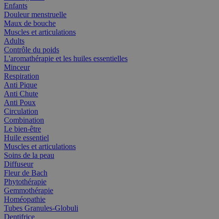
Enfants
Douleur menstruelle
Maux de bouche
Muscles et articulations
Adults
Contrôle du poids
L'aromathérapie et les huiles essentielles
Minceur
Respiration
Anti Pique
Anti Chute
Anti Poux
Circulation
Combination
Le bien-être
Huile essentiel
Muscles et articulations
Soins de la peau
Diffuseur
Fleur de Bach
Phytothérapie
Gemmothérapie
Homéopathie
Tubes Granules-Globuli
Dentifrice