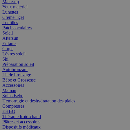
Make-up
Yeux matériel
Lunettes
Creme - gel
Lentilles
Patchs oculaires
Soleil
Aftersun
Enfants
Corps
Lèvres soleil
Ski
Préparation soleil
Autobronzant
Lit de bronzage
Bébé et Grossesse
Accessoires
Maman
Soins Bébé
Hémorragie et déshydratation des plaies
Compresses
EHBO
Thérapie froid-chaud
Plâtres et accessoires
Dispositifs médicaux