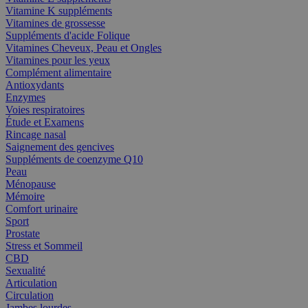
Vitamine K suppléments
Vitamines de grossesse
Suppléments d'acide Folique
Vitamines Cheveux, Peau et Ongles
Vitamines pour les yeux
Complément alimentaire
Antioxydants
Enzymes
Voies respiratoires
Étude et Examens
Rincage nasal
Saignement des gencives
Suppléments de coenzyme Q10
Peau
Ménopause
Mémoire
Comfort urinaire
Sport
Prostate
Stress et Sommeil
CBD
Sexualité
Articulation
Circulation
Jambes lourdes