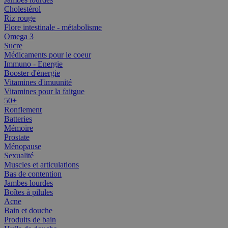
Cholestérol
Riz rouge
Flore intestinale - métabolisme
Omega 3
Sucre
Médicaments pour le coeur
Immuno - Energie
Booster d'énergie
Vitamines d'imuunité
Vitamines pour la faitgue
50+
Ronflement
Batteries
Mémoire
Prostate
Ménopause
Sexualité
Muscles et articulations
Bas de contention
Jambes lourdes
Boîtes à pilules
Acne
Bain et douche
Produits de bain