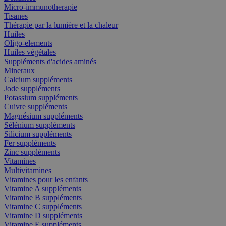
Micro-immunotherapie
Tisanes
Thérapie par la lumière et la chaleur
Huiles
Oligo-elements
Huiles végétales
Suppléments d'acides aminés
Mineraux
Calcium suppléments
Jode suppléments
Potassium suppléments
Cuivre suppléments
Magnésium suppléments
Sélénium suppléments
Silicium suppléments
Fer suppléments
Zinc suppléments
Vitamines
Multivitamines
Vitamines pour les enfants
Vitamine A suppléments
Vitamine B suppléments
Vitamine C suppléments
Vitamine D suppléments
Vitamine E suppléments