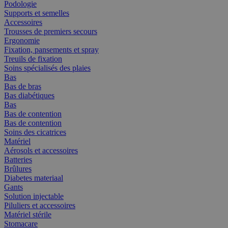
Podologie
Supports et semelles
Accessoires
Trousses de premiers secours
Ergonomie
Fixation, pansements et spray
Treuils de fixation
Soins spécialisés des plaies
Bas
Bas de bras
Bas diabétiques
Bas
Bas de contention
Bas de contention
Soins des cicatrices
Matériel
Aérosols et accessoires
Batteries
Brûlures
Diabetes materiaal
Gants
Solution injectable
Piluliers et accessoires
Matériel stérile
Stomacare