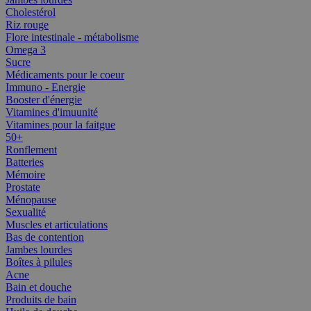
Cholestérol
Riz rouge
Flore intestinale - métabolisme
Omega 3
Sucre
Médicaments pour le coeur
Immuno - Energie
Booster d'énergie
Vitamines d'imuunité
Vitamines pour la faitgue
50+
Ronflement
Batteries
Mémoire
Prostate
Ménopause
Sexualité
Muscles et articulations
Bas de contention
Jambes lourdes
Boîtes à pilules
Acne
Bain et douche
Produits de bain