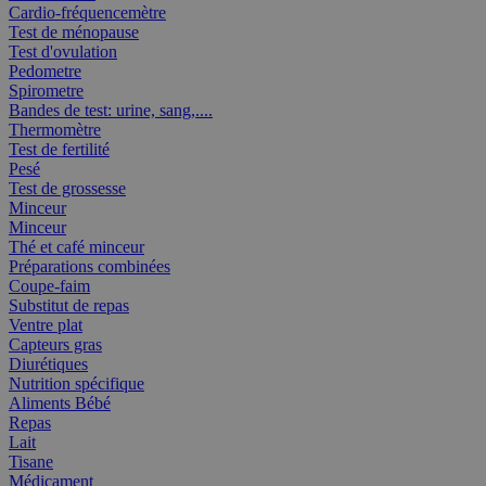
Cardio-fréquencemètre
Test de ménopause
Test d'ovulation
Pedometre
Spirometre
Bandes de test: urine, sang,....
Thermomètre
Test de fertilité
Pesé
Test de grossesse
Minceur
Minceur
Thé et café minceur
Préparations combinées
Coupe-faim
Substitut de repas
Ventre plat
Capteurs gras
Diurétiques
Nutrition spécifique
Aliments Bébé
Repas
Lait
Tisane
Médicament