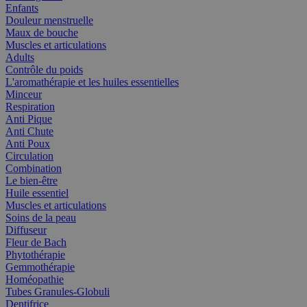
Enfants
Douleur menstruelle
Maux de bouche
Muscles et articulations
Adults
Contrôle du poids
L'aromathérapie et les huiles essentielles
Minceur
Respiration
Anti Pique
Anti Chute
Anti Poux
Circulation
Combination
Le bien-être
Huile essentiel
Muscles et articulations
Soins de la peau
Diffuseur
Fleur de Bach
Phytothérapie
Gemmothérapie
Homéopathie
Tubes Granules-Globuli
Dentifrice