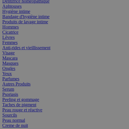
Dentifrice homéopathique
Aphtouses
Hygiène intime
Bandage d'hygiène intime
Produits de lavage intime
Hommes
Cicatrice
Lèvres
Femmes
Anti-rides et vieillissement
Visage
Mascara
Masques
Ongles
Yeux
Parfumes
Autres Produits
Serum
Psoriasis
Peeling et gommage
Taches de pigment
Peau rouge et réactive
Sourcils
Peau normal
Creme de nuit