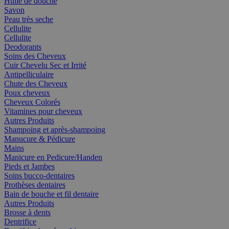
Huile de douche
Savon
Peau très seche
Cellulite
Cellulite
Deodorants
Soins des Cheveux
Cuir Chevelu Sec et Irrité
Antipelliculaire
Chute des Cheveux
Poux cheveux
Cheveux Colorés
Vitamines pour cheveux
Autres Produits
Shampoing et après-shampoing
Manucure & Pédicure
Mains
Manicure en Pedicure/Handen
Pieds et Jambes
Soins bucco-dentaires
Prothèses dentaires
Bain de bouche et fil dentaire
Autres Produits
Brosse à dents
Dentrifice