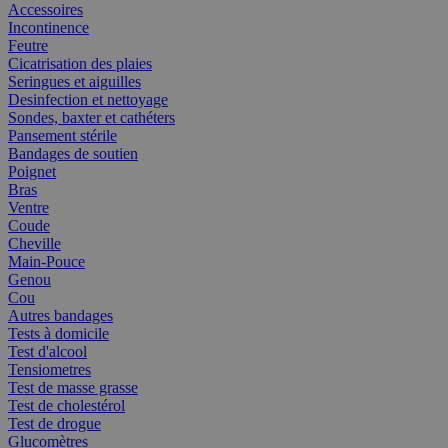
Accessoires
Incontinence
Feutre
Cicatrisation des plaies
Seringues et aiguilles
Desinfection et nettoyage
Sondes, baxter et cathéters
Pansement stérile
Bandages de soutien
Poignet
Bras
Ventre
Coude
Cheville
Main-Pouce
Genou
Cou
Autres bandages
Tests à domicile
Test d'alcool
Tensiometres
Test de masse grasse
Test de cholestérol
Test de drogue
Glucomètres