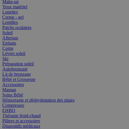
Make-up
Yeux matériel
Lunettes
Creme - gel
Lentilles
Patchs oculaires
Soleil
Aftersun
Enfants
Corps
Lèvres soleil
Ski
Préparation soleil
Autobronzant
Lit de bronzage
Bébé et Grossesse
Accessoires
Maman
Soins Bébé
Hémorragie et déshydratation des plaies
Compresses
EHBO
Thérapie froid-chaud
Plâtres et accessoires
Dispositifs médicaux