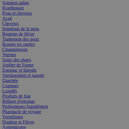
Solution saline
Ronflement
Peau et cheveux
Acné
Cheveux
Irritations de la peau
Boutons de fièvre
Traitement des poux
Ronger les ongles
Champignons
Verrues
Soins des plaies
Arrêter de Fumer
Estomac et Intestin
Vomissement et nausée
Diarrhée
Crampes
Laxatifs
Produits de foie
Brûlure d'estomac
Probiotiques Supplément
Pharmacie de voyage
Vermifuges
Douleur et Fièvre
Antimigraine