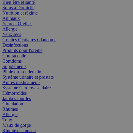
Bien-être et santé
Soins à Domicile
Nutrition et régime
Animaux
Yeux et Oreilles
Allergie
Yeux secs
Gouttes Oculaires Glaucome
Desinfections
Produits pour l'oreille
Contraceptie
Comdoms
Suppléments
Pilule du Lendemain
Système urinaire et prostate
Autres médicaments
Système Cardiovasculaire
Hémorroïdes
Jambes lourdes
Circulation
Rhumes
Allergie
Toux
Maux de gorge
Rhinite et sinusite