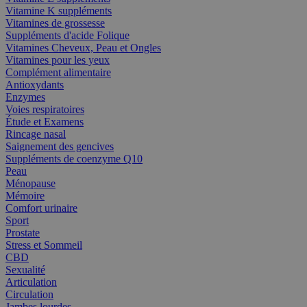
Vitamine K suppléments
Vitamines de grossesse
Suppléments d'acide Folique
Vitamines Cheveux, Peau et Ongles
Vitamines pour les yeux
Complément alimentaire
Antioxydants
Enzymes
Voies respiratoires
Étude et Examens
Rincage nasal
Saignement des gencives
Suppléments de coenzyme Q10
Peau
Ménopause
Mémoire
Comfort urinaire
Sport
Prostate
Stress et Sommeil
CBD
Sexualité
Articulation
Circulation
Jambes lourdes