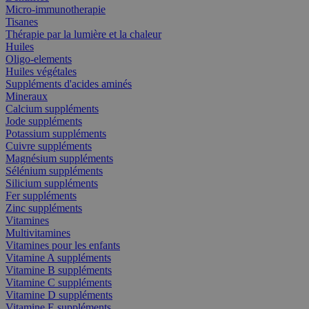
Micro-immunotherapie
Tisanes
Thérapie par la lumière et la chaleur
Huiles
Oligo-elements
Huiles végétales
Suppléments d'acides aminés
Mineraux
Calcium suppléments
Jode suppléments
Potassium suppléments
Cuivre suppléments
Magnésium suppléments
Sélénium suppléments
Silicium suppléments
Fer suppléments
Zinc suppléments
Vitamines
Multivitamines
Vitamines pour les enfants
Vitamine A suppléments
Vitamine B suppléments
Vitamine C suppléments
Vitamine D suppléments
Vitamine E suppléments