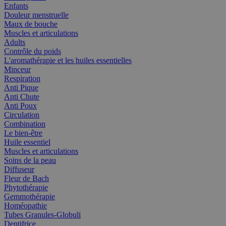
Enfants
Douleur menstruelle
Maux de bouche
Muscles et articulations
Adults
Contrôle du poids
L'aromathérapie et les huiles essentielles
Minceur
Respiration
Anti Pique
Anti Chute
Anti Poux
Circulation
Combination
Le bien-être
Huile essentiel
Muscles et articulations
Soins de la peau
Diffuseur
Fleur de Bach
Phytothérapie
Gemmothérapie
Homéopathie
Tubes Granules-Globuli
Dentifrice