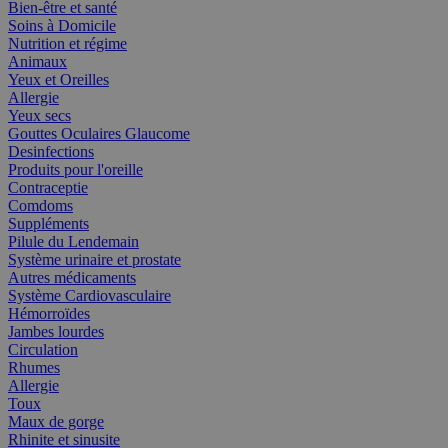
Bien-être et santé
Soins à Domicile
Nutrition et régime
Animaux
Yeux et Oreilles
Allergie
Yeux secs
Gouttes Oculaires Glaucome
Desinfections
Produits pour l'oreille
Contraceptie
Comdoms
Suppléments
Pilule du Lendemain
Système urinaire et prostate
Autres médicaments
Système Cardiovasculaire
Hémorroïdes
Jambes lourdes
Circulation
Rhumes
Allergie
Toux
Maux de gorge
Rhinite et sinusite