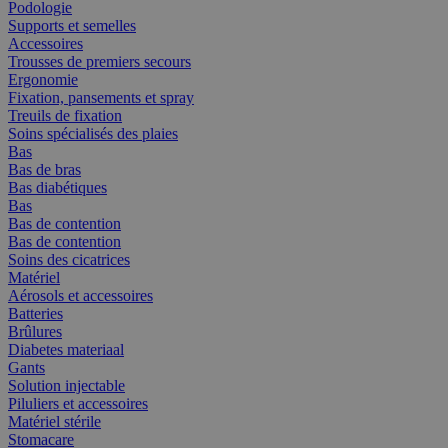
Podologie
Supports et semelles
Accessoires
Trousses de premiers secours
Ergonomie
Fixation, pansements et spray
Treuils de fixation
Soins spécialisés des plaies
Bas
Bas de bras
Bas diabétiques
Bas
Bas de contention
Bas de contention
Soins des cicatrices
Matériel
Aérosols et accessoires
Batteries
Brûlures
Diabetes materiaal
Gants
Solution injectable
Piluliers et accessoires
Matériel stérile
Stomacare