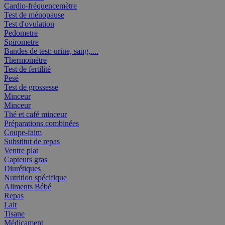
Cardio-fréquencemètre
Test de ménopause
Test d'ovulation
Pedometre
Spirometre
Bandes de test: urine, sang,....
Thermomètre
Test de fertilité
Pesé
Test de grossesse
Minceur
Minceur
Thé et café minceur
Préparations combinées
Coupe-faim
Substitut de repas
Ventre plat
Capteurs gras
Diurétiques
Nutrition spécifique
Aliments Bébé
Repas
Lait
Tisane
Médicament