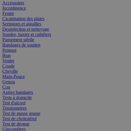
Accessoires
Incontinence
Feutre
Cicatrisation des plaies
Seringues et aiguilles
Desinfection et nettoyage
Sondes, baxter et cathéters
Pansement stérile
Bandages de soutien
Poignet
Bras
Ventre
Coude
Cheville
Main-Pouce
Genou
Cou
Autres bandages
Tests à domicile
Test d'alcool
Tensiometres
Test de masse grasse
Test de cholestérol
Test de drogue
Glucomètres