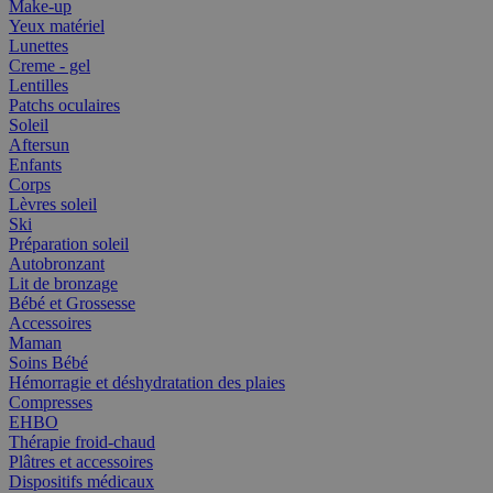
Make-up
Yeux matériel
Lunettes
Creme - gel
Lentilles
Patchs oculaires
Soleil
Aftersun
Enfants
Corps
Lèvres soleil
Ski
Préparation soleil
Autobronzant
Lit de bronzage
Bébé et Grossesse
Accessoires
Maman
Soins Bébé
Hémorragie et déshydratation des plaies
Compresses
EHBO
Thérapie froid-chaud
Plâtres et accessoires
Dispositifs médicaux