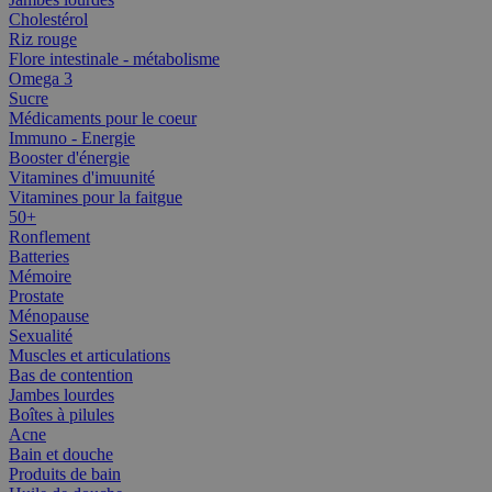
Cholestérol
Riz rouge
Flore intestinale - métabolisme
Omega 3
Sucre
Médicaments pour le coeur
Immuno - Energie
Booster d'énergie
Vitamines d'imuunité
Vitamines pour la faitgue
50+
Ronflement
Batteries
Mémoire
Prostate
Ménopause
Sexualité
Muscles et articulations
Bas de contention
Jambes lourdes
Boîtes à pilules
Acne
Bain et douche
Produits de bain