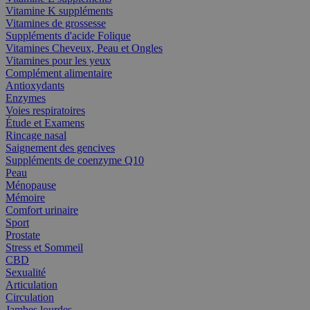
Vitamine K suppléments
Vitamines de grossesse
Suppléments d'acide Folique
Vitamines Cheveux, Peau et Ongles
Vitamines pour les yeux
Complément alimentaire
Antioxydants
Enzymes
Voies respiratoires
Étude et Examens
Rincage nasal
Saignement des gencives
Suppléments de coenzyme Q10
Peau
Ménopause
Mémoire
Comfort urinaire
Sport
Prostate
Stress et Sommeil
CBD
Sexualité
Articulation
Circulation
Jambes lourdes