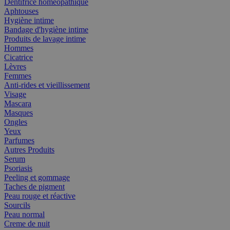
Dentifrice homéopathique
Aphtouses
Hygiène intime
Bandage d'hygiène intime
Produits de lavage intime
Hommes
Cicatrice
Lèvres
Femmes
Anti-rides et vieillissement
Visage
Mascara
Masques
Ongles
Yeux
Parfumes
Autres Produits
Serum
Psoriasis
Peeling et gommage
Taches de pigment
Peau rouge et réactive
Sourcils
Peau normal
Creme de nuit