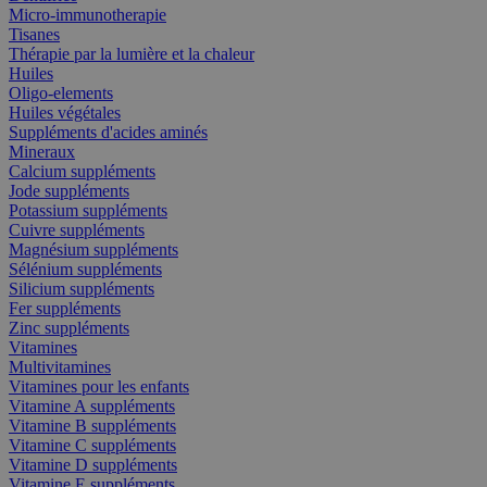
Micro-immunotherapie
Tisanes
Thérapie par la lumière et la chaleur
Huiles
Oligo-elements
Huiles végétales
Suppléments d'acides aminés
Mineraux
Calcium suppléments
Jode suppléments
Potassium suppléments
Cuivre suppléments
Magnésium suppléments
Sélénium suppléments
Silicium suppléments
Fer suppléments
Zinc suppléments
Vitamines
Multivitamines
Vitamines pour les enfants
Vitamine A suppléments
Vitamine B suppléments
Vitamine C suppléments
Vitamine D suppléments
Vitamine E suppléments