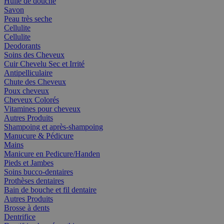
Huile de douche
Savon
Peau très seche
Cellulite
Cellulite
Deodorants
Soins des Cheveux
Cuir Chevelu Sec et Irrité
Antipelliculaire
Chute des Cheveux
Poux cheveux
Cheveux Colorés
Vitamines pour cheveux
Autres Produits
Shampoing et après-shampoing
Manucure & Pédicure
Mains
Manicure en Pedicure/Handen
Pieds et Jambes
Soins bucco-dentaires
Prothèses dentaires
Bain de bouche et fil dentaire
Autres Produits
Brosse à dents
Dentrifice