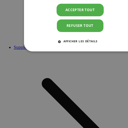
ACCEPTER TOUT
REFUSER TOUT
AFFICHER LES DÉTAILS
Suppléments
STRICTEMENT NÉCESSAIRES
PERFORMANCE
CIBLAGE
FONCTIONNALITÉ
Strictement nécessaires
Performance
Ciblage
Fonctionnalité
Les cookies strictement nécessaires habilitent des