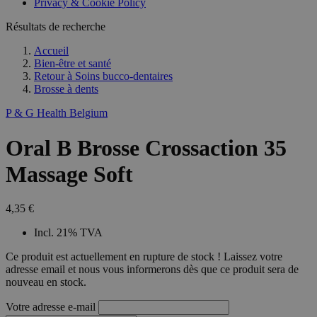
Privacy & Cookie Policy
combineren to
veel versc
gebruikerssess
Microsoft
analytische
Résultats de recherche
waardoor 
doeleinden.
kunnen w
gevolgd.
Accueil
Bien-être et santé
Retour à
Soins bucco-dentaires
Brosse à dents
P & G Health Belgium
Oral B Brosse Crossaction 35
Massage Soft
4,35 €
Incl. 21% TVA
Ce produit est actuellement en rupture de stock ! Laissez votre
adresse email et nous vous informerons dès que ce produit sera de
nouveau en stock.
Votre adresse e-mail