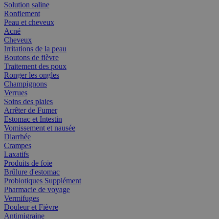
Solution saline
Ronflement
Peau et cheveux
Acné
Cheveux
Irritations de la peau
Boutons de fièvre
Traitement des poux
Ronger les ongles
Champignons
Verrues
Soins des plaies
Arrêter de Fumer
Estomac et Intestin
Vomissement et nausée
Diarrhée
Crampes
Laxatifs
Produits de foie
Brûlure d'estomac
Probiotiques Supplément
Pharmacie de voyage
Vermifuges
Douleur et Fièvre
Antimigraine