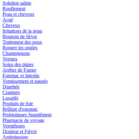
Solution saline
Ronflement
Peau et cheveux
Acné
Cheveux
Irritations de la peau
Boutons de fièvre
Traitement des poux
Ronger les ongles
Champignons
Verrues
Soins des plaies
Arrêter de Fumer
Estomac et Intestin
Vomissement et nausée
Diarrhée
Crampes
Laxatifs
Produits de foie
Brûlure d'estomac
Probiotiques Supplément
Pharmacie de voyage
Vermifuges
Douleur et Fièvre
Antimigraine