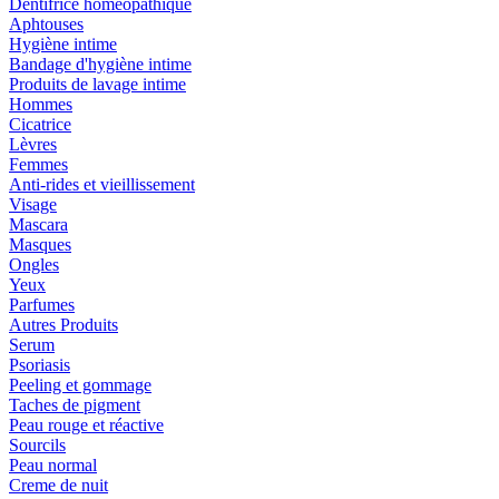
Dentifrice homéopathique
Aphtouses
Hygiène intime
Bandage d'hygiène intime
Produits de lavage intime
Hommes
Cicatrice
Lèvres
Femmes
Anti-rides et vieillissement
Visage
Mascara
Masques
Ongles
Yeux
Parfumes
Autres Produits
Serum
Psoriasis
Peeling et gommage
Taches de pigment
Peau rouge et réactive
Sourcils
Peau normal
Creme de nuit