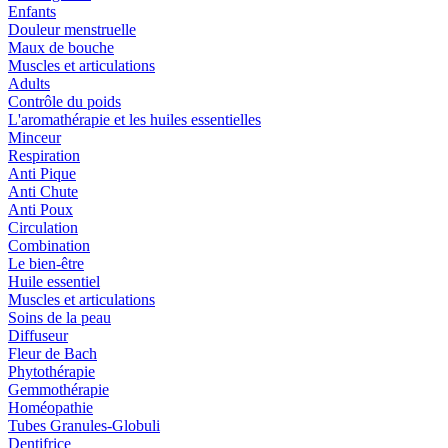
Enfants
Douleur menstruelle
Maux de bouche
Muscles et articulations
Adults
Contrôle du poids
L'aromathérapie et les huiles essentielles
Minceur
Respiration
Anti Pique
Anti Chute
Anti Poux
Circulation
Combination
Le bien-être
Huile essentiel
Muscles et articulations
Soins de la peau
Diffuseur
Fleur de Bach
Phytothérapie
Gemmothérapie
Homéopathie
Tubes Granules-Globuli
Dentifrice