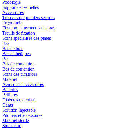
Podologie
Supports et semelles
Accessoires
Trousses de premiers secours
Ergonomie
Fixation, pansements et spray
Treuils de fixation
Soins spécialisés des plaies
Bas
Bas de bras
Bas diabétiques
Bas
Bas de contention
Bas de contention
Soins des cicatrices
Matériel
Aérosols et accessoires
Batteries
Brûlures
Diabetes materiaal
Gants
Solution injectable
Piluliers et accessoires
Matériel stérile
Stomacare