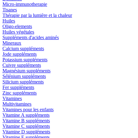
Micro-immunotherapie
Tisanes
Thérapie par la lumière et la chaleur
Huiles
Oligo-elements
Huiles végétales
Suppléments d'acides aminés
Mineraux
Calcium suppléments
Jode suppléments
Potassium suppléments
Cuivre suppléments
Magnésium suppléments
Sélénium suppléments
Silicium suppléments
Fer suppléments
Zinc suppléments
Vitamines
Multivitamines
Vitamines pour les enfants
Vitamine A suppléments
Vitamine B suppléments
Vitamine C suppléments
Vitamine D suppléments
Vitamine E suppléments