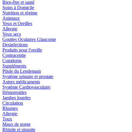
Bien-être et santé
Soins à Domicile
Nutrition et régime
Animaux
Yeux et Oreilles
Allergie
Yeux secs
Gouttes Oculaires Glaucome
Desinfections
Produits pour l'oreille
Contraceptie
Comdoms
Suppléments
Pilule du Lendemain
Système urinaire et prostate
Autres médicaments
Système Cardiovasculaire
Hémorroïdes
Jambes lourdes
Circulation
Rhumes
Allergie
Toux
Maux de gorge
Rhinite et sinusite