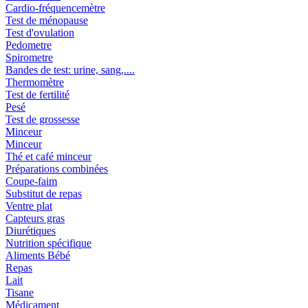
Cardio-fréquencemètre
Test de ménopause
Test d'ovulation
Pedometre
Spirometre
Bandes de test: urine, sang,....
Thermomètre
Test de fertilité
Pesé
Test de grossesse
Minceur
Minceur
Thé et café minceur
Préparations combinées
Coupe-faim
Substitut de repas
Ventre plat
Capteurs gras
Diurétiques
Nutrition spécifique
Aliments Bébé
Repas
Lait
Tisane
Médicament