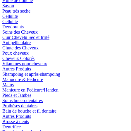
Huile de douche
Savon
Peau très seche
Cellulite
Cellulite
Deodorants
Soins des Cheveux
Cuir Chevelu Sec et Irrité
Antipelliculaire
Chute des Cheveux
Poux cheveux
Cheveux Colorés
Vitamines pour cheveux
Autres Produits
Shampoing et après-shampoing
Manucure & Pédicure
Mains
Manicure en Pedicure/Handen
Pieds et Jambes
Soins bucco-dentaires
Prothèses dentaires
Bain de bouche et fil dentaire
Autres Produits
Brosse à dents
Dentrifice