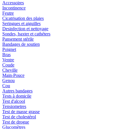
Accessoires
Incontinence
Feutre
Cicatrisation des plaies
Seringues et aiguilles
Desinfection et nettoyage
Sondes, baxter et cathéters
Pansement stérile
Bandages de soutien
Poignet
Bras
Ventre
Coude
Cheville
Main-Pouce
Genou
Cou
Autres bandages
Tests à domicile
Test d'alcool
Tensiometres
Test de masse grasse
Test de cholestérol
Test de drogue
Glucomètres