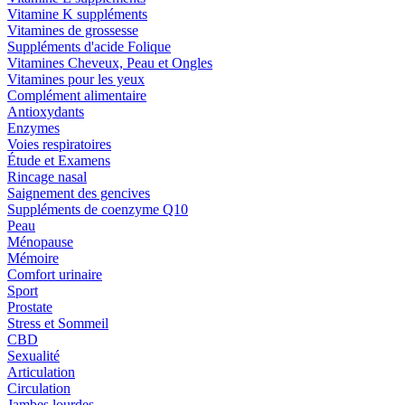
Vitamine K suppléments
Vitamines de grossesse
Suppléments d'acide Folique
Vitamines Cheveux, Peau et Ongles
Vitamines pour les yeux
Complément alimentaire
Antioxydants
Enzymes
Voies respiratoires
Étude et Examens
Rincage nasal
Saignement des gencives
Suppléments de coenzyme Q10
Peau
Ménopause
Mémoire
Comfort urinaire
Sport
Prostate
Stress et Sommeil
CBD
Sexualité
Articulation
Circulation
Jambes lourdes