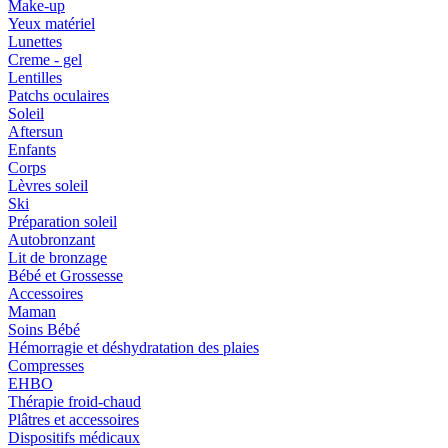
Make-up
Yeux matériel
Lunettes
Creme - gel
Lentilles
Patchs oculaires
Soleil
Aftersun
Enfants
Corps
Lèvres soleil
Ski
Préparation soleil
Autobronzant
Lit de bronzage
Bébé et Grossesse
Accessoires
Maman
Soins Bébé
Hémorragie et déshydratation des plaies
Compresses
EHBO
Thérapie froid-chaud
Plâtres et accessoires
Dispositifs médicaux