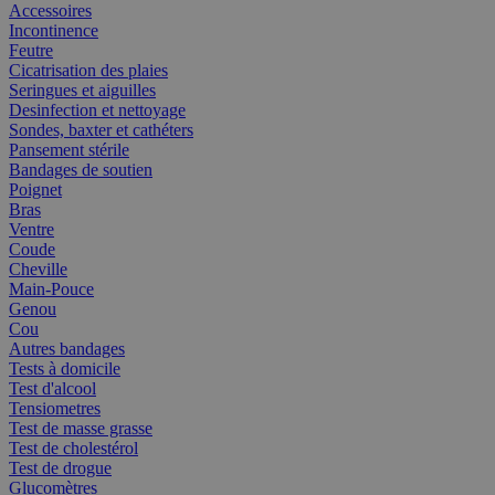
Accessoires
Incontinence
Feutre
Cicatrisation des plaies
Seringues et aiguilles
Desinfection et nettoyage
Sondes, baxter et cathéters
Pansement stérile
Bandages de soutien
Poignet
Bras
Ventre
Coude
Cheville
Main-Pouce
Genou
Cou
Autres bandages
Tests à domicile
Test d'alcool
Tensiometres
Test de masse grasse
Test de cholestérol
Test de drogue
Glucomètres