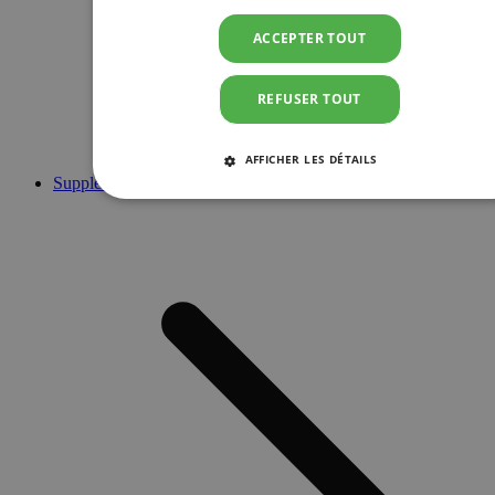
ACCEPTER TOUT
REFUSER TOUT
AFFICHER LES DÉTAILS
Suppléments
STRICTEMENT NÉCESSAIRES
PERFORMANCE
CIBLAGE
FONCTIONNALITÉ
Strictement nécessaires
Performance
Ciblage
Fonctionnalité
Les cookies strictement nécessaires habilitent des