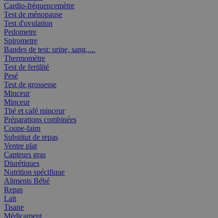
Cardio-fréquencemètre
Test de ménopause
Test d'ovulation
Pedometre
Spirometre
Bandes de test: urine, sang,....
Thermomètre
Test de fertilité
Pesé
Test de grossesse
Minceur
Minceur
Thé et café minceur
Préparations combinées
Coupe-faim
Substitut de repas
Ventre plat
Capteurs gras
Diurétiques
Nutrition spécifique
Aliments Bébé
Repas
Lait
Tisane
Médicament