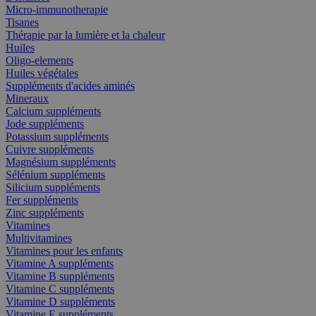
Micro-immunotherapie
Tisanes
Thérapie par la lumière et la chaleur
Huiles
Oligo-elements
Huiles végétales
Suppléments d'acides aminés
Mineraux
Calcium suppléments
Jode suppléments
Potassium suppléments
Cuivre suppléments
Magnésium suppléments
Sélénium suppléments
Silicium suppléments
Fer suppléments
Zinc suppléments
Vitamines
Multivitamines
Vitamines pour les enfants
Vitamine A suppléments
Vitamine B suppléments
Vitamine C suppléments
Vitamine D suppléments
Vitamine E suppléments