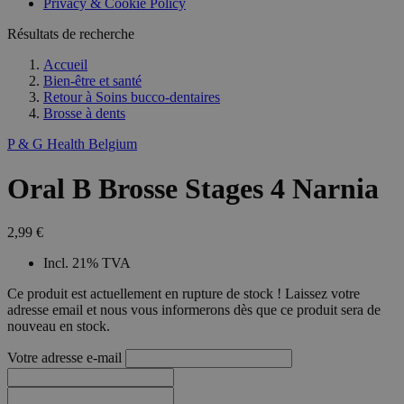
Privacy & Cookie Policy
combineren to
veel versc
gebruikerssess
Microsoft
analytische
Résultats de recherche
waardoor 
doeleinden.
kunnen w
gevolgd.
Accueil
Bien-être et santé
Retour à
Soins bucco-dentaires
Brosse à dents
P & G Health Belgium
Oral B Brosse Stages 4 Narnia
2,99 €
Incl. 21% TVA
Ce produit est actuellement en rupture de stock ! Laissez votre
adresse email et nous vous informerons dès que ce produit sera de
nouveau en stock.
Votre adresse e-mail