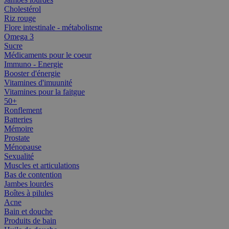
Cholestérol
Riz rouge
Flore intestinale - métabolisme
Omega 3
Sucre
Médicaments pour le coeur
Immuno - Energie
Booster d'énergie
Vitamines d'imuunité
Vitamines pour la faitgue
50+
Ronflement
Batteries
Mémoire
Prostate
Ménopause
Sexualité
Muscles et articulations
Bas de contention
Jambes lourdes
Boîtes à pilules
Acne
Bain et douche
Produits de bain