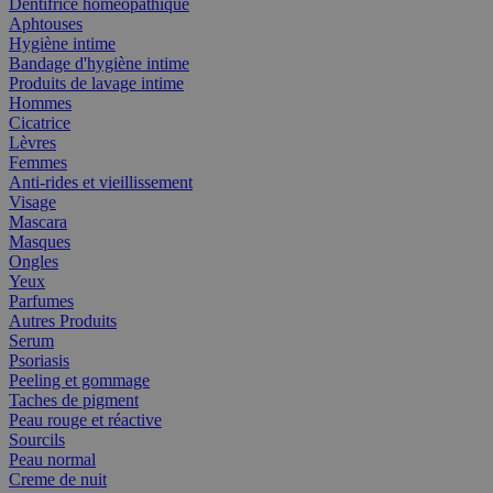
Dentifrice homéopathique
Aphtouses
Hygiène intime
Bandage d'hygiène intime
Produits de lavage intime
Hommes
Cicatrice
Lèvres
Femmes
Anti-rides et vieillissement
Visage
Mascara
Masques
Ongles
Yeux
Parfumes
Autres Produits
Serum
Psoriasis
Peeling et gommage
Taches de pigment
Peau rouge et réactive
Sourcils
Peau normal
Creme de nuit