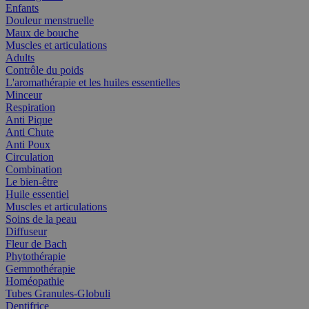
Enfants
Douleur menstruelle
Maux de bouche
Muscles et articulations
Adults
Contrôle du poids
L'aromathérapie et les huiles essentielles
Minceur
Respiration
Anti Pique
Anti Chute
Anti Poux
Circulation
Combination
Le bien-être
Huile essentiel
Muscles et articulations
Soins de la peau
Diffuseur
Fleur de Bach
Phytothérapie
Gemmothérapie
Homéopathie
Tubes Granules-Globuli
Dentifrice