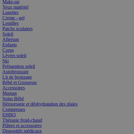
Make-up
Yeux matériel
Lunettes
Creme - gel
Lentilles
Patchs oculaires
Soleil
Aftersun
Enfants
Corps
Lèvres soleil
Ski
Préparation soleil
Autobronzant
Lit de bronzage
Bébé et Grossesse
Accessoires
Maman
Soins Bébé
Hémorragie et déshydratation des plaies
Compresses
EHBO
Thérapie froid-chaud
Plâtres et accessoires
Dispositifs médicaux