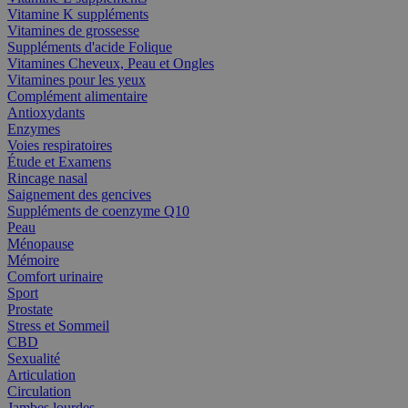
Vitamine K suppléments
Vitamines de grossesse
Suppléments d'acide Folique
Vitamines Cheveux, Peau et Ongles
Vitamines pour les yeux
Complément alimentaire
Antioxydants
Enzymes
Voies respiratoires
Étude et Examens
Rincage nasal
Saignement des gencives
Suppléments de coenzyme Q10
Peau
Ménopause
Mémoire
Comfort urinaire
Sport
Prostate
Stress et Sommeil
CBD
Sexualité
Articulation
Circulation
Jambes lourdes