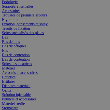
Podologie
Supports et semelles
Accessoires
Trousses de premiers secours
Ergonomie
Fixation, pansements et spray
Treuils de fixation
Soins spécialisés des plaies
Bas
Bas de bras
Bas diabétiques
Bas
Bas de contention
Bas de contention
Soins des cicatrices
Matériel
Aérosols et accessoires
Batteries
Brûlures
Diabetes materiaal
Gants
Solution injectable
Piluliers et accessoires
Matériel stérile
Stomacare