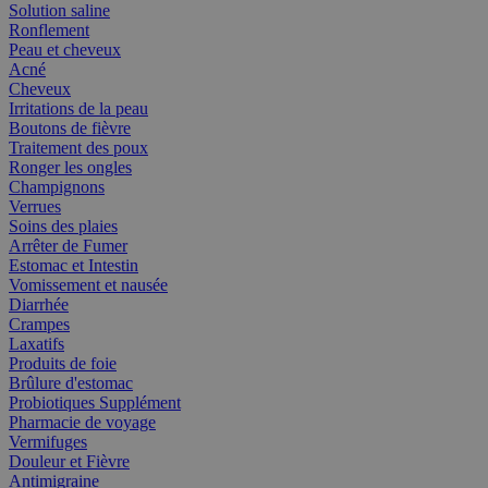
Solution saline
Ronflement
Peau et cheveux
Acné
Cheveux
Irritations de la peau
Boutons de fièvre
Traitement des poux
Ronger les ongles
Champignons
Verrues
Soins des plaies
Arrêter de Fumer
Estomac et Intestin
Vomissement et nausée
Diarrhée
Crampes
Laxatifs
Produits de foie
Brûlure d'estomac
Probiotiques Supplément
Pharmacie de voyage
Vermifuges
Douleur et Fièvre
Antimigraine