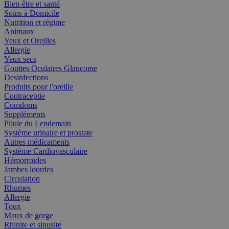
Bien-être et santé
Soins à Domicile
Nutrition et régime
Animaux
Yeux et Oreilles
Allergie
Yeux secs
Gouttes Oculaires Glaucome
Desinfections
Produits pour l'oreille
Contraceptie
Comdoms
Suppléments
Pilule du Lendemain
Système urinaire et prostate
Autres médicaments
Système Cardiovasculaire
Hémorroïdes
Jambes lourdes
Circulation
Rhumes
Allergie
Toux
Maux de gorge
Rhinite et sinusite