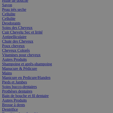
Huile de douche
Savon
Peau très seche
Cellulite
Cellulite
Deodorants
Soins des Cheveux
Cuir Chevelu Sec et Irrité
Antipelliculaire
Chute des Cheveux
Poux cheveux
Cheveux Colorés
Vitamines pour cheveux
Autres Produits
Shampoing et après-shampoing
Manucure & Pédicure
Mains
Manicure en Pedicure/Handen
Pieds et Jambes
Soins bucco-dentaires
Prothèses dentaires
Bain de bouche et fil dentaire
Autres Produits
Brosse à dents
Dentrifice