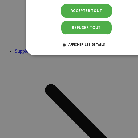
ACCEPTER TOUT
REFUSER TOUT
AFFICHER LES DÉTAILS
Suppléments
STRICTEMENT NÉCESSAIRES
PERFORMANCE
CIBLAGE
FONCTIONNALITÉ
Strictement nécessaires
Performance
Ciblage
Fonctionnalité
Les cookies strictement nécessaires habilitent des