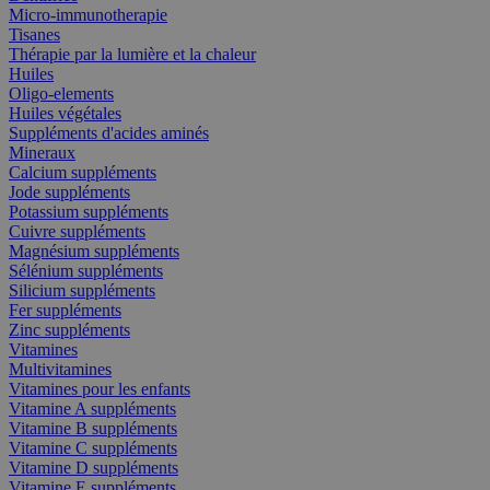
Micro-immunotherapie
Tisanes
Thérapie par la lumière et la chaleur
Huiles
Oligo-elements
Huiles végétales
Suppléments d'acides aminés
Mineraux
Calcium suppléments
Jode suppléments
Potassium suppléments
Cuivre suppléments
Magnésium suppléments
Sélénium suppléments
Silicium suppléments
Fer suppléments
Zinc suppléments
Vitamines
Multivitamines
Vitamines pour les enfants
Vitamine A suppléments
Vitamine B suppléments
Vitamine C suppléments
Vitamine D suppléments
Vitamine E suppléments