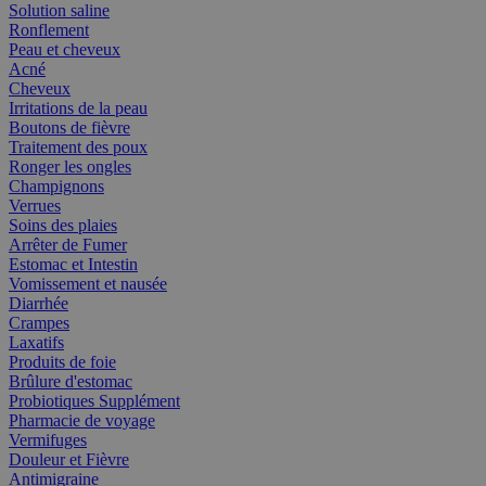
Solution saline
Ronflement
Peau et cheveux
Acné
Cheveux
Irritations de la peau
Boutons de fièvre
Traitement des poux
Ronger les ongles
Champignons
Verrues
Soins des plaies
Arrêter de Fumer
Estomac et Intestin
Vomissement et nausée
Diarrhée
Crampes
Laxatifs
Produits de foie
Brûlure d'estomac
Probiotiques Supplément
Pharmacie de voyage
Vermifuges
Douleur et Fièvre
Antimigraine