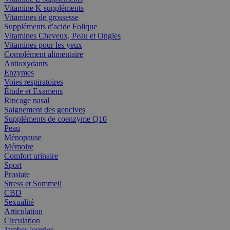
Vitamine K suppléments
Vitamines de grossesse
Suppléments d'acide Folique
Vitamines Cheveux, Peau et Ongles
Vitamines pour les yeux
Complément alimentaire
Antioxydants
Enzymes
Voies respiratoires
Étude et Examens
Rincage nasal
Saignement des gencives
Suppléments de coenzyme Q10
Peau
Ménopause
Mémoire
Comfort urinaire
Sport
Prostate
Stress et Sommeil
CBD
Sexualité
Articulation
Circulation
Jambes lourdes