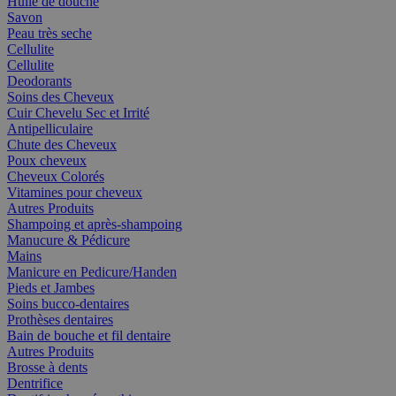
Huile de douche
Savon
Peau très seche
Cellulite
Cellulite
Deodorants
Soins des Cheveux
Cuir Chevelu Sec et Irrité
Antipelliculaire
Chute des Cheveux
Poux cheveux
Cheveux Colorés
Vitamines pour cheveux
Autres Produits
Shampoing et après-shampoing
Manucure & Pédicure
Mains
Manicure en Pedicure/Handen
Pieds et Jambes
Soins bucco-dentaires
Prothèses dentaires
Bain de bouche et fil dentaire
Autres Produits
Brosse à dents
Dentrifice