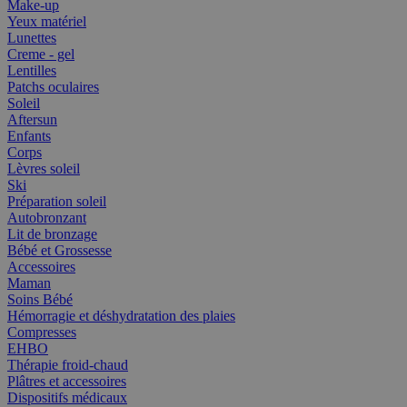
Make-up
Yeux matériel
Lunettes
Creme - gel
Lentilles
Patchs oculaires
Soleil
Aftersun
Enfants
Corps
Lèvres soleil
Ski
Préparation soleil
Autobronzant
Lit de bronzage
Bébé et Grossesse
Accessoires
Maman
Soins Bébé
Hémorragie et déshydratation des plaies
Compresses
EHBO
Thérapie froid-chaud
Plâtres et accessoires
Dispositifs médicaux