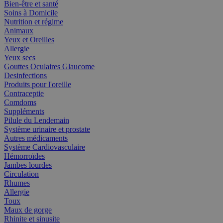
Bien-être et santé
Soins à Domicile
Nutrition et régime
Animaux
Yeux et Oreilles
Allergie
Yeux secs
Gouttes Oculaires Glaucome
Desinfections
Produits pour l'oreille
Contraceptie
Comdoms
Suppléments
Pilule du Lendemain
Système urinaire et prostate
Autres médicaments
Système Cardiovasculaire
Hémorroïdes
Jambes lourdes
Circulation
Rhumes
Allergie
Toux
Maux de gorge
Rhinite et sinusite