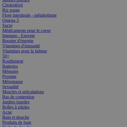
Cholestérol
Riz rouge
Flore intestinale - métabolisme
Omega 3
Sucre
Médicaments pour le coeur
Immuno - Energie
Booster d'énergie
Vitamines d'imuunité
Vitamines pour la faitgue
50+
Ronflement
Batteries
Mémoire
Prostate
Ménopause
Sexualité
Muscles et articulations
Bas de contention
Jambes lourdes
Boîtes à pilules
Acne
Bain et douche
Produits de bain