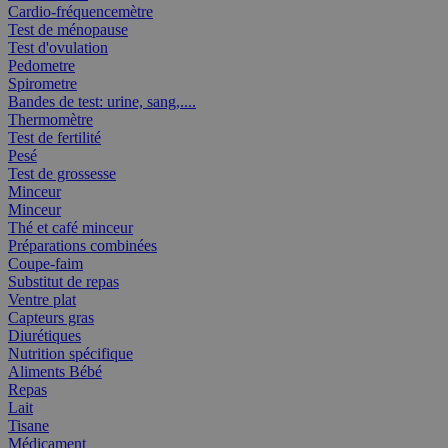
Cardio-fréquencemètre
Test de ménopause
Test d'ovulation
Pedometre
Spirometre
Bandes de test: urine, sang,....
Thermomètre
Test de fertilité
Pesé
Test de grossesse
Minceur
Minceur
Thé et café minceur
Préparations combinées
Coupe-faim
Substitut de repas
Ventre plat
Capteurs gras
Diurétiques
Nutrition spécifique
Aliments Bébé
Repas
Lait
Tisane
Médicament