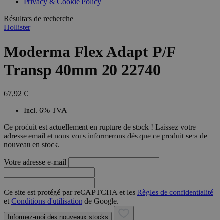
Privacy & Cookie Policy
combineren to
veel versc
gebruikerssess
Microsoft
analytische
Résultats de recherche
waardoor 
doeleinden.
kunnen w
Hollister
gevolgd.
Moderma Flex Adapt P/F
Transp 40mm 20 22740
67,92 €
Incl. 6% TVA
Ce produit est actuellement en rupture de stock ! Laissez votre
adresse email et nous vous informerons dès que ce produit sera de
nouveau en stock.
Votre adresse e-mail
Ce site est protégé par reCAPTCHA et les
Règles de confidentialité
et
Conditions d'utilisation
de Google.
Informez-moi des nouveaux stocks