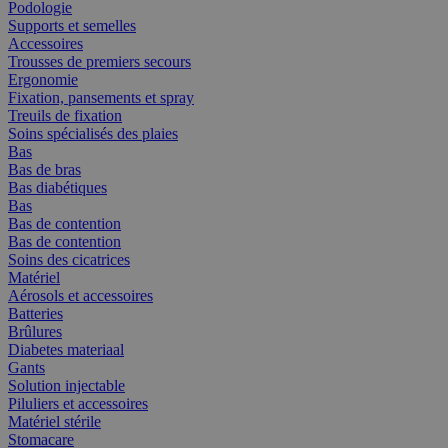
Podologie
Supports et semelles
Accessoires
Trousses de premiers secours
Ergonomie
Fixation, pansements et spray
Treuils de fixation
Soins spécialisés des plaies
Bas
Bas de bras
Bas diabétiques
Bas
Bas de contention
Bas de contention
Soins des cicatrices
Matériel
Aérosols et accessoires
Batteries
Brûlures
Diabetes materiaal
Gants
Solution injectable
Piluliers et accessoires
Matériel stérile
Stomacare