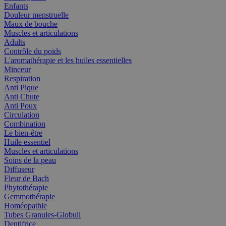
Enfants
Douleur menstruelle
Maux de bouche
Muscles et articulations
Adults
Contrôle du poids
L'aromathérapie et les huiles essentielles
Minceur
Respiration
Anti Pique
Anti Chute
Anti Poux
Circulation
Combination
Le bien-être
Huile essentiel
Muscles et articulations
Soins de la peau
Diffuseur
Fleur de Bach
Phytothérapie
Gemmothérapie
Homéopathie
Tubes Granules-Globuli
Dentifrice