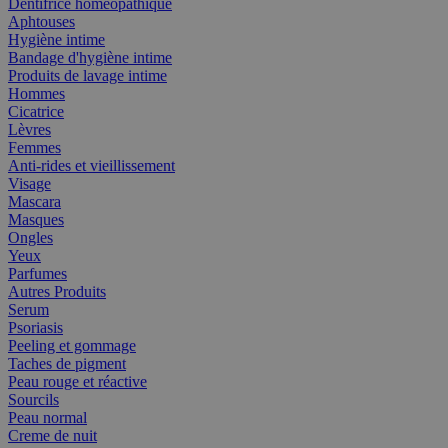
Dentifrice homéopathique
Aphtouses
Hygiène intime
Bandage d'hygiène intime
Produits de lavage intime
Hommes
Cicatrice
Lèvres
Femmes
Anti-rides et vieillissement
Visage
Mascara
Masques
Ongles
Yeux
Parfumes
Autres Produits
Serum
Psoriasis
Peeling et gommage
Taches de pigment
Peau rouge et réactive
Sourcils
Peau normal
Creme de nuit