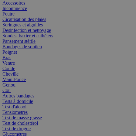
Accessoires
Incontinence
Feutre
Cicatrisation des plaies
Seringues et aiguilles
Desinfection et nettoyage
Sondes, baxter et cathéters
Pansement stérile
Bandages de soutien
Poignet
Bras
Ventre
Coude
Cheville
Main-Pouce
Genou
Cou
Autres bandages
Tests à domicile
Test d'alcool
Tensiometres
Test de masse grasse
Test de cholestérol
Test de drogue
Glucomètres