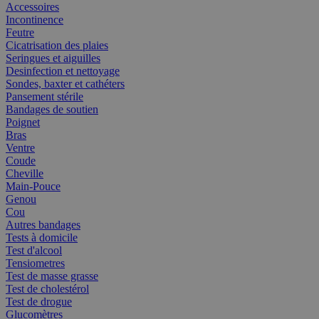
Accessoires
Incontinence
Feutre
Cicatrisation des plaies
Seringues et aiguilles
Desinfection et nettoyage
Sondes, baxter et cathéters
Pansement stérile
Bandages de soutien
Poignet
Bras
Ventre
Coude
Cheville
Main-Pouce
Genou
Cou
Autres bandages
Tests à domicile
Test d'alcool
Tensiometres
Test de masse grasse
Test de cholestérol
Test de drogue
Glucomètres