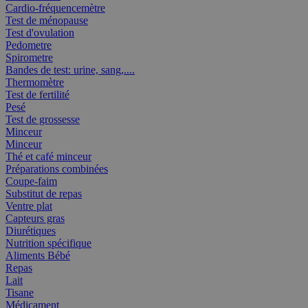
Cardio-fréquencemètre
Test de ménopause
Test d'ovulation
Pedometre
Spirometre
Bandes de test: urine, sang,....
Thermomètre
Test de fertilité
Pesé
Test de grossesse
Minceur
Minceur
Thé et café minceur
Préparations combinées
Coupe-faim
Substitut de repas
Ventre plat
Capteurs gras
Diurétiques
Nutrition spécifique
Aliments Bébé
Repas
Lait
Tisane
Médicament