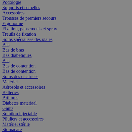
Podologie
Supports et semelles
Accessoires
Trousses de premiers secours
Ergonomie
Fixation, pansements et spray
Treuils de fixation
Soins spécialisés des plaies
Bas
Bas de bras
Bas diabétiques
Bas
Bas de contention
Bas de contention
Soins des cicatrices
Matériel
Aérosols et accessoires
Batteries
Brûlures
Diabetes materiaal
Gants
Solution injectable
Piluliers et accessoires
Matériel stérile
Stomacare