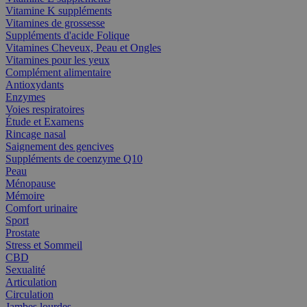
Vitamine K suppléments
Vitamines de grossesse
Suppléments d'acide Folique
Vitamines Cheveux, Peau et Ongles
Vitamines pour les yeux
Complément alimentaire
Antioxydants
Enzymes
Voies respiratoires
Étude et Examens
Rincage nasal
Saignement des gencives
Suppléments de coenzyme Q10
Peau
Ménopause
Mémoire
Comfort urinaire
Sport
Prostate
Stress et Sommeil
CBD
Sexualité
Articulation
Circulation
Jambes lourdes