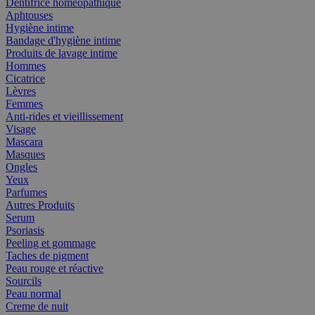
Dentifrice homéopathique
Aphtouses
Hygiène intime
Bandage d'hygiène intime
Produits de lavage intime
Hommes
Cicatrice
Lèvres
Femmes
Anti-rides et vieillissement
Visage
Mascara
Masques
Ongles
Yeux
Parfumes
Autres Produits
Serum
Psoriasis
Peeling et gommage
Taches de pigment
Peau rouge et réactive
Sourcils
Peau normal
Creme de nuit