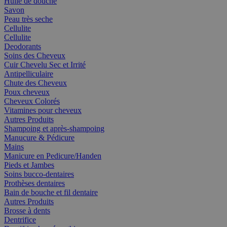
Huile de douche
Savon
Peau très seche
Cellulite
Cellulite
Deodorants
Soins des Cheveux
Cuir Chevelu Sec et Irrité
Antipelliculaire
Chute des Cheveux
Poux cheveux
Cheveux Colorés
Vitamines pour cheveux
Autres Produits
Shampoing et après-shampoing
Manucure & Pédicure
Mains
Manicure en Pedicure/Handen
Pieds et Jambes
Soins bucco-dentaires
Prothèses dentaires
Bain de bouche et fil dentaire
Autres Produits
Brosse à dents
Dentrifice