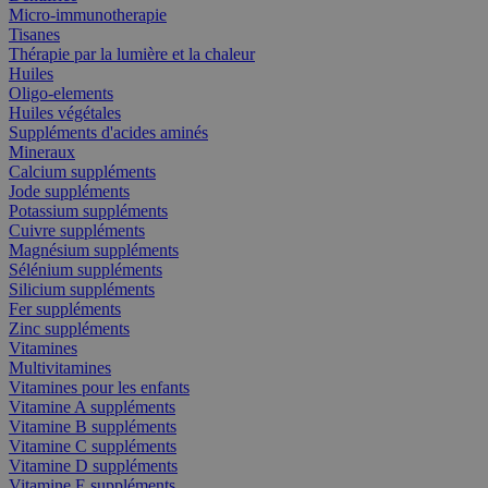
Micro-immunotherapie
Tisanes
Thérapie par la lumière et la chaleur
Huiles
Oligo-elements
Huiles végétales
Suppléments d'acides aminés
Mineraux
Calcium suppléments
Jode suppléments
Potassium suppléments
Cuivre suppléments
Magnésium suppléments
Sélénium suppléments
Silicium suppléments
Fer suppléments
Zinc suppléments
Vitamines
Multivitamines
Vitamines pour les enfants
Vitamine A suppléments
Vitamine B suppléments
Vitamine C suppléments
Vitamine D suppléments
Vitamine E suppléments