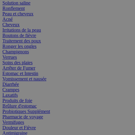
Solution saline
Ronflement
Peau et cheveux
Acné
Cheveux
Irritations de la peau
Boutons de fièvre
Traitement des poux
Ronger les ongles
Champignons
Verrues
Soins des plaies
Arrêter de Fumer
Estomac et Intestin
Vomissement et nausée
Diarrhée
Crampes
Laxatifs
Produits de foie
Brûlure d'estomac
Probiotiques Supplément
Pharmacie de voyage
Vermifuges
Douleur et Fièvre
Antimigraine