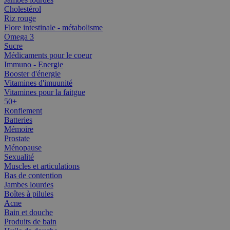
Cholestérol
Riz rouge
Flore intestinale - métabolisme
Omega 3
Sucre
Médicaments pour le coeur
Immuno - Energie
Booster d'énergie
Vitamines d'imuunité
Vitamines pour la faitgue
50+
Ronflement
Batteries
Mémoire
Prostate
Ménopause
Sexualité
Muscles et articulations
Bas de contention
Jambes lourdes
Boîtes à pilules
Acne
Bain et douche
Produits de bain