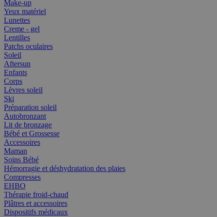
Make-up
Yeux matériel
Lunettes
Creme - gel
Lentilles
Patchs oculaires
Soleil
Aftersun
Enfants
Corps
Lèvres soleil
Ski
Préparation soleil
Autobronzant
Lit de bronzage
Bébé et Grossesse
Accessoires
Maman
Soins Bébé
Hémorragie et déshydratation des plaies
Compresses
EHBO
Thérapie froid-chaud
Plâtres et accessoires
Dispositifs médicaux