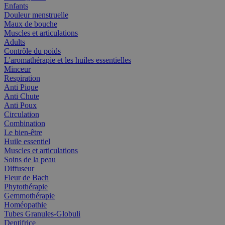
Enfants
Douleur menstruelle
Maux de bouche
Muscles et articulations
Adults
Contrôle du poids
L'aromathérapie et les huiles essentielles
Minceur
Respiration
Anti Pique
Anti Chute
Anti Poux
Circulation
Combination
Le bien-être
Huile essentiel
Muscles et articulations
Soins de la peau
Diffuseur
Fleur de Bach
Phytothérapie
Gemmothérapie
Homéopathie
Tubes Granules-Globuli
Dentifrice