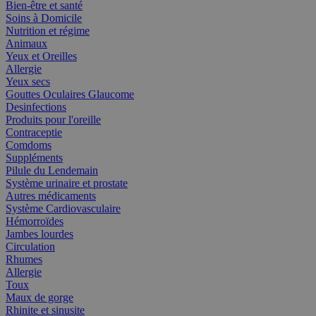
Bien-être et santé
Soins à Domicile
Nutrition et régime
Animaux
Yeux et Oreilles
Allergie
Yeux secs
Gouttes Oculaires Glaucome
Desinfections
Produits pour l'oreille
Contraceptie
Comdoms
Suppléments
Pilule du Lendemain
Système urinaire et prostate
Autres médicaments
Système Cardiovasculaire
Hémorroïdes
Jambes lourdes
Circulation
Rhumes
Allergie
Toux
Maux de gorge
Rhinite et sinusite