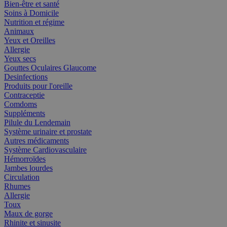
Bien-être et santé
Soins à Domicile
Nutrition et régime
Animaux
Yeux et Oreilles
Allergie
Yeux secs
Gouttes Oculaires Glaucome
Desinfections
Produits pour l'oreille
Contraceptie
Comdoms
Suppléments
Pilule du Lendemain
Système urinaire et prostate
Autres médicaments
Système Cardiovasculaire
Hémorroïdes
Jambes lourdes
Circulation
Rhumes
Allergie
Toux
Maux de gorge
Rhinite et sinusite