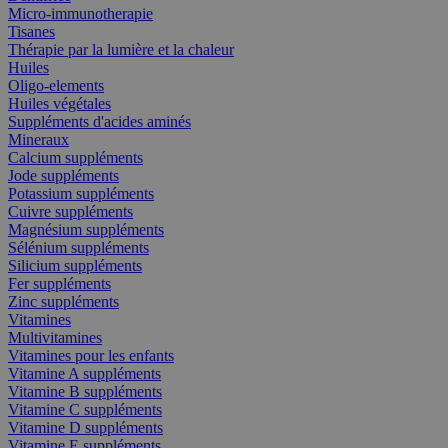
Micro-immunotherapie
Tisanes
Thérapie par la lumière et la chaleur
Huiles
Oligo-elements
Huiles végétales
Suppléments d'acides aminés
Mineraux
Calcium suppléments
Jode suppléments
Potassium suppléments
Cuivre suppléments
Magnésium suppléments
Sélénium suppléments
Silicium suppléments
Fer suppléments
Zinc suppléments
Vitamines
Multivitamines
Vitamines pour les enfants
Vitamine A suppléments
Vitamine B suppléments
Vitamine C suppléments
Vitamine D suppléments
Vitamine E suppléments