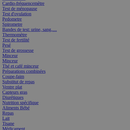
Cardio-fréquencemètre
Test de ménopause
Test d'ovulation
Pedometre
Spirometre
Bandes de test: urine, sang,....
Thermomètre
Test de fertilité
Pesé
Test de grossesse
Minceur
Minceur
Thé et café minceur
Préparations combinées
Coupe-faim
Substitut de repas
Ventre plat
Capteurs gras
Diurétiques
Nutrition spécifique
Aliments Bébé
Repas
Lait
Tisane
Médicament