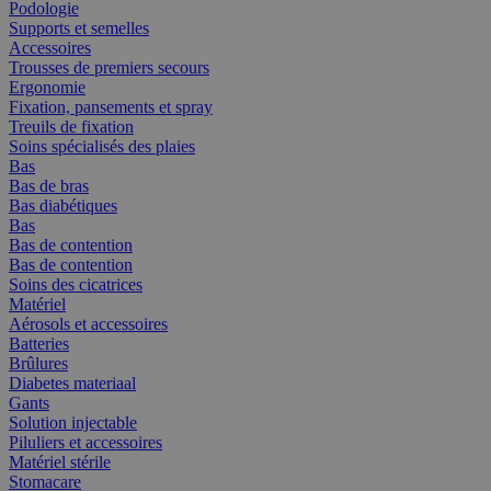
Podologie
Supports et semelles
Accessoires
Trousses de premiers secours
Ergonomie
Fixation, pansements et spray
Treuils de fixation
Soins spécialisés des plaies
Bas
Bas de bras
Bas diabétiques
Bas
Bas de contention
Bas de contention
Soins des cicatrices
Matériel
Aérosols et accessoires
Batteries
Brûlures
Diabetes materiaal
Gants
Solution injectable
Piluliers et accessoires
Matériel stérile
Stomacare