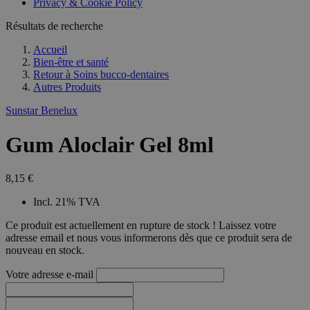
Privacy & Cookie Policy
combineren to
veel versc
gebruikerssess
Microsoft
analytische
Résultats de recherche
waardoor 
doeleinden.
kunnen w
gevolgd.
Accueil
Bien-être et santé
Retour à
Soins bucco-dentaires
Autres Produits
Sunstar Benelux
Gum Aloclair Gel 8ml
8,15 €
Incl. 21% TVA
Ce produit est actuellement en rupture de stock ! Laissez votre
adresse email et nous vous informerons dès que ce produit sera de
nouveau en stock.
Votre adresse e-mail