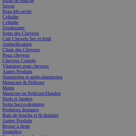
Huile de douche
Savon
Peau très seche
Cellulite
Cellulite
Deodorants
Soins des Cheveux
Cuir Chevelu Sec et Irrité
Antipelliculaire
Chute des Cheveux
Poux cheveux
Cheveux Colorés
Vitamines pour cheveux
Autres Produits
Shampoing et après-shampoing
Manucure & Pédicure
Mains
Manicure en Pedicure/Handen
Pieds et Jambes
Soins bucco-dentaires
Prothèses dentaires
Bain de bouche et fil dentaire
Autres Produits
Brosse à dents
Dentrifice