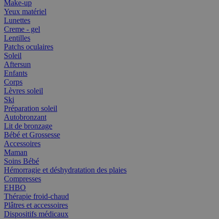
Make-up
Yeux matériel
Lunettes
Creme - gel
Lentilles
Patchs oculaires
Soleil
Aftersun
Enfants
Corps
Lèvres soleil
Ski
Préparation soleil
Autobronzant
Lit de bronzage
Bébé et Grossesse
Accessoires
Maman
Soins Bébé
Hémorragie et déshydratation des plaies
Compresses
EHBO
Thérapie froid-chaud
Plâtres et accessoires
Dispositifs médicaux