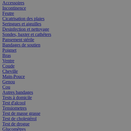
Accessoires
Incontinence
Feutre
Cicatrisation des plaies
Seringues et aiguilles
Desinfection et nettoyage
Sondes, baxter et cathéters
Pansement stérile
Bandages de soutien
Poignet
Bras
Ventre
Coude
Cheville
Main-Pouce
Genou
Cou
Autres bandages
Tests à domicile
Test d'alcool
Tensiometres
Test de masse grasse
Test de cholestérol
Test de drogue
Glucomètres