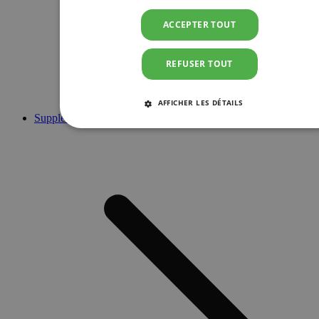
ACCEPTER TOUT
REFUSER TOUT
AFFICHER LES DÉTAILS
Suppléments
STRICTEMENT NÉCESSAIRES
PERFORMANCE
CIBLAGE
FONCTIONNALITÉ
Strictement nécessaires
Performance
Ciblage
Fonctionnalité
Les cookies strictement nécessaires habilitent des