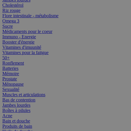
Cholestérol
Riz rouge
Flore intestinale - métabolisme
Omega 3
Sucre
Médicaments pour le coeur
Immuno - Energie
Booster d'énergie
Vitamines d'imuunité
Vitamines pour la faitgue
50+
Ronflement
Batteries
Mémoire
Prostate
Ménopause
Sexualité
Muscles et articulations
Bas de contention
Jambes lourdes
Boîtes à pilules
Acne
Bain et douche
Produits de bain