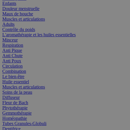
Enfants
Douleur menstruelle
Maux de bouche
Muscles et articulations
Adults
Contrôle du poids
L'aromathérapie et les huiles essentielles
Minceur
Respiration
Anti Pique
Anti Chute
Anti Poux
Circulation
Combination
Le bien-être
Huile essentiel
Muscles et articulations
Soins de la peau
Diffuseur
Fleur de Bach
Phytothérapie
Gemmothérapie
Homéopathie
Tubes Granules-Globuli
Dentifrice