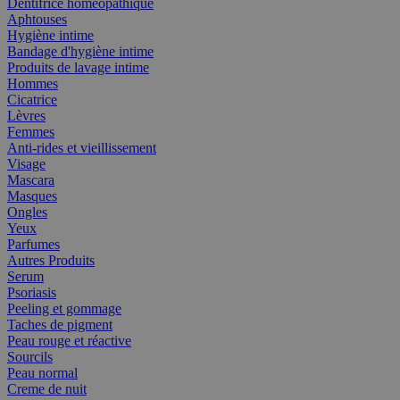
Dentifrice homéopathique
Aphtouses
Hygiène intime
Bandage d'hygiène intime
Produits de lavage intime
Hommes
Cicatrice
Lèvres
Femmes
Anti-rides et vieillissement
Visage
Mascara
Masques
Ongles
Yeux
Parfumes
Autres Produits
Serum
Psoriasis
Peeling et gommage
Taches de pigment
Peau rouge et réactive
Sourcils
Peau normal
Creme de nuit