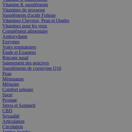
Vitamine K suppléments
Vitamines de grossesse
Suppléments d'acide Folique
Vitamines Cheveux, Peau et Ongles
Vitamines pour les yeux
Complément alimentaire
Antioxydants
Enzymes
Voies respiratoires
Étude et Examens
Rincage nasal
Saignement des gencives
Suppléments de coenzyme Q10
Peau
Ménopause
Mémoire
Comfort urinaire
Sport
Prostate
Stress et Sommeil
CBD
Sexualité
Articulation
Circulation
Jambes lourdes