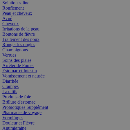
Solution saline
Ronflement
Peau et cheveux
Acné
Cheveux
Irritations de la peau
Boutons de fièvre
Traitement des poux
Ronger les ongles
Champignons
Verrues
Soins des plaies
Arrêter de Fumer
Estomac et Intestin
Vomissement et nausée
Diarrhée
Crampes
Laxatifs
Produits de foie
Brûlure d'estomac
Probiotiques Supplément
Pharmacie de voyage
Vermifuges
Douleur et Fièvre
Antimigraine