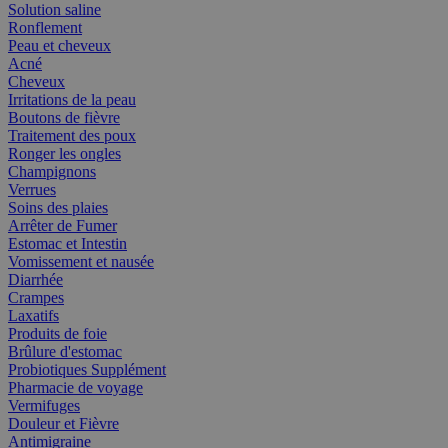
Solution saline
Ronflement
Peau et cheveux
Acné
Cheveux
Irritations de la peau
Boutons de fièvre
Traitement des poux
Ronger les ongles
Champignons
Verrues
Soins des plaies
Arrêter de Fumer
Estomac et Intestin
Vomissement et nausée
Diarrhée
Crampes
Laxatifs
Produits de foie
Brûlure d'estomac
Probiotiques Supplément
Pharmacie de voyage
Vermifuges
Douleur et Fièvre
Antimigraine