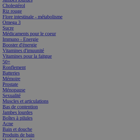
Cholestérol
Riz rouge
Flore intestinale - métabolisme
Omega 3
Sucre
Médicaments pour le coeur
Immuno - Energie
Booster d'énergie
Vitamines d'imuunité
Vitamines pour la faitgue
50+
Ronflement
Batteries
Mémoire
Prostate
Ménopause
Sexualité
Muscles et articulations
Bas de contention
Jambes lourdes
Boîtes à pilules
Acne
Bain et douche
Produits de bain