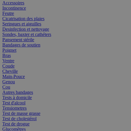
Accessoires
Incontinence
Feutre
Cicatrisation des plaies
Seringues et aiguilles
Desinfection et nettoyage
Sondes, baxter et cathéters
Pansement stérile
Bandages de soutien
Poignet
Bras
Ventre
Coude
Cheville
Main-Pouce
Genou
Cou
Autres bandages
Tests à domicile
Test d'alcool
Tensiometres
Test de masse grasse
Test de cholestérol
Test de drogue
Glucomètres