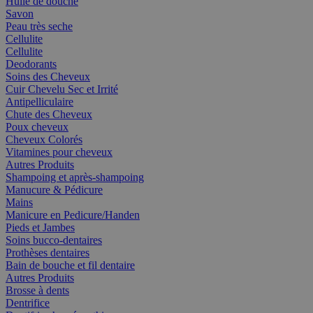
Huile de douche
Savon
Peau très seche
Cellulite
Cellulite
Deodorants
Soins des Cheveux
Cuir Chevelu Sec et Irrité
Antipelliculaire
Chute des Cheveux
Poux cheveux
Cheveux Colorés
Vitamines pour cheveux
Autres Produits
Shampoing et après-shampoing
Manucure & Pédicure
Mains
Manicure en Pedicure/Handen
Pieds et Jambes
Soins bucco-dentaires
Prothèses dentaires
Bain de bouche et fil dentaire
Autres Produits
Brosse à dents
Dentrifice