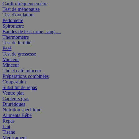
Cardio-fréquencemètre
Test de ménopause
Test d'ovulation
Pedometre
Spirometre
Bandes de test: urine, sang,....
Thermomètre
Test de fertilité
Pesé
Test de grossesse
Minceur
Minceur
Thé et café minceur
Préparations combinées
Coupe-faim
Substitut de repas
Ventre plat
Capteurs gras
Diurétiques
Nutrition spécifique
Aliments Bébé
Repas
Lait
Tisane
Médicament