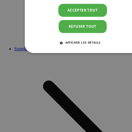
ACCEPTER TOUT
REFUSER TOUT
AFFICHER LES DÉTAILS
Suppléments
STRICTEMENT NÉCESSAIRES
PERFORMANCE
CIBLAGE
FONCTIONNALITÉ
Strictement nécessaires
Performance
Ciblage
Fonctionnalité
Les cookies strictement nécessaires habilitent des