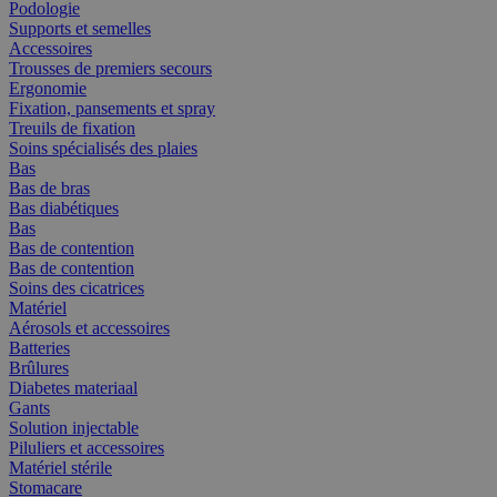
Podologie
Supports et semelles
Accessoires
Trousses de premiers secours
Ergonomie
Fixation, pansements et spray
Treuils de fixation
Soins spécialisés des plaies
Bas
Bas de bras
Bas diabétiques
Bas
Bas de contention
Bas de contention
Soins des cicatrices
Matériel
Aérosols et accessoires
Batteries
Brûlures
Diabetes materiaal
Gants
Solution injectable
Piluliers et accessoires
Matériel stérile
Stomacare