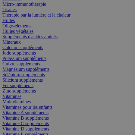
Micro-immunotherapie
Tisanes
Thérapie par la lumière et la chaleur
Huiles
Oligo-elements
Huiles végétales
Suppléments d'acides aminés
Mineraux
Calcium suppléments
Jode suppléments
Potassium suppléments
Cuivre suppléments
Magnésium suppléments
Sélénium suppléments
Silicium suppléments
Fer suppléments
Zinc suppléments
Vitamines
Multivitamines
Vitamines pour les enfants
Vitamine A suppléments
Vitamine B suppléments
Vitamine C suppléments
Vitamine D suppléments
Vitamine E suppléments