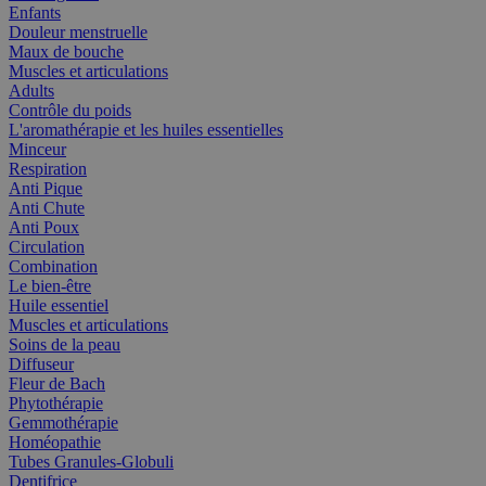
Enfants
Douleur menstruelle
Maux de bouche
Muscles et articulations
Adults
Contrôle du poids
L'aromathérapie et les huiles essentielles
Minceur
Respiration
Anti Pique
Anti Chute
Anti Poux
Circulation
Combination
Le bien-être
Huile essentiel
Muscles et articulations
Soins de la peau
Diffuseur
Fleur de Bach
Phytothérapie
Gemmothérapie
Homéopathie
Tubes Granules-Globuli
Dentifrice