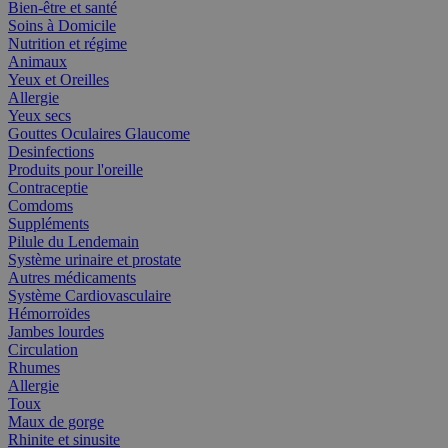
Bien-être et santé
Soins à Domicile
Nutrition et régime
Animaux
Yeux et Oreilles
Allergie
Yeux secs
Gouttes Oculaires Glaucome
Desinfections
Produits pour l'oreille
Contraceptie
Comdoms
Suppléments
Pilule du Lendemain
Système urinaire et prostate
Autres médicaments
Système Cardiovasculaire
Hémorroïdes
Jambes lourdes
Circulation
Rhumes
Allergie
Toux
Maux de gorge
Rhinite et sinusite