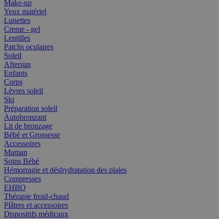
Make-up
Yeux matériel
Lunettes
Creme - gel
Lentilles
Patchs oculaires
Soleil
Aftersun
Enfants
Corps
Lèvres soleil
Ski
Préparation soleil
Autobronzant
Lit de bronzage
Bébé et Grossesse
Accessoires
Maman
Soins Bébé
Hémorragie et déshydratation des plaies
Compresses
EHBO
Thérapie froid-chaud
Plâtres et accessoires
Dispositifs médicaux