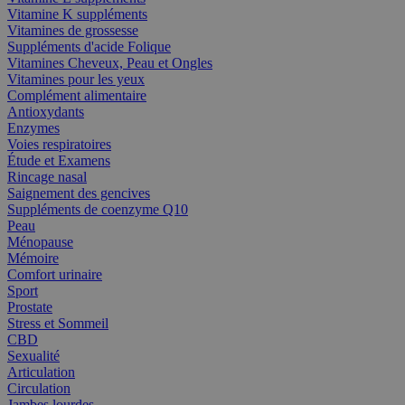
Vitamine K suppléments
Vitamines de grossesse
Suppléments d'acide Folique
Vitamines Cheveux, Peau et Ongles
Vitamines pour les yeux
Complément alimentaire
Antioxydants
Enzymes
Voies respiratoires
Étude et Examens
Rincage nasal
Saignement des gencives
Suppléments de coenzyme Q10
Peau
Ménopause
Mémoire
Comfort urinaire
Sport
Prostate
Stress et Sommeil
CBD
Sexualité
Articulation
Circulation
Jambes lourdes