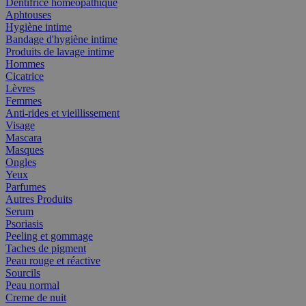
Dentifrice homéopathique
Aphtouses
Hygiène intime
Bandage d'hygiène intime
Produits de lavage intime
Hommes
Cicatrice
Lèvres
Femmes
Anti-rides et vieillissement
Visage
Mascara
Masques
Ongles
Yeux
Parfumes
Autres Produits
Serum
Psoriasis
Peeling et gommage
Taches de pigment
Peau rouge et réactive
Sourcils
Peau normal
Creme de nuit