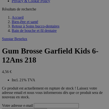
Privacy & Cookie Policy
combineren to
veel versc
gebruikerssess
Microsoft
analytische
Résultats de recherche
waardoor 
doeleinden.
kunnen w
gevolgd.
Accueil
Bien-être et santé
Retour à
Soins bucco-dentaires
Bain de bouche et fil dentaire
Sunstar Benelux
Gum Brosse Garfield Kids 6-
12Ans 218
4,56 €
Incl. 21% TVA
Ce produit est actuellement en rupture de stock ! Laissez votre
adresse email et nous vous informerons dès que ce produit sera de
nouveau en stock.
Votre adresse e-mail