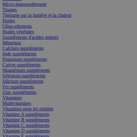
Micro-immunotherapie
Tisanes
Thérapie par la lumière et la chaleur
Huiles
Oligo-elements
Huiles végétales
Suppléments d'acides aminés
Mineraux
Calcium suppléments
Jode suppléments
Potassium suppléments
Cuivre suppléments
Magnésium suppléments
Sélénium suppléments
Silicium suppléments
Fer suppléments
Zinc suppléments
Vitamines
Multivitamines
Vitamines pour les enfants
Vitamine A suppléments
Vitamine B suppléments
Vitamine C suppléments
Vitamine D suppléments
Vitamine E suppléments