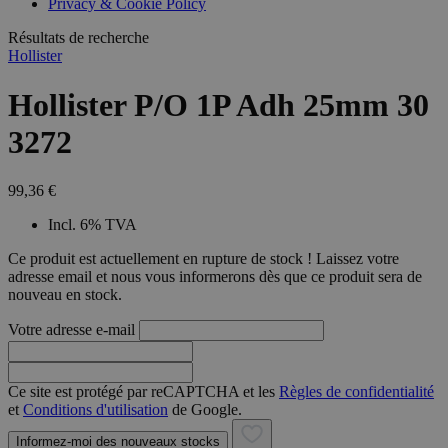
Privacy & Cookie Policy
combineren to
veel versc
gebruikerssess
Microsoft
analytische
Résultats de recherche
waardoor 
doeleinden.
kunnen w
Hollister
gevolgd.
Hollister P/O 1P Adh 25mm 30
3272
99,36 €
Incl. 6% TVA
Ce produit est actuellement en rupture de stock ! Laissez votre
adresse email et nous vous informerons dès que ce produit sera de
nouveau en stock.
Votre adresse e-mail
Ce site est protégé par reCAPTCHA et les
Règles de confidentialité
et
Conditions d'utilisation
de Google.
Informez-moi des nouveaux stocks