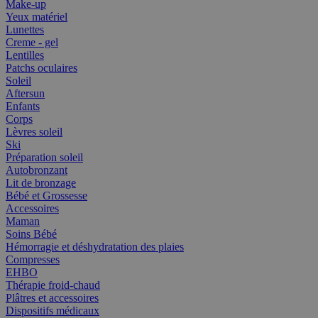
Make-up
Yeux matériel
Lunettes
Creme - gel
Lentilles
Patchs oculaires
Soleil
Aftersun
Enfants
Corps
Lèvres soleil
Ski
Préparation soleil
Autobronzant
Lit de bronzage
Bébé et Grossesse
Accessoires
Maman
Soins Bébé
Hémorragie et déshydratation des plaies
Compresses
EHBO
Thérapie froid-chaud
Plâtres et accessoires
Dispositifs médicaux