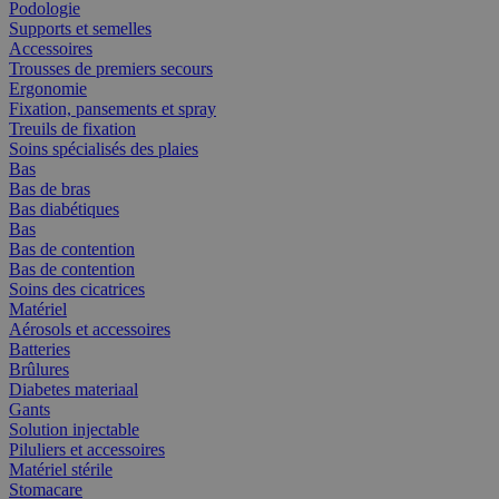
Podologie
Supports et semelles
Accessoires
Trousses de premiers secours
Ergonomie
Fixation, pansements et spray
Treuils de fixation
Soins spécialisés des plaies
Bas
Bas de bras
Bas diabétiques
Bas
Bas de contention
Bas de contention
Soins des cicatrices
Matériel
Aérosols et accessoires
Batteries
Brûlures
Diabetes materiaal
Gants
Solution injectable
Piluliers et accessoires
Matériel stérile
Stomacare