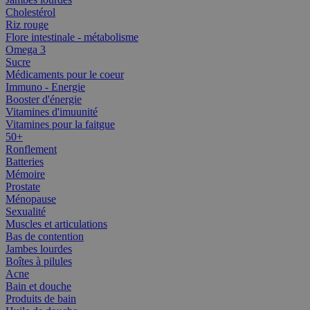
Cholestérol
Riz rouge
Flore intestinale - métabolisme
Omega 3
Sucre
Médicaments pour le coeur
Immuno - Energie
Booster d'énergie
Vitamines d'imuunité
Vitamines pour la faitgue
50+
Ronflement
Batteries
Mémoire
Prostate
Ménopause
Sexualité
Muscles et articulations
Bas de contention
Jambes lourdes
Boîtes à pilules
Acne
Bain et douche
Produits de bain