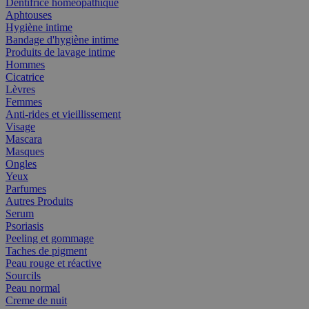
Dentifrice homéopathique
Aphtouses
Hygiène intime
Bandage d'hygiène intime
Produits de lavage intime
Hommes
Cicatrice
Lèvres
Femmes
Anti-rides et vieillissement
Visage
Mascara
Masques
Ongles
Yeux
Parfumes
Autres Produits
Serum
Psoriasis
Peeling et gommage
Taches de pigment
Peau rouge et réactive
Sourcils
Peau normal
Creme de nuit