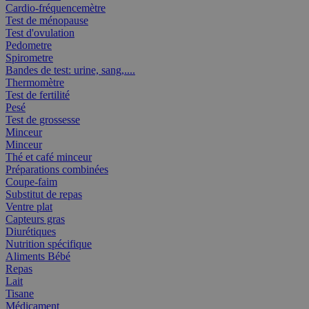
Cardio-fréquencemètre
Test de ménopause
Test d'ovulation
Pedometre
Spirometre
Bandes de test: urine, sang,....
Thermomètre
Test de fertilité
Pesé
Test de grossesse
Minceur
Minceur
Thé et café minceur
Préparations combinées
Coupe-faim
Substitut de repas
Ventre plat
Capteurs gras
Diurétiques
Nutrition spécifique
Aliments Bébé
Repas
Lait
Tisane
Médicament