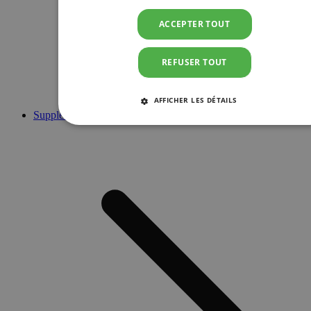
ACCEPTER TOUT
REFUSER TOUT
AFFICHER LES DÉTAILS
Suppléments
STRICTEMENT NÉCESSAIRES
PERFORMANCE
CIBLAGE
FONCTIONNALITÉ
Strictement nécessaires
Performance
Ciblage
Fonctionnalité
Les cookies strictement nécessaires habilitent des