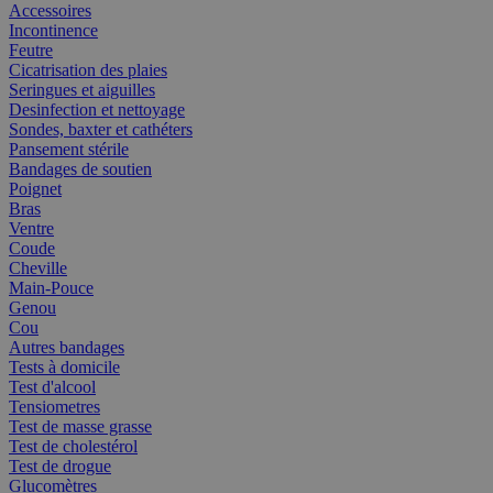
Accessoires
Incontinence
Feutre
Cicatrisation des plaies
Seringues et aiguilles
Desinfection et nettoyage
Sondes, baxter et cathéters
Pansement stérile
Bandages de soutien
Poignet
Bras
Ventre
Coude
Cheville
Main-Pouce
Genou
Cou
Autres bandages
Tests à domicile
Test d'alcool
Tensiometres
Test de masse grasse
Test de cholestérol
Test de drogue
Glucomètres