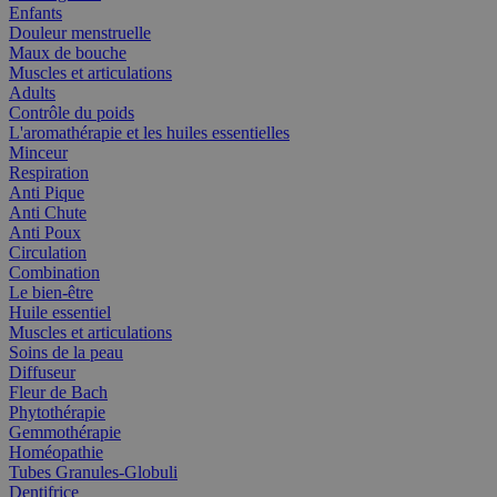
Enfants
Douleur menstruelle
Maux de bouche
Muscles et articulations
Adults
Contrôle du poids
L'aromathérapie et les huiles essentielles
Minceur
Respiration
Anti Pique
Anti Chute
Anti Poux
Circulation
Combination
Le bien-être
Huile essentiel
Muscles et articulations
Soins de la peau
Diffuseur
Fleur de Bach
Phytothérapie
Gemmothérapie
Homéopathie
Tubes Granules-Globuli
Dentifrice