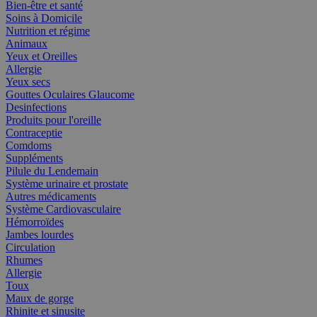
Bien-être et santé
Soins à Domicile
Nutrition et régime
Animaux
Yeux et Oreilles
Allergie
Yeux secs
Gouttes Oculaires Glaucome
Desinfections
Produits pour l'oreille
Contraceptie
Comdoms
Suppléments
Pilule du Lendemain
Système urinaire et prostate
Autres médicaments
Système Cardiovasculaire
Hémorroïdes
Jambes lourdes
Circulation
Rhumes
Allergie
Toux
Maux de gorge
Rhinite et sinusite