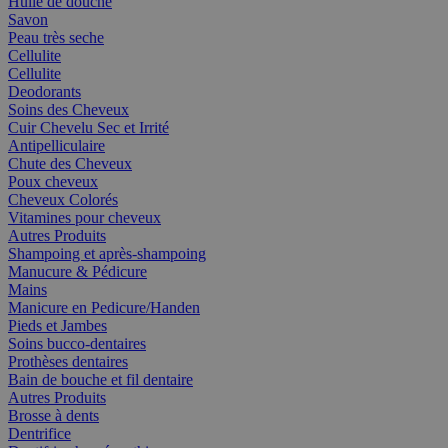
Huile de douche
Savon
Peau très seche
Cellulite
Cellulite
Deodorants
Soins des Cheveux
Cuir Chevelu Sec et Irrité
Antipelliculaire
Chute des Cheveux
Poux cheveux
Cheveux Colorés
Vitamines pour cheveux
Autres Produits
Shampoing et après-shampoing
Manucure & Pédicure
Mains
Manicure en Pedicure/Handen
Pieds et Jambes
Soins bucco-dentaires
Prothèses dentaires
Bain de bouche et fil dentaire
Autres Produits
Brosse à dents
Dentrifice