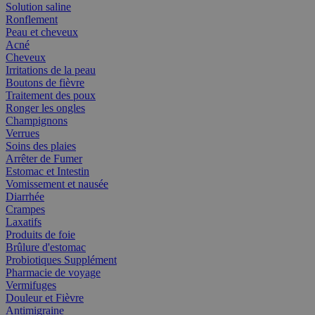
Solution saline
Ronflement
Peau et cheveux
Acné
Cheveux
Irritations de la peau
Boutons de fièvre
Traitement des poux
Ronger les ongles
Champignons
Verrues
Soins des plaies
Arrêter de Fumer
Estomac et Intestin
Vomissement et nausée
Diarrhée
Crampes
Laxatifs
Produits de foie
Brûlure d'estomac
Probiotiques Supplément
Pharmacie de voyage
Vermifuges
Douleur et Fièvre
Antimigraine