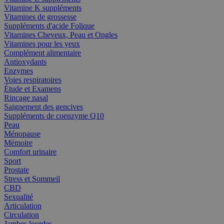
Vitamine K suppléments
Vitamines de grossesse
Suppléments d'acide Folique
Vitamines Cheveux, Peau et Ongles
Vitamines pour les yeux
Complément alimentaire
Antioxydants
Enzymes
Voies respiratoires
Étude et Examens
Rincage nasal
Saignement des gencives
Suppléments de coenzyme Q10
Peau
Ménopause
Mémoire
Comfort urinaire
Sport
Prostate
Stress et Sommeil
CBD
Sexualité
Articulation
Circulation
Jambes lourdes